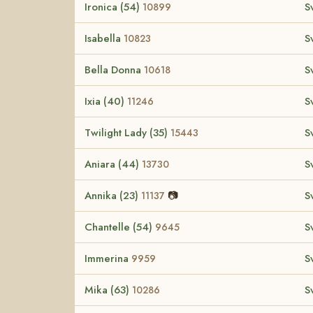
Ironica (54)
S
10899
Isabella
S
10823
Bella Donna
S
10618
Ixia (40)
S
11246
Twilight Lady (35)
S
15443
Aniara (44)
S
13730
Annika (23)
📷
S
11137
Chantelle (54)
S
9645
Immerina
S
9959
Mika (63)
S
10286