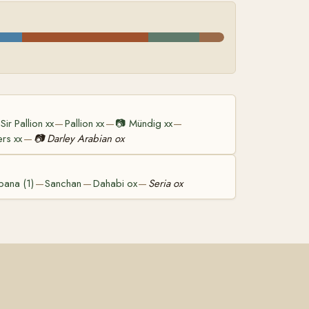
Sir Pallion xx
Pallion xx
📷
Mündig xx
—
—
—
ers xx
📷
Darley Arabian ox
—
bana (1)
Sanchan
Dahabi ox
Seria ox
—
—
—