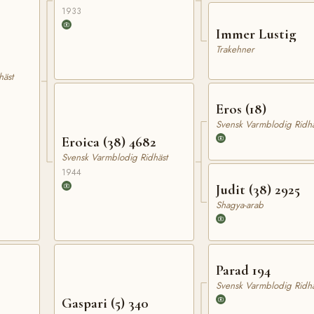
1933
Immer Lustig
Trakehner
häst
Eros (18)
Svensk Varmblodig Ridhä
Eroica (38) 4682
Svensk Varmblodig Ridhäst
1944
Judit (38) 2925
Shagya-arab
Parad 194
Svensk Varmblodig Ridhä
Gaspari (5) 340