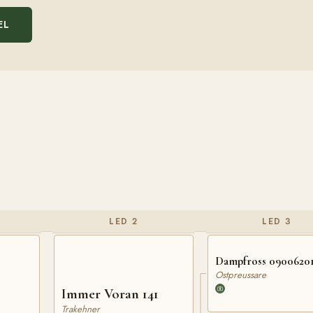
EL
LED 2
LED 3
Dampfross 0900620
Ostpreussare
Immer Voran 141
Trakehner