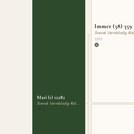
Immer (38) 359
Svensk Varmblodig Rid
1951
Mari (1) 12282
Svensk Varmblodig Ridhäst
1973