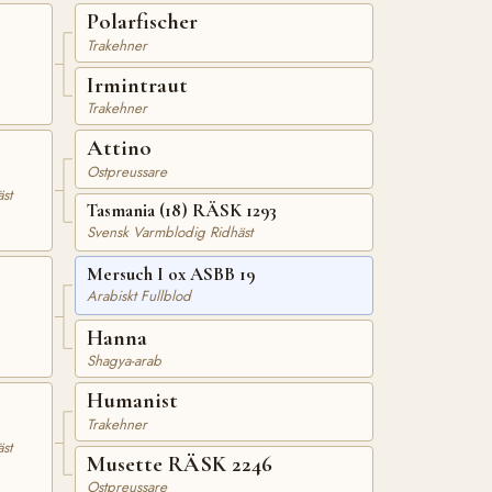
Polarfischer
Trakehner
Irmintraut
Trakehner
Attino
Ostpreussare
st
Tasmania (18) RÄSK 1293
Svensk Varmblodig Ridhäst
Mersuch I ox ASBB 19
Arabiskt Fullblod
Hanna
Shagya-arab
Humanist
Trakehner
st
Musette RÄSK 2246
Ostpreussare