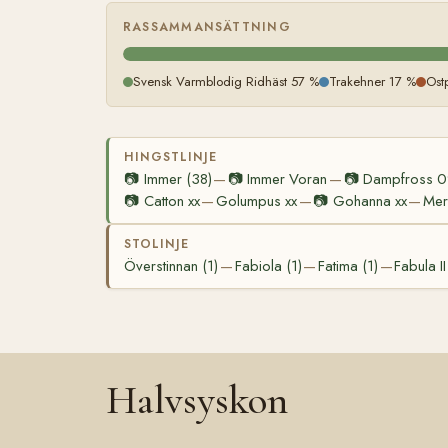
RASSAMMANSÄTTNING
Svensk Varmblodig Ridhäst 57 %
Trakehner 17 %
Ost
HINGSTLINJE
📷
Immer (38)
📷
Immer Voran
📷
Dampfross 
—
—
📷
Catton xx
Golumpus xx
📷
Gohanna xx
Mer
—
—
—
STOLINJE
Överstinnan (1)
Fabiola (1)
Fatima (1)
Fabula II
—
—
—
Halvsyskon