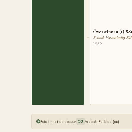
Överstinnan (1) 88
Svensk Varmblodig Rid
1969
Foto finns i databasen
Arabiskt Fullblod (ox)
OX