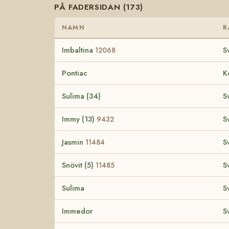
PÅ FADERSIDAN (173)
NAMN
R
Imbaltina
S
12068
Pontiac
K
Sulima (34)
S
Immy (13)
S
9432
Jasmin
S
11484
Snövit (5)
S
11485
Sulima
S
Immedor
S