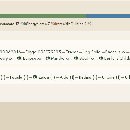
preussare 17 %
Shagya-arab 7 %
Arabiskt Fullblod 3 %
090062016
Dingo 098079895
Tresor
Jung Solid
Bacchus xx
—
—
—
—
—
cury xx
📷
Eclipse xx
📷
Marske xx
📷
Squirt xx
📷
Bartlet's Child
—
—
—
—
 (1)
Fabula (1)
📷
Zaida (1)
Aida (1)
Redina (1)
Undine (1)
Ur
—
—
—
—
—
—