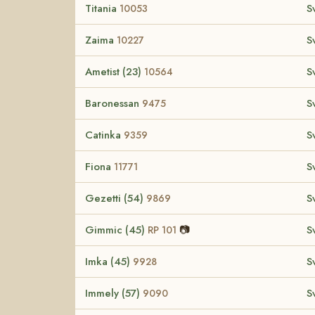
Titania
S
10053
Zaima
S
10227
Ametist (23)
S
10564
Baronessan
S
9475
Catinka
S
9359
Fiona
S
11771
Gezetti (54)
S
9869
Gimmic (45)
📷
S
RP 101
Imka (45)
S
9928
Immely (57)
S
9090