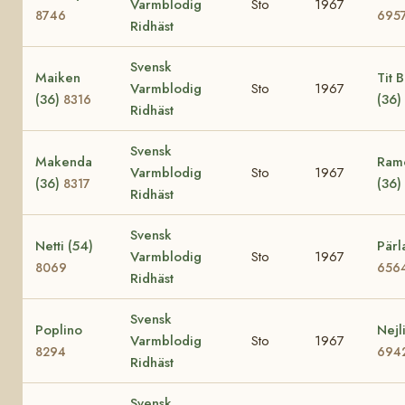
Varmblodig
Sto
1967
8746
695
Ridhäst
Svensk
Maiken
Tit Bi
Varmblodig
Sto
1967
(36)
(36)
8316
Ridhäst
Svensk
Makenda
Ramo
Varmblodig
Sto
1967
(36)
(36)
8317
Ridhäst
Svensk
Netti (54)
Pärl
Varmblodig
Sto
1967
8069
656
Ridhäst
Svensk
Poplino
Nejl
Varmblodig
Sto
1967
8294
694
Ridhäst
Svensk