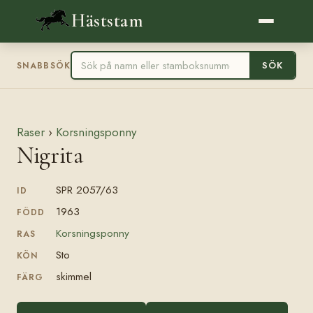
Häststam
SÖK
SNABBSÖK
Raser
›
Korsningsponny
Nigrita
SPR 2057/63
ID
1963
FÖDD
Korsningsponny
RAS
Sto
KÖN
skimmel
FÄRG