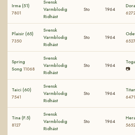
Svensk
Irma (51)
Dora
Varmblodig
Sto
1964
7801
627
Ridhäst
Svensk
Plaisir (65)
Odet
Varmblodig
Sto
1964
7350
652
Ridhäst
Svensk
Spring
Tog
Varmblodig
Sto
1964
Song
📷
11068
Ridhäst
Svensk
Taici (60)
Tita
Varmblodig
Sto
1964
7541
647
Ridhäst
Svensk
Tina (F.5)
Hera
Varmblodig
Sto
1964
8127
565
Ridhäst