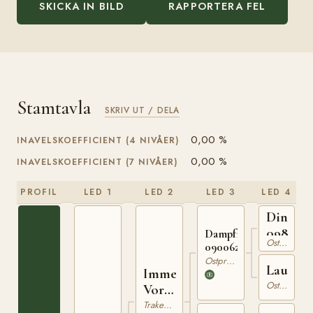
SKICKA IN BILD
RAPPORTERA FEL
Stamtavla
SKRIV UT / DELA
0,00 %
INAVELSKOEFFICIENT (4 NIVÅER)
0,00 %
INAVELSKOEFFICIENT (7 NIVÅER)
PROFIL
LED 1
LED 2
LED 3
LED 4
Dingo
098079
Dampfross
Ostpreussare
090062016
Ostpreussare
Laura
Immer
Ostpreussare
Voran
141
Trakehner