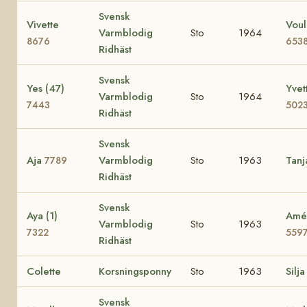
Svensk
Vivette
Voul
Varmblodig
Sto
1964
8676
653
Ridhäst
Svensk
Yes (47)
Yvet
Varmblodig
Sto
1964
7443
502
Ridhäst
Svensk
Aja
Varmblodig
Sto
1963
Tan
7789
Ridhäst
Svensk
Aya (1)
Amé 
Varmblodig
Sto
1963
7322
559
Ridhäst
Colette
Korsningsponny
Sto
1963
Silja
Svensk