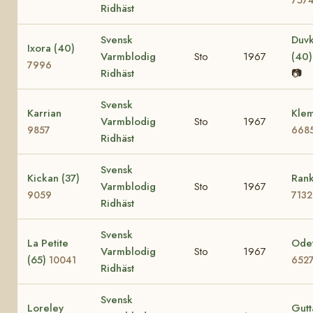
Ridhäst
Svensk
Duvk
Ixora (40)
Varmblodig
Sto
1967
(40
7996
Ridhäst
📷
Svensk
Karrian
Klem
Varmblodig
Sto
1967
9857
668
Ridhäst
Svensk
Kickan (37)
Rank
Varmblodig
Sto
1967
9059
7132
Ridhäst
Svensk
La Petite
Odet
Varmblodig
Sto
1967
(65)
10041
652
Ridhäst
Svensk
Loreley
Gutt