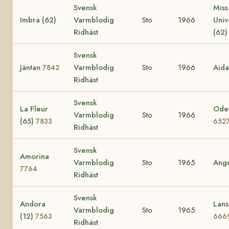
Svensk
Miss
Imbra (62)
Varmblodig
Sto
1966
Uni
Ridhäst
(62
Svensk
Jäntan
Varmblodig
Sto
1966
Aid
7842
Ridhäst
Svensk
La Fleur
Odet
Varmblodig
Sto
1966
(65)
7833
652
Ridhäst
Svensk
Amorina
Varmblodig
Sto
1965
Ang
7764
Ridhäst
Svensk
Andora
Lans
Varmblodig
Sto
1965
(12)
7563
666
Ridhäst