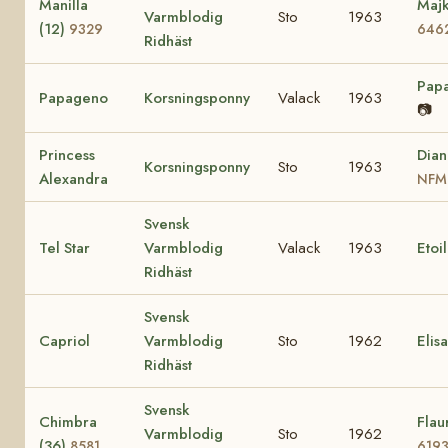
Manilla
Majk
Varmblodig
Sto
1963
(12)
9329
646
Ridhäst
Pap
Papageno
Korsningsponny
Valack
1963
📷
Princess
Dian
Korsningsponny
Sto
1963
Alexandra
NFM
Svensk
Tel Star
Varmblodig
Valack
1963
Etoi
Ridhäst
Svensk
Capriol
Varmblodig
Sto
1962
Elis
Ridhäst
Svensk
Chimbra
Flau
Varmblodig
Sto
1962
(36)
8581
619