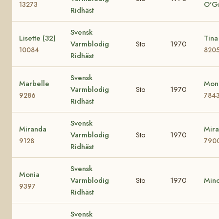
O'G
13273
Ridhäst
Svensk
Lisette (32)
Tina
Varmblodig
Sto
1970
10084
820
Ridhäst
Svensk
Marbelle
Mona
Varmblodig
Sto
1970
9286
784
Ridhäst
Svensk
Miranda
Mira
Varmblodig
Sto
1970
9128
790
Ridhäst
Svensk
Monia
Varmblodig
Sto
1970
Min
9397
Ridhäst
Svensk