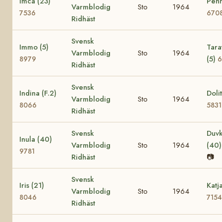
Imca (23)
Penn
Varmblodig
Sto
1964
7536
670
Ridhäst
Svensk
Immo (5)
Tara
Varmblodig
Sto
1964
(5)
8979
6
Ridhäst
Svensk
Indina (F.2)
Dolit
Varmblodig
Sto
1964
8066
5831
Ridhäst
Svensk
Duvk
Inula (40)
Varmblodig
Sto
1964
(40
9781
Ridhäst
📷
Svensk
Iris (21)
Katj
Varmblodig
Sto
1964
8046
7154
Ridhäst