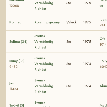
Varmblodig
Sto
1975
xx
12068
Ridhäst
Jua
Pontiac
Korsningsponny
Valack
1975
241
Svensk
Ofel
Sulima (34)
Varmblodig
Sto
1975
101
Ridhäst
Svensk
Immy (13)
Lolly
Varmblodig
Sto
1974
9432
604
Ridhäst
Svensk
Jasmin
Varmblodig
Sto
1974
Abi
11484
Ridhäst
Svensk
Snövit (5)
Mad