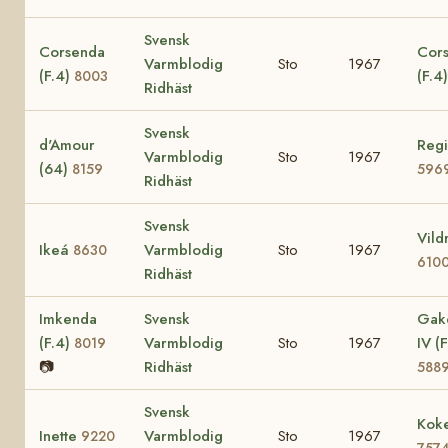
Svensk
Corsenda
Cors
Varmblodig
Sto
1967
(F.4)
(F.4
8003
Ridhäst
Svensk
d'Amour
Regi
Varmblodig
Sto
1967
(64)
8159
596
Ridhäst
Svensk
Vild
Ikeá
Varmblodig
Sto
1967
8630
610
Ridhäst
Imkenda
Svensk
Gak
(F.4)
Varmblodig
Sto
1967
IV (F
8019
📷
Ridhäst
588
Svensk
Koke
Inette
Varmblodig
Sto
1967
9220
757