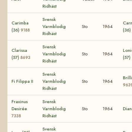
Ridhäst
Svensk
Carimba
Car
Varmblodig
Sto
1964
(36)
(36)
9188
Ridhäst
Svensk
Clarissa
Loni
Varmblodig
Sto
1964
(57)
(57)
8693
Ridhäst
Svensk
Brill
Fi Filippa II
Varmblodig
Sto
1964
963
Ridhäst
Fraxinus
Svensk
Desirée
Varmblodig
Sto
1964
Dia
Ridhäst
7338
Svensk