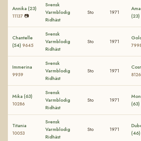
Svensk
Annika (23)
Amac
Varmblodig
Sto
1971
📷
(23)
11137
Ridhäst
Svensk
Chantelle
Golo
Varmblodig
Sto
1971
(54)
9645
799
Ridhäst
Svensk
Immerina
Cos
Varmblodig
Sto
1971
9959
8126
Ridhäst
Svensk
Mika (63)
Mon
Varmblodig
Sto
1971
(63)
10286
Ridhäst
Svensk
Titania
Dub
Varmblodig
Sto
1971
(46
10053
Ridhäst