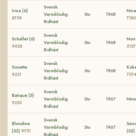
Svensk
Irma (6)
Nina
Varmblodig
Sto
1968
8759
7185
Ridhäst
Svensk
Schallet (6)
Noir
Varmblodig
Sto
1968
9038
5157
Ridhäst
Svensk
Sonette
Koke
Varmblodig
Sto
1968
9221
757
Ridhäst
Svensk
Batique (5)
Varmblodig
Sto
1967
Nito
9253
Ridhäst
Svensk
Blondine
Seno
Varmblodig
Sto
1967
(32)
(32)
9751
Ridhäst