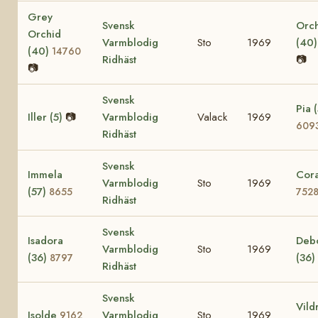
Grey
Svensk
Orc
Orchid
Varmblodig
Sto
1969
(40
(40)
14760
Ridhäst
📷
📷
Svensk
Pia (
Iller (5)
📷
Varmblodig
Valack
1969
609
Ridhäst
Svensk
Immela
Cora
Varmblodig
Sto
1969
(57)
8655
752
Ridhäst
Svensk
Isadora
Deb
Varmblodig
Sto
1969
(36)
(36)
8797
Ridhäst
Svensk
Vild
Isolde
Varmblodig
Sto
1969
9162