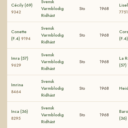
Svensk
Cécily (69)
Lisel
Varmblodig
Sto
1968
9342
7751
Ridhäst
Svensk
Conette
Cors
Varmblodig
Sto
1968
(F.4)
(F.4
9194
Ridhäst
Svensk
Imra (57)
La R
Varmblodig
Sto
1968
(57)
9629
Ridhäst
Svensk
Imrina
Varmblodig
Sto
1968
Hei
8464
Ridhäst
Svensk
Inca (36)
Baro
Varmblodig
Sto
1968
(36)
8295
Ridhäst