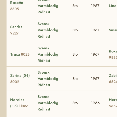
Rosette
Varmblodig
Sto
1967
Lin
8805
Ridhäst
Svensk
Sandra
Varmblodig
Sto
1967
Suss
9227
Ridhäst
Svensk
Roxa
Truxa
Varmblodig
Sto
1967
8028
988
Ridhäst
Svensk
Zarina (54)
Zabi
Varmblodig
Sto
1967
8002
652
Ridhäst
Svensk
Heroica
Hera
Varmblodig
Sto
1966
(F.5)
11386
565
Ridhäst