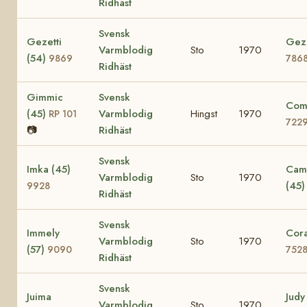
Ridhäst
Svensk
Gezetti
Gezi
Varmblodig
Sto
1970
(54)
9869
786
Ridhäst
Gimmic
Svensk
Comi
(45)
Varmblodig
Hingst
1970
RP 101
722
📷
Ridhäst
Svensk
Imka (45)
Cami
Varmblodig
Sto
1970
(45
9928
Ridhäst
Svensk
Immely
Cora
Varmblodig
Sto
1970
(57)
9090
752
Ridhäst
Svensk
Juima
Judy
Varmblodig
Sto
1970