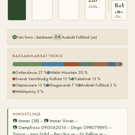
Rebeck
Gotlandsruss
187
Gotlandsruss
Foto finns i databasen
Arabiskt Fullblod (ox)
OX
RASSAMMANSÄTTNING
Gotlandsruss 27 %
Welsh Mountain 20 %
Svensk Varmblodig Ridhäst 13 %
Trakehner 13 %
Ostpreussare 13 %
Shagya-arab 7 %
Arabiskt Fullblod 3 %
Welshponny 3 %
HINGSTLINJE
📷
Immer (38)
📷
Immer Voran
—
—
📷
Dampfross 090062016
Dingo 098079895
—
—
Tresor
Jung Solid
Bacchus xx
Sir Pallion xx
—
—
—
—