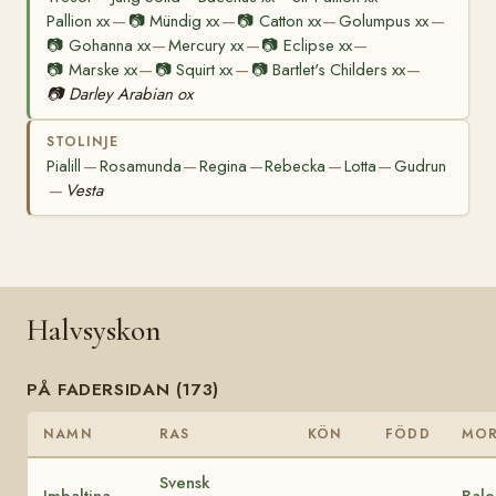
Pallion xx
📷
Mündig xx
📷
Catton xx
Golumpus xx
—
—
—
—
📷
Gohanna xx
Mercury xx
📷
Eclipse xx
—
—
—
📷
Marske xx
📷
Squirt xx
📷
Bartlet's Childers xx
—
—
—
📷
Darley Arabian ox
STOLINJE
Pialill
Rosamunda
Regina
Rebecka
Lotta
Gudrun
—
—
—
—
—
Vesta
—
Halvsyskon
PÅ FADERSIDAN (173)
NAMN
RAS
KÖN
FÖDD
MO
Svensk
Imbaltina
Bale