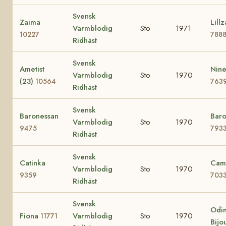
Svensk
Zaima
Lillz
Varmblodig
Sto
1971
10227
788
Ridhäst
Svensk
Ametist
Nine
Varmblodig
Sto
1970
(23)
10564
763
Ridhäst
Svensk
Baronessan
Baro
Varmblodig
Sto
1970
9475
793
Ridhäst
Svensk
Catinka
Cami
Varmblodig
Sto
1970
9359
703
Ridhäst
Svensk
Odin
Fiona
Varmblodig
Sto
1970
11771
Bijo