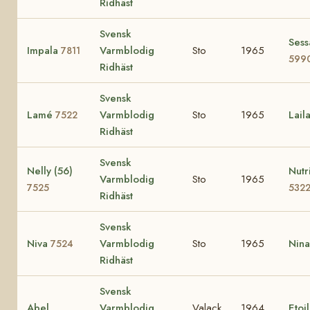
Ridhäst
Svensk
Sess
Impala
Varmblodig
Sto
1965
7811
599
Ridhäst
Svensk
Lamé
Varmblodig
Sto
1965
Lail
7522
Ridhäst
Svensk
Nelly (56)
Nutr
Varmblodig
Sto
1965
7525
532
Ridhäst
Svensk
Niva
Varmblodig
Sto
1965
Nin
7524
Ridhäst
Svensk
Abel
Varmblodig
Valack
1964
Etoi