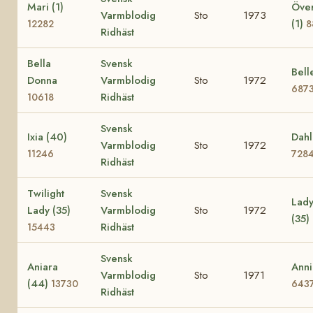
Mari (1)
Över
Varmblodig
Sto
1973
(1)
12282
8
Ridhäst
Bella
Svensk
Bell
Donna
Varmblodig
Sto
1972
687
Ridhäst
10618
Svensk
Ixia (40)
Dahl
Varmblodig
Sto
1972
11246
728
Ridhäst
Twilight
Svensk
Lady
Lady (35)
Varmblodig
Sto
1972
(35)
Ridhäst
15443
Svensk
Aniara
Anni
Varmblodig
Sto
1971
(44)
13730
643
Ridhäst