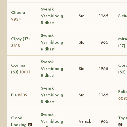
Svensk
Cheeta
Varmblodig
Sto
1965
Sici
9934
Ridhäst
Svensk
Cipsy (17)
Mira
Varmblodig
Sto
1965
(17)
8618
Ridhäst
Svensk
Corima
Cor
Varmblodig
Sto
1965
(53)
(53)
10071
Ridhäst
Svensk
Felic
Fia
Varmblodig
Sto
1965
8309
609
Ridhäst
Svensk
Good
Tog
Varmblodig
Valack
1965
Looking
📷
📷