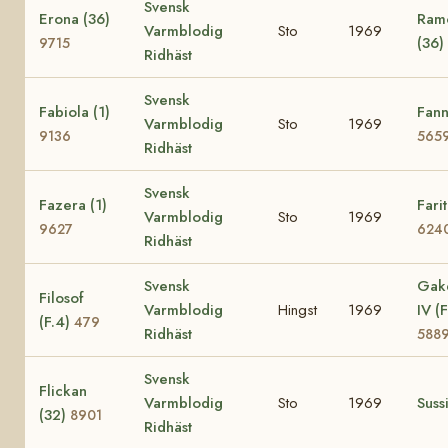
Svensk
Erona (36)
Ramo
Varmblodig
Sto
1969
(36)
9715
Ridhäst
Svensk
Fabiola (1)
Fann
Varmblodig
Sto
1969
9136
565
Ridhäst
Svensk
Fazera (1)
Farit
Varmblodig
Sto
1969
9627
624
Ridhäst
Svensk
Gak
Filosof
Varmblodig
Hingst
1969
IV (F
(F.4)
479
Ridhäst
588
Svensk
Flickan
Varmblodig
Sto
1969
Suss
(32)
8901
Ridhäst