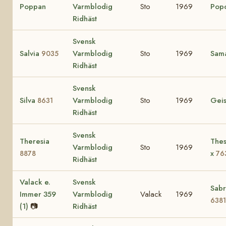
Poppan
Varmblodig
Sto
1969
Pop
Ridhäst
Svensk
Salvia
Varmblodig
Sto
1969
Sam
9035
Ridhäst
Svensk
Silva
Varmblodig
Sto
1969
Gei
8631
Ridhäst
Svensk
Theresia
Thes
Varmblodig
Sto
1969
x
8878
76
Ridhäst
Valack e.
Svensk
Sabr
Immer 359
Varmblodig
Valack
1969
6381
(1)
📷
Ridhäst