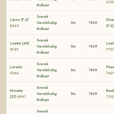
610
Ridhäst
Svensk
Lipoo (F.2)
Dine
Varmblodig
Sto
1969
(F.2
8645
Ridhäst
Svensk
Lisette (69)
Lisel
Varmblodig
Sto
1969
8749
7751
Ridhäst
Svensk
Lorelei
Phae
Varmblodig
Sto
1969
9366
7621
Ridhäst
Svensk
Minette
Rank
Varmblodig
Sto
1969
(37)
8991
7132
Ridhäst
Svensk