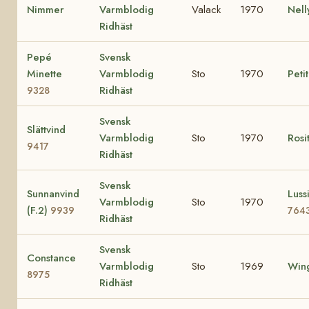
Nimmer
Varmblodig
Valack
1970
Nel
Ridhäst
Pepé
Svensk
Minette
Varmblodig
Sto
1970
Peti
Ridhäst
9328
Svensk
Slättvind
Varmblodig
Sto
1970
Rosi
9417
Ridhäst
Svensk
Sunnanvind
Lussi
Varmblodig
Sto
1970
(F.2)
9939
764
Ridhäst
Svensk
Constance
Varmblodig
Sto
1969
Wing
8975
Ridhäst