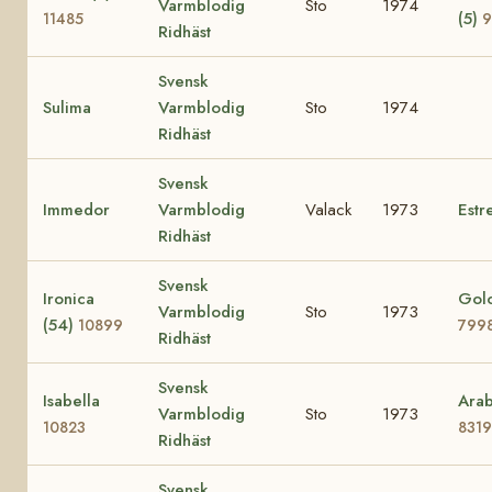
Varmblodig
Sto
1974
(5)
11485
9
Ridhäst
Svensk
Sulima
Varmblodig
Sto
1974
Ridhäst
Svensk
Immedor
Varmblodig
Valack
1973
Estre
Ridhäst
Svensk
Ironica
Golo
Varmblodig
Sto
1973
(54)
10899
799
Ridhäst
Svensk
Isabella
Arab
Varmblodig
Sto
1973
10823
8319
Ridhäst
Svensk