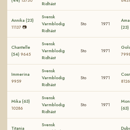
(44)
13730
643
Ridhäst
Svensk
Annika (23)
Amac
Varmblodig
Sto
1971
📷
(23)
11137
Ridhäst
Svensk
Chantelle
Golo
Varmblodig
Sto
1971
(54)
9645
799
Ridhäst
Svensk
Immerina
Cos
Varmblodig
Sto
1971
9959
8126
Ridhäst
Svensk
Mika (63)
Mon
Varmblodig
Sto
1971
(63)
10286
Ridhäst
Svensk
Titania
Dub