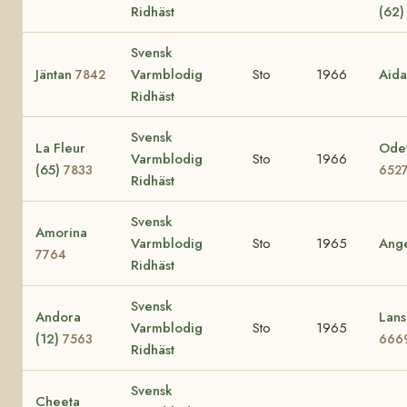
Ridhäst
(62
Svensk
Jäntan
Varmblodig
Sto
1966
Aid
7842
Ridhäst
Svensk
La Fleur
Odet
Varmblodig
Sto
1966
(65)
7833
652
Ridhäst
Svensk
Amorina
Varmblodig
Sto
1965
Ang
7764
Ridhäst
Svensk
Andora
Lans
Varmblodig
Sto
1965
(12)
7563
666
Ridhäst
Svensk
Cheeta