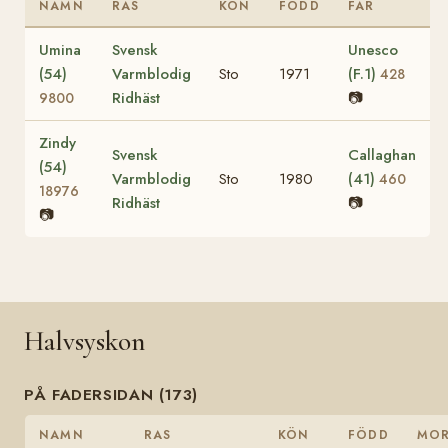
NAMN
RAS
KÖN
FÖDD
FAR
Umina
Svensk
Unesco
(54)
Varmblodig
Sto
1971
(F.1)
428
Ridhäst
📷
9800
Zindy
Svensk
Callaghan
(54)
Varmblodig
Sto
1980
(41)
460
18976
Ridhäst
📷
📷
Halvsyskon
PÅ FADERSIDAN (173)
NAMN
RAS
KÖN
FÖDD
MO