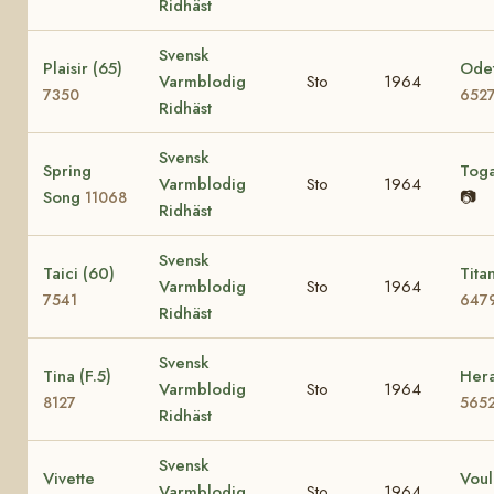
Ridhäst
Svensk
Plaisir (65)
Odet
Varmblodig
Sto
1964
7350
652
Ridhäst
Svensk
Spring
Tog
Varmblodig
Sto
1964
Song
📷
11068
Ridhäst
Svensk
Taici (60)
Tita
Varmblodig
Sto
1964
7541
647
Ridhäst
Svensk
Tina (F.5)
Hera
Varmblodig
Sto
1964
8127
565
Ridhäst
Svensk
Vivette
Voul
Varmblodig
Sto
1964