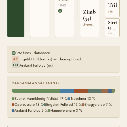
Tribun
1940
Zimba
Hannoveranare
(54)
Sirri
Svensk Varmblodig Ridhäst
(54)
Svensk Varmblodig Ridhäst
RÄSK
1148
Foto finns i databasen
Engelskt Fullblod (xx) — Thoroughbred
XX
Arabiskt Fullblod (ox)
OX
RASSAMMANSÄTTNING
Svensk Varmblodig Ridhäst 47 %
Trakehner 13 %
Ostpreussare 13 %
Engelskt Fullblod 13 %
Shagya-arab 7 %
Arabiskt Fullblod 3 %
Hannoveranare 3 %