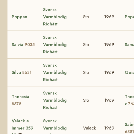
Svensk
Poppan
Varmblodig
Sto
1969
Pop
Ridhäst
Svensk
Salvia
Varmblodig
Sto
1969
Sam
9035
Ridhäst
Svensk
Silva
Varmblodig
Sto
1969
Gei
8631
Ridhäst
Svensk
Theresia
Thes
Varmblodig
Sto
1969
x
8878
76
Ridhäst
Valack e.
Svensk
Sabr
Immer 359
Varmblodig
Valack
1969
6381