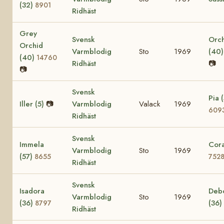
(32)
8901
Ridhäst
Grey
Svensk
Orc
Orchid
Varmblodig
Sto
1969
(40
(40)
14760
Ridhäst
📷
📷
Svensk
Pia (
Iller (5)
📷
Varmblodig
Valack
1969
609
Ridhäst
Svensk
Immela
Cora
Varmblodig
Sto
1969
(57)
8655
752
Ridhäst
Svensk
Isadora
Deb
Varmblodig
Sto
1969
(36)
(36)
8797
Ridhäst