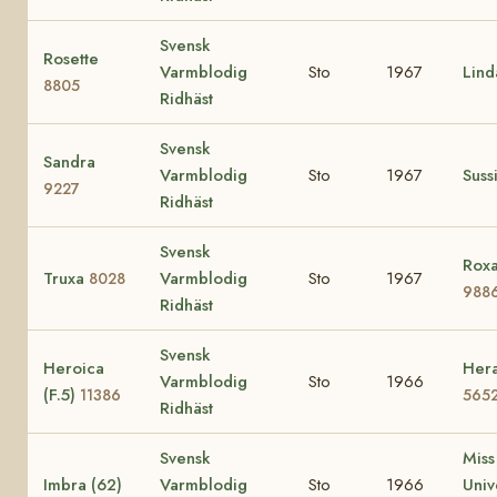
Svensk
Rosette
Varmblodig
Sto
1967
Lin
8805
Ridhäst
Svensk
Sandra
Varmblodig
Sto
1967
Suss
9227
Ridhäst
Svensk
Roxa
Truxa
Varmblodig
Sto
1967
8028
988
Ridhäst
Svensk
Heroica
Hera
Varmblodig
Sto
1966
(F.5)
11386
565
Ridhäst
Svensk
Miss
Imbra (62)
Varmblodig
Sto
1966
Uni