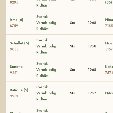
(36)
8295
Ridhäst
Svensk
Irma (6)
Nina
Varmblodig
Sto
1968
8759
7185
Ridhäst
Svensk
Schallet (6)
Noir
Varmblodig
Sto
1968
9038
5157
Ridhäst
Svensk
Sonette
Koke
Varmblodig
Sto
1968
9221
757
Ridhäst
Svensk
Batique (5)
Varmblodig
Sto
1967
Nito
9253
Ridhäst
Svensk