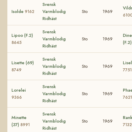
Svensk
Vild
Isolde
Varmblodig
Sto
1969
9162
610
Ridhäst
Svensk
Lipoo (F.2)
Dine
Varmblodig
Sto
1969
(F.2
8645
Ridhäst
Svensk
Lisette (69)
Lisel
Varmblodig
Sto
1969
8749
7751
Ridhäst
Svensk
Lorelei
Phae
Varmblodig
Sto
1969
9366
7621
Ridhäst
Svensk
Minette
Rank
Varmblodig
Sto
1969
(37)
8991
7132
Ridhäst