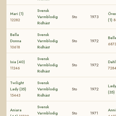
Svensk
Mari (1)
Över
Varmblodig
Sto
1973
(1)
12282
8
Ridhäst
Bella
Svensk
Bell
Donna
Varmblodig
Sto
1972
687
Ridhäst
10618
Svensk
Ixia (40)
Dahl
Varmblodig
Sto
1972
11246
728
Ridhäst
Twilight
Svensk
Lady
Lady (35)
Varmblodig
Sto
1972
(35)
Ridhäst
15443
Svensk
Aniara
Anni
Varmblodig
Sto
1971