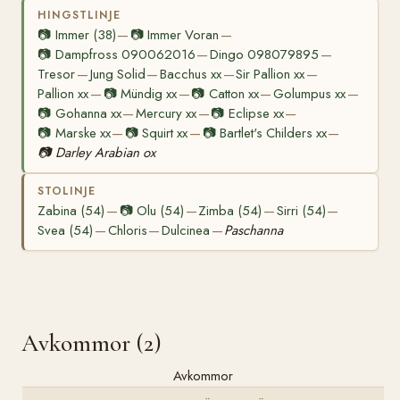
HINGSTLINJE
📷
Immer (38)
📷
Immer Voran
—
—
📷
Dampfross 090062016
Dingo 098079895
—
—
Tresor
Jung Solid
Bacchus xx
Sir Pallion xx
—
—
—
—
Pallion xx
📷
Mündig xx
📷
Catton xx
Golumpus xx
—
—
—
—
📷
Gohanna xx
Mercury xx
📷
Eclipse xx
—
—
—
📷
Marske xx
📷
Squirt xx
📷
Bartlet's Childers xx
—
—
—
📷
Darley Arabian ox
STOLINJE
Zabina (54)
📷
Olu (54)
Zimba (54)
Sirri (54)
—
—
—
—
Svea (54)
Chloris
Dulcinea
Paschanna
—
—
—
Avkommor (2)
Avkommor