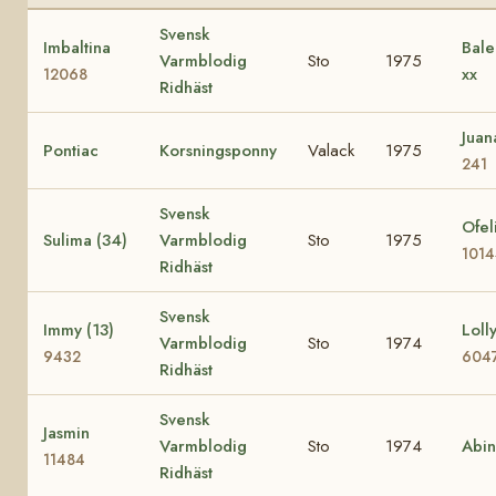
Svensk
Imbaltina
Bale
Varmblodig
Sto
1975
xx
12068
Ridhäst
Jua
Pontiac
Korsningsponny
Valack
1975
241
Svensk
Ofel
Sulima (34)
Varmblodig
Sto
1975
101
Ridhäst
Svensk
Immy (13)
Lolly
Varmblodig
Sto
1974
9432
604
Ridhäst
Svensk
Jasmin
Varmblodig
Sto
1974
Abi
11484
Ridhäst