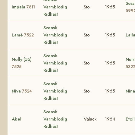
Sess
Impala
Varmblodig
Sto
1965
7811
599
Ridhäst
Svensk
Lamé
Varmblodig
Sto
1965
Lail
7522
Ridhäst
Svensk
Nelly (56)
Nutr
Varmblodig
Sto
1965
7525
532
Ridhäst
Svensk
Niva
Varmblodig
Sto
1965
Nin
7524
Ridhäst
Svensk
Abel
Varmblodig
Valack
1964
Etoi
Ridhäst