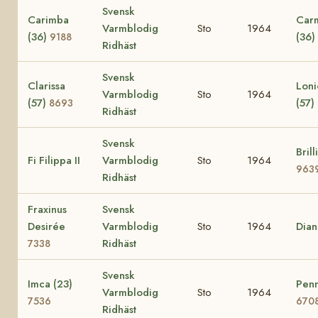
Svensk
Carimba
Car
Varmblodig
Sto
1964
(36)
(36)
9188
Ridhäst
Svensk
Clarissa
Loni
Varmblodig
Sto
1964
(57)
(57)
8693
Ridhäst
Svensk
Brill
Fi Filippa II
Varmblodig
Sto
1964
963
Ridhäst
Fraxinus
Svensk
Desirée
Varmblodig
Sto
1964
Dia
Ridhäst
7338
Svensk
Imca (23)
Penn
Varmblodig
Sto
1964
7536
670
Ridhäst