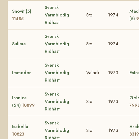
Svensk
Snövit (5)
Mad
Varmblodig
Sto
1974
(5)
11485
9
Ridhäst
Svensk
Sulima
Varmblodig
Sto
1974
Ridhäst
Svensk
Immedor
Varmblodig
Valack
1973
Estre
Ridhäst
Svensk
Ironica
Golo
Varmblodig
Sto
1973
(54)
10899
799
Ridhäst
Svensk
Isabella
Arab
Varmblodig
Sto
1973
10823
8319
Ridhäst