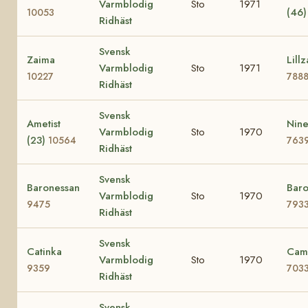
Varmblodig
Sto
1971
(46
10053
Ridhäst
Svensk
Zaima
Lillz
Varmblodig
Sto
1971
10227
788
Ridhäst
Svensk
Ametist
Nine
Varmblodig
Sto
1970
(23)
10564
763
Ridhäst
Svensk
Baronessan
Baro
Varmblodig
Sto
1970
9475
793
Ridhäst
Svensk
Catinka
Cami
Varmblodig
Sto
1970
9359
703
Ridhäst
Svensk