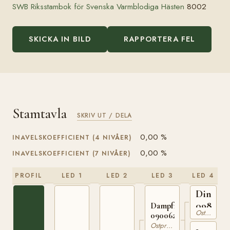
SWB Riksstambok för Svenska Varmblodiga Hästen
8002
SKICKA IN BILD
RAPPORTERA FEL
Stamtavla
SKRIV UT / DELA
0,00 %
INAVELSKOEFFICIENT (4 NIVÅER)
0,00 %
INAVELSKOEFFICIENT (7 NIVÅER)
PROFIL
LED 1
LED 2
LED 3
LED 4
Dingo
098079
Dampfross
Ostpreussare
090062016
Ostpreussare