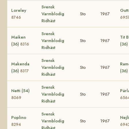
Svensk
Loreley
Gutt
Varmblodig
Sto
1967
8746
695
Ridhäst
Svensk
Maiken
Tit Bi
Varmblodig
Sto
1967
(36)
(36)
8316
Ridhäst
Svensk
Makenda
Ramo
Varmblodig
Sto
1967
(36)
(36)
8317
Ridhäst
Svensk
Netti (54)
Pärl
Varmblodig
Sto
1967
8069
656
Ridhäst
Svensk
Poplino
Nejl
Varmblodig
Sto
1967
8294
694
Ridhäst