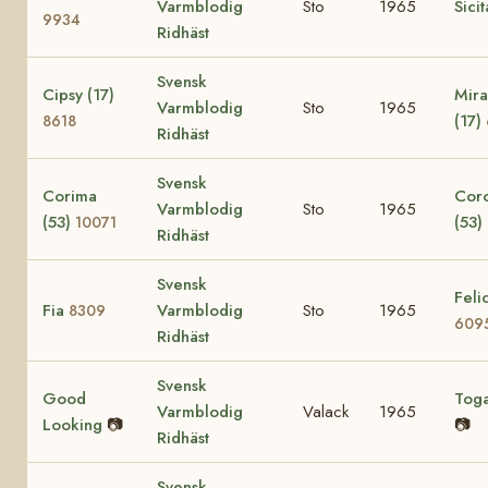
Varmblodig
Sto
1965
Sici
9934
Ridhäst
Svensk
Cipsy (17)
Mira
Varmblodig
Sto
1965
(17)
8618
Ridhäst
Svensk
Corima
Cor
Varmblodig
Sto
1965
(53)
(53)
10071
Ridhäst
Svensk
Felic
Fia
Varmblodig
Sto
1965
8309
609
Ridhäst
Svensk
Good
Tog
Varmblodig
Valack
1965
Looking
📷
📷
Ridhäst
Svensk