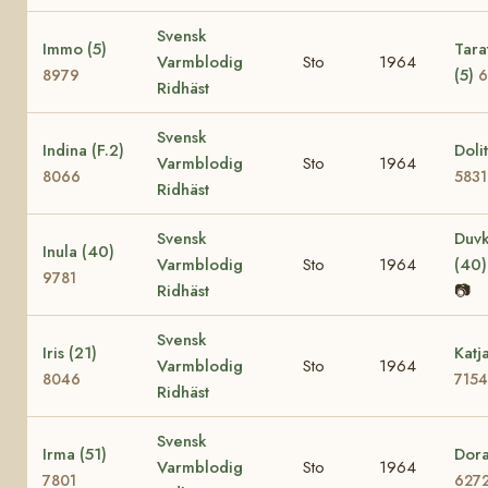
Svensk
Immo (5)
Tara
Varmblodig
Sto
1964
(5)
8979
6
Ridhäst
Svensk
Indina (F.2)
Dolit
Varmblodig
Sto
1964
8066
5831
Ridhäst
Svensk
Duvk
Inula (40)
Varmblodig
Sto
1964
(40
9781
Ridhäst
📷
Svensk
Iris (21)
Katj
Varmblodig
Sto
1964
8046
7154
Ridhäst
Svensk
Irma (51)
Dora
Varmblodig
Sto
1964
7801
627