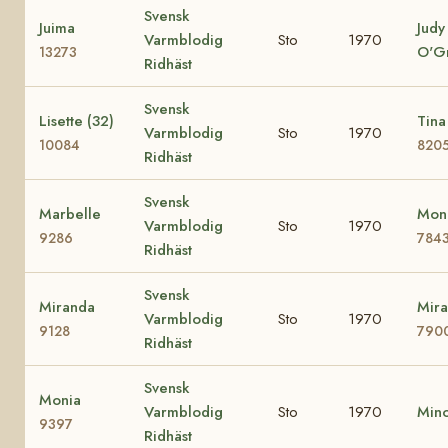
Svensk
Juima
Judy
Varmblodig
Sto
1970
O'G
13273
Ridhäst
Svensk
Lisette (32)
Tina
Varmblodig
Sto
1970
10084
820
Ridhäst
Svensk
Marbelle
Mona
Varmblodig
Sto
1970
9286
784
Ridhäst
Svensk
Miranda
Mira
Varmblodig
Sto
1970
9128
790
Ridhäst
Svensk
Monia
Varmblodig
Sto
1970
Min
9397
Ridhäst