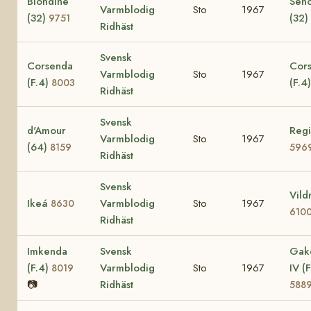
Blondine
Seno
Varmblodig
Sto
1967
(32)
(32)
9751
Ridhäst
Svensk
Corsenda
Cors
Varmblodig
Sto
1967
(F.4)
(F.4
8003
Ridhäst
Svensk
d'Amour
Regi
Varmblodig
Sto
1967
(64)
8159
596
Ridhäst
Svensk
Vild
Ikeá
Varmblodig
Sto
1967
8630
610
Ridhäst
Imkenda
Svensk
Gak
(F.4)
Varmblodig
Sto
1967
IV (F
8019
📷
Ridhäst
588