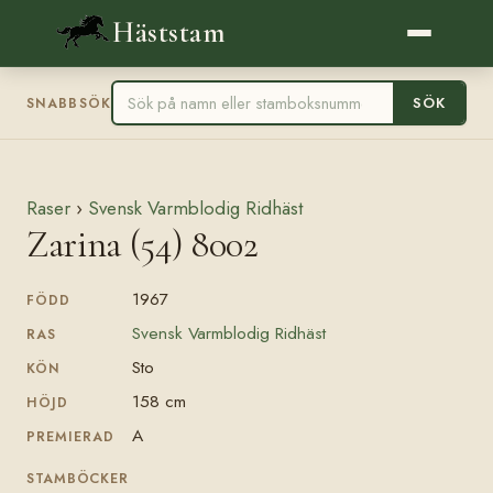
Häststam
SÖK
SNABBSÖK
Raser
›
Svensk Varmblodig Ridhäst
Zarina (54) 8002
1967
FÖDD
Svensk Varmblodig Ridhäst
RAS
Sto
KÖN
158 cm
HÖJD
A
PREMIERAD
STAMBÖCKER