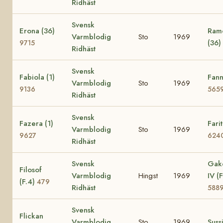
Ridhäst
Svensk
Erona (36)
Ramo
Varmblodig
Sto
1969
(36)
9715
Ridhäst
Svensk
Fabiola (1)
Fann
Varmblodig
Sto
1969
9136
565
Ridhäst
Svensk
Fazera (1)
Farit
Varmblodig
Sto
1969
9627
624
Ridhäst
Svensk
Gak
Filosof
Varmblodig
Hingst
1969
IV (F
(F.4)
479
Ridhäst
588
Svensk
Flickan
Varmblodig
Sto
1969
Suss