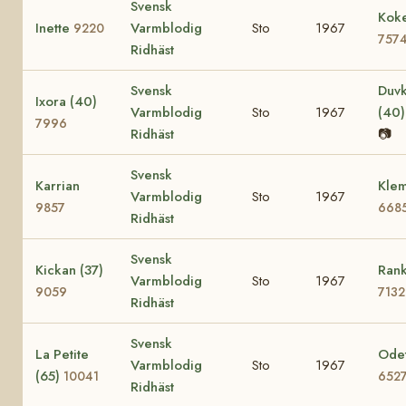
Svensk
Koke
Inette
Varmblodig
Sto
1967
9220
757
Ridhäst
Svensk
Duvk
Ixora (40)
Varmblodig
Sto
1967
(40
7996
Ridhäst
📷
Svensk
Karrian
Klem
Varmblodig
Sto
1967
9857
668
Ridhäst
Svensk
Kickan (37)
Rank
Varmblodig
Sto
1967
9059
7132
Ridhäst
Svensk
La Petite
Odet
Varmblodig
Sto
1967
(65)
10041
652
Ridhäst