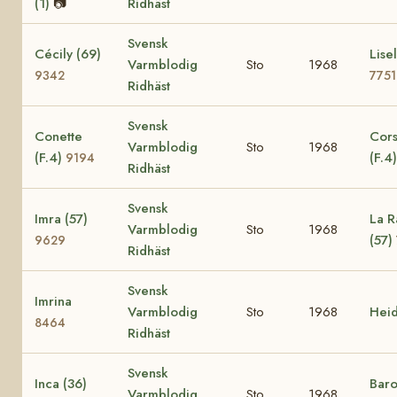
(1)
📷
Ridhäst
Svensk
Cécily (69)
Lisel
Varmblodig
Sto
1968
9342
7751
Ridhäst
Svensk
Conette
Cors
Varmblodig
Sto
1968
(F.4)
(F.4
9194
Ridhäst
Svensk
Imra (57)
La R
Varmblodig
Sto
1968
(57)
9629
Ridhäst
Svensk
Imrina
Varmblodig
Sto
1968
Hei
8464
Ridhäst
Svensk
Inca (36)
Baro
Varmblodig
Sto
1968