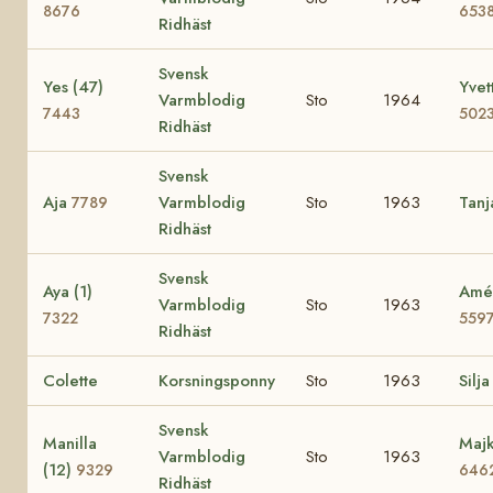
8676
653
Ridhäst
Svensk
Yes (47)
Yvet
Varmblodig
Sto
1964
7443
502
Ridhäst
Svensk
Aja
Varmblodig
Sto
1963
Tan
7789
Ridhäst
Svensk
Aya (1)
Amé 
Varmblodig
Sto
1963
7322
559
Ridhäst
Colette
Korsningsponny
Sto
1963
Silja
Svensk
Manilla
Majk
Varmblodig
Sto
1963
(12)
9329
646
Ridhäst