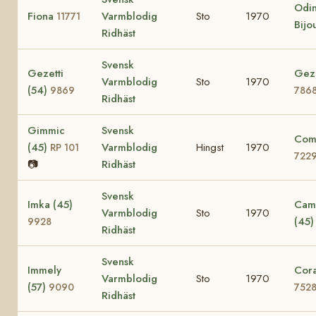
Odin
Fiona
Varmblodig
Sto
1970
11771
Bijo
Ridhäst
Svensk
Gezetti
Gezi
Varmblodig
Sto
1970
(54)
9869
786
Ridhäst
Gimmic
Svensk
Comi
(45)
Varmblodig
Hingst
1970
RP 101
722
📷
Ridhäst
Svensk
Imka (45)
Cami
Varmblodig
Sto
1970
(45
9928
Ridhäst
Svensk
Immely
Cora
Varmblodig
Sto
1970
(57)
9090
752
Ridhäst