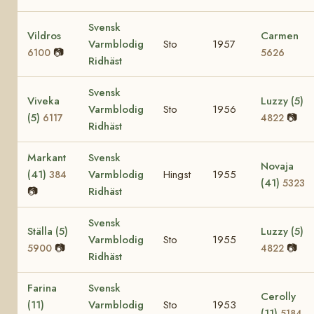
Svensk
Vildros
Carmen
Varmblodig
Sto
1957
📷
6100
5626
Ridhäst
Svensk
Viveka
Luzzy (5)
Varmblodig
Sto
1956
(5)
📷
6117
4822
Ridhäst
Markant
Svensk
Novaja
(41)
Varmblodig
Hingst
1955
384
(41)
5323
📷
Ridhäst
Svensk
Ställa (5)
Luzzy (5)
Varmblodig
Sto
1955
📷
📷
5900
4822
Ridhäst
Farina
Svensk
Cerolly
(11)
Varmblodig
Sto
1953
(11)
5184