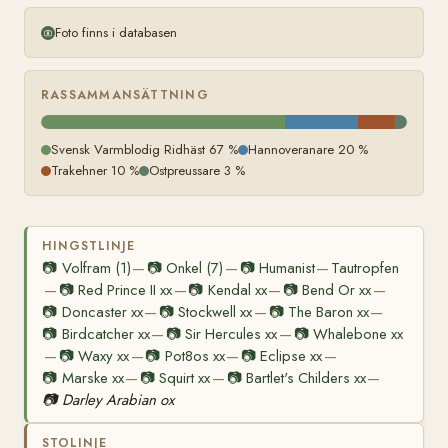
Foto finns i databasen
RASSAMMANSÄTTNING
Svensk Varmblodig Ridhäst 67 %
Hannoveranare 20 %
Trakehner 10 %
Ostpreussare 3 %
HINGSTLINJE
📷
Volfram (1)
📷
Onkel (7)
📷
Humanist
Tautropfen
—
—
—
📷
Red Prince II xx
📷
Kendal xx
📷
Bend Or xx
—
—
—
—
📷
Doncaster xx
📷
Stockwell xx
📷
The Baron xx
—
—
—
📷
Birdcatcher xx
📷
Sir Hercules xx
📷
Whalebone xx
—
—
📷
Waxy xx
📷
Pot8os xx
📷
Eclipse xx
—
—
—
—
📷
Marske xx
📷
Squirt xx
📷
Bartlet's Childers xx
—
—
—
📷
Darley Arabian ox
STOLINJE