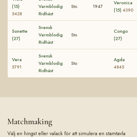
Veronica
(15)
Varmblodig
Sto
1947
(15)
4390
Ridhäst
5428
Svensk
Sonette
Congo
Varmblodig
Sto
(27)
(27)
Ridhäst
Svensk
Vera
Agda
Varmblodig
Sto
5791
4845
Ridhäst
Matchmaking
Välj en hingst eller valack för att simulera en stamtavla