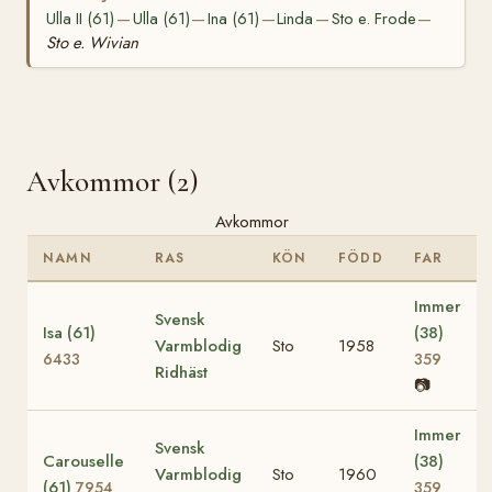
Ulla II (61)
Ulla (61)
Ina (61)
Linda
Sto e. Frode
—
—
—
—
—
Sto e. Wivian
Avkommor (2)
Avkommor
NAMN
RAS
KÖN
FÖDD
FAR
Immer
Svensk
Isa (61)
(38)
Varmblodig
Sto
1958
6433
359
Ridhäst
📷
Immer
Svensk
Carouselle
(38)
Varmblodig
Sto
1960
(61)
7954
359