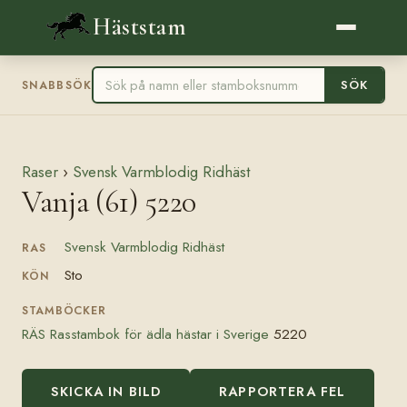
Häststam
SÖK
SNABBSÖK
Raser
›
Svensk Varmblodig Ridhäst
Vanja (61) 5220
Svensk Varmblodig Ridhäst
RAS
Sto
KÖN
STAMBÖCKER
RÄS Rasstambok för ädla hästar i Sverige
5220
SKICKA IN BILD
RAPPORTERA FEL