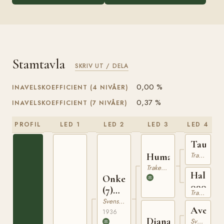
Stamtavla
SKRIV UT / DELA
0,00 %
INAVELSKOEFFICIENT (4 NIVÅER)
0,37 %
INAVELSKOEFFICIENT (7 NIVÅER)
PROFIL
LED 1
LED 2
LED 3
LED 4
Tautro
Trakehner
Humanist
Trakehner
Halbe
Onkel
090025
(7)
Trakehner
182
Svensk Varmblodig Ridhäst
Avepal
1936
Diana
Svensk Varmblodig Ridhäst