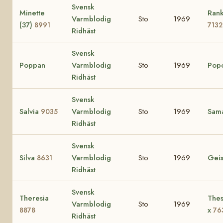
Svensk
Minette
Rank
Varmblodig
Sto
1969
(37)
8991
7132
Ridhäst
Svensk
Poppan
Varmblodig
Sto
1969
Pop
Ridhäst
Svensk
Salvia
Varmblodig
Sto
1969
Sam
9035
Ridhäst
Svensk
Silva
Varmblodig
Sto
1969
Gei
8631
Ridhäst
Svensk
Theresia
Thes
Varmblodig
Sto
1969
x
8878
76
Ridhäst