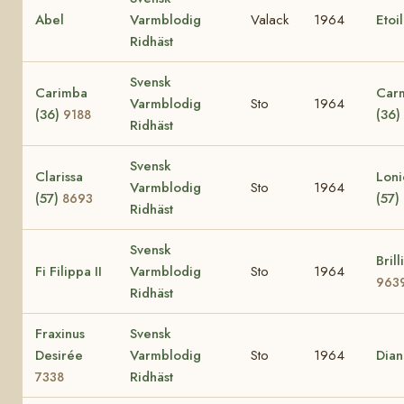
Abel
Varmblodig
Valack
1964
Etoi
Ridhäst
Svensk
Carimba
Car
Varmblodig
Sto
1964
(36)
(36)
9188
Ridhäst
Svensk
Clarissa
Loni
Varmblodig
Sto
1964
(57)
(57)
8693
Ridhäst
Svensk
Brill
Fi Filippa II
Varmblodig
Sto
1964
963
Ridhäst
Fraxinus
Svensk
Desirée
Varmblodig
Sto
1964
Dia
Ridhäst
7338