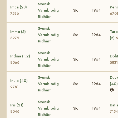
Svensk
Imca (23)
Penn
Varmblodig
Sto
1964
7536
670
Ridhäst
Svensk
Immo (5)
Tara
Varmblodig
Sto
1964
(5)
8979
6
Ridhäst
Svensk
Indina (F.2)
Dolit
Varmblodig
Sto
1964
8066
5831
Ridhäst
Svensk
Duvk
Inula (40)
Varmblodig
Sto
1964
(40
9781
Ridhäst
📷
Svensk
Iris (21)
Katj
Varmblodig
Sto
1964
8046
7154
Ridhäst