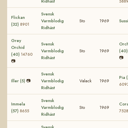
Ridhäst
588
Svensk
Flickan
Varmblodig
Sto
1969
Suss
(32)
8901
Ridhäst
Grey
Svensk
Orc
Orchid
Varmblodig
Sto
1969
(40
(40)
14760
Ridhäst
📷
📷
Svensk
Pia (
Iller (5)
📷
Varmblodig
Valack
1969
609
Ridhäst
Svensk
Immela
Cora
Varmblodig
Sto
1969
(57)
8655
752
Ridhäst
Svensk