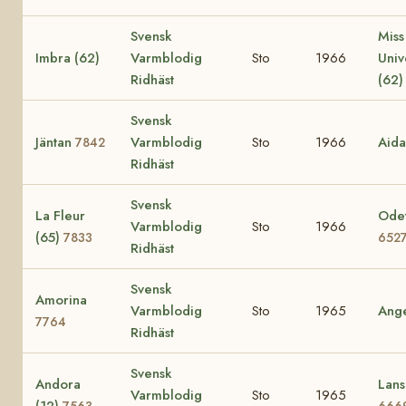
Svensk
Miss
Imbra (62)
Varmblodig
Sto
1966
Uni
Ridhäst
(62
Svensk
Jäntan
Varmblodig
Sto
1966
Aid
7842
Ridhäst
Svensk
La Fleur
Odet
Varmblodig
Sto
1966
(65)
7833
652
Ridhäst
Svensk
Amorina
Varmblodig
Sto
1965
Ang
7764
Ridhäst
Svensk
Andora
Lans
Varmblodig
Sto
1965
(12)
7563
666