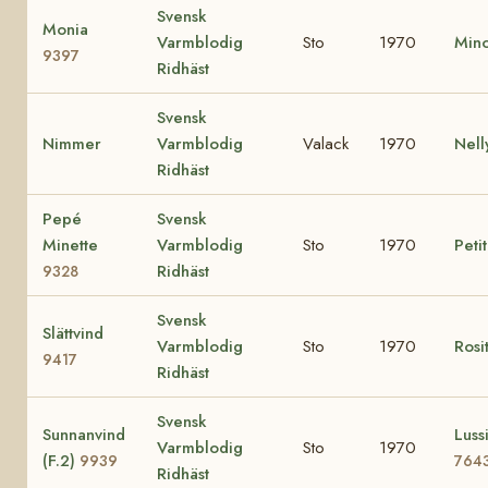
Svensk
Monia
Varmblodig
Sto
1970
Min
9397
Ridhäst
Svensk
Nimmer
Varmblodig
Valack
1970
Nel
Ridhäst
Pepé
Svensk
Minette
Varmblodig
Sto
1970
Peti
Ridhäst
9328
Svensk
Slättvind
Varmblodig
Sto
1970
Rosi
9417
Ridhäst
Svensk
Sunnanvind
Lussi
Varmblodig
Sto
1970
(F.2)
9939
764
Ridhäst