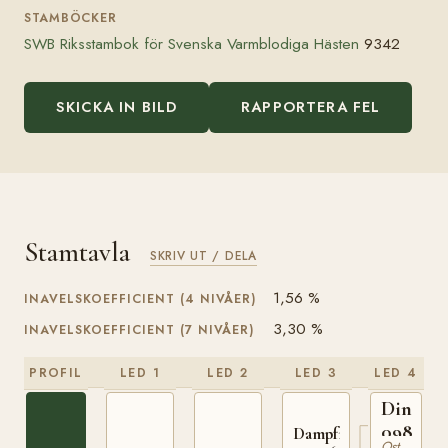
STAMBÖCKER
SWB Riksstambok för Svenska Varmblodiga Hästen
9342
SKICKA IN BILD
RAPPORTERA FEL
Stamtavla
SKRIV UT / DELA
1,56 %
INAVELSKOEFFICIENT (4 NIVÅER)
3,30 %
INAVELSKOEFFICIENT (7 NIVÅER)
PROFIL
LED 1
LED 2
LED 3
LED 4
Dingo
098079
Dampfross
Ostpreussare