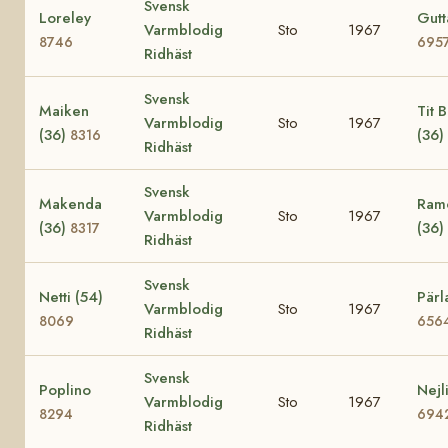
Svensk
Loreley
Gutt
Varmblodig
Sto
1967
8746
695
Ridhäst
Svensk
Maiken
Tit Bi
Varmblodig
Sto
1967
(36)
(36)
8316
Ridhäst
Svensk
Makenda
Ramo
Varmblodig
Sto
1967
(36)
(36)
8317
Ridhäst
Svensk
Netti (54)
Pärl
Varmblodig
Sto
1967
8069
656
Ridhäst
Svensk
Poplino
Nejl
Varmblodig
Sto
1967
8294
694
Ridhäst