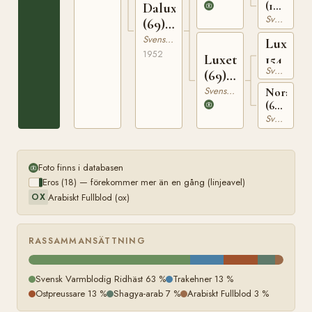
(10)
Daluxa
RÄb
Svensk Varmblodig Ridhäst
(69)
1727
6494
Svensk Varmblodig Ridhäst
Lux
1952
Luxette
154
Svensk Varmblodig Ridhäst
(69)
3653
Svensk Varmblodig Ridhäst
Nora
(69)
RÄSK
Svensk Varmblodig Ridhäst
1830
Foto finns i databasen
Eros (18) — förekommer mer än en gång (linjeavel)
Arabiskt Fullblod (ox)
OX
RASSAMMANSÄTTNING
Svensk Varmblodig Ridhäst 63 %
Trakehner 13 %
Ostpreussare 13 %
Shagya-arab 7 %
Arabiskt Fullblod 3 %