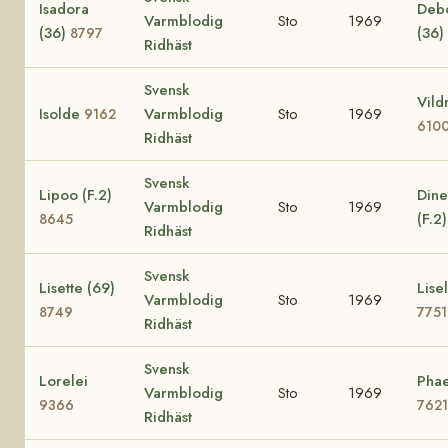
Isadora
Deb
Varmblodig
Sto
1969
(36)
(36)
8797
Ridhäst
Svensk
Vild
Isolde
Varmblodig
Sto
1969
9162
610
Ridhäst
Svensk
Lipoo (F.2)
Dine
Varmblodig
Sto
1969
(F.2
8645
Ridhäst
Svensk
Lisette (69)
Lisel
Varmblodig
Sto
1969
8749
7751
Ridhäst
Svensk
Lorelei
Phae
Varmblodig
Sto
1969
9366
7621
Ridhäst