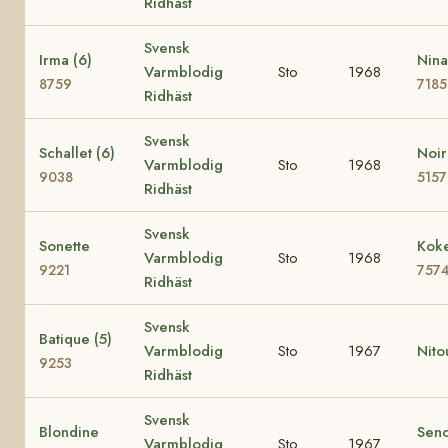
Ridhäst
Svensk
Irma (6)
Nina
Varmblodig
Sto
1968
8759
7185
Ridhäst
Svensk
Schallet (6)
Noir
Varmblodig
Sto
1968
9038
5157
Ridhäst
Svensk
Sonette
Koke
Varmblodig
Sto
1968
9221
757
Ridhäst
Svensk
Batique (5)
Varmblodig
Sto
1967
Nito
9253
Ridhäst
Svensk
Blondine
Seno
Varmblodig
Sto
1967