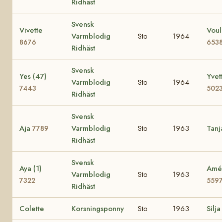
Ridhäst
Svensk
Vivette
Voul
Varmblodig
Sto
1964
8676
653
Ridhäst
Svensk
Yes (47)
Yvet
Varmblodig
Sto
1964
7443
502
Ridhäst
Svensk
Aja
Varmblodig
Sto
1963
Tan
7789
Ridhäst
Svensk
Aya (1)
Amé 
Varmblodig
Sto
1963
7322
559
Ridhäst
Colette
Korsningsponny
Sto
1963
Silja