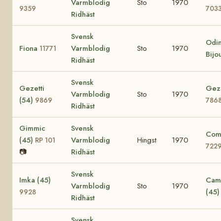
Varmblodig
Sto
1970
9359
703
Ridhäst
Svensk
Odin
Fiona
Varmblodig
Sto
1970
11771
Bijo
Ridhäst
Svensk
Gezetti
Gezi
Varmblodig
Sto
1970
(54)
9869
786
Ridhäst
Gimmic
Svensk
Comi
(45)
Varmblodig
Hingst
1970
RP 101
722
📷
Ridhäst
Svensk
Imka (45)
Cami
Varmblodig
Sto
1970
(45
9928
Ridhäst
Svensk