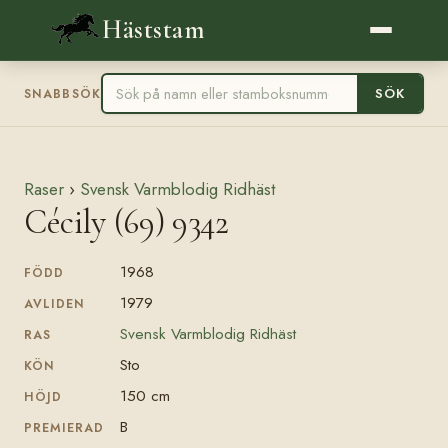
Häststam
SÖK
SNABBSÖK
Raser
›
Svensk Varmblodig Ridhäst
Cécily (69) 9342
1968
FÖDD
1979
AVLIDEN
Svensk Varmblodig Ridhäst
RAS
Sto
KÖN
150 cm
HÖJD
B
PREMIERAD