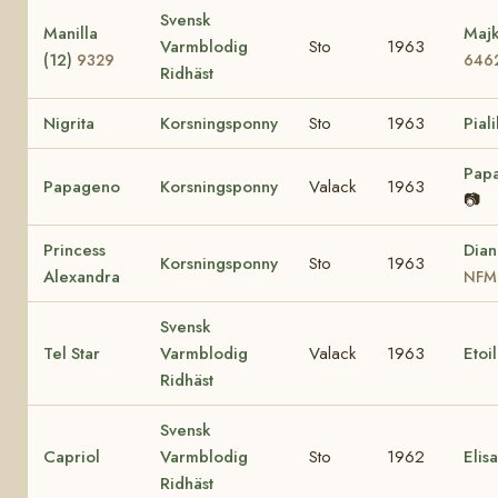
Svensk
Manilla
Majk
Varmblodig
Sto
1963
(12)
9329
646
Ridhäst
Nigrita
Korsningsponny
Sto
1963
Piali
Pap
Papageno
Korsningsponny
Valack
1963
📷
Princess
Dian
Korsningsponny
Sto
1963
Alexandra
NFM
Svensk
Tel Star
Varmblodig
Valack
1963
Etoi
Ridhäst
Svensk
Capriol
Varmblodig
Sto
1962
Elis
Ridhäst