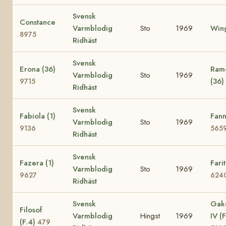
Svensk
Constance
Varmblodig
Sto
1969
Wing
8975
Ridhäst
Svensk
Erona (36)
Ramo
Varmblodig
Sto
1969
(36)
9715
Ridhäst
Svensk
Fabiola (1)
Fann
Varmblodig
Sto
1969
9136
565
Ridhäst
Svensk
Fazera (1)
Farit
Varmblodig
Sto
1969
9627
624
Ridhäst
Svensk
Gak
Filosof
Varmblodig
Hingst
1969
IV (F
(F.4)
479