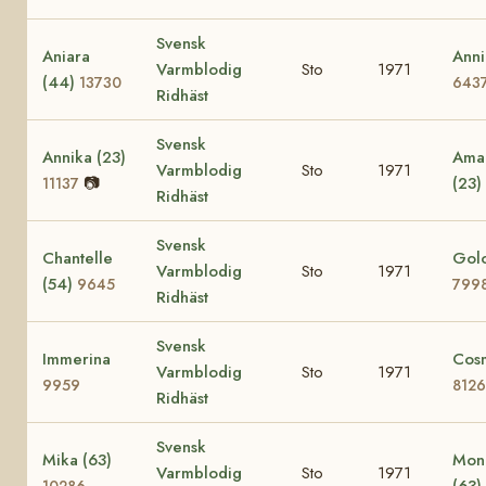
Svensk
Aniara
Anni
Varmblodig
Sto
1971
(44)
13730
643
Ridhäst
Svensk
Annika (23)
Amac
Varmblodig
Sto
1971
📷
(23)
11137
Ridhäst
Svensk
Chantelle
Golo
Varmblodig
Sto
1971
(54)
9645
799
Ridhäst
Svensk
Immerina
Cos
Varmblodig
Sto
1971
9959
8126
Ridhäst
Svensk
Mika (63)
Mon
Varmblodig
Sto
1971
(63)
10286