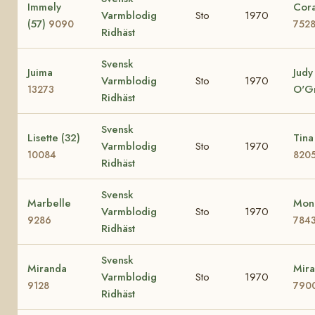
Immely
Cora
Varmblodig
Sto
1970
(57)
9090
752
Ridhäst
Svensk
Juima
Judy
Varmblodig
Sto
1970
O'G
13273
Ridhäst
Svensk
Lisette (32)
Tina
Varmblodig
Sto
1970
10084
820
Ridhäst
Svensk
Marbelle
Mona
Varmblodig
Sto
1970
9286
784
Ridhäst
Svensk
Miranda
Mira
Varmblodig
Sto
1970
9128
790
Ridhäst