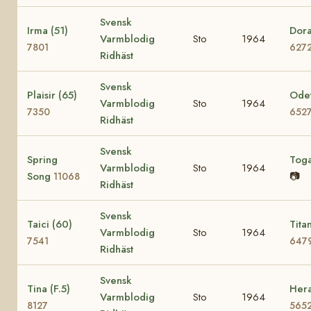
Svensk
Irma (51)
Dora
Varmblodig
Sto
1964
7801
627
Ridhäst
Svensk
Plaisir (65)
Odet
Varmblodig
Sto
1964
7350
652
Ridhäst
Svensk
Spring
Tog
Varmblodig
Sto
1964
Song
📷
11068
Ridhäst
Svensk
Taici (60)
Tita
Varmblodig
Sto
1964
7541
647
Ridhäst
Svensk
Tina (F.5)
Hera
Varmblodig
Sto
1964
8127
565