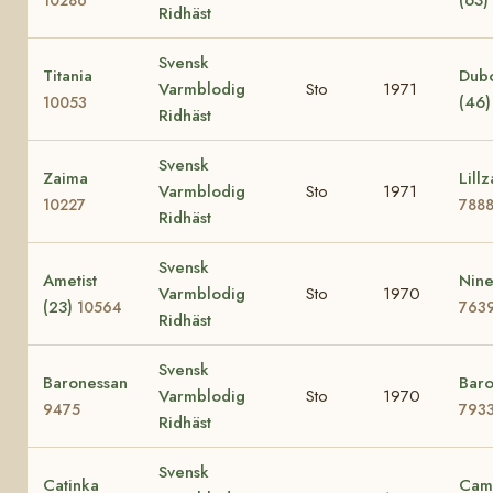
Ridhäst
Svensk
Titania
Dub
Varmblodig
Sto
1971
(46
10053
Ridhäst
Svensk
Zaima
Lillz
Varmblodig
Sto
1971
10227
788
Ridhäst
Svensk
Ametist
Nine
Varmblodig
Sto
1970
(23)
10564
763
Ridhäst
Svensk
Baronessan
Baro
Varmblodig
Sto
1970
9475
793
Ridhäst
Svensk
Catinka
Cami