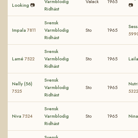
Varmblodig
Valack
1965
Looking
📷
📷
Ridhäst
Svensk
Sess
Impala
Varmblodig
Sto
1965
7811
599
Ridhäst
Svensk
Lamé
Varmblodig
Sto
1965
Lail
7522
Ridhäst
Svensk
Nelly (56)
Nutr
Varmblodig
Sto
1965
7525
532
Ridhäst
Svensk
Niva
Varmblodig
Sto
1965
Nin
7524
Ridhäst
Svensk