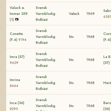
Valack e.
Svensk
Sabr
Immer 359
Varmblodig
Valack
1969
6381
(1)
📷
Ridhäst
Svensk
Conette
Cors
Varmblodig
Sto
1968
(F.4)
(F.4
9194
Ridhäst
Svensk
Imra (57)
La R
Varmblodig
Sto
1968
(57)
9629
Ridhäst
Svensk
Imrina
Varmblodig
Sto
1968
Hei
8464
Ridhäst
Svensk
Inca (36)
Baro
Varmblodig
Sto
1968
(36)
8295