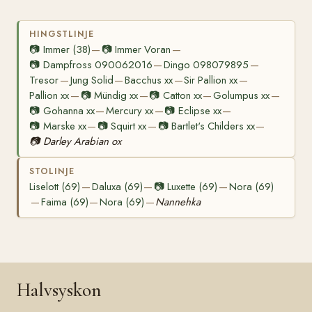
HINGSTLINJE
📷
Immer (38)
📷
Immer Voran
—
—
📷
Dampfross 090062016
Dingo 098079895
—
—
Tresor
Jung Solid
Bacchus xx
Sir Pallion xx
—
—
—
—
Pallion xx
📷
Mündig xx
📷
Catton xx
Golumpus xx
—
—
—
—
📷
Gohanna xx
Mercury xx
📷
Eclipse xx
—
—
—
📷
Marske xx
📷
Squirt xx
📷
Bartlet's Childers xx
—
—
—
📷
Darley Arabian ox
STOLINJE
Liselott (69)
Daluxa (69)
📷
Luxette (69)
Nora (69)
—
—
—
Faima (69)
Nora (69)
Nannehka
—
—
—
Halvsyskon