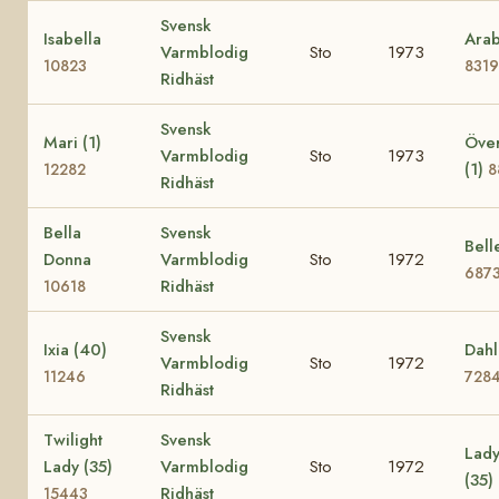
Svensk
Isabella
Arab
Varmblodig
Sto
1973
10823
8319
Ridhäst
Svensk
Mari (1)
Över
Varmblodig
Sto
1973
(1)
12282
8
Ridhäst
Bella
Svensk
Bell
Donna
Varmblodig
Sto
1972
687
Ridhäst
10618
Svensk
Ixia (40)
Dahl
Varmblodig
Sto
1972
11246
728
Ridhäst
Twilight
Svensk
Lady
Lady (35)
Varmblodig
Sto
1972
(35)
Ridhäst
15443