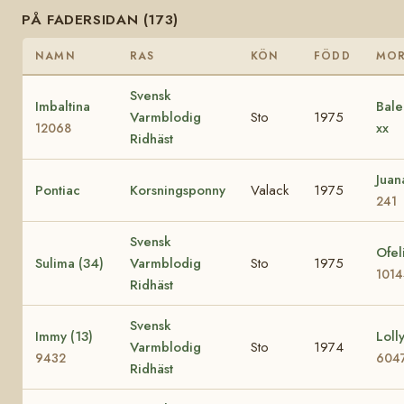
PÅ FADERSIDAN (173)
NAMN
RAS
KÖN
FÖDD
MO
Svensk
Imbaltina
Bale
Varmblodig
Sto
1975
xx
12068
Ridhäst
Jua
Pontiac
Korsningsponny
Valack
1975
241
Svensk
Ofel
Sulima (34)
Varmblodig
Sto
1975
101
Ridhäst
Svensk
Immy (13)
Lolly
Varmblodig
Sto
1974
9432
604
Ridhäst