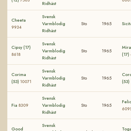
Ridhäst
Svensk
Cheeta
Varmblodig
Sto
1965
Sici
9934
Ridhäst
Svensk
Cipsy (17)
Mira
Varmblodig
Sto
1965
(17)
8618
Ridhäst
Svensk
Corima
Cor
Varmblodig
Sto
1965
(53)
(53)
10071
Ridhäst
Svensk
Felic
Fia
Varmblodig
Sto
1965
8309
609
Ridhäst
Svensk
Good
Tog