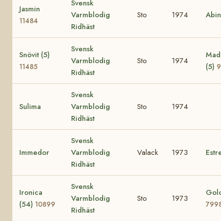
Svensk
Jasmin
Varmblodig
Sto
1974
Abi
11484
Ridhäst
Svensk
Snövit (5)
Mad
Varmblodig
Sto
1974
(5)
11485
9
Ridhäst
Svensk
Sulima
Varmblodig
Sto
1974
Ridhäst
Svensk
Immedor
Varmblodig
Valack
1973
Estre
Ridhäst
Svensk
Ironica
Golo
Varmblodig
Sto
1973
(54)
10899
799
Ridhäst