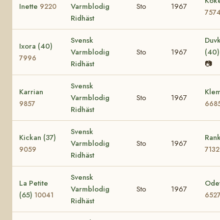
Koke
Inette
Varmblodig
Sto
1967
9220
757
Ridhäst
Svensk
Duvk
Ixora (40)
Varmblodig
Sto
1967
(40
7996
Ridhäst
📷
Svensk
Karrian
Klem
Varmblodig
Sto
1967
9857
668
Ridhäst
Svensk
Kickan (37)
Rank
Varmblodig
Sto
1967
9059
7132
Ridhäst
Svensk
La Petite
Odet
Varmblodig
Sto
1967
(65)
10041
652
Ridhäst