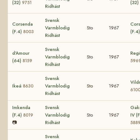
(32)
(32)
9751
Ridhäst
Svensk
Corsenda
Cors
Varmblodig
Sto
1967
(F.4)
(F.4
8003
Ridhäst
Svensk
d'Amour
Regi
Varmblodig
Sto
1967
(64)
8159
596
Ridhäst
Svensk
Vild
Ikeá
Varmblodig
Sto
1967
8630
610
Ridhäst
Imkenda
Svensk
Gak
(F.4)
Varmblodig
Sto
1967
IV (F
8019
📷
Ridhäst
588
Svensk