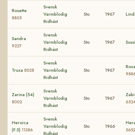
Svensk
Rosette
Varmblodig
Sto
1967
Lin
8805
Ridhäst
Svensk
Sandra
Varmblodig
Sto
1967
Suss
9227
Ridhäst
Svensk
Roxa
Truxa
Varmblodig
Sto
1967
8028
988
Ridhäst
Svensk
Zarina (54)
Zabi
Varmblodig
Sto
1967
8002
652
Ridhäst
Svensk
Heroica
Hera
Varmblodig
Sto
1966
(F.5)
11386
565
Ridhäst