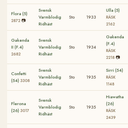
Svensk
Ulla (5)
Flora (5)
Varmblodig
Sto
1933
RÄSK
📷
2872
Ridhäst
2162
Gakenda
Gakenda
Svensk
(F.4)
II (F.4)
Varmblodig
Sto
1934
RÄSK
Ridhäst
2682
📷
2218
Svensk
Sirri (54)
Confetti
Varmblodig
Sto
1935
RÄSK
(54)
3308
Ridhäst
1148
Hiawatha
Svensk
Flerona
(26)
Varmblodig
Sto
1935
(26)
3017
RÄSK
Ridhäst
2439