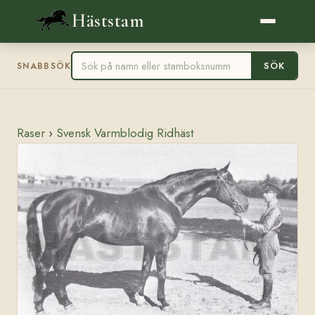
Häststam
SÖK
SNABBSÖK
Raser
›
Svensk Varmblodig Ridhäst