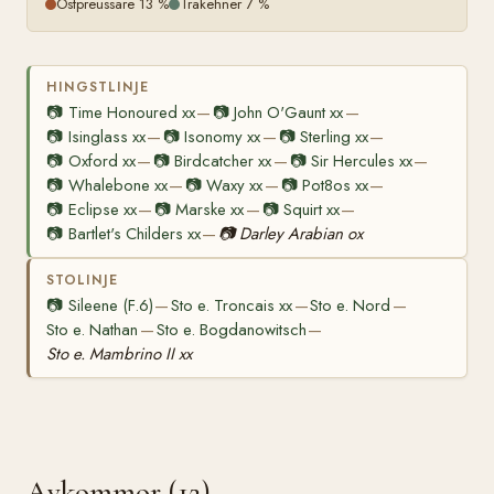
Ostpreussare 13 %
Trakehner 7 %
HINGSTLINJE
📷
Time Honoured xx
📷
John O'Gaunt xx
—
—
📷
Isinglass xx
📷
Isonomy xx
📷
Sterling xx
—
—
—
📷
Oxford xx
📷
Birdcatcher xx
📷
Sir Hercules xx
—
—
—
📷
Whalebone xx
📷
Waxy xx
📷
Pot8os xx
—
—
—
📷
Eclipse xx
📷
Marske xx
📷
Squirt xx
—
—
—
📷
Bartlet's Childers xx
📷
Darley Arabian ox
—
STOLINJE
📷
Sileene (F.6)
Sto e. Troncais xx
Sto e. Nord
—
—
—
Sto e. Nathan
Sto e. Bogdanowitsch
—
—
Sto e. Mambrino II xx
Avkommor (12)