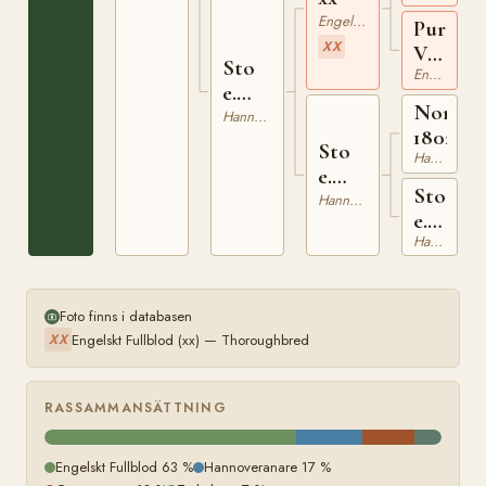
Engelskt Fullblod
Pure
XX
Verite
Sto
Engelskt Fullblod
xx
e.
Nord
Troncais
Hannoveranare
1802107
xx
Sto
Hannoveranare
e.
Sto
Nord
Hannoveranare
e.
Hannoveranare
Nathan
Foto finns i databasen
Engelskt Fullblod (xx) — Thoroughbred
XX
RASSAMMANSÄTTNING
Engelskt Fullblod 63 %
Hannoveranare 17 %