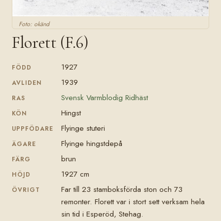
Foto: okänd
Florett (F.6)
1927
FÖDD
1939
AVLIDEN
Svensk Varmblodig Ridhäst
RAS
Hingst
KÖN
Flyinge stuteri
UPPFÖDARE
Flyinge hingstdepå
ÄGARE
brun
FÄRG
1927 cm
HÖJD
Far till 23 stamboksförda ston och 73
ÖVRIGT
remonter. Florett var i stort sett verksam hela
sin tid i Esperöd, Stehag.