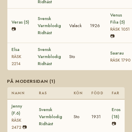
Ridhäst
Venus
Svensk
Veras (5)
Filia (5)
Varmblodig
Valack
1926
📷
RÄSK 1051
Ridhäst
📷
Elsa
Svensk
Saarau
Varmblodig
Sto
RÄSK
RÄSK 1790
Ridhäst
2214
PÅ MODERSIDAN (1)
NAMN
RAS
KÖN
FÖDD
FAR
Jenny
Svensk
Eros
(F.6)
Varmblodig
Sto
1931
(18)
RÄSK
Ridhäst
📷
📷
2472