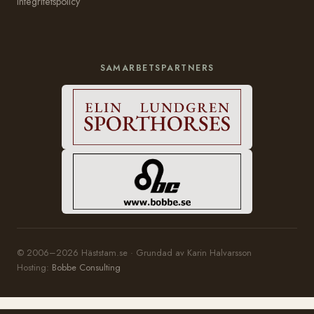
Integritetspolicy
SAMARBETSPARTNERS
© 2006–2026 Häststam.se · Grundad av Karin Halvarsson
Hosting:
Bobbe Consulting