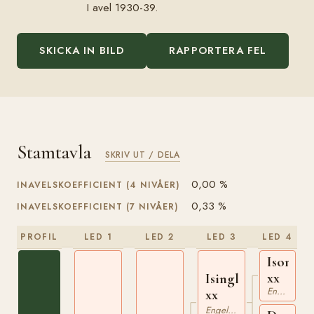
I avel 1930-39.
SKICKA IN BILD
RAPPORTERA FEL
Stamtavla
SKRIV UT / DELA
0,00 %
INAVELSKOEFFICIENT (4 NIVÅER)
0,33 %
INAVELSKOEFFICIENT (7 NIVÅER)
PROFIL
LED 1
LED 2
LED 3
LED 4
Isonom
xx
Isinglass
Engelskt Fullblod
xx
Engelskt Fullblod