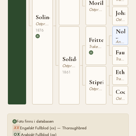
Morilles
Ostpreussare
Johann
Solinde
Ostpreussare
Ostpreussare
1876
Nobelm
x
Fritter
Angloarabiskt Fullblod
Trakehner
Faucett
Solide
Trakehner
Ostpreussare
Ethon
1861
Trakehner
Stipringa
Ostpreussare
Coquet
Ostpreussare
Foto finns i databasen
Engelskt Fullblod (xx) — Thoroughbred
XX
Arabiskt Fullblod (ox)
OX