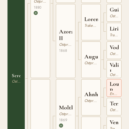
Ostpreussare
1880
Guisqu
Ostpreussare
Lorenzo
Trakehner
Liriope
Azora
Trakehner
II
Ostpreussare
Vodan
1868
Ostpreussare
Auguste
Ostpreussare
Valide
I
Ostpreussare
Serenade
Ostpreussare
Louis
Philipp
Ahnherr
Engelskt Fullblod
xx
Ostpreussare
Terra
Moltke
Ostpreussare
Ostpreussare
1869
Venerat
Trakehner