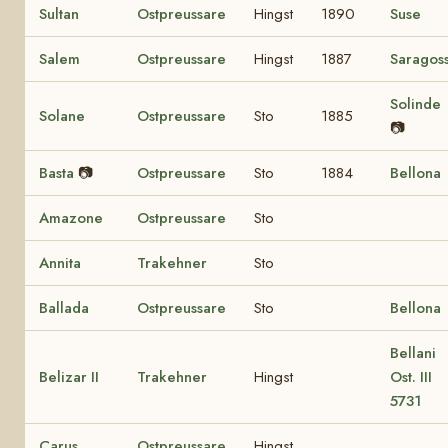
Sultan
Ostpreussare
Hingst
1890
Suse
Salem
Ostpreussare
Hingst
1887
Saragos
Solinde
Solane
Ostpreussare
Sto
1885
📷
Basta
📷
Ostpreussare
Sto
1884
Bellona
Amazone
Ostpreussare
Sto
Annita
Trakehner
Sto
Ballada
Ostpreussare
Sto
Bellona
Bellani
Belizar II
Trakehner
Hingst
Ost. III
5731
Carus
Ostpreussare
Hingst