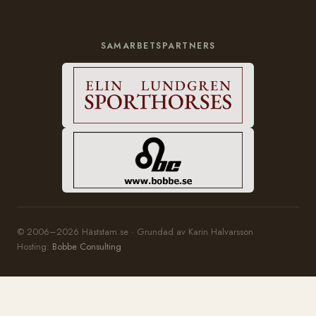
SAMARBETSPARTNERS
© 2006–2026 Häststam.se · Grundad av Karin Halvarsson
Hosting:
Bobbe Consulting