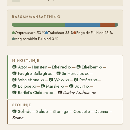
RASSAMMANSÄTTNING
Ostpreussare 50 %
Trakehner 33 %
Engelskt Fullblod 13 %
Angloarabiskt Fullblod 3 %
HINGSTLINJE
📷
Azor
Hanstein
Ethelred xx
📷
Ethelbert xx
—
—
—
—
📷
Faugh-a-Ballagh xx
📷
Sir Hercules xx
—
—
📷
Whalebone xx
📷
Waxy xx
📷
Pot8os xx
—
—
—
📷
Eclipse xx
📷
Marske xx
📷
Squirt xx
—
—
—
📷
Bartlet's Childers xx
📷
Darley Arabian ox
—
STOLINJE
📷
Solinde
Solide
Stipringa
Coquette
Duenna
—
—
—
—
—
Selma