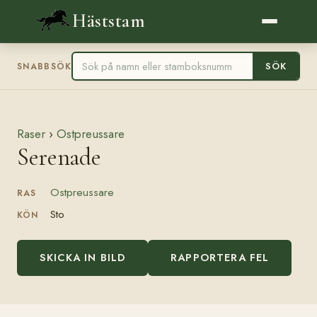
Häststam
SÖK
SNABBSÖK
Raser
›
Ostpreussare
Serenade
Ostpreussare
RAS
Sto
KÖN
SKICKA IN BILD
RAPPORTERA FEL