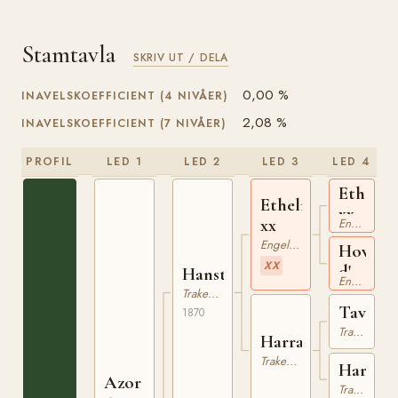
Stamtavla
SKRIV UT / DELA
0,00 %
INAVELSKOEFFICIENT (4 NIVÅER)
2,08 %
INAVELSKOEFFICIENT (7 NIVÅER)
PROFIL
LED 1
LED 2
LED 3
LED 4
Ethelbe
Ethelred
xx
xx
Engelskt Fullblod
Engelskt Fullblod
How
XX
d'ye
Hanstein
Engelskt Fullblod
do
Trakehner
Tavora
xx
1870
Trakehner
Harrah
Trakehner
Harriet
Azor
Trakehner