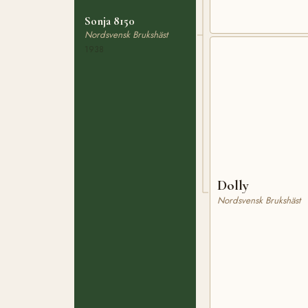
Sonja 8150
Nordsvensk Brukshäst
1938
Dolly
Nordsvensk Brukshäst