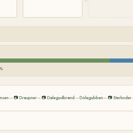
 %
msen
📷
Draupner
📷
Dalegudbrand
Dölegubben
📷
Sterkoder
—
—
—
—