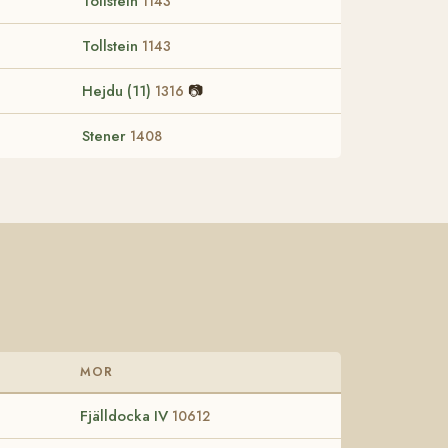
Tollstein
1143
Tollstein
1143
Hejdu (11)
📷
1316
Stener
1408
D
MOR
Fjälldocka IV
10612