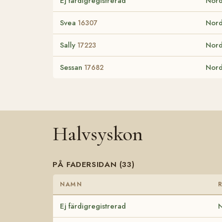
Ej färdigregistrerad
Nord
Svea
Nord
16307
Sally
Nord
17223
Sessan
Nord
17682
Halvsyskon
PÅ FADERSIDAN (33)
NAMN
Ej färdigregistrerad
N