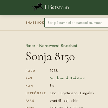
Häststam
SNABBSÖK
Raser
›
Nordsvensk Brukshäst
Sonja 8150
1938
FÖDD
Nordsvensk Brukshäst
RAS
Sto
KÖN
Otto F Bryntesson, Dingelvik
UPPFÖDARE
svart (E- aa), vthfrf
FÄRG
150-186-31,5-7,9 cm