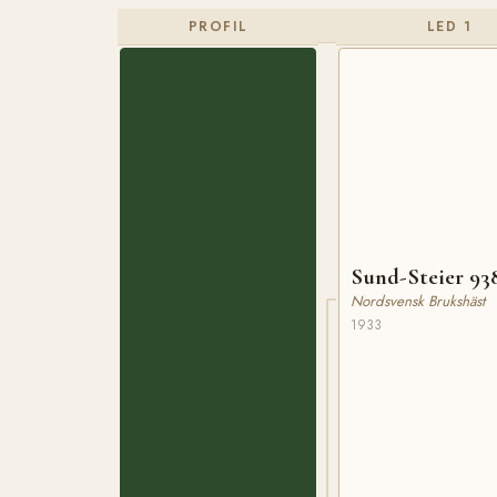
PROFIL
LED 1
Sund-Steier 93
Nordsvensk Brukshäst
1933