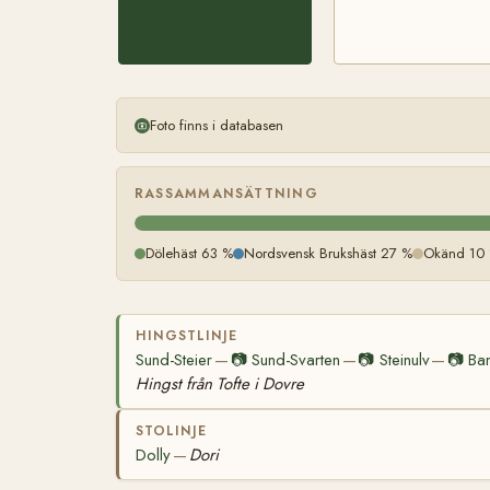
Foto finns i databasen
RASSAMMANSÄTTNING
Dölehäst 63 %
Nordsvensk Brukshäst 27 %
Okänd 10
HINGSTLINJE
Sund-Steier
📷
Sund-Svarten
📷
Steinulv
📷
Ba
—
—
—
Hingst från Tofte i Dovre
STOLINJE
Dolly
Dori
—