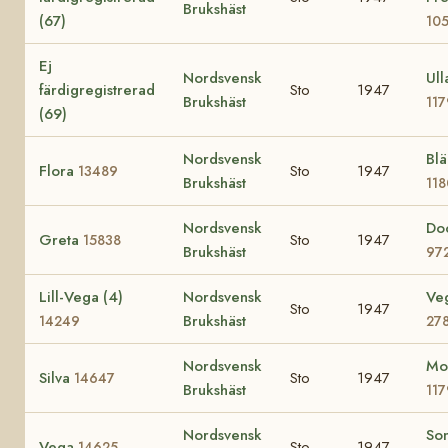
Brukshäst
(67)
10
Ej
Nordsvensk
Ull
färdigregistrerad
Sto
1947
Brukshäst
11
(69)
Nordsvensk
Bl
Flora
Sto
1947
13489
Brukshäst
11
Nordsvensk
Do
Greta
Sto
1947
15838
Brukshäst
97
Lill-Vega (4)
Nordsvensk
Ve
Sto
1947
Brukshäst
14249
27
Nordsvensk
Mo
Silva
Sto
1947
14647
Brukshäst
11
Nordsvensk
So
Vega
Sto
1947
14625