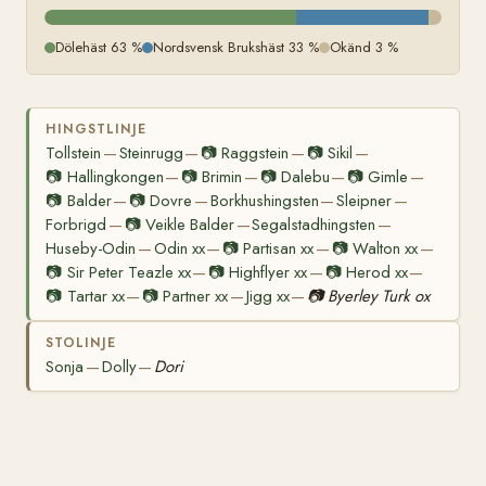
Dölehäst 63 %
Nordsvensk Brukshäst 33 %
Okänd 3 %
HINGSTLINJE
Tollstein
Steinrugg
📷
Raggstein
📷
Sikil
—
—
—
—
📷
Hallingkongen
📷
Brimin
📷
Dalebu
📷
Gimle
—
—
—
—
📷
Balder
📷
Dovre
Borkhushingsten
Sleipner
—
—
—
—
Forbrigd
📷
Veikle Balder
Segalstadhingsten
—
—
—
Huseby-Odin
Odin xx
📷
Partisan xx
📷
Walton xx
—
—
—
—
📷
Sir Peter Teazle xx
📷
Highflyer xx
📷
Herod xx
—
—
—
📷
Tartar xx
📷
Partner xx
Jigg xx
📷
Byerley Turk ox
—
—
—
STOLINJE
Sonja
Dolly
Dori
—
—