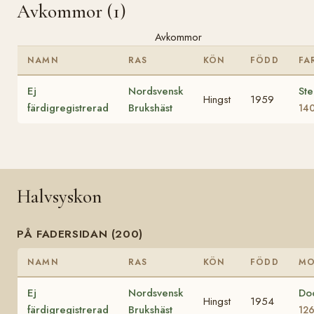
Avkommor (1)
Avkommor
NAMN
RAS
KÖN
FÖDD
FA
Ej
Nordsvensk
Ste
Hingst
1959
färdigregistrerad
Brukshäst
14
Halvsyskon
PÅ FADERSIDAN (200)
NAMN
RAS
KÖN
FÖDD
M
Ej
Nordsvensk
Do
Hingst
1954
färdigregistrerad
Brukshäst
12