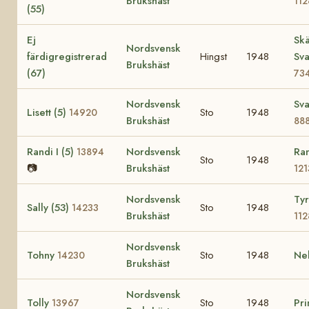
Brukshäst
11
(55)
Ej
Skä
Nordsvensk
färdigregistrerad
Hingst
1948
Sva
Brukshäst
(67)
73
Nordsvensk
Sva
Lisett (5)
Sto
1948
14920
Brukshäst
88
Randi I (5)
Nordsvensk
Ran
13894
Sto
1948
📷
Brukshäst
121
Nordsvensk
Tyr
Sally (53)
Sto
1948
14233
Brukshäst
11
Nordsvensk
Tohny
Sto
1948
Ne
14230
Brukshäst
Nordsvensk
Tolly
Sto
1948
Pr
13967