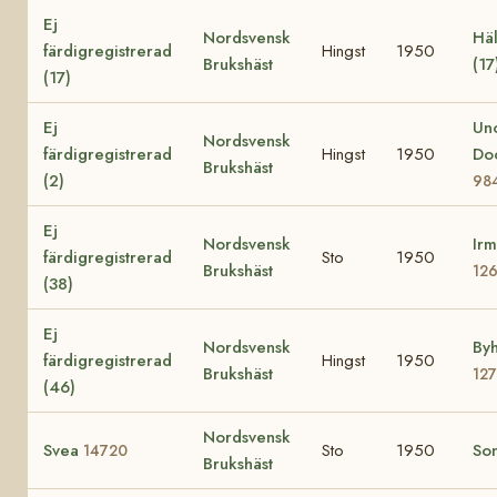
Ej
Nordsvensk
Häl
färdigregistrerad
Hingst
1950
Brukshäst
(17
(17)
Ej
Un
Nordsvensk
färdigregistrerad
Hingst
1950
Do
Brukshäst
(2)
98
Ej
Nordsvensk
Irm
färdigregistrerad
Sto
1950
Brukshäst
12
(38)
Ej
Nordsvensk
Byh
färdigregistrerad
Hingst
1950
Brukshäst
12
(46)
Nordsvensk
Svea
Sto
1950
So
14720
Brukshäst