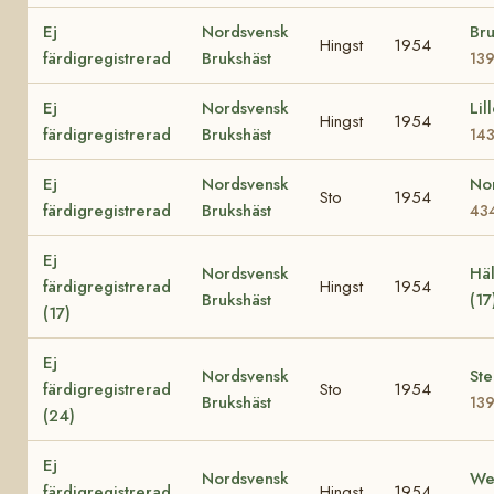
Ej
Nordsvensk
Bru
Hingst
1954
färdigregistrerad
Brukshäst
13
Ej
Nordsvensk
Lil
Hingst
1954
färdigregistrerad
Brukshäst
14
Ej
Nordsvensk
No
Sto
1954
färdigregistrerad
Brukshäst
43
Ej
Nordsvensk
Häl
färdigregistrerad
Hingst
1954
Brukshäst
(17
(17)
Ej
Nordsvensk
Ste
färdigregistrerad
Sto
1954
Brukshäst
13
(24)
Ej
Nordsvensk
We
färdigregistrerad
Hingst
1954