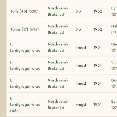
Nordsvensk
Byh
Tolly (46)
Sto
1952
15287
Brukshäst
12
Nordsvensk
Häl
Tonny (17)
Sto
1952
16324
Brukshäst
(17
Ej
Nordsvensk
Un
Hingst
1951
färdigregistrerad
Brukshäst
13
Ej
Nordsvensk
St
Hingst
1951
färdigregistrerad
Brukshäst
10
Ej
Nordsvensk
Do
Hingst
1951
färdigregistrerad
Brukshäst
13
Ej
Nordsvensk
Byh
färdigregistrerad
Hingst
1951
Brukshäst
12
(46)