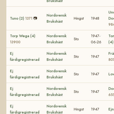
Brukshäst
Un
Nordsvensk
Tuno (2)
📷
Hingst
1948
Do
1371
Brukshäst
98
Torp Wega (4)
Nordsvensk
1947-
To
Sto
Brukshäst
06-26
(4
13900
Ej
Nordsvensk
Fr
Sto
1947
färdigregistrerad
Brukshäst
80
Ej
Nordsvensk
Sto
1947
Lo
färdigregistrerad
Brukshäst
Ej
Nordsvensk
Do
Sto
1947
färdigregistrerad
Brukshäst
65
Ej
Nordsvensk
Hingst
1947
Ej
färdigregistrerad
Brukshäst