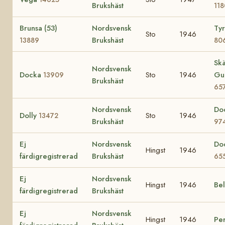
Brukshäst
11
Brunsa (53)
Nordsvensk
Tyr
Sto
1946
Brukshäst
13889
80
Skä
Nordsvensk
Docka
Sto
1946
Gu
13909
Brukshäst
65
Nordsvensk
Do
Dolly
Sto
1946
13472
Brukshäst
97
Ej
Nordsvensk
Do
Hingst
1946
färdigregistrerad
Brukshäst
65
Ej
Nordsvensk
Hingst
1946
Be
färdigregistrerad
Brukshäst
Ej
Nordsvensk
Hingst
1946
Pe