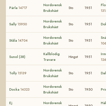
Nordsvensk
Flo
Pärla
Sto
1951
14717
Brukshäst
131
Nordsvensk
Sally
Sto
1951
Dol
15950
Brukshäst
Nordsvensk
Snä
Ståla
Sto
1951
14704
Brukshäst
10
Kallblodig
Irm
Sunol (38)
Hingst
1951
Travare
12
Nordsvensk
Tolly
Sto
1951
Da
15139
Brukshäst
Nordsvensk
Docka
Sto
1950
Pr
14323
Brukshäst
Ej
Nordsvensk
Häl
Hingst
1950