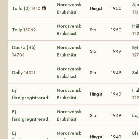
Nordsvensk
Aja
Tolle (2)
📷
Hingst
1950
1410
Brukshäst
11
Nordsvensk
Häl
Tolly
Sto
1950
15062
Brukshäst
12
Docka (46)
Nordsvensk
Byh
Sto
1949
Brukshäst
14703
12
Nordsvensk
Dolly
Sto
1949
Sal
14321
Brukshäst
Ej
Nordsvensk
Häl
Hingst
1949
färdigregistrerad
Brukshäst
12
Ej
Nordsvensk
Sto
1949
Lo
färdigregistrerad
Brukshäst
Ej
Nordsvensk
Bla
Hingst
1949