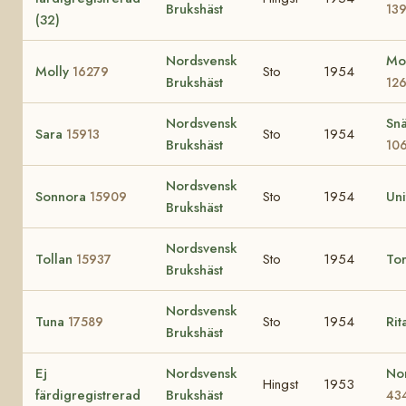
Brukshäst
13
(32)
Nordsvensk
Mo
Molly
Sto
1954
16279
Brukshäst
12
Nordsvensk
Snä
Sara
Sto
1954
15913
Brukshäst
10
Nordsvensk
Sonnora
Sto
1954
Un
15909
Brukshäst
Nordsvensk
Tollan
Sto
1954
To
15937
Brukshäst
Nordsvensk
Tuna
Sto
1954
Rit
17589
Brukshäst
Ej
Nordsvensk
No
Hingst
1953
färdigregistrerad
Brukshäst
43