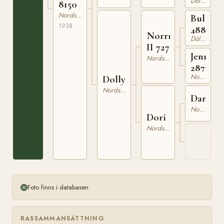
Dölehäst
6830
8150
Nordsvensk Brukshäst
Bulung
1938
488
Norrman
Dölehäst
II 727
Jenny
Nordsvensk Brukshäst
2873
Nordsvensk Brukshäst
Dolly
Nordsvensk Brukshäst
Darius
Nordsvensk Brukshäst
Dori
Nordsvensk Brukshäst
Foto finns i databasen
RASSAMMANSÄTTNING