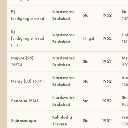
Ej
Nordsvensk
St
Sto
1952
färdigregistrerad
Brukshäst
10
Ej
Nordsvensk
Uni
färdigregistrerad
Hingst
1952
Brukshäst
113
(11)
Majvor (25)
Nordsvensk
Maj
Sto
1952
Brukshäst
15574
90
Nordsvensk
Irm
Nansy (38)
Sto
1952
16741
Brukshäst
12
Nordsvensk
Sic
Senorita
Sto
1952
15141
Brukshäst
98
Kallblodig
Fre
Stjärnsnoppa
Sto
1952
Travare
13