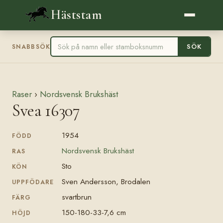
Häststam
SÖK
SNABBSÖK
Raser
›
Nordsvensk Brukshäst
Svea 16307
1954
FÖDD
Nordsvensk Brukshäst
RAS
Sto
KÖN
Sven Andersson, Brodalen
UPPFÖDARE
svartbrun
FÄRG
150-180-33-7,6 cm
HÖJD