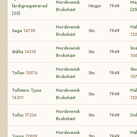
Nordsvensk
Ma
färdigregistrerad
Hingst
1949
Brukshäst
(2
(25)
Nordsvensk
Häl
Saga
Sto
1949
14728
Brukshäst
12
Nordsvensk
Snä
Stålta
Sto
1949
14318
Brukshäst
10
Nordsvensk
St
Tollan
Sto
1949
15576
Brukshäst
10
Tollstein-Tjusa
Nordsvensk
Häl
Sto
1949
Brukshäst
14301
12
Nordsvensk
Tollsy
Sto
1949
Do
17234
Brukshäst
Nordsvensk
Häl
Topsy
Sto
1949
13989