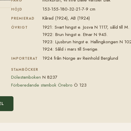
FÄRG
153-155-180-32-21-7-9 cm
HÖJD
Kårad (1924), AB (1924)
PREMIERAD
1921: Svart hingst e. Josva N 1117, såld till M
ÖVRIGT
1922: Brun hingst e. Etnar N 945.
1923: Ljusbrun hingst e. Hallingkongen N 10
1924: Såld i mars till Sverige.
1924 från Norge av Reinhold Berglund
IMPORTERAT
STAMBÖCKER
Dölestamboken
N 8237
Förberedande stambok Örebro
Ö 123
EL