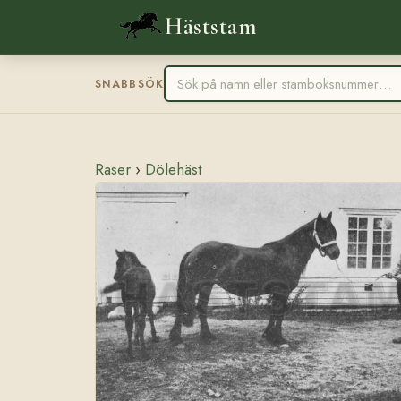
Häststam
SNABBSÖK
Raser
›
Dölehäst