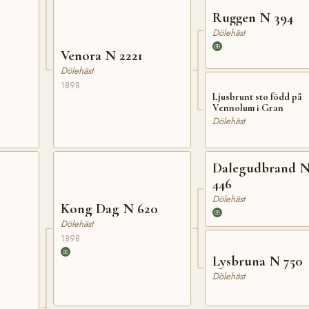
Ruggen N 394
Dölehäst
Venora N 2221
Dölehäst
1898
Ljusbrunt sto född på
Vennolum i Gran
Dölehäst
Dalegudbrand 
446
Dölehäst
Kong Dag N 620
Dölehäst
1898
Lysbruna N 750
Dölehäst