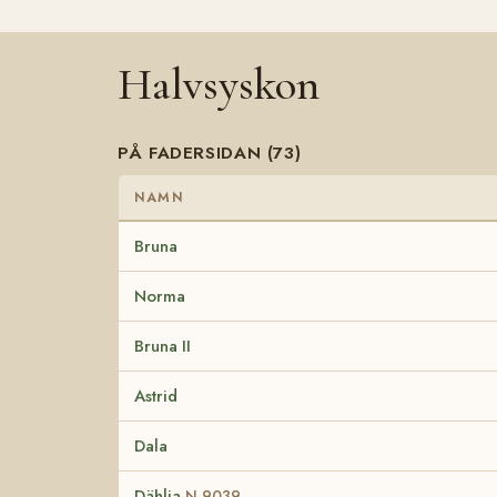
Halvsyskon
PÅ FADERSIDAN (73)
NAMN
Bruna
Norma
Bruna II
Astrid
Dala
Dählia
N 9039