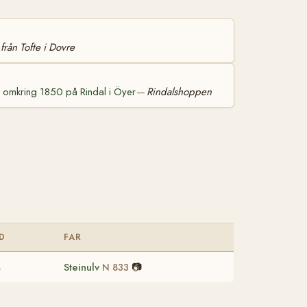
från Tofte i Dovre
 omkring 1850 på Rindal i Öyer
Rindalshoppen
—
D
FAR
4
Steinulv
📷
N 833