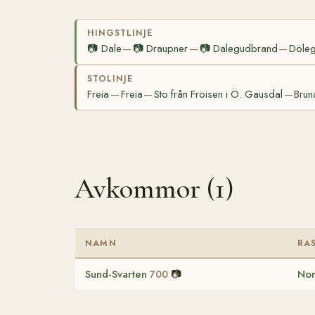
HINGSTLINJE
📷
Dale
📷
Draupner
📷
Dalegudbrand
Döle
—
—
—
STOLINJE
Freia
Freia
Sto från Fröisen i Ö. Gausdal
Brun
—
—
—
Avkommor (1)
NAMN
RA
Sund-Svarten
📷
Nor
700