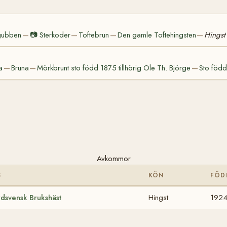
gubben
📷
Sterkoder
Toftebrun
Den gamle Toftehingsten
Hingst 
—
—
—
—
a
Bruna
Mörkbrunt sto född 1875 tillhörig Ole Th. Björge
Sto född
—
—
—
Avkommor
S
KÖN
FÖD
dsvensk Brukshäst
Hingst
192