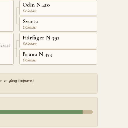
Odin N 410
Dölehäst
Svarta
Dölehäst
Hårfager N 392
Dölehäst
ausdal
Bruna N 453
Dölehäst
en gång (linjeavel)