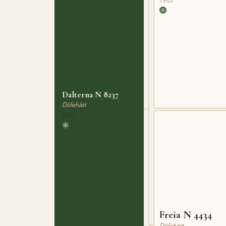
1905
Dalterna N 8237
Dölehäst
1917
Freia N 4434
Dölehäst