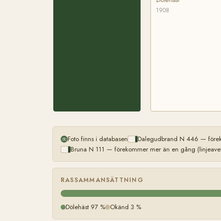
1908
Foto finns i databasen
Dalegudbrand N 446 — förek
Bruna N 111 — förekommer mer än en gång (linjeavel
RASSAMMANSÄTTNING
Dölehäst 97 %
Okänd 3 %