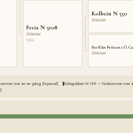
Kolbein N 550
Dölehäst
Freia N 3108
Dölehäst
1903
Sto från Fröisen i Ö. G
Dölehäst
ommer mer än en gång (linjeavel)
Dölegubben N 169 — förekommer mer än 
)