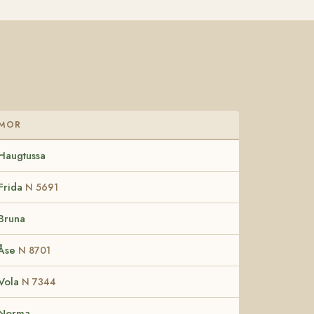
MOR
Haugtussa
Frida
N 5691
Bruna
Åse
N 8701
Vola
N 7344
Norma