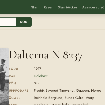
Start
Raser
Stamböcker
Avancerad sö
SÖK
Dalterna N 8237
1917
FÖDD
Dölehäst
RAS
Sto
KÖN
Fredrik Syverud Tingvang, Gaupen, Norge
UPPFÖDARE
Reinhold Berglund, Sunds Gård, Åtorp
ÄGARE
mörkbrun, vit inre balle vänster bak