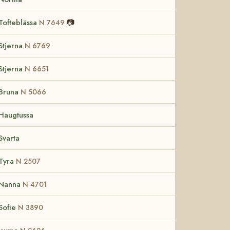
Tofteblässa
📷
N 7649
Stjerna
N 6769
Stjerna
N 6651
Bruna
N 5066
Haugtussa
Svarta
Tyra
N 2507
Nanna
N 4701
Sofie
N 3890