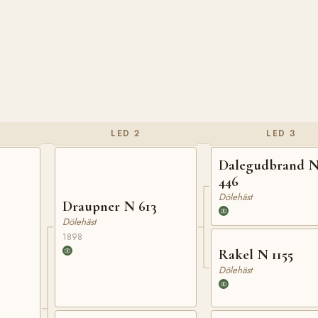
LED 2
LED 3
Dalegudbrand 
446
Dölehäst
Draupner N 613
Dölehäst
1898
Rakel N 1155
Dölehäst