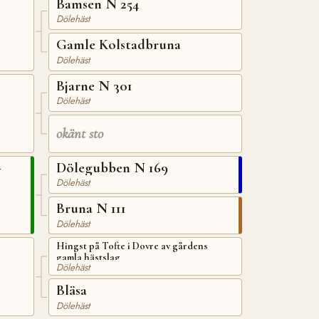
Bamsen N 254
Dölehäst
Gamle Kolstadbruna
Dölehäst
Bjarne N 301
Dölehäst
okänt sto
Dölegubben N 169
N
Dölehäst
Bruna N 111
Dölehäst
Hingst på Tofte i Dovre av gårdens
gamla hästslag
Dölehäst
Bläsa
Dölehäst