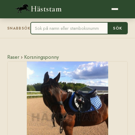
Häststam
SÖK
SNABBSÖK
Raser
›
Korsningsponny