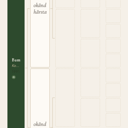
okänd
härstamning
Bambi
Korsningsponny
1991
okänd