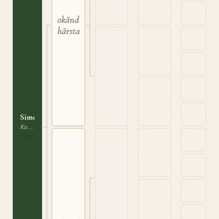
okänd
härstamning
Simona
Korsningsponny
1995