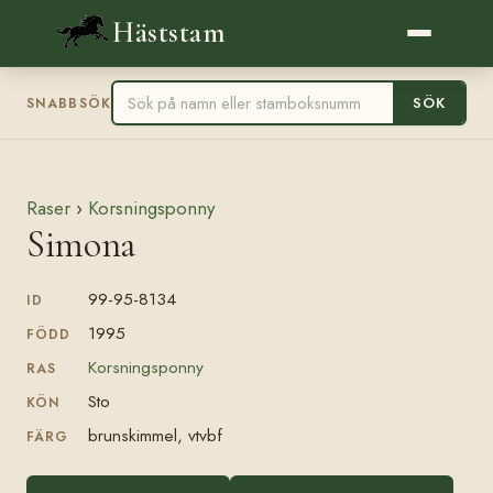
Häststam
SÖK
SNABBSÖK
Raser
›
Korsningsponny
Simona
99-95-8134
ID
1995
FÖDD
Korsningsponny
RAS
Sto
KÖN
brunskimmel, vtvbf
FÄRG