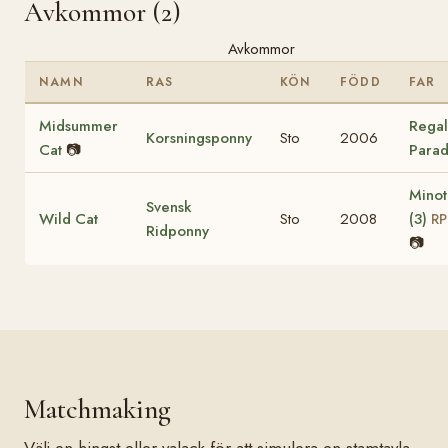
Avkommor (2)
Avkommor
NAMN
RAS
KÖN
FÖDD
FAR
Midsummer
Regal
Korsningsponny
Sto
2006
Cat
📷
Parad
Minot
Svensk
Wild Cat
Sto
2008
(3)
RP
Ridponny
📷
Matchmaking