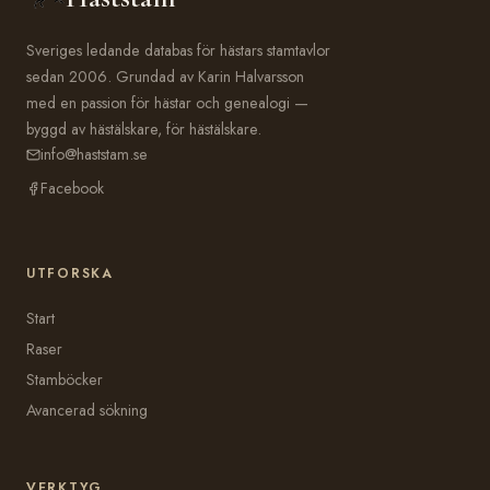
Sveriges ledande databas för hästars stamtavlor
sedan 2006. Grundad av Karin Halvarsson
med en passion för hästar och genealogi —
byggd av hästälskare, för hästälskare.
info@haststam.se
Facebook
UTFORSKA
Start
Raser
Stamböcker
Avancerad sökning
VERKTYG