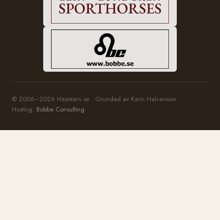
© 2006–2026 Häststam.se · Grundad av Karin Halvarsson
Hosting:
Bobbe Consulting