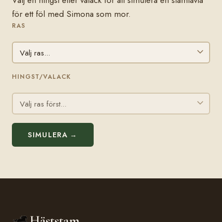
Välj en hingst eller valack för att simulera en stamtavla
för ett föl med Simona som mor.
RAS
HINGST/VALACK
SIMULERA →
Häststam