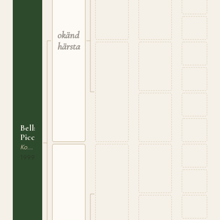
okänd
härstamning
Bella
Piccolina
Korsningsponny
1999