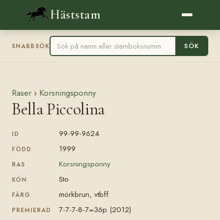
Häststam
SÖK
SNABBSÖK
Raser
›
Korsningsponny
Bella Piccolina
99-99-9624
ID
1999
FÖDD
Korsningsponny
RAS
Sto
KÖN
mörkbrun, vtbff
FÄRG
7-7-7-8-7=36p (2012)
PREMIERAD