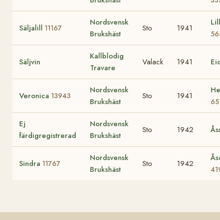
Brukshäst
33
Nordsvensk
Lil
Säljalill
Sto
1941
11167
Brukshäst
56
Kallblodig
Säljvin
Valack
1941
Ei
Travare
Nordsvensk
He
Veronica
Sto
1941
13943
Brukshäst
65
Ej
Nordsvensk
Sto
1942
Ås
färdigregistrerad
Brukshäst
Nordsvensk
Ås
Sindra
Sto
1942
11767
Brukshäst
41