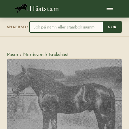
Häststam
SÖK
SNABBSÖK
Raser
›
Nordsvensk Brukshäst