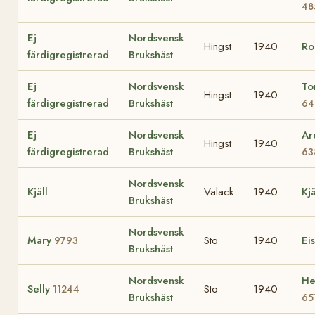
48
Ej
Nordsvensk
Hingst
1940
Ro
färdigregistrerad
Brukshäst
Ej
Nordsvensk
To
Hingst
1940
färdigregistrerad
Brukshäst
64
Ej
Nordsvensk
Ar
Hingst
1940
färdigregistrerad
Brukshäst
63
Nordsvensk
Kjäll
Valack
1940
Kjä
Brukshäst
Nordsvensk
Mary
Sto
1940
Ei
9793
Brukshäst
Nordsvensk
He
Selly
Sto
1940
11244
Brukshäst
65