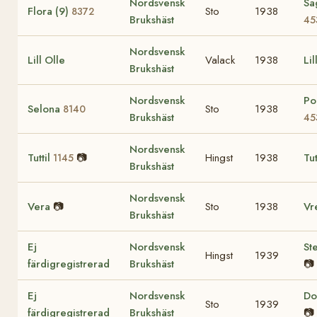
Nordsvensk
Sa
Flora (9)
Sto
1938
8372
Brukshäst
45
Nordsvensk
Lill Olle
Valack
1938
Lil
Brukshäst
Nordsvensk
Po
Selona
Sto
1938
8140
Brukshäst
45
Nordsvensk
Tuttil
📷
Hingst
1938
Tu
1145
Brukshäst
Nordsvensk
Vera
📷
Sto
1938
Vr
Brukshäst
Ej
Nordsvensk
Ste
Hingst
1939
färdigregistrerad
Brukshäst
📷
Ej
Nordsvensk
Do
Sto
1939
färdigregistrerad
Brukshäst
📷