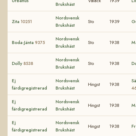
Urbanus
Valack
1939
Li
Brukshäst
Nordsvensk
Zita
Sto
1939
Gu
10251
Brukshäst
Nordsvensk
Boda-Jänta
Sto
1938
M
9375
Brukshäst
Nordsvensk
Dolly
Sto
1938
D
8538
Brukshäst
Ej
Nordsvensk
Sä
Hingst
1938
färdigregistrerad
Brukshäst
4
Ej
Nordsvensk
Hingst
1938
M
färdigregistrerad
Brukshäst
Ej
Nordsvensk
Hingst
1938
F
färdigregistrerad
Brukshäst