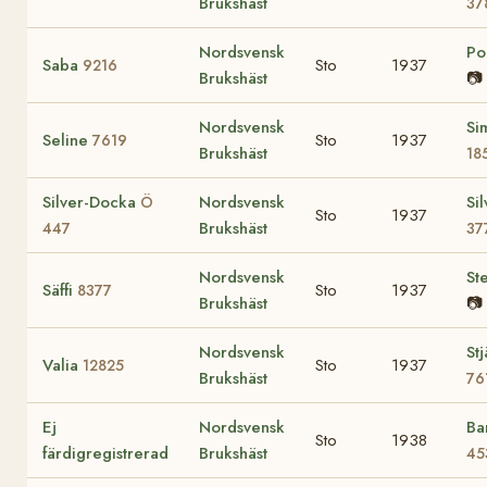
Brukshäst
37
Nordsvensk
Po
Saba
Sto
1937
9216
Brukshäst
📷
Nordsvensk
Si
Seline
Sto
1937
7619
Brukshäst
18
Silver-Docka
Nordsvensk
Sil
Ö
Sto
1937
Brukshäst
447
37
Nordsvensk
Ste
Säffi
Sto
1937
8377
Brukshäst
📷
Nordsvensk
St
Valia
Sto
1937
12825
Brukshäst
76
Ej
Nordsvensk
Ba
Sto
1938
färdigregistrerad
Brukshäst
45