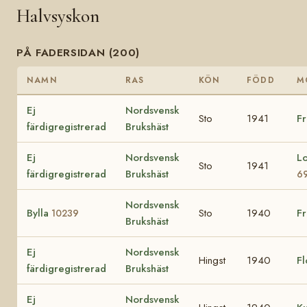
Halvsyskon
PÅ FADERSIDAN (200)
NAMN
RAS
KÖN
FÖDD
M
Ej
Nordsvensk
Sto
1941
F
färdigregistrerad
Brukshäst
Ej
Nordsvensk
Lo
Sto
1941
färdigregistrerad
Brukshäst
6
Nordsvensk
Bylla
Sto
1940
F
10239
Brukshäst
Ej
Nordsvensk
Hingst
1940
F
färdigregistrerad
Brukshäst
Ej
Nordsvensk