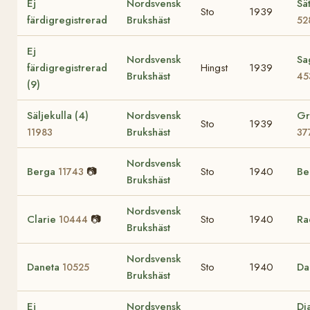
Ej
Nordsvensk
Sä
Sto
1939
färdigregistrerad
Brukshäst
52
Ej
Nordsvensk
Sa
färdigregistrerad
Hingst
1939
Brukshäst
45
(9)
Säljekulla (4)
Nordsvensk
Gr
Sto
1939
Brukshäst
11983
37
Nordsvensk
Berga
📷
Sto
1940
Be
11743
Brukshäst
Nordsvensk
Clarie
📷
Sto
1940
Ra
10444
Brukshäst
Nordsvensk
Daneta
Sto
1940
Da
10525
Brukshäst
Ej
Nordsvensk
Di