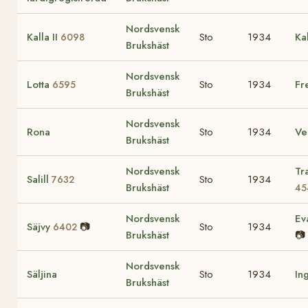
Nordsvensk
Kalla II
Sto
1934
Ka
6098
Brukshäst
Nordsvensk
Lotta
Sto
1934
Fr
6595
Brukshäst
Nordsvensk
Rona
Sto
1934
Ve
Brukshäst
Nordsvensk
Tr
Salill
Sto
1934
7632
Brukshäst
45
Nordsvensk
Ev
Säjvy
📷
Sto
1934
6402
Brukshäst
📷
Nordsvensk
Säljina
Sto
1934
In
Brukshäst