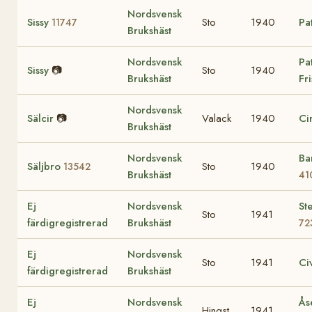
Nordsvensk
Sissy
Sto
1940
Pa
11747
Brukshäst
Nordsvensk
Pa
Sissy
📷
Sto
1940
Brukshäst
Fr
Nordsvensk
Sälcir
📷
Valack
1940
Ci
Brukshäst
Nordsvensk
Ba
Säljbro
Sto
1940
13542
Brukshäst
41
Ej
Nordsvensk
St
Sto
1941
färdigregistrerad
Brukshäst
72
Ej
Nordsvensk
Sto
1941
Ci
färdigregistrerad
Brukshäst
Ej
Nordsvensk
Ås
Hingst
1941