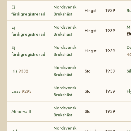
Ej
Nordsvensk
Hingst
1939
R
färdigregistrerad
Brukshäst
Ej
Nordsvensk
M
Hingst
1939
färdigregistrerad
Brukshäst
📷
Ej
Nordsvensk
Do
Hingst
1939
färdigregistrerad
Brukshäst
4
Nordsvensk
Iris
Sto
1939
Si
9332
Brukshäst
Nordsvensk
Lissy
Sto
1939
Fl
9293
Brukshäst
Nordsvensk
Minerva II
Sto
1939
Brukshäst
Nordsvensk