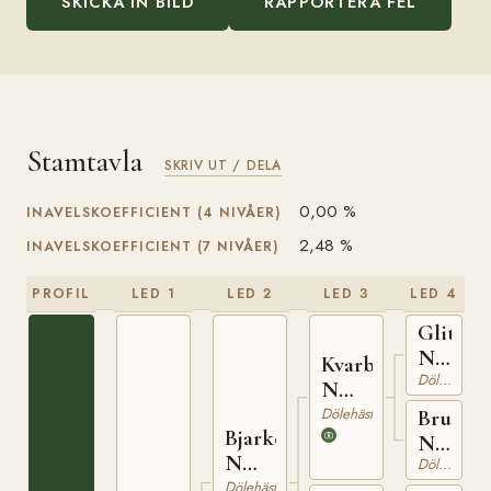
SKICKA IN BILD
RAPPORTERA FEL
Stamtavla
SKRIV UT / DELA
0,00 %
INAVELSKOEFFICIENT (4 NIVÅER)
2,48 %
INAVELSKOEFFICIENT (7 NIVÅER)
PROFIL
LED 1
LED 2
LED 3
LED 4
Glitre
N
Kvarbern
Dölehäst
390
N
582
Dölehäst
Bruna
Bjarke
N
N
Dölehäst
548
689
Dölehäst