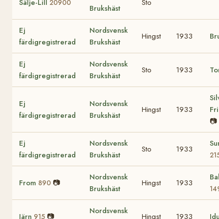
Sälje-Lill
Sto
20900
Brukshäst
Ej
Nordsvensk
Hingst
1933
Br
färdigregistrerad
Brukshäst
Ej
Nordsvensk
Sto
1933
To
färdigregistrerad
Brukshäst
Sil
Ej
Nordsvensk
Hingst
1933
Fr
färdigregistrerad
Brukshäst
📷
Ej
Nordsvensk
Su
Sto
1933
färdigregistrerad
Brukshäst
21
Nordsvensk
Ba
From
📷
Hingst
1933
890
Brukshäst
14
Nordsvensk
Järn
📷
Hingst
1933
Id
915