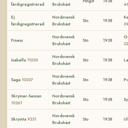
Hingst
1938
färdigregistrerad
Brukshäst
4
Ej
Nordsvensk
Ke
Sto
1938
färdigregistrerad
Brukshäst
3
Nordsvensk
G
Finess
Sto
1938
Brukshäst
3
Nordsvensk
Isabella
Sto
1938
L
11030
Brukshäst
Nordsvensk
Saga
Sto
1938
Po
10207
Brukshäst
Skrymer-Sessan
Nordsvensk
Sto
1938
Sy
Brukshäst
10261
Nordsvensk
Skrymta
Sto
1938
U
9331
Brukshäst