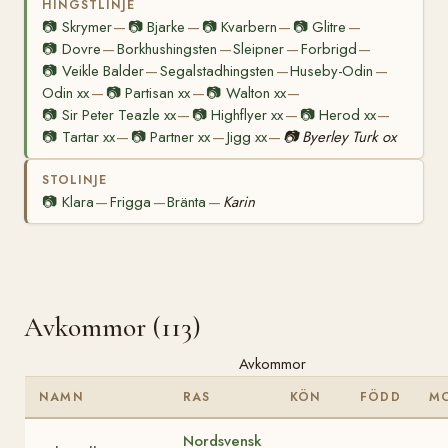
HINGSTLINJE
📷
Skrymer
📷
Bjarke
📷
Kvarbern
📷
Glitre
—
—
—
—
📷
Dovre
Borkhushingsten
Sleipner
Forbrigd
—
—
—
—
📷
Veikle Balder
Segalstadhingsten
Huseby-Odin
—
—
—
Odin xx
📷
Partisan xx
📷
Walton xx
—
—
—
📷
Sir Peter Teazle xx
📷
Highflyer xx
📷
Herod xx
—
—
—
📷
Tartar xx
📷
Partner xx
Jigg xx
📷
Byerley Turk ox
—
—
—
STOLINJE
📷
Klara
Frigga
Bränta
Karin
—
—
—
Avkommor (113)
Avkommor
NAMN
RAS
KÖN
FÖDD
M
Nordsvensk