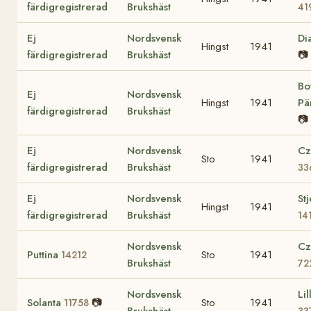
färdigregistrerad
Brukshäst
41
Ej
Nordsvensk
Di
Hingst
1941
färdigregistrerad
Brukshäst
📷
Bo
Ej
Nordsvensk
Hingst
1941
Pä
färdigregistrerad
Brukshäst
📷
Ej
Nordsvensk
Cz
Sto
1941
färdigregistrerad
Brukshäst
33
Ej
Nordsvensk
St
Hingst
1941
färdigregistrerad
Brukshäst
14
Nordsvensk
Cz
Puttina
Sto
1941
14212
Brukshäst
72
Nordsvensk
Lil
Solanta
📷
Sto
1941
11758