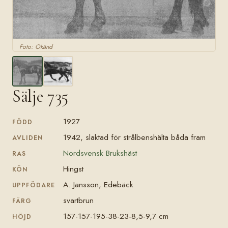
Foto: Okänd
Sälje 735
1927
FÖDD
1942, slaktad för strålbenshälta båda fram
AVLIDEN
Nordsvensk Brukshäst
RAS
Hingst
KÖN
A. Jansson, Edebäck
UPPFÖDARE
svartbrun
FÄRG
157-157-195-38-23-8,5-9,7 cm
HÖJD