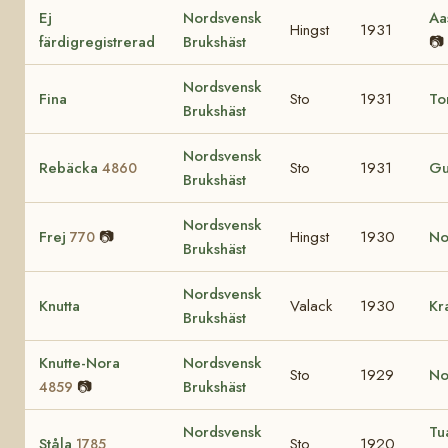
Ej
Nordsvensk
Aa
Hingst
1931
färdigregistrerad
Brukshäst
📷
Nordsvensk
Fina
Sto
1931
To
Brukshäst
Nordsvensk
Rebäcka
Sto
1931
Gu
4860
Brukshäst
Nordsvensk
Frej
📷
Hingst
1930
No
770
Brukshäst
Nordsvensk
Knutta
Valack
1930
Kr
Brukshäst
Knutte-Nora
Nordsvensk
Sto
1929
No
📷
Brukshäst
4859
Nordsvensk
Tu
Ståla
Sto
1920
1785