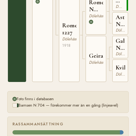
N
Romer
704
Dölehäst
N
1028
Dölehäst
Asta
N
Romera
4013
Dölehäst
1227
Dölehäst
Galdes
1918
N
597
Dölehäst
Geira
Dölehäst
Kvikka
Dölehäst
Foto finns i databasen
Bamsen N 704 — förekommer mer än en gång (linjeavel)
RASSAMMANSÄTTNING