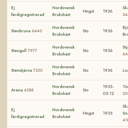
Ej
Nordsvensk
Sk
Hingst
1936
färdigregistrerad
Brukshäst
34
Nordsvensk
Bj
Stenbruna
Sto
1936
6440
Brukshäst
Br
Nordsvensk
St
Stengull
Sto
1936
7977
Brukshäst
64
Nordsvensk
Stenstjärna
Sto
1936
Li
7230
Brukshäst
Nordsvensk
1935-
Tö
Arena
Sto
6388
Brukshäst
05-12
20
Sk
Ej
Nordsvensk
Hingst
1935
Sn
färdigregistrerad
Brukshäst
41