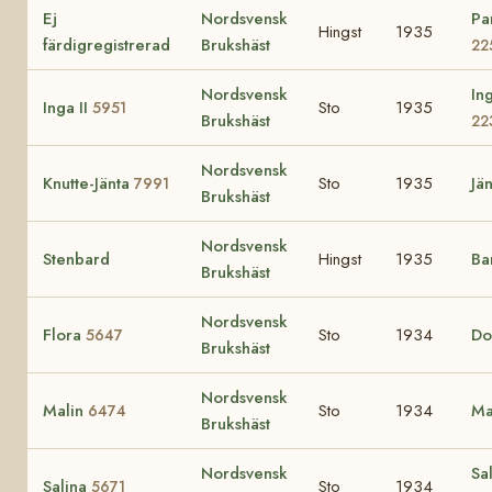
Ej
Nordsvensk
Pa
Hingst
1935
färdigregistrerad
Brukshäst
22
Nordsvensk
Ing
Inga II
Sto
1935
5951
Brukshäst
22
Nordsvensk
Knutte-Jänta
Sto
1935
Jä
7991
Brukshäst
Nordsvensk
Stenbard
Hingst
1935
Ba
Brukshäst
Nordsvensk
Flora
Sto
1934
Do
5647
Brukshäst
Nordsvensk
Malin
Sto
1934
Ma
6474
Brukshäst
Nordsvensk
Sa
Salina
Sto
1934
5671