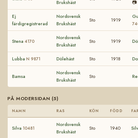
Brukshäst
📷
Ej
Nordsvensk
G
Sto
1919
färdigregistrerad
Brukshäst
74
Nordsvensk
Stena
Sto
1919
Dö
4170
Brukshäst
Lubba
Dölehäst
Sto
1918
Do
N 9871
Nordsvensk
Bamsa
Sto
Re
Brukshäst
PÅ MODERSIDAN (5)
NAMN
RAS
KÖN
FÖDD
FA
Nordsvensk
Silva
Sto
1940
Sil
10481
Brukshäst