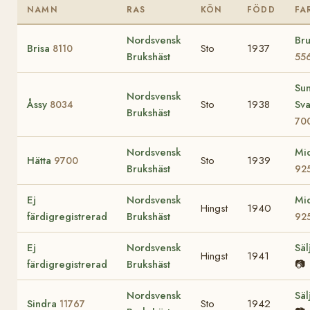
NAMN
RAS
KÖN
FÖDD
FA
Nordsvensk
Br
Brisa
Sto
1937
8110
Brukshäst
55
Su
Nordsvensk
Åssy
Sto
1938
Sva
8034
Brukshäst
70
Nordsvensk
Mi
Hätta
Sto
1939
9700
Brukshäst
92
Ej
Nordsvensk
Mi
Hingst
1940
färdigregistrerad
Brukshäst
92
Ej
Nordsvensk
Sä
Hingst
1941
färdigregistrerad
Brukshäst
📷
Nordsvensk
Sä
Sindra
Sto
1942
11767