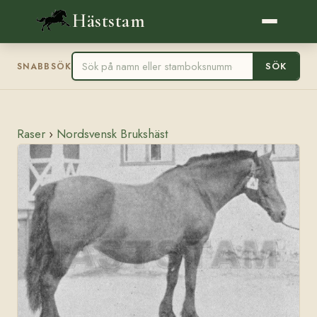
Häststam
SÖK
SNABBSÖK
Raser
›
Nordsvensk Brukshäst