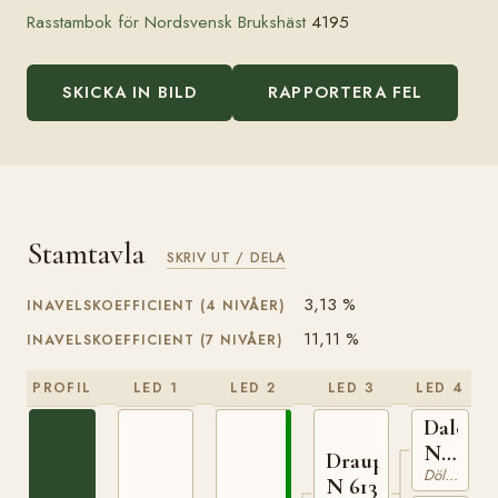
Rasstambok för Nordsvensk Brukshäst
4195
SKICKA IN BILD
RAPPORTERA FEL
Stamtavla
SKRIV UT / DELA
3,13 %
INAVELSKOEFFICIENT (4 NIVÅER)
11,11 %
INAVELSKOEFFICIENT (7 NIVÅER)
PROFIL
LED 1
LED 2
LED 3
LED 4
Dalegu
N
Draupner
446
Dölehäst
N 613