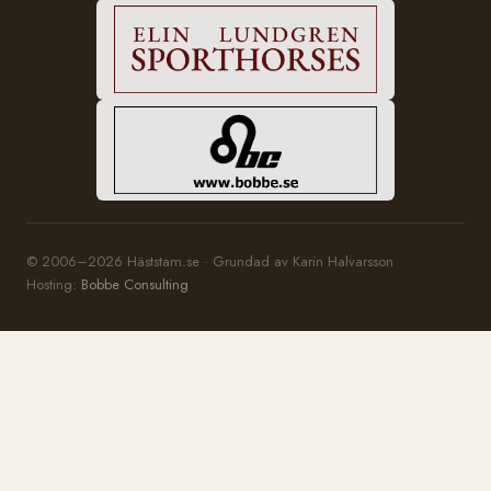
© 2006–2026 Häststam.se · Grundad av Karin Halvarsson
Hosting:
Bobbe Consulting