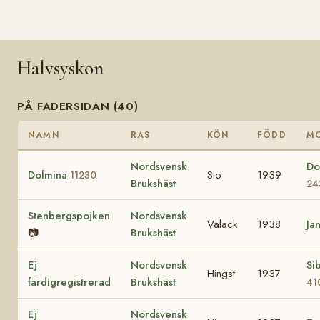
Halvsyskon
PÅ FADERSIDAN (40)
NAMN
RAS
KÖN
FÖDD
M
Nordsvensk
Do
Dolmina
Sto
1939
11230
Brukshäst
24
Stenbergspojken
Nordsvensk
Valack
1938
Jä
📷
Brukshäst
Ej
Nordsvensk
Si
Hingst
1937
färdigregistrerad
Brukshäst
41
Ej
Nordsvensk