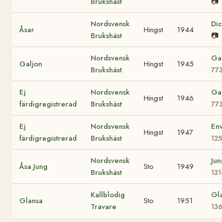
Brukshäst
📷
Nordsvensk
Di
Åsar
Hingst
1944
Brukshäst
📷
Nordsvensk
Gal
Galjon
Hingst
1945
Brukshäst
77
Ej
Nordsvensk
Gal
Hingst
1946
färdigregistrerad
Brukshäst
77
Ej
Nordsvensk
En
Hingst
1947
färdigregistrerad
Brukshäst
12
Nordsvensk
Jun
Åsa Jung
Sto
1949
Brukshäst
131
Kallblodig
Gl
Glansa
Sto
1951
Travare
136