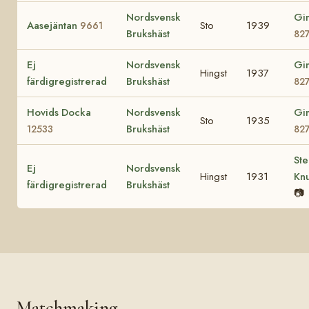
Nordsvensk
Gi
Aasejäntan
Sto
1939
9661
Brukshäst
82
Ej
Nordsvensk
Gi
Hingst
1937
färdigregistrerad
Brukshäst
82
Hovids Docka
Nordsvensk
Gi
Sto
1935
Brukshäst
12533
82
St
Ej
Nordsvensk
Hingst
1931
Kn
färdigregistrerad
Brukshäst
📷
Matchmaking