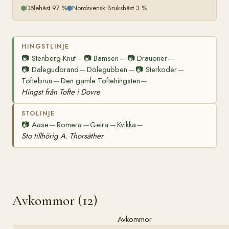
Dölehäst 97 %
Nordsvensk Brukshäst 3 %
HINGSTLINJE
📷
Stenberg-Knut
📷
Bamsen
📷
Draupner
—
—
—
📷
Dalegudbrand
Dölegubben
📷
Sterkoder
—
—
—
Toftebrun
Den gamle Toftehingsten
—
—
Hingst från Tofte i Dovre
STOLINJE
📷
Aase
Romera
Geira
Kvikka
—
—
—
—
Sto tillhörig A. Thorsäther
Avkommor (12)
Avkommor