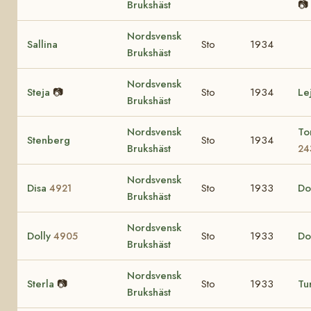
Brukshäst
📷
Nordsvensk
Sallina
Sto
1934
Brukshäst
Nordsvensk
Steja
📷
Sto
1934
Le
Brukshäst
Nordsvensk
To
Stenberg
Sto
1934
Brukshäst
24
Nordsvensk
Disa
Sto
1933
Do
4921
Brukshäst
Nordsvensk
Dolly
Sto
1933
Do
4905
Brukshäst
Nordsvensk
Sterla
📷
Sto
1933
Tu
Brukshäst