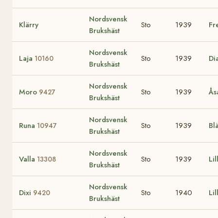
Nordsvensk
Klärry
Sto
1939
Fr
Brukshäst
Nordsvensk
Laja
Sto
1939
Di
10160
Brukshäst
Nordsvensk
Moro
Sto
1939
Ås
9427
Brukshäst
Nordsvensk
Runa
Sto
1939
Bl
10947
Brukshäst
Nordsvensk
Valla
Sto
1939
Lil
13308
Brukshäst
Nordsvensk
Dixi
Sto
1940
Li
9420
Brukshäst