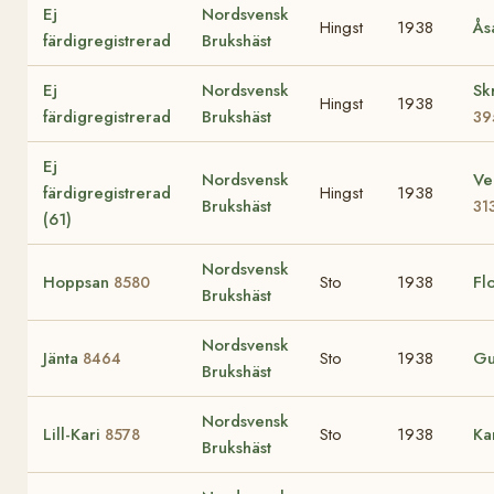
Ej
Nordsvensk
Hingst
1938
Ås
färdigregistrerad
Brukshäst
Ej
Nordsvensk
Sk
Hingst
1938
färdigregistrerad
Brukshäst
39
Ej
Nordsvensk
Ve
färdigregistrerad
Hingst
1938
Brukshäst
31
(61)
Nordsvensk
Hoppsan
Sto
1938
Fl
8580
Brukshäst
Nordsvensk
Jänta
Sto
1938
Gu
8464
Brukshäst
Nordsvensk
Lill-Kari
Sto
1938
Ka
8578
Brukshäst