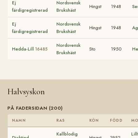
Ej
Nordsvensk
Hingst
1948
Se
färdigregistrerad
Brukshäst
Ej
Nordsvensk
Hingst
1948
A
färdigregistrerad
Brukshäst
Nordsvensk
Hedda-Lill
Sto
1950
H
16485
Brukshäst
Halvsyskon
PÅ FADERSIDAN (200)
NAMN
RAS
KÖN
FÖDD
M
Kallblodig
Lil
Dicktind
Hingst
1952