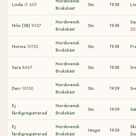
Nordsvensk
Linda
Sto
1938
Li
Ö 607
Brukshäst
Nordsvensk
Sa
Nilsi (38)
Sto
1938
9327
Brukshäst
23
Nordsvensk
Norma
Sto
1938
Fr
10152
Brukshäst
Nordsvensk
Sara
Sto
1938
Sv
8467
Brukshäst
Nordsvensk
Deri
Sto
1939
Sv
10150
Brukshäst
Ej
Nordsvensk
Sto
1939
Sä
färdigregistrerad
Brukshäst
Ej
Nordsvensk
Sk
Hingst
1939
färdigregistrerad
Brukshäst
Do