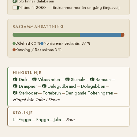
Foto finns i databasen
Nilsine N 2080 — förekommer mer än en gång (linjeavel)
RASSAMMANSÄTTNING
Dölehäst 60 %
Nordsvensk Brukshäst 37 %
Korsning / Ras saknas 3 %
HINGSTLINJE
📷
Dick
📷
Vikasvarten
📷
Steinulv
📷
Bamsen
—
—
—
—
📷
Draupner
📷
Dalegudbrand
Dölegubben
—
—
—
📷
Sterkoder
Toftebrun
Den gamle Toftehingsten
—
—
—
Hingst från Tofte i Dovre
STOLINJE
Lill-Frigga
Frigga
Julia
Sara
—
—
—