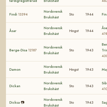
färdigregistrerad
Brukshäst
48
Nordsvensk
Findi
Sto
1944
Fin
13394
Brukshäst
Nordsvensk
Ås
Åsar
Hingst
1944
Brukshäst
41
Be
Nordsvensk
Berge-Disa
Sto
1943
Tri
12187
Brukshäst
43
Nordsvensk
Damon
Hingst
1943
Ma
Brukshäst
Nordsvensk
Sib
Dickan
Sto
1943
Brukshäst
41
Nordsvensk
Dicksa
📷
Sto
1943
Sa
Brukshäst