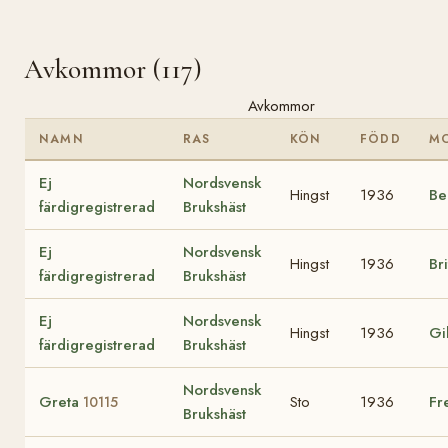
Avkommor (117)
Avkommor
NAMN
RAS
KÖN
FÖDD
M
Ej
Nordsvensk
Hingst
1936
Be
färdigregistrerad
Brukshäst
Ej
Nordsvensk
Hingst
1936
Br
färdigregistrerad
Brukshäst
Ej
Nordsvensk
Hingst
1936
Gi
färdigregistrerad
Brukshäst
Nordsvensk
Greta
Sto
1936
Fr
10115
Brukshäst