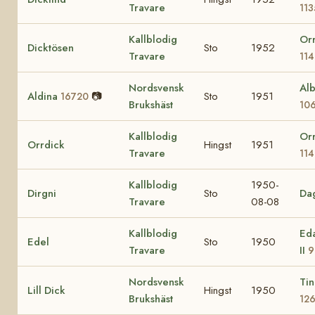
Travare
113
Kallblodig
Or
Dicktösen
Sto
1952
Travare
11
Nordsvensk
Alb
Aldina
📷
Sto
1951
16720
Brukshäst
10
Kallblodig
Or
Orrdick
Hingst
1951
Travare
11
Kallblodig
1950-
Dirgni
Sto
Dag
Travare
08-08
Kallblodig
Ed
Edel
Sto
1950
Travare
II
9
Nordsvensk
Tin
Lill Dick
Hingst
1950
Brukshäst
12