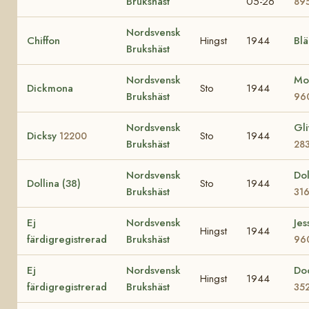
Brukshäst
05-26
89
Nordsvensk
Chiffon
Hingst
1944
Bl
Brukshäst
Nordsvensk
Mo
Dickmona
Sto
1944
Brukshäst
96
Nordsvensk
Gli
Dicksy
Sto
1944
12200
Brukshäst
28
Nordsvensk
Dol
Dollina (38)
Sto
1944
Brukshäst
31
Ej
Nordsvensk
Jes
Hingst
1944
färdigregistrerad
Brukshäst
96
Ej
Nordsvensk
Do
Hingst
1944
färdigregistrerad
Brukshäst
35