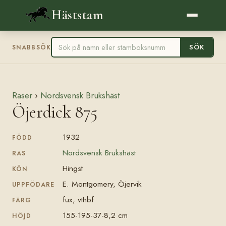
Häststam
SÖK
SNABBSÖK
Raser
›
Nordsvensk Brukshäst
Öjerdick 875
1932
FÖDD
Nordsvensk Brukshäst
RAS
Hingst
KÖN
E. Montgomery, Öjervik
UPPFÖDARE
fux, vthbf
FÄRG
155-195-37-8,2 cm
HÖJD