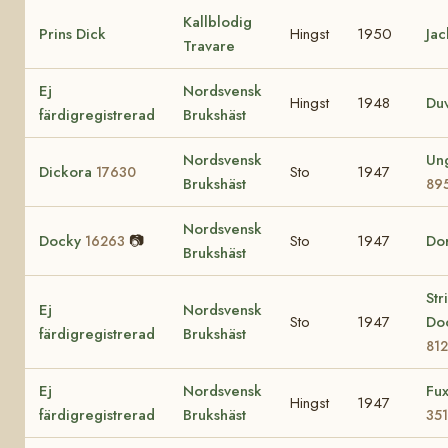
Kallblodig
Prins Dick
Hingst
1950
Jac
Travare
Ej
Nordsvensk
Hingst
1948
Du
färdigregistrerad
Brukshäst
Nordsvensk
Un
Dickora
Sto
1947
17630
Brukshäst
89
Nordsvensk
Docky
📷
Sto
1947
Do
16263
Brukshäst
Str
Ej
Nordsvensk
Sto
1947
Do
färdigregistrerad
Brukshäst
81
Ej
Nordsvensk
Fux
Hingst
1947
färdigregistrerad
Brukshäst
35