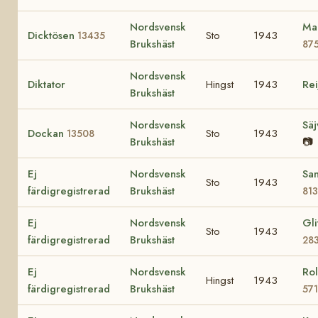
Nordsvensk
Ma
Dicktösen
Sto
1943
13435
Brukshäst
87
Nordsvensk
Diktator
Hingst
1943
Rei
Brukshäst
Nordsvensk
Sä
Dockan
Sto
1943
13508
Brukshäst
📷
Ej
Nordsvensk
San
Sto
1943
färdigregistrerad
Brukshäst
81
Ej
Nordsvensk
Gli
Sto
1943
färdigregistrerad
Brukshäst
28
Ej
Nordsvensk
Rol
Hingst
1943
färdigregistrerad
Brukshäst
57