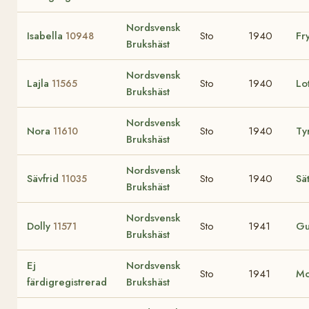
Nordsvensk
Isabella
Sto
1940
Fr
10948
Brukshäst
Nordsvensk
Lajla
Sto
1940
Lo
11565
Brukshäst
Nordsvensk
Nora
Sto
1940
Ty
11610
Brukshäst
Nordsvensk
Sävfrid
Sto
1940
Sä
11035
Brukshäst
Nordsvensk
Dolly
Sto
1941
Gu
11571
Brukshäst
Ej
Nordsvensk
Sto
1941
Mo
färdigregistrerad
Brukshäst