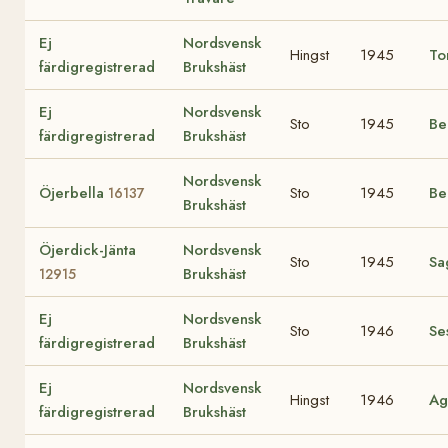
Ej
Nordsvensk
Hingst
1945
To
färdigregistrerad
Brukshäst
Ej
Nordsvensk
Sto
1945
Be
färdigregistrerad
Brukshäst
Nordsvensk
Öjerbella
Sto
1945
Be
16137
Brukshäst
Öjerdick-Jänta
Nordsvensk
Sto
1945
Sa
Brukshäst
12915
Ej
Nordsvensk
Sto
1946
Se
färdigregistrerad
Brukshäst
Ej
Nordsvensk
Hingst
1946
A
färdigregistrerad
Brukshäst