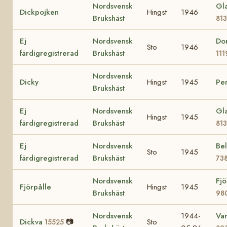
Nordsvensk
Gl
Dickpojken
Hingst
1946
Brukshäst
81
Ej
Nordsvensk
Do
Sto
1946
färdigregistrerad
Brukshäst
111
Nordsvensk
Dicky
Hingst
1945
Per
Brukshäst
Ej
Nordsvensk
Gl
Hingst
1945
färdigregistrerad
Brukshäst
81
Ej
Nordsvensk
Bel
Sto
1945
färdigregistrerad
Brukshäst
73
Nordsvensk
Fjö
Fjörpålle
Hingst
1945
Brukshäst
98
Nordsvensk
1944-
Va
Dickva
📷
Sto
15525