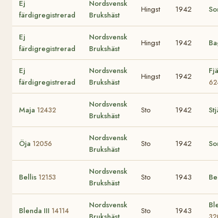
Ej
Nordsvensk
Hingst
1942
So
färdigregistrerad
Brukshäst
Ej
Nordsvensk
Hingst
1942
Ba
färdigregistrerad
Brukshäst
Ej
Nordsvensk
Fj
Hingst
1942
färdigregistrerad
Brukshäst
62
Nordsvensk
Maja
Sto
1942
St
12432
Brukshäst
Nordsvensk
Öja
Sto
1942
So
12056
Brukshäst
Nordsvensk
Bellis
Sto
1943
Be
12153
Brukshäst
Nordsvensk
Bl
Blenda III
Sto
1943
14114
Brukshäst
32