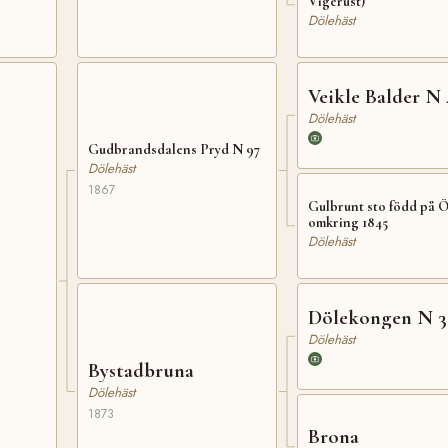
Vigerust)
Dölehäst
Veikle Balder N 
Dölehäst
Gudbrandsdalens Pryd N 97
Dölehäst
1867
Gulbrunt sto född på Ö
omkring 1845
Dölehäst
Dölekongen N 3
Dölehäst
Bystadbruna
Dölehäst
1873
Brona