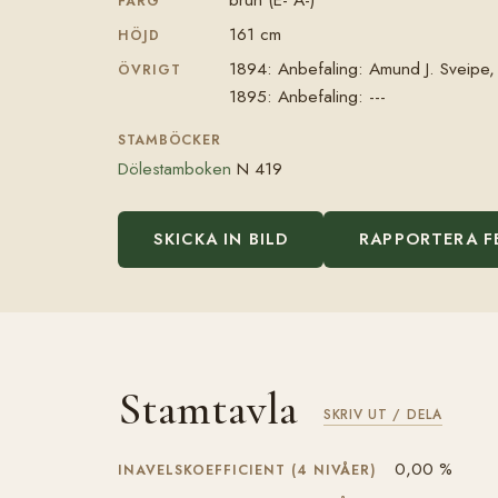
FÄRG
161 cm
HÖJD
1894: Anbefaling: Amund J. Sveipe, 
ÖVRIGT
1895: Anbefaling: ---
STAMBÖCKER
Dölestamboken
N 419
SKICKA IN BILD
RAPPORTERA F
Stamtavla
SKRIV UT / DELA
0,00 %
INAVELSKOEFFICIENT (4 NIVÅER)