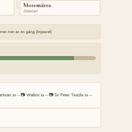
Mosemärra
Dölehäst
mer mer än en gång (linjeavel)
artisan xx
📷
Walton xx
📷
Sir Peter Teazle xx
—
—
—