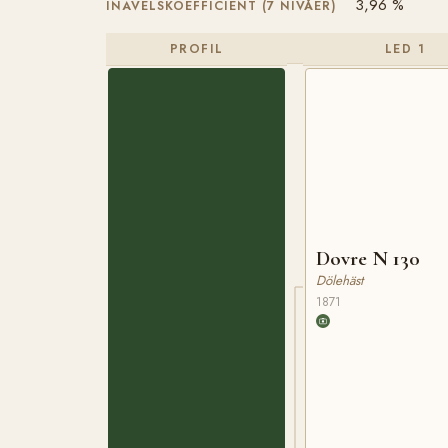
3,96 %
INAVELSKOEFFICIENT (7 NIVÅER)
PROFIL
LED 1
Dovre N 130
Dölehäst
1871