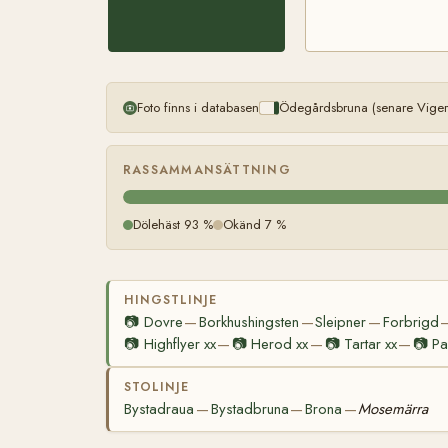
Foto finns i databasen
Ödegårdsbruna (senare Viger
RASSAMMANSÄTTNING
Dölehäst 93 %
Okänd 7 %
HINGSTLINJE
📷
Dovre
Borkhushingsten
Sleipner
Forbrigd
—
—
—
📷
Highflyer xx
📷
Herod xx
📷
Tartar xx
📷
Pa
—
—
—
STOLINJE
Bystadraua
Bystadbruna
Brona
Mosemärra
—
—
—