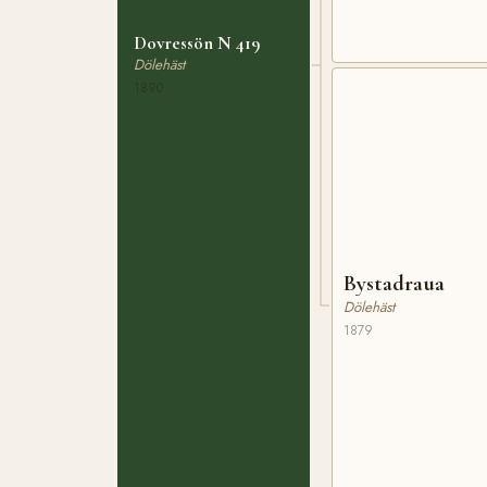
Dovressön N 419
Dölehäst
1890
Bystadraua
Dölehäst
1879