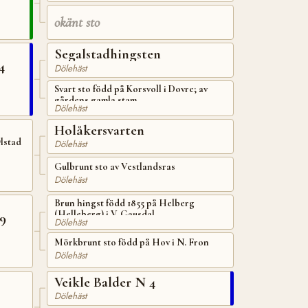
okänt sto
Segalstadhingsten
4
Dölehäst
Svart sto född på Korsvoll i Dovre; av
gårdens gamla stam
Dölehäst
Holåkersvarten
lstad
Dölehäst
Gulbrunt sto av Vestlandsras
Dölehäst
Brun hingst född 1855 på Helberg
(Helleberg) i V. Gausdal
9
Dölehäst
Mörkbrunt sto född på Hov i N. Fron
Dölehäst
Veikle Balder N 4
Dölehäst