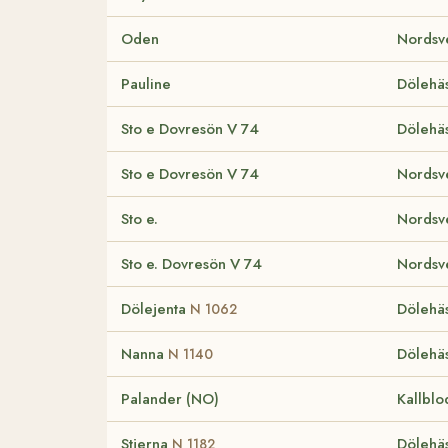
Oden
Nordsv
Pauline
Dölehäs
Sto e Dovresön V 74
Dölehäs
Sto e Dovresön V 74
Nordsv
Sto e.
Nordsv
Sto e. Dovresön V 74
Nordsv
Dölejenta
Dölehäs
N 1062
Nanna
Dölehäs
N 1140
Palander (NO)
Kallblo
Stjerna
Dölehäs
N 1182