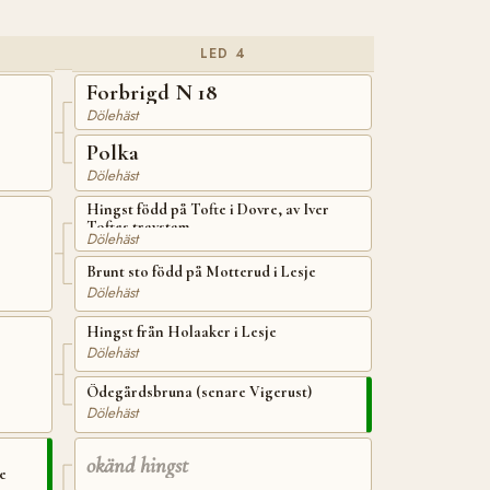
LED 4
Forbrigd N 18
Dölehäst
Polka
Dölehäst
Hingst född på Tofte i Dovre, av Iver
Toftes travstam
Dölehäst
Brunt sto född på Motterud i Lesje
Dölehäst
Hingst från Holaaker i Lesje
Dölehäst
Ödegårdsbruna (senare Vigerust)
Dölehäst
okänd hingst
e