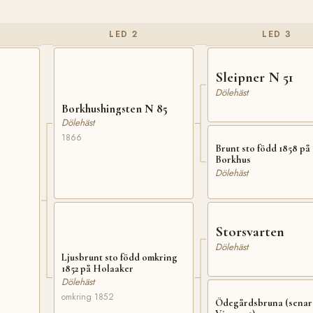
LED 2
LED 3
Sleipner N 51
Dölehäst
Borkhushingsten N 85
Dölehäst
1866
Brunt sto född 1858 på
Borkhus
Dölehäst
Storsvarten
Dölehäst
Ljusbrunt sto född omkring
1852 på Holaaker
Dölehäst
omkring 1852
Ödegårdsbruna (senar