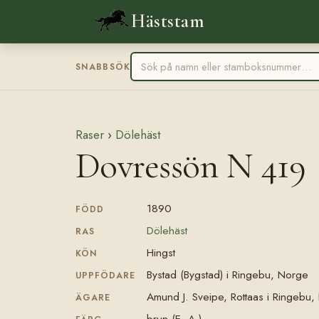
Häststam
SNABBSÖK
Raser
›
Dölehäst
Dovressön N 419
1890
FÖDD
Dölehäst
RAS
Hingst
KÖN
Bystad (Bygstad) i Ringebu, Norge
UPPFÖDARE
Amund J. Sveipe, Rottaas i Ringebu
ÄGARE
brun (E- A-)