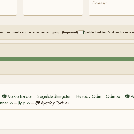
Dölehäst
ust) — förekommer mer än en gång (linjeavel)
Veikle Balder N 4 — förekom
📷
Veikle Balder
Segalstadhingsten
Huseby-Odin
Odin xx
📷
P
—
—
—
—
—
rtner xx
Jigg xx
📷
Byerley Turk ox
—
—