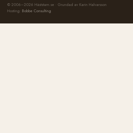
© 2006–2026 Häststam.se · Grundad av Karin Halvarsson
Hosting:
Bobbe Consulting