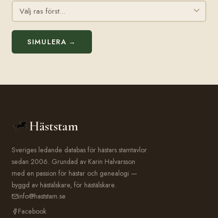
SIMULERA →
Häststam
Sveriges ledande databas för hästars stamtavlor
sedan 2006. Grundad av Karin Halvarsson
med en passion för hästar och genealogi —
byggd av hästälskare, för hästälskare.
info@haststam.se
Facebook