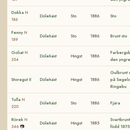
Dokka
N
Dölehäst
Sto
1886
Sto
186
Fenny
N
Dölehäst
Sto
1886
Brunt sto
189
Goliat
Farbergs
N
Dölehäst
Hingst
1886
den yngr
354
Gulbrunt 
Storegut II
Dölehäst
Hingst
1886
på Segels
Ringebu
Tulla
N
Dölehäst
Sto
1886
Fjära
220
Rörek
Svartbrunt
N
Dölehäst
Hingst
1885
📷
född 1875
346