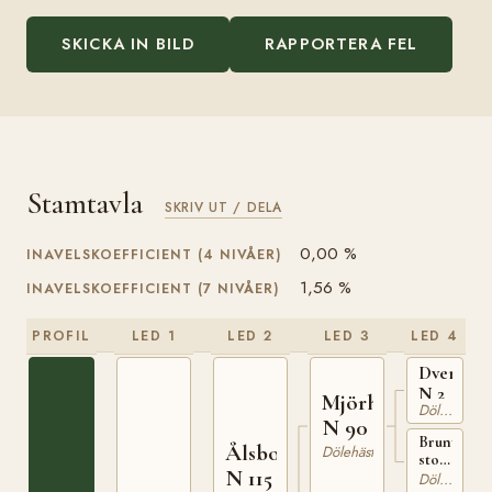
SKICKA IN BILD
RAPPORTERA FEL
Stamtavla
SKRIV UT / DELA
0,00 %
INAVELSKOEFFICIENT (4 NIVÅER)
1,56 %
INAVELSKOEFFICIENT (7 NIVÅER)
PROFIL
LED 1
LED 2
LED 3
LED 4
Dvergste
N 2
Mjörhingsten
Dölehäst
N 90
Brunt
Ålsborken
Dölehäst
sto
N 115
född
Dölehäst