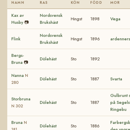
NAMN
RAS
KÖN
FÖDD
MOR
Kax av
Nordsvensk
Hingst
1898
Vega
Husby
📷
Brukshäst
Nordsvensk
Flink
Hingst
1896
ardenners
Brukshäst
Bergs-
Dölehäst
Sto
1892
Bruna
📷
Nanna
N
Dölehäst
Sto
1887
Svarta
280
Gulbrunt 
Storbruna
Dölehäst
Sto
1887
på Segels
N 302
Ringebu
Bruna
Farbergs
N
Dölehäst
Sto
1886
den yngr
181