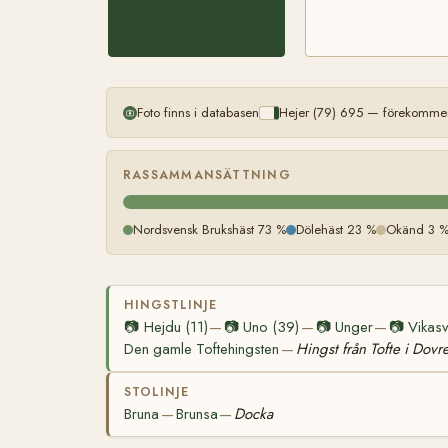
Foto finns i databasen
Hejer (79) 695 — förekommer
RASSAMMANSÄTTNING
Nordsvensk Brukshäst 73 %
Dölehäst 23 %
Okänd 3 
HINGSTLINJE
📷
Hejdu (11)
📷
Uno (39)
📷
Unger
📷
Vikasv
—
—
—
Den gamle Toftehingsten
Hingst från Tofte i Dovr
—
STOLINJE
Bruna
Brunsa
Docka
—
—