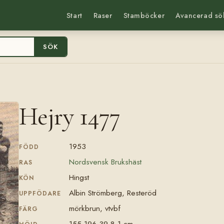
Start
Raser
Stamböcker
Avancerad sö
SÖK
Hejry 1477
1953
FÖDD
Nordsvensk Brukshäst
RAS
Hingst
KÖN
Albin Strömberg, Resteröd
UPPFÖDARE
mörkbrun, vtvbf
FÄRG
155-196-39-8,1 cm