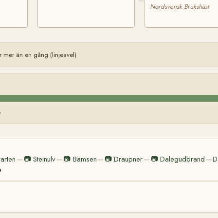
Nordsvensk Brukshäst
 mer än en gång (linjeavel)
%
arten
📷
Steinulv
📷
Bamsen
📷
Draupner
📷
Dalegudbrand
D
—
—
—
—
—
e