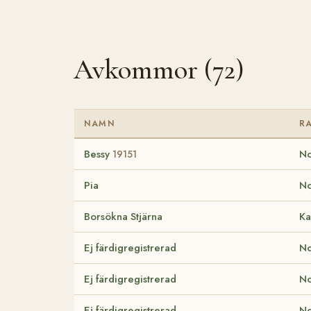
Avkommor (72)
NAMN
R
Bessy
No
19151
Pia
No
Borsökna Stjärna
Ka
Ej färdigregistrerad
No
Ej färdigregistrerad
No
Ej färdigregistrerad
No