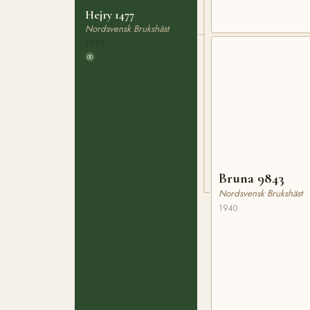
Hejry 1477
Nordsvensk Brukshäst
1953
Bruna 9843
Nordsvensk Brukshäst
1940