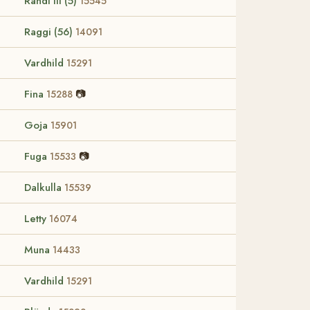
Randi III (5)
15545
Raggi (56)
14091
Vardhild
15291
Fina
📷
15288
Goja
15901
Fuga
📷
15533
Dalkulla
15539
Letty
16074
Muna
14433
Vardhild
15291