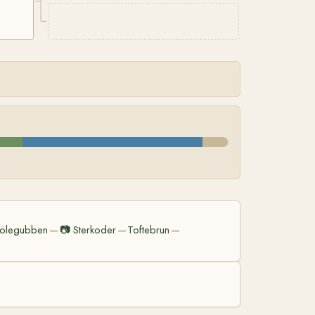
ölegubben
📷
Sterkoder
Toftebrun
—
—
—