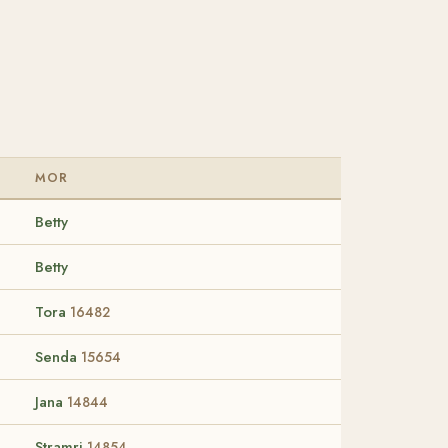
MOR
Betty
Betty
Tora
16482
Senda
15654
Jana
14844
Stramri
14854