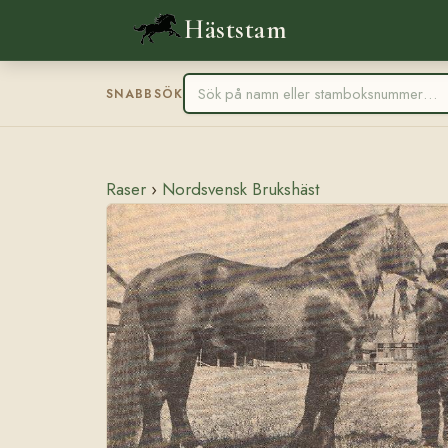
Häststam
SNABBSÖK
Raser
›
Nordsvensk Brukshäst