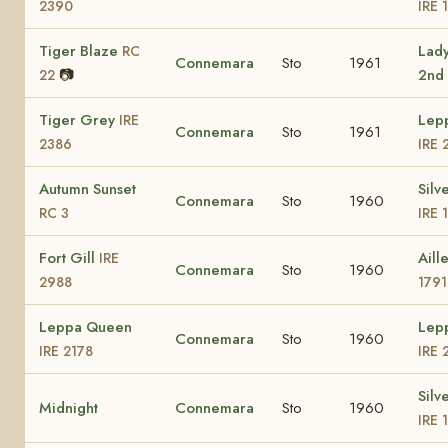
2390
IRE 
Tiger Blaze
Lad
RC
Connemara
Sto
1961
📷
2nd
22
Tiger Grey
Lep
IRE
Connemara
Sto
1961
2386
IRE 
Autumn Sunset
Silv
Connemara
Sto
1960
RC 3
IRE 
Fort Gill
Aill
IRE
Connemara
Sto
1960
2988
1791
Leppa Queen
Lep
Connemara
Sto
1960
IRE 2178
IRE 
Silv
Midnight
Connemara
Sto
1960
IRE 