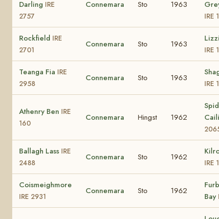
Darling
Connemara
Sto
1963
Gre
IRE
2757
IRE 
Rockfield
Lizz
IRE
Connemara
Sto
1963
2701
IRE 
Teanga Fia
Shag
IRE
Connemara
Sto
1963
2958
IRE 
Spid
Athenry Ben
IRE
Connemara
Hingst
1962
Cail
160
206
Ballagh Lass
Kilr
IRE
Connemara
Sto
1962
2488
IRE 
Coismeighmore
Fur
Connemara
Sto
1962
Bay
IRE 2931
Lou