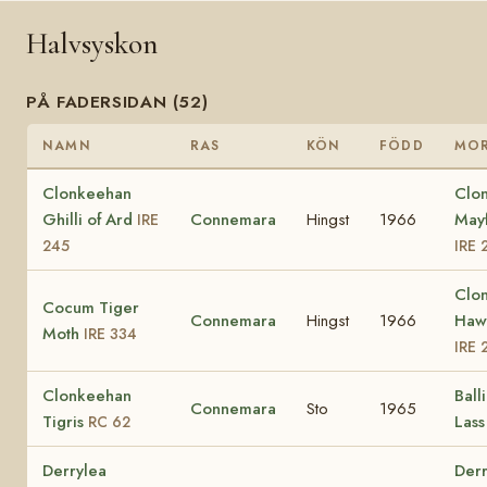
Halvsyskon
PÅ FADERSIDAN (52)
NAMN
RAS
KÖN
FÖDD
MO
Clonkeehan
Clo
Ghilli of Ard
Connemara
Hingst
1966
May
IRE
245
IRE 
Clo
Cocum Tiger
Connemara
Hingst
1966
Haw
Moth
IRE 334
IRE 
Clonkeehan
Ball
Connemara
Sto
1965
Tigris
Las
RC 62
Derrylea
Derr