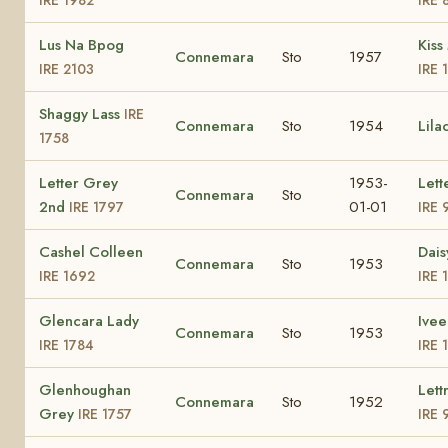
Lus Na Bpog
Kiss
Connemara
Sto
1957
IRE 2103
IRE 
Shaggy Lass
IRE
Connemara
Sto
1954
Lila
1758
Letter Grey
1953-
Lett
Connemara
Sto
2nd
01-01
IRE 1797
IRE 
Cashel Colleen
Dais
Connemara
Sto
1953
IRE 1692
IRE 
Glencara Lady
Ivee
Connemara
Sto
1953
IRE 1784
IRE 
Glenhoughan
Lett
Connemara
Sto
1952
Grey
IRE 1757
IRE 