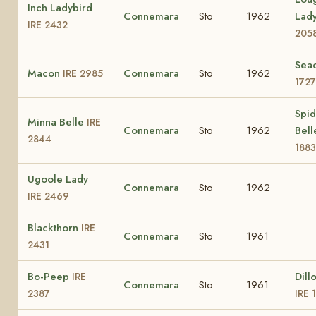
Inch Ladybird
Connemara
Sto
1962
Lad
IRE 2432
205
Sea
Macon
Connemara
Sto
1962
IRE 2985
1727
Spid
Minna Belle
IRE
Connemara
Sto
1962
Bel
2844
1883
Ugoole Lady
Connemara
Sto
1962
IRE 2469
Blackthorn
IRE
Connemara
Sto
1961
2431
Bo-Peep
Dill
IRE
Connemara
Sto
1961
2387
IRE 