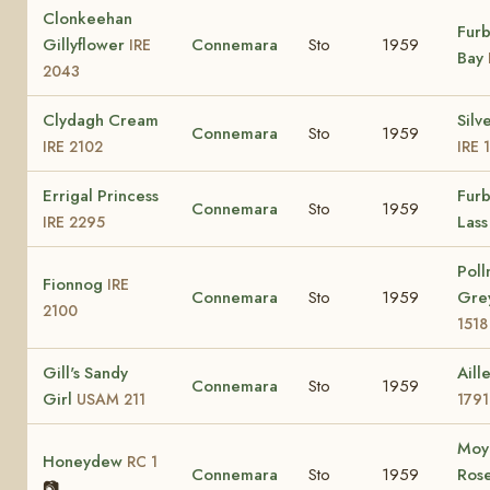
Clonkeehan
Fur
Gillyflower
Connemara
Sto
1959
IRE
Bay
2043
Clydagh Cream
Silv
Connemara
Sto
1959
IRE 2102
IRE 
Errigal Princess
Fur
Connemara
Sto
1959
Las
IRE 2295
Poll
Fionnog
IRE
Connemara
Sto
1959
Gre
2100
1518
Gill's Sandy
Aill
Connemara
Sto
1959
Girl
USAM 211
1791
Moy
Honeydew
RC 1
Connemara
Sto
1959
Ros
📷