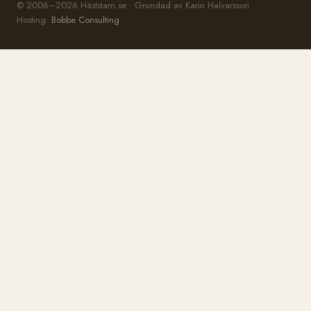
© 2006–2026 Häststam.se · Grundad av Karin Halvarsson
Hosting:
Bobbe Consulting