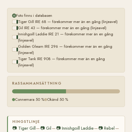
Foto finns i databasen
Tiger Gill IRE 68 — förekommer mer än en gång (linjeavel)
Gil IRE 43 — förekommer mer än en gång (linjeavel)
Innishgoill Laddie IRE 21 — förekommer mer än en gång
(linjeavel)
Golden Gleam IRE 296 — förekommer mer än en gång
(linjeavel)
Tiger Tank IRE 908 — förekommer mer än en gång
(linjeavel)
RASSAMMANSÄTTNING
Connemara 50 %
Okänd 50 %
HINGSTLINJE
📷
Tiger Gill
📷
Gil
📷
Innishgoill Laddie
📷
Rebel
—
—
—
—