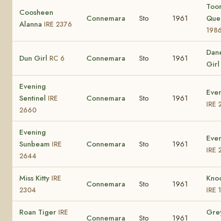
Too
Coosheen
Connemara
Sto
1961
Que
Alanna
IRE 2376
198
Dane
Dun Girl
Connemara
Sto
1961
RC 6
Gir
Evening
Even
Sentinel
Connemara
Sto
1961
IRE
IRE 
2660
Evening
Even
Sunbeam
Connemara
Sto
1961
IRE
IRE 
2644
Miss Kitty
Kno
IRE
Connemara
Sto
1961
2304
IRE 
Roan Tiger
Gre
IRE
Connemara
Sto
1961