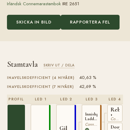
Irländsk Connemarastambok
IRE 2651
SKICKA IN BILD
RAPPORTERA FEL
Stamtavla
SKRIV UT / DELA
40,63 %
INAVELSKOEFFICIENT (4 NIVÅER)
42,69 %
INAVELSKOEFFICIENT (7 NIVÅER)
PROFIL
LED 1
LED 2
LED 3
LED 4
Rebel
Innishgoill
IRE
Connemara
Laddie
7
IRE 21
Connemara
Dooyher
Gil