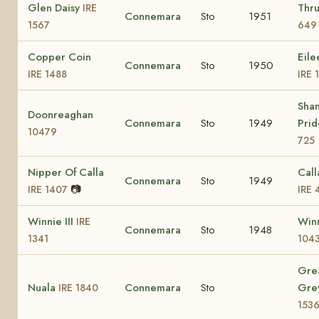
Glen Daisy
Thr
IRE
Connemara
Sto
1951
1567
649
Copper Coin
Eil
Connemara
Sto
1950
IRE 1488
IRE 
Sha
Doonreaghan
Connemara
Sto
1949
Pri
10479
725
Nipper Of Calla
Call
Connemara
Sto
1949
📷
IRE 1407
IRE 
Winnie III
Winn
IRE
Connemara
Sto
1948
1341
104
Gre
Nuala
Connemara
Sto
Gre
IRE 1840
153