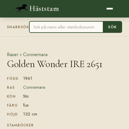
Häststam
SÖK
SNABBSÖK
Raser
›
Connemara
Golden Wonder IRE 2651
1961
FÖDD
Connemara
RAS
Sto
KÖN
fux
FÄRG
132 cm
HÖJD
STAMBÖCKER