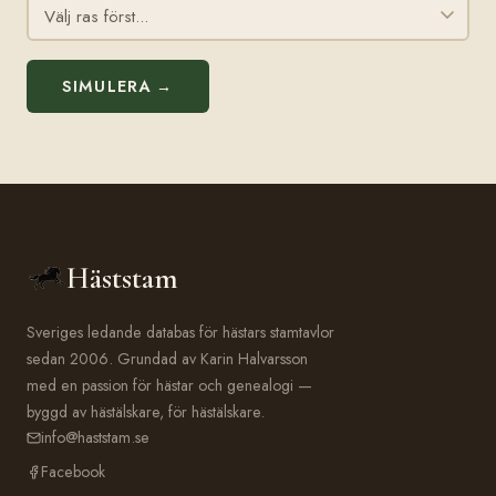
SIMULERA →
Häststam
Sveriges ledande databas för hästars stamtavlor
sedan 2006. Grundad av Karin Halvarsson
med en passion för hästar och genealogi —
byggd av hästälskare, för hästälskare.
info@haststam.se
Facebook