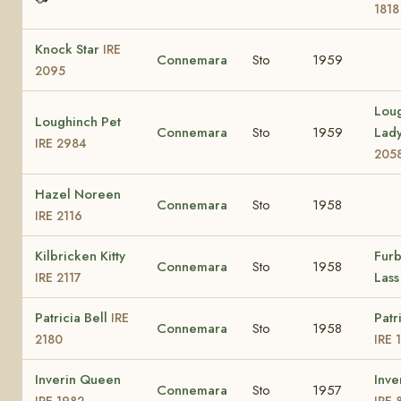
1818
Knock Star
IRE
Connemara
Sto
1959
2095
Lou
Loughinch Pet
Connemara
Sto
1959
Lad
IRE 2984
205
Hazel Noreen
Connemara
Sto
1958
IRE 2116
Kilbricken Kitty
Fur
Connemara
Sto
1958
Las
IRE 2117
Patricia Bell
Patr
IRE
Connemara
Sto
1958
2180
IRE 
Inverin Queen
Inve
Connemara
Sto
1957
IRE 1982
IRE 