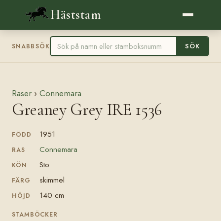
Häststam
SÖK
SNABBSÖK
Raser
›
Connemara
Greaney Grey IRE 1536
1951
FÖDD
Connemara
RAS
Sto
KÖN
skimmel
FÄRG
140 cm
HÖJD
STAMBÖCKER