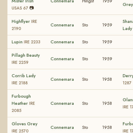
Mister Irish
Connemara
Hingst
1959
Gre
📷
USAS 67
Highflyer
Shan
IRE
Connemara
Sto
1959
Lad
2190
Lupin
Connemara
Sto
1959
IRE 2233
Pillagh Beauty
Connemara
Sto
1959
IRE 2259
Corrib Lady
Derr
Connemara
Sto
1958
IRE 2188
1287
Furbough
Glan
Heather
Connemara
Sto
1958
IRE
IRE 1
2085
Gloves Grey
Furb
Connemara
Sto
1958
IRE 2570
IRE 1