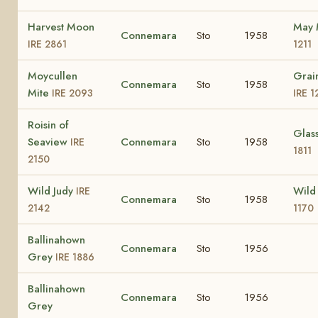
Harvest Moon
May
Connemara
Sto
1958
IRE 2861
1211
Moycullen
Grai
Connemara
Sto
1958
Mite
IRE 2093
IRE 1
Roisin of
Glas
Seaview
Connemara
Sto
1958
IRE
1811
2150
Wild Judy
Wild
IRE
Connemara
Sto
1958
2142
1170
Ballinahown
Connemara
Sto
1956
Grey
IRE 1886
Ballinahown
Connemara
Sto
1956
Grey