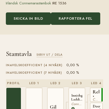
Irländsk Connemarastambok
IRE 1536
SKICKA IN BILD
RAPPORTERA FEL
Stamtavla
SKRIV UT / DELA
0,00 %
INAVELSKOEFFICIENT (4 NIVÅER)
0,00 %
INAVELSKOEFFICIENT (7 NIVÅER)
PROFIL
LED 1
LED 2
LED 3
LED 4
Rebel
Innishgoill
IRE
Connemara
Laddie
7
IRE 21
Connemara
Dooyher
Gil