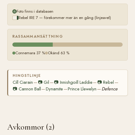
Foto finns i databasen
Rebel IRE 7 — förekommer mer än en gång (linjeavel)
RASSAMMANSÄTTNING
Connemara 37 %
Okänd 63 %
HINGSTLINJE
Cill Ciarain
📷
Gil
📷
Innishgoill Laddie
📷
Rebel
—
—
—
—
📷
Cannon Ball
Dynamite
Prince Llewelyn
Defence
—
—
—
Avkommor (2)