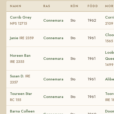
NAMN
RAS
KÖN
FÖDD
MOR
Corrib Grey
Corr
Connemara
Sto
1962
NPS 12715
2109
Cloo
Janie
Connemara
Sto
1961
IRE 2359
1565
Loob
Noreen Ban
Connemara
Sto
1961
Que
IRE 2355
1499
Susan D.
IRE
Connemara
Sto
1961
Alib
2357
Toureen Star
Toor
Connemara
Sto
1961
RC 155
IRE 1
Barna Colleen
Doon