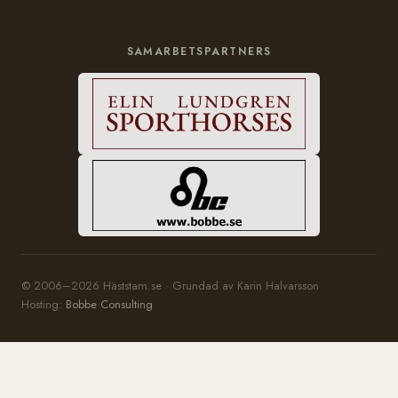
SAMARBETSPARTNERS
© 2006–2026 Häststam.se · Grundad av Karin Halvarsson
Hosting:
Bobbe Consulting