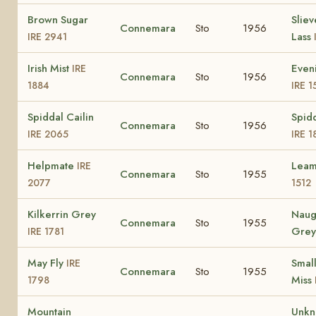
Brown Sugar
Sliev
Connemara
Sto
1956
Lass
IRE 2941
Irish Mist
Even
IRE
Connemara
Sto
1956
1884
IRE 1
Spiddal Cailin
Spidd
Connemara
Sto
1956
IRE 2065
IRE 1
Helpmate
Lea
IRE
Connemara
Sto
1955
2077
1512
Kilkerrin Grey
Naug
Connemara
Sto
1955
Gre
IRE 1781
May Fly
Smal
IRE
Connemara
Sto
1955
Miss
1798
Mountain
Unk