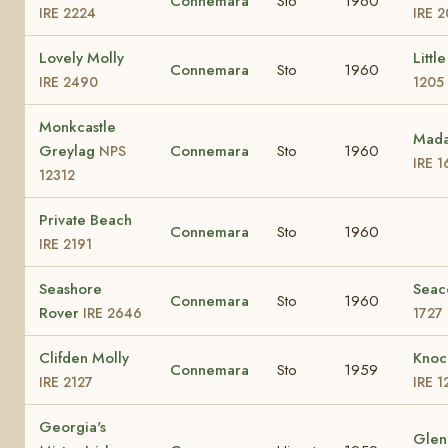
Connemara
Sto
1960
IRE 2224
IRE 
Lovely Molly
Littl
Connemara
Sto
1960
IRE 2490
1205
Monkcastle
Mad
Greylag
Connemara
Sto
1960
NPS
IRE 
12312
Private Beach
Connemara
Sto
1960
IRE 2191
Seashore
Sea
Connemara
Sto
1960
Rover
IRE 2646
1727
Clifden Molly
Knoc
Connemara
Sto
1959
IRE 2127
IRE 1
Georgia's
Glen