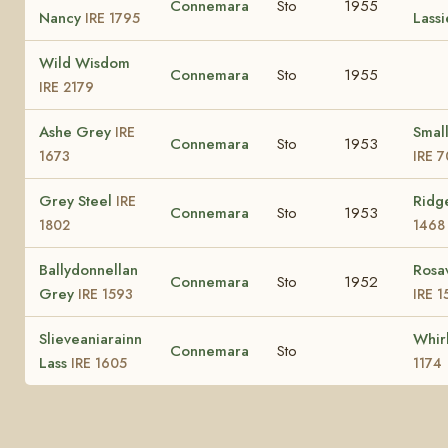
Connemara
Sto
1955
Nancy
Lass
IRE 1795
Wild Wisdom
Connemara
Sto
1955
IRE 2179
Ashe Grey
Smal
IRE
Connemara
Sto
1953
1673
IRE 7
Grey Steel
Ridg
IRE
Connemara
Sto
1953
1802
1468
Ballydonnellan
Rosa
Connemara
Sto
1952
Grey
IRE 1593
IRE 1
Slieveaniarainn
Whir
Connemara
Sto
Lass
IRE 1605
1174