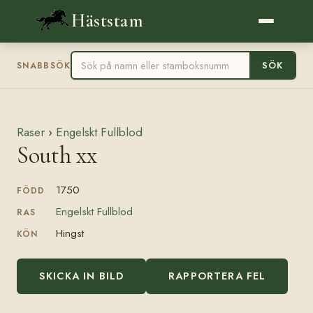
Häststam
SÖK
SNABBSÖK
Raser
›
Engelskt Fullblod
South xx
1750
FÖDD
Engelskt Fullblod
RAS
Hingst
KÖN
SKICKA IN BILD
RAPPORTERA FEL