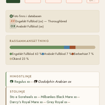
Engelskt Fullblod
xx
Foto finns i databasen
Engelskt Fullblod (xx) — Thoroughbred
XX
Arabiskt Fullblod (ox)
OX
RASSAMMANSÄTTNING
Engelskt Fullblod 63 %
Arabiskt Fullblod 7 %
Berberhäst 7 %
Okänd 23 %
HINGSTLINJE
📷
Regulus xx
📷
Godolphin Arabian ox
—
STOLINJE
Sto e Soreheels xx
Milbankes Black Mare xx
—
—
Darcy's Royal Mare xx
Grey Royal xx
—
—