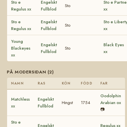
Sto e
Engelskt
Sto e Partne
Sto
Regulus xx
Fullblod
xx
Sto e
Engelskt
Sto e Libert
Sto
Regulus xx
Fullblod
xx
Young
Engelskt
Black Eyes
Blackeyes
Sto
Fullblod
xx
xx
PÅ MODERSIDAN (2)
NAMN
RAS
KÖN
FÖDD
FAR
Godolphin
Matchless
Engelskt
Hingst
1754
Arabian ox
xx
Fullblod
📷
Sto e
Engelskt
Regulus xx