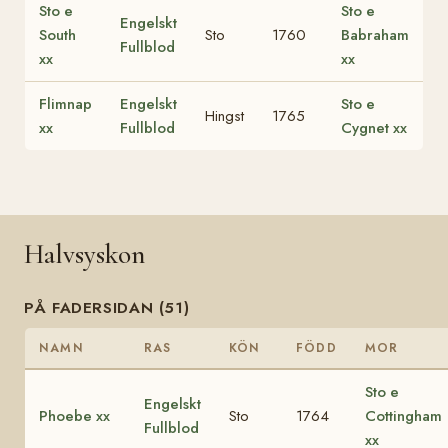
Sto e
Sto e
Engelskt
South
Sto
1760
Babraham
Fullblod
xx
xx
Flimnap
Engelskt
Sto e
Hingst
1765
xx
Fullblod
Cygnet xx
Halvsyskon
PÅ FADERSIDAN (51)
NAMN
RAS
KÖN
FÖDD
MOR
Sto e
Engelskt
Phoebe xx
Sto
1764
Cottingham
Fullblod
xx