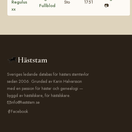
Regulus
Sto
1751
Fullblod
📷
xx
Häststam
Sveriges ledande databas för hästars stamtavlor
sedan 2006. Grundad av Karin Halvarsson
med en passion för hästar och genealogi —
byggd av hästälskare, för hästälskare.
info@haststam.se
Facebook