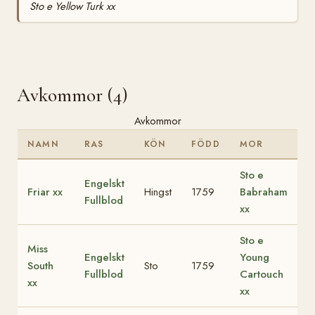
Sto e Yellow Turk xx
Avkommor (4)
Avkommor
NAMN
RAS
KÖN
FÖDD
MOR
Sto e
Engelskt
Friar xx
Hingst
1759
Babraham
Fullblod
xx
Sto e
Miss
Engelskt
Young
South
Sto
1759
Fullblod
Cartouch
xx
xx