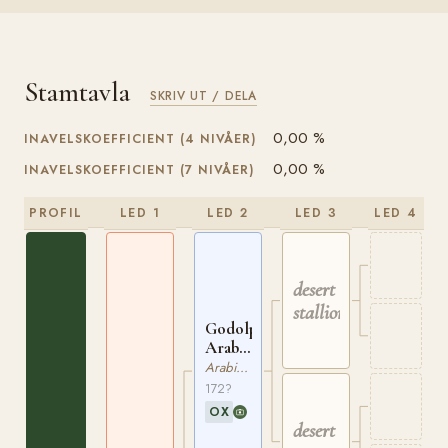
Stamtavla
SKRIV UT / DELA
0,00 %
INAVELSKOEFFICIENT (4 NIVÅER)
0,00 %
INAVELSKOEFFICIENT (7 NIVÅER)
PROFIL
LED 1
LED 2
LED 3
LED 4
desert
stallion
Godolphin
Arabian
ox
Arabiskt Fullblod
172?
OX
desert