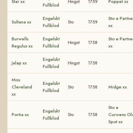
Star xx
Hingst
1759
Poppet xx
Fullblod
Engelskt
Sto e Partne
Sultana xx
Sto
1759
Fullblod
xx
Burwells
Engelskt
Sto e Partne
Hingst
1758
Regulus xx
Fullblod
xx
Engelskt
Jalap xx
Hingst
1758
Fullblod
Miss
Engelskt
Cleveland
Sto
1758
Midge xx
Fullblod
xx
Sto e
Engelskt
Portia xx
Sto
1758
Curwens Ol
Fullblod
Spot xx