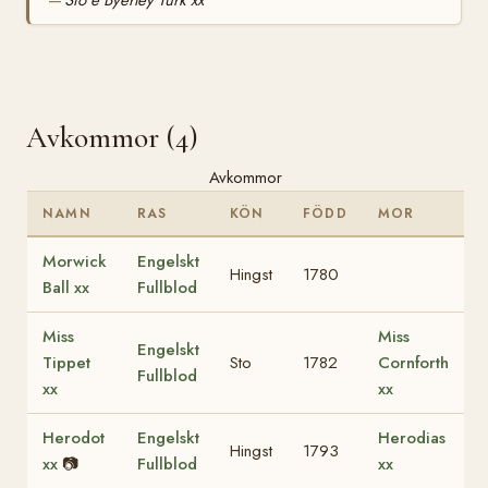
Sto e Byerley Turk xx
—
Avkommor (4)
Avkommor
NAMN
RAS
KÖN
FÖDD
MOR
Morwick
Engelskt
Hingst
1780
Ball xx
Fullblod
Miss
Miss
Engelskt
Tippet
Sto
1782
Cornforth
Fullblod
xx
xx
Herodot
Engelskt
Herodias
Hingst
1793
xx
📷
Fullblod
xx