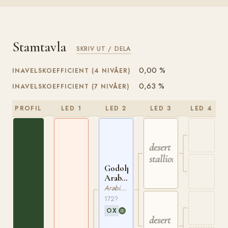
Stamtavla
SKRIV UT / DELA
0,00 %
INAVELSKOEFFICIENT (4 NIVÅER)
0,63 %
INAVELSKOEFFICIENT (7 NIVÅER)
PROFIL
LED 1
LED 2
LED 3
LED 4
desert
stallion
Godolphin
Arabian
ox
Arabiskt Fullblod
172?
OX
desert