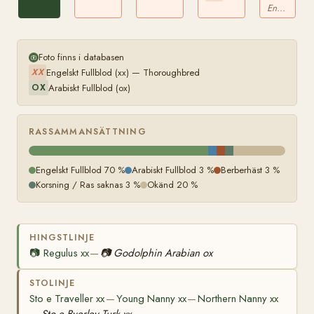
Byerley
Engelskt Fullblod
Turk
xx
Foto finns i databasen
Engelskt Fullblod (xx) — Thoroughbred
XX
Arabiskt Fullblod (ox)
OX
RASSAMMANSÄTTNING
Engelskt Fullblod 70 %
Arabiskt Fullblod 3 %
Berberhäst 3 %
Korsning / Ras saknas 3 %
Okänd 20 %
HINGSTLINJE
📷
Regulus xx
📷
Godolphin Arabian ox
—
STOLINJE
Sto e Traveller xx
Young Nanny xx
Northern Nanny xx
—
—