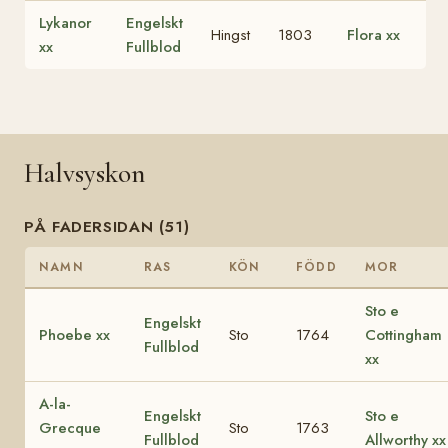
Lykanor
Engelskt
Hingst
1803
Flora xx
xx
Fullblod
Halvsyskon
PÅ FADERSIDAN (51)
NAMN
RAS
KÖN
FÖDD
MOR
Sto e
Engelskt
Phoebe xx
Sto
1764
Cottingham
Fullblod
xx
A-la-
Engelskt
Sto e
Grecque
Sto
1763
Fullblod
Allworthy xx