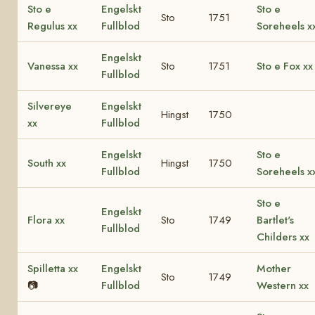
Sto e
Engelskt
Sto e
Sto
1751
Regulus xx
Fullblod
Soreheels x
Engelskt
Vanessa xx
Sto
1751
Sto e Fox xx
Fullblod
Silvereye
Engelskt
Hingst
1750
xx
Fullblod
Engelskt
Sto e
South xx
Hingst
1750
Fullblod
Soreheels x
Sto e
Engelskt
Flora xx
Sto
1749
Bartlet's
Fullblod
Childers xx
Spilletta xx
Engelskt
Mother
Sto
1749
📷
Fullblod
Western xx