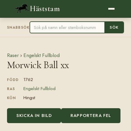
Häststam
SÖK
SNABBSÖK
Raser
›
Engelskt Fullblod
Morwick Ball xx
1762
FÖDD
Engelskt Fullblod
RAS
Hingst
KÖN
SKICKA IN BILD
RAPPORTERA FEL