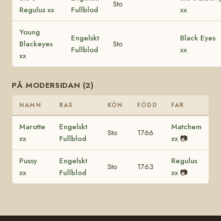
Sto
Regulus xx
Fullblod
xx
Young
Engelskt
Black Eyes
Blackeyes
Sto
Fullblod
xx
xx
PÅ MODERSIDAN (2)
NAMN
RAS
KÖN
FÖDD
FAR
Marotte
Engelskt
Matchem
Sto
1766
xx
Fullblod
xx
📷
Pussy
Engelskt
Regulus
Sto
1763
xx
Fullblod
xx
📷