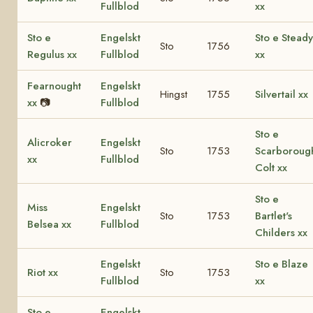
Fullblod
xx
Sto e
Engelskt
Sto e Steady
Sto
1756
Regulus xx
Fullblod
xx
Fearnought
Engelskt
Hingst
1755
Silvertail xx
xx
📷
Fullblod
Sto e
Alicroker
Engelskt
Sto
1753
Scarboroug
xx
Fullblod
Colt xx
Sto e
Miss
Engelskt
Sto
1753
Bartlet's
Belsea xx
Fullblod
Childers xx
Engelskt
Sto e Blaze
Riot xx
Sto
1753
Fullblod
xx
Sto e
Engelskt