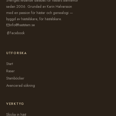
Sveriges ledande databas för hästars stamtavlor
sedan 2006. Grundad av Karin Halvarsson
med en passion för hästar och genealogi —
byggd av hästälskare, för hästälskare.
info@haststam.se
Facebook
UTFORSKA
Start
Raser
Stamböcker
Avancerad sökning
VERKTYG
Skicka in häst