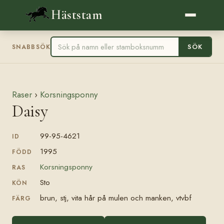
Häststam
SÖK
SNABBSÖK
Raser
›
Korsningsponny
Daisy
99-95-4621
ID
1995
FÖDD
Korsningsponny
RAS
Sto
KÖN
brun, stj, vita hår på mulen och manken, vtvbf
FÄRG