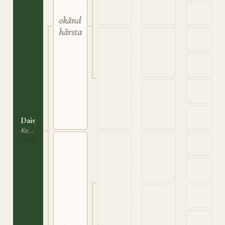
okänd
härstamning
Daisy
Korsningsponny
1995