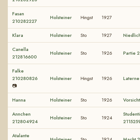
Fasan
Holsteiner
Hingst
1927
210282227
Klara
Holsteiner
Sto
1927
Niedlic
Canella
Holsteiner
Sto
1926
Partie 
212816600
Falke
210280826
Holsteiner
Hingst
1926
Laterne
📷
Hanna
Holsteiner
Sto
1926
Vorsicht
Annchen
Student
Holsteiner
Sto
1924
212804924
211525
Atalante
Holsteiner
Sto
1924
Macht 