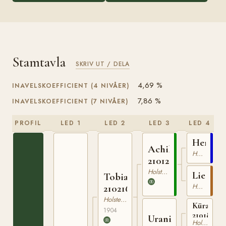
Stamtavla
SKRIV UT / DELA
4,69 %
INAVELSKOEFFICIENT (4 NIVÅER)
7,86 %
INAVELSKOEFFICIENT (7 NIVÅER)
PROFIL
LED 1
LED 2
LED 3
LED 4
Herkule
Achill
Holsteiner
210126577
Holsteiner
Liesch
Tobias
Holsteiner
210216104
Holsteiner
Kürassier
1904
21018899
Urania
Holsteiner