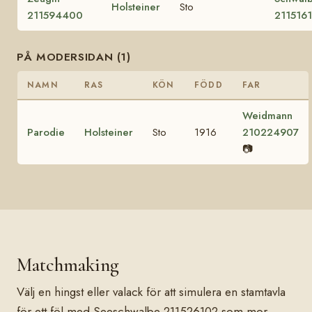
Holsteiner
Sto
211594400
211516
PÅ MODERSIDAN (1)
NAMN
RAS
KÖN
FÖDD
FAR
Weidmann
Parodie
Holsteiner
Sto
1916
210224907
📷
Matchmaking
Välj en hingst eller valack för att simulera en stamtavla
för ett föl med Seeschwalbe 211526102 som mor.