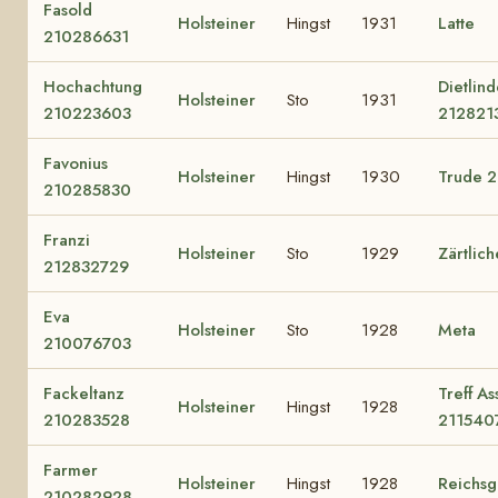
Fasold
Holsteiner
Hingst
1931
Latte
210286631
Hochachtung
Dietlin
Holsteiner
Sto
1931
210223603
212821
Favonius
Holsteiner
Hingst
1930
Trude 
210285830
Franzi
Holsteiner
Sto
1929
Zärtlich
212832729
Eva
Holsteiner
Sto
1928
Meta
210076703
Fackeltanz
Treff As
Holsteiner
Hingst
1928
210283528
211540
Farmer
Holsteiner
Hingst
1928
Reichsg
210282928