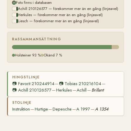
Foto finns i databasen
Achill 210126577 — förekommer mer än en gång (linjeavel)
Herkules — förekommer mer än en gång (linjeavel)
Liesch — förekommer mer än en gång (linjeavel)
RASSAMMANSÄTTNING
Holsteiner 93 %
Okänd 7 %
HINGSTLINJE
📷
Favorit 210244914
📷
Tobias 210216104
—
—
📷
Achill 210126577
Herkules
Achill
Brillant
—
—
—
STOLINJE
Instruktion
Hurtige
Depesche
A 1997
A 1354
—
—
—
—