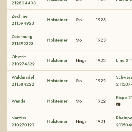
212804403
Zechine
Holsteiner
Sto
1923
211594923
Zeichnung
Holsteiner
Sto
1923
211592323
Obotrit
Holsteiner
Hingst
1922
Line 2
210274322
Waldmädel
Schwar
Holsteiner
Sto
1922
211584222
211507
Rispe 
Wanda
Holsteiner
Sto
1922
📷
Narziss
Rheinpe
Holsteiner
Hingst
1921
210270121
211504