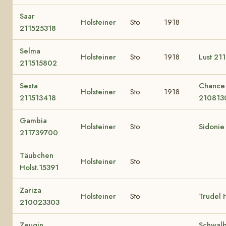
Saar
Holsteiner
Sto
1918
211525318
Selma
Holsteiner
Sto
1918
Lust 21
211515802
Sexta
Chance
Holsteiner
Sto
1918
211513418
210813
Gambia
Holsteiner
Sto
Sidonie
211739700
Täubchen
Holsteiner
Sto
Holst.15391
Zariza
Holsteiner
Sto
Trudel 
210023303
Zeugin
Schwal