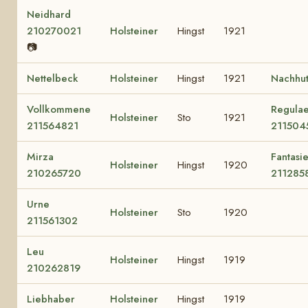
Neidhard
210270021
Holsteiner
Hingst
1921
📷
Nettelbeck
Holsteiner
Hingst
1921
Nachhu
Vollkommene
Regula
Holsteiner
Sto
1921
211564821
211504
Mirza
Fantasi
Holsteiner
Hingst
1920
210265720
211285
Urne
Holsteiner
Sto
1920
211561302
Leu
Holsteiner
Hingst
1919
210262819
Liebhaber
Holsteiner
Hingst
1919