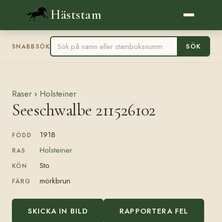
Häststam
SÖK
SNABBSÖK
Raser
›
Holsteiner
Seeschwalbe 211526102
1918
FÖDD
Holsteiner
RAS
Sto
KÖN
mörkbrun
FÄRG
SKICKA IN BILD
RAPPORTERA FEL