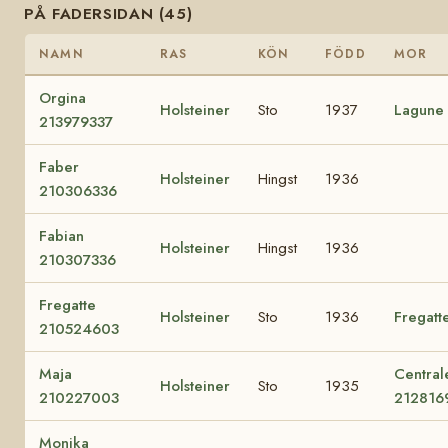
PÅ FADERSIDAN (45)
NAMN
RAS
KÖN
FÖDD
MOR
Orgina
Holsteiner
Sto
1937
Lagune
213979337
Faber
Holsteiner
Hingst
1936
210306336
Fabian
Holsteiner
Hingst
1936
210307336
Fregatte
Holsteiner
Sto
1936
Fregatt
210524603
Maja
Central
Holsteiner
Sto
1935
210227003
212816
Monika