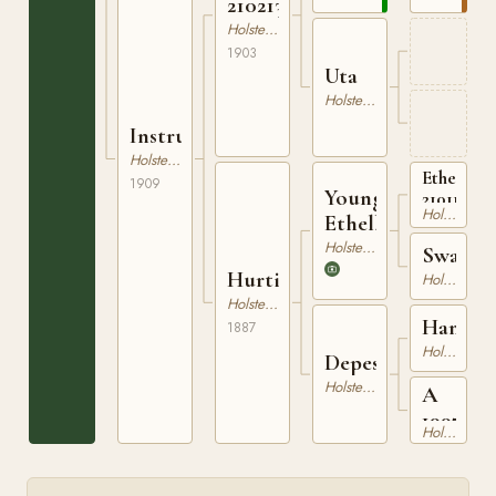
210213803
Holsteiner
1903
Uta
Holsteiner
Instruktion
Holsteiner
Ethelbert
1909
Young
210119774
Holsteiner
Ethelbert
Holsteiner
Swart
Hurtige
Holsteiner
Holsteiner
Hans
1887
Holsteiner
Depesche
Holsteiner
A
1997
Holsteiner