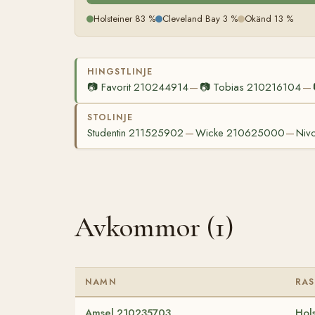
Holsteiner 83 %
Cleveland Bay 3 %
Okänd 13 %
HINGSTLINJE
📷
Favorit 210244914
📷
Tobias 210216104
—
—
STOLINJE
Studentin 211525902
Wicke 210625000
Niv
—
—
Avkommor (1)
NAMN
RAS
Amsel 210235703
Hols