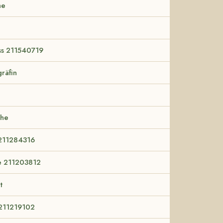
he
Ass 211540719
räfin
che
 211284316
e 211203812
t
211219102