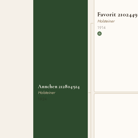
Favorit 2102449
Holsteiner
1914
Annchen 212804924
Holsteiner
1924