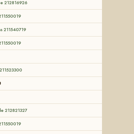
le 212816926
211550019
Ass 211540719
211550019
 211523300

nde 212821327
211550019