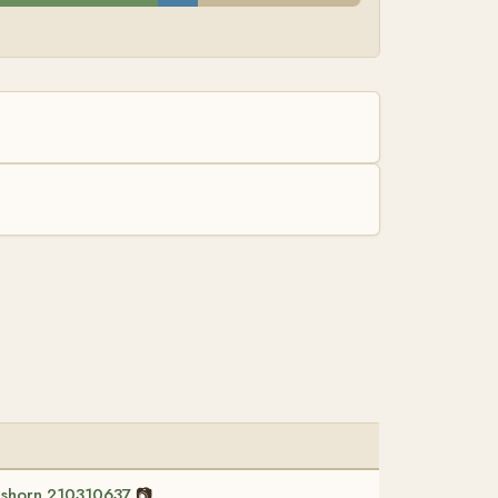
R
shorn 210310637
📷