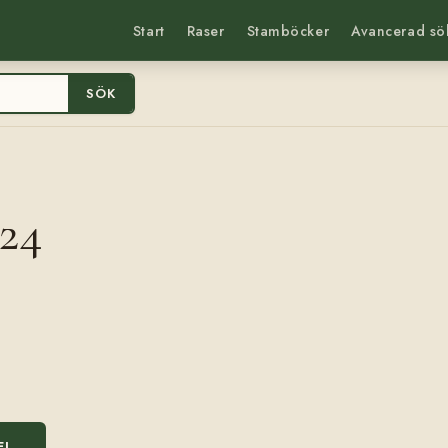
Start
Raser
Stamböcker
Avancerad sö
SÖK
24
EL