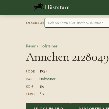
Häststam
SNABBSÖK
Raser
›
Holsteiner
Annchen 2128049
1924
FÖDD
Holsteiner
RAS
Sto
KÖN
fux
FÄRG
SKICKA IN BILD
RAPPORTERA F