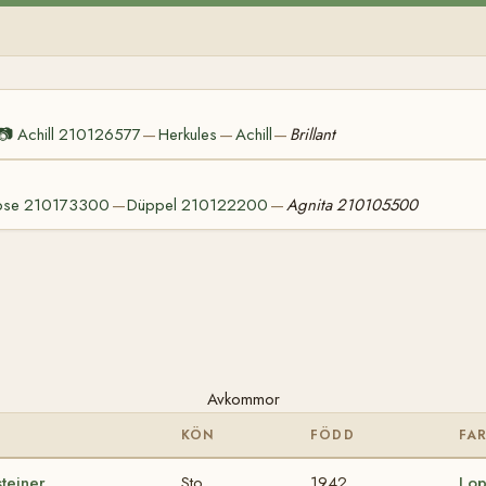
📷
Achill 210126577
Herkules
Achill
Brillant
—
—
—
ose 210173300
Düppel 210122200
Agnita 210105500
—
—
Avkommor
KÖN
FÖDD
FA
teiner
Sto
1942
Lop