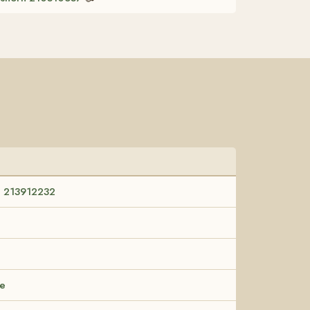
 213912232
te