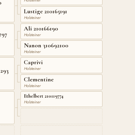
Holsteiner
0
Lustige 210165191
Holsteiner
Ali 210166190
797
Holsteiner
Nanon 310692100
Holsteiner
Caprivi
Holsteiner
8293
Clementine
Holsteiner
Ethelbert 210119774
Holsteiner