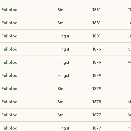
 Fullblod
Sto
1881
T
 Fullblod
Sto
1881
L
 Fullblod
Hingst
1881
L
 Fullblod
Hingst
1879
C
 Fullblod
Hingst
1879
P
 Fullblod
Hingst
1879
 Fullblod
Sto
1879
 Fullblod
Sto
1878
M
 Fullblod
Sto
1877
S
 Fullblod
Hingst
1877
H