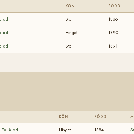
KÖN
FÖDD
blod
Sto
1886
blod
Hingst
1890
blod
Sto
1891
KÖN
FÖDD
M
 Fullblod
Hingst
1884
S