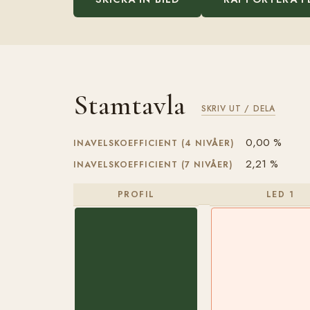
Stamtavla
SKRIV UT / DELA
0,00 %
INAVELSKOEFFICIENT (4 NIVÅER)
2,21 %
INAVELSKOEFFICIENT (7 NIVÅER)
PROFIL
LED 1