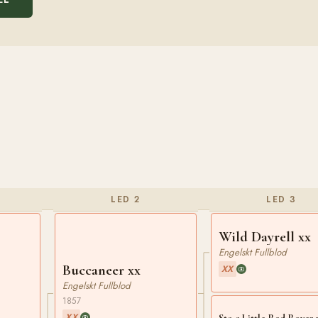
LED 2
LED 3
Wild Dayrell xx
Engelskt Fullblod
Buccaneer xx
XX
Engelskt Fullblod
1857
XX