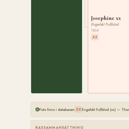
Josephine xx
Engelskt Fullblod
1854
XX
Foto finns i databasen
Engelskt Fullblod (xx) — Th
XX
RASSAMMANSÄTTNING