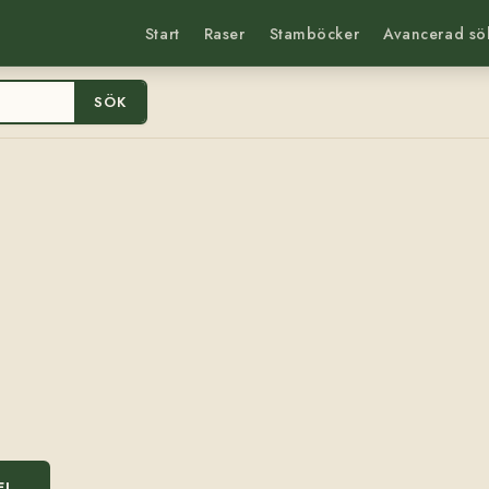
Start
Raser
Stamböcker
Avancerad sö
SÖK
EL