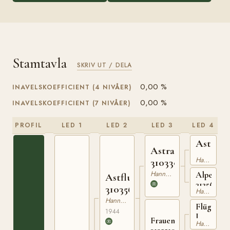
Stamtavla
SKRIV UT / DELA
0,00 %
INAVELSKOEFFICIENT (4 NIVÅER)
0,00 %
INAVELSKOEFFICIENT (7 NIVÅER)
PROFIL
LED 1
LED 2
LED 3
LED 4
Ast
Astral
3103079
Hannoveranare
310330339
Hannoveranare
Alpensch
Astflug
312567234
310356444
Hannoveranare
Hannoveranare
Flügelma
1944
I
Frauenwürde
Hannoveranare
31010902