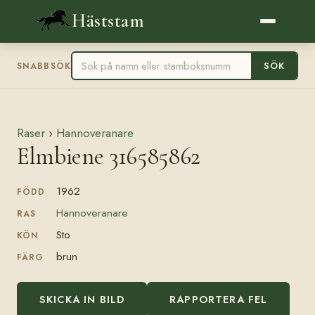
Häststam
SÖK
SNABBSÖK
Raser
›
Hannoveranare
Elmbiene 316585862
1962
FÖDD
Hannoveranare
RAS
Sto
KÖN
brun
FÄRG
SKICKA IN BILD
RAPPORTERA FEL