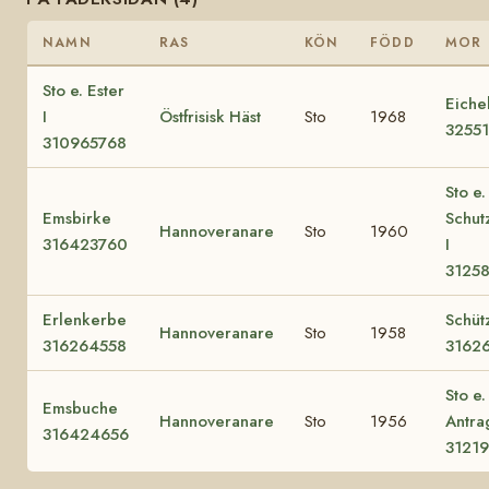
NAMN
RAS
KÖN
FÖDD
MOR
Sto e. Ester
Eiche
I
Östfrisisk Häst
Sto
1968
3255
310965768
Sto e.
Emsbirke
Schut
Hannoveranare
Sto
1960
316423760
I
3125
Erlenkerbe
Schüt
Hannoveranare
Sto
1958
316264558
3162
Sto e.
Emsbuche
Hannoveranare
Sto
1956
Antra
316424656
3121