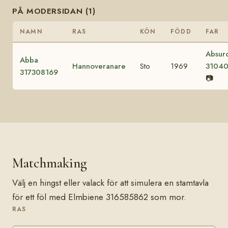
PÅ MODERSIDAN (1)
NAMN
RAS
KÖN
FÖDD
FAR
Absur
Abba
Hannoveranare
Sto
1969
3104
317308169
📷
Matchmaking
Välj en hingst eller valack för att simulera en stamtavla
för ett föl med Elmbiene 316585862 som mor.
RAS