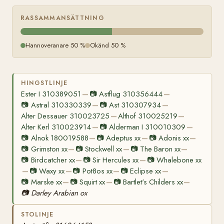
RASSAMMANSÄTTNING
Hannoveranare 50 %
Okänd 50 %
HINGSTLINJE
Ester I 310389051
📷
Astflug 310356444
—
—
📷
Astral 310330339
📷
Ast 310307934
—
—
Alter Dessauer 310023725
Althof 310025219
—
—
Alter Kerl 310023914
📷
Alderman I 310010309
—
—
📷
Alnok 180019588
📷
Adeptus xx
📷
Adonis xx
—
—
—
📷
Grimston xx
📷
Stockwell xx
📷
The Baron xx
—
—
—
📷
Birdcatcher xx
📷
Sir Hercules xx
📷
Whalebone xx
—
—
📷
Waxy xx
📷
Pot8os xx
📷
Eclipse xx
—
—
—
—
📷
Marske xx
📷
Squirt xx
📷
Bartlet's Childers xx
—
—
—
📷
Darley Arabian ox
STOLINJE