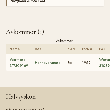
Arztgräfin 316264158
Avkommor (1)
Avkommor
NAMN
RAS
KÖN
FÖDD
FAR
Wortflora
Worts
Hannoveranare
Sto
1969
317309169
31039
Halvsyskon
PÅ FADERSIDAN (4)