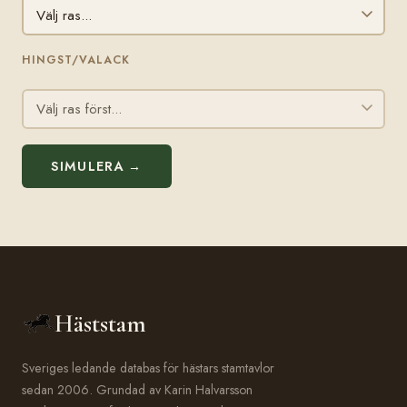
HINGST/VALACK
SIMULERA →
Häststam
Sveriges ledande databas för hästars stamtavlor
sedan 2006. Grundad av Karin Halvarsson