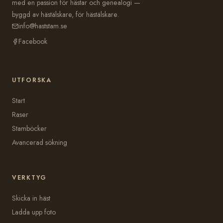
med en passion för hästar och genealogi —
byggd av hästälskare, för hästälskare.
info@haststam.se
Facebook
UTFORSKA
Start
Raser
Stamböcker
Avancerad sökning
VERKTYG
Skicka in häst
Ladda upp foto