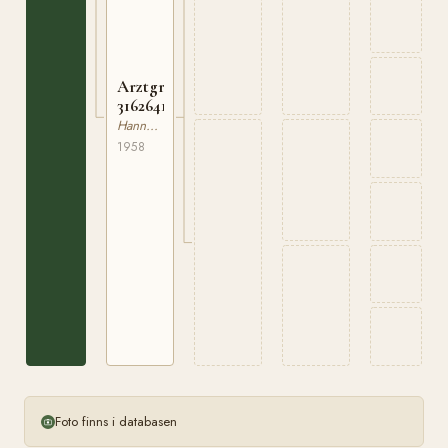
Arztgräfin
316264158
Hannoveranare
1958
Foto finns i databasen