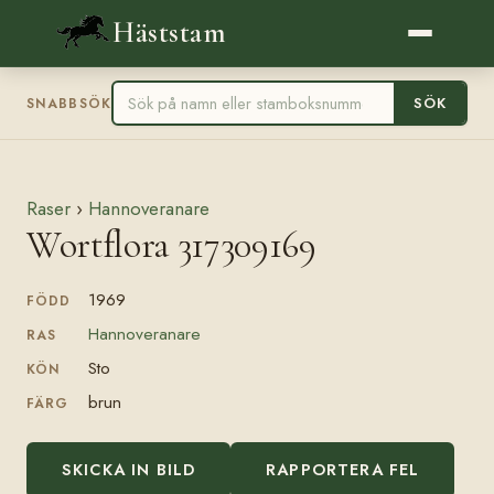
Häststam
SÖK
SNABBSÖK
Raser
›
Hannoveranare
Wortflora 317309169
1969
FÖDD
Hannoveranare
RAS
Sto
KÖN
brun
FÄRG
SKICKA IN BILD
RAPPORTERA FEL