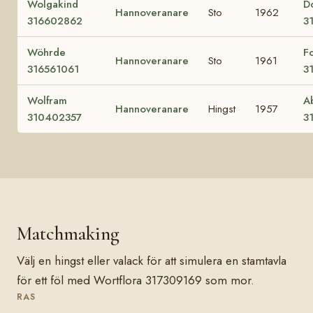
Wolgakind
Do
Hannoveranare
Sto
1962
316602862
3
Wöhrde
F
Hannoveranare
Sto
1961
316561061
3
Wolfram
Ab
Hannoveranare
Hingst
1957
310402357
3
Matchmaking
Välj en hingst eller valack för att simulera en stamtavla
för ett föl med Wortflora 317309169 som mor.
RAS