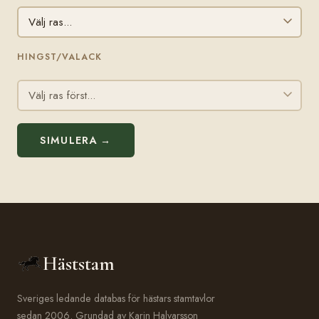
HINGST/VALACK
SIMULERA →
Häststam
Sveriges ledande databas för hästars stamtavlor
sedan 2006. Grundad av Karin Halvarsson