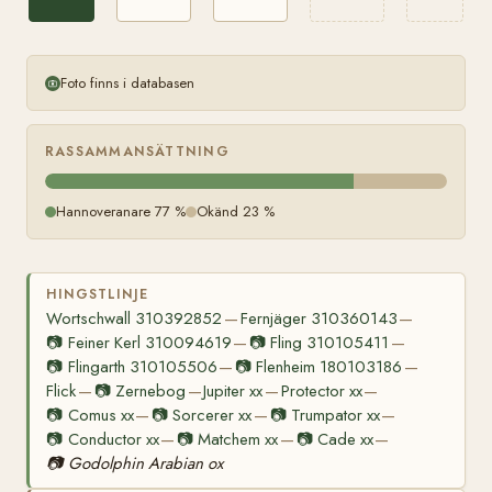
Foto finns i databasen
RASSAMMANSÄTTNING
Hannoveranare 77 %
Okänd 23 %
HINGSTLINJE
Wortschwall 310392852
Fernjäger 310360143
—
—
📷
Feiner Kerl 310094619
📷
Fling 310105411
—
—
📷
Flingarth 310105506
📷
Flenheim 180103186
—
—
Flick
📷
Zernebog
Jupiter xx
Protector xx
—
—
—
—
📷
Comus xx
📷
Sorcerer xx
📷
Trumpator xx
—
—
—
📷
Conductor xx
📷
Matchem xx
📷
Cade xx
—
—
—
📷
Godolphin Arabian ox