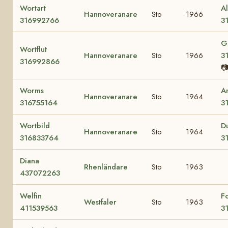
Wortart
Al
Hannoveranare
Sto
1966
316992766
3
G
Wortflut
Hannoveranare
Sto
1966
3
316992866

Worms
A
Hannoveranare
Sto
1964
316755164
3
Wortbild
Du
Hannoveranare
Sto
1964
316833764
3
Diana
Rhenländare
Sto
1963
437072263
Welfin
F
Westfaler
Sto
1963
411539563
3