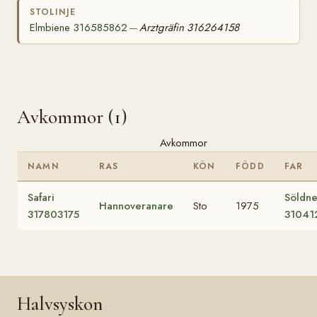
STOLINJE
Elmbiene 316585862
Arztgräfin 316264158
—
Avkommor (1)
Avkommor
NAMN
RAS
KÖN
FÖDD
FAR
Safari
Söldne
Hannoveranare
Sto
1975
317803175
31041
Halvsyskon