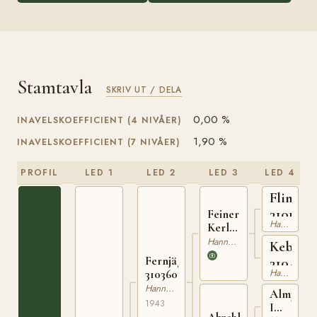
Stamtavla
SKRIV UT / DELA
0,00 %
INAVELSKOEFFICIENT (4 NIVÅER)
1,90 %
INAVELSKOEFFICIENT (7 NIVÅER)
PROFIL
LED 1
LED 2
LED 3
LED 4
Fling
3101054
Feiner
Hannoveranare
Kerl
310094619
Hannoveranare
Kebans
Fernjäger
3104464
Hannoveranare
310360143
Hannoveranare
Almjäger
1943
I