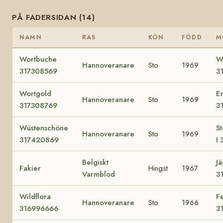
PÅ FADERSIDAN (14)
NAMN
RAS
KÖN
FÖDD
M
Wortbuche
W
Hannoveranare
Sto
1969
317308569
3
Wortgold
E
Hannoveranare
Sto
1969
317308769
3
Wüstenschöne
St
Hannoveranare
Sto
1969
317420869
I
Belgiskt
J
Fakier
Hingst
1967
Varmblod
3
Wildflora
F
Hannoveranare
Sto
1966
316996666
3