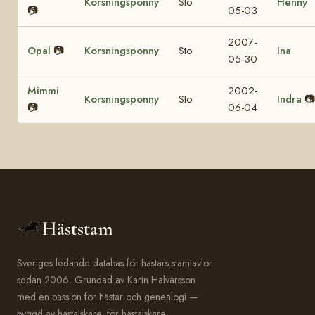
Korsningsponny
Sto
Henny
📷
05-03
2007-
Opal
📷
Korsningsponny
Sto
Ina
05-30
Mimmi
2002-
Korsningsponny
Sto
Indra
📷
📷
06-04
Häststam
Sveriges ledande databas för hästars stamtavlor
sedan 2006. Grundad av Karin Halvarsson
med en passion för hästar och genealogi —
byggd av hästälskare, för hästälskare.