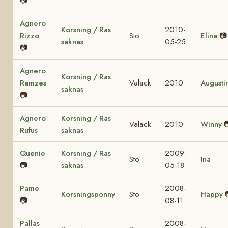
📷
Agnero
Korsning / Ras
2010-
Rizzo
Sto
Elina
📷
saknas
05-25
📷
Agnero
Korsning / Ras
Ramzes
Valack
2010
Augusti
saknas
📷
Agnero
Korsning / Ras
Valack
2010
Winny

Rufus
saknas
Quenie
Korsning / Ras
2009-
Sto
Ina
📷
saknas
05-18
Pame
2008-
Korsningsponny
Sto
Happy
📷
08-11
Pallas
2008-