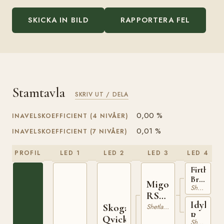
SKICKA IN BILD
RAPPORTERA FEL
Stamtavla
SKRIV UT / DELA
0,00 %
INAVELSKOEFFICIENT (4 NIVÅER)
0,01 %
INAVELSKOEFFICIENT (7 NIVÅER)
PROFIL
LED 1
LED 2
LED 3
LED 4
Firth
Bracken
Migo
Shetlandsponny
RS
RS
120
Idylla
189
Skogabys
Shetlandsponny
RS
Qvick
Shetlandsponny