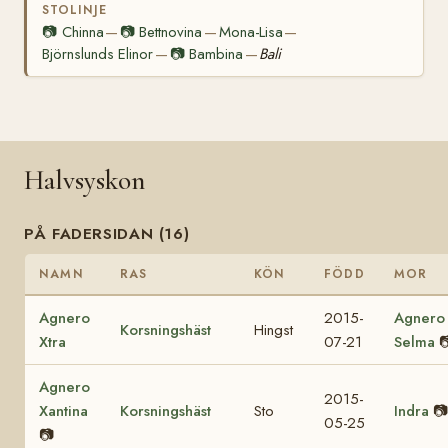
STOLINJE
📷
Chinna
📷
Bettnovina
Mona-Lisa
—
—
—
Björnslunds Elinor
📷
Bambina
Bali
—
—
Halvsyskon
PÅ FADERSIDAN (16)
NAMN
RAS
KÖN
FÖDD
MOR
Agnero
2015-
Agnero
Korsningshäst
Hingst
Xtra
07-21
Selma

Agnero
2015-
Xantina
Korsningshäst
Sto
Indra
📷
05-25
📷