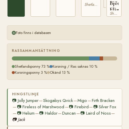
Björnsl
Shetlandsponny
Elinor
Shetlandsponny
Foto finns i databasen
RASSAMMANSÄTTNING
Shetlandsponny 73 %
Korsning / Ras saknas 10 %
Korsningsponny 3 %
Okänd 13 %
HINGSTLINJE
📷
Jolly Jumper
Skogabys Qvick
Migo
Firth Bracken
—
—
—
📷
Fireless of Marshwood
📷
Firebird
📷
Silver Fox
—
—
—
📷
Helium
📷
Haldor
Duncan
📷
Laird of Noss
—
—
—
—
—
📷
Jack