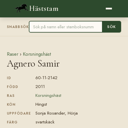
Häststam
SÖK
SNABBSÖK
Raser
›
Korsningshäst
Agnero Samir
60-11-2142
ID
2011
FÖDD
Korsningshäst
RAS
Hingst
KÖN
Sonja Rosander, Hörja
UPPFÖDARE
svartskäck
FÄRG