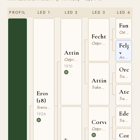
PROFIL
LED 1
LED 2
LED 3
LED 4
Fanfarr
Ostpreussare
Fechtmeister
Ostpreussare
Felge
Attino
x
Angloarabiskt Fullblod
Ostpreussare
1910
Orcus
Trakehner
Attina
Trakehner
Atella
Eros
Trakehner
(18)
Svensk Varmblodig Ridhäst
Edeling
1926
Trakehner
Corvettino
Ostpreussare
Corvett