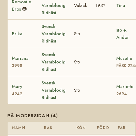
Remont e.
Varmblodig
Valack
193?
Tina
Eros
📷
Ridhäst
Svensk
sto e.
Erika
Varmblodig
Sto
Andor
Ridhäst
Svensk
Mariana
Musette
Varmblodig
Sto
3998
RÄSK 224
Ridhäst
Svensk
Mary
Mariette
Varmblodig
Sto
4242
2694
Ridhäst
PÅ MODERSIDAN (4)
NAMN
RAS
KÖN
FÖDD
FAR