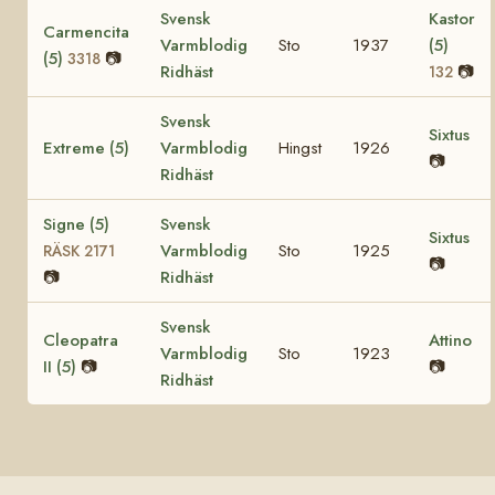
Svensk
Kastor
Carmencita
Varmblodig
Sto
1937
(5)
(5)
📷
3318
Ridhäst
📷
132
Svensk
Sixtus
Extreme (5)
Varmblodig
Hingst
1926
📷
Ridhäst
Signe (5)
Svensk
Sixtus
Varmblodig
Sto
1925
RÄSK 2171
📷
📷
Ridhäst
Svensk
Cleopatra
Attino
Varmblodig
Sto
1923
II (5)
📷
📷
Ridhäst