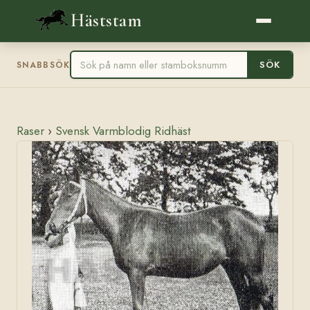
Häststam
SÖK
SNABBSÖK
Raser
›
Svensk Varmblodig Ridhäst