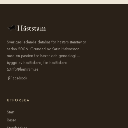
Häststam
Sveriges ledande databas för hästars stamtavlor
sedan 2006. Grundad av Karin Halvarsson
med en passion för hästar och genealogi —
byggd av hästälskare, för hästälskare.
info@haststam.se
Facebook
UTFORSKA
Start
Raser
Stamböcker