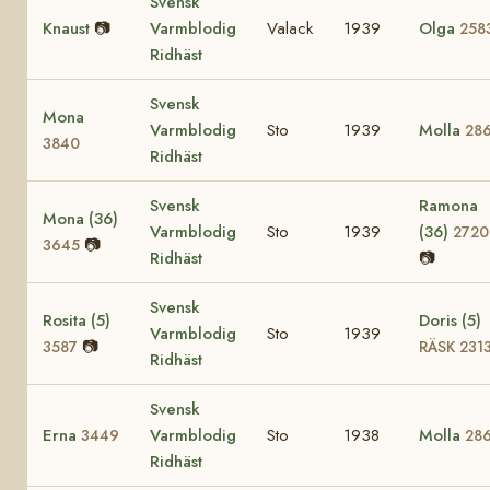
Svensk
Knaust
📷
Varmblodig
Valack
1939
Olga
258
Ridhäst
Svensk
Mona
Varmblodig
Sto
1939
Molla
28
3840
Ridhäst
Svensk
Ramona
Mona (36)
Varmblodig
Sto
1939
(36)
2720
📷
3645
Ridhäst
📷
Svensk
Rosita (5)
Doris (5)
Varmblodig
Sto
1939
📷
3587
RÄSK 231
Ridhäst
Svensk
Erna
Varmblodig
Sto
1938
Molla
3449
28
Ridhäst