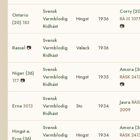
Svensk
Corry (20
Ontario
Varmblodig
Hingst
1936
RÄ III 107
(20)
183
Ridhäst
📷
Svensk
Rassel
📷
Varmblodig
Valack
1936
Ridhäst
Svensk
Amora (3
Niger (36)
Varmblodig
Hingst
1935
RÄSK 241
📷
177
Ridhäst
📷
Svensk
Jaura
RÄS
Erna
Varmblodig
Sto
1934
3013
2009
Ridhäst
Svensk
Amora (3
Hingst e.
Varmblodig
Hingst
1934
RÄSK 241
Eros (36)