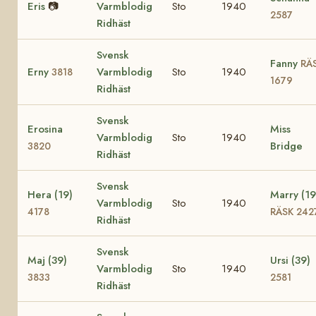
Eris
📷
Varmblodig
Sto
1940
2587
Ridhäst
Svensk
Fanny
RÄ
Erny
Varmblodig
Sto
1940
3818
1679
Ridhäst
Svensk
Erosina
Miss
Varmblodig
Sto
1940
Bridge
3820
Ridhäst
Svensk
Hera (19)
Marry (19
Varmblodig
Sto
1940
4178
RÄSK 242
Ridhäst
Svensk
Maj (39)
Ursi (39)
Varmblodig
Sto
1940
3833
2581
Ridhäst