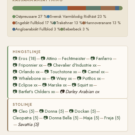
RASSAMMANSÄTTNING
Ostpreussare 27 %
Svensk Varmblodig Ridhäst 23 %
Engelskt Fullblod 17 %
Trakehner 13 %
Hannoveranare 13 %
Angloarabiskt Fullblod 3 %
Beberbeck 3 %
HINGSTLINJE
📷
Eros (18)
📷
Attino
Fechtmeister
📷
Fanfarro
—
—
—
—
📷
Friponnier xx
📷
Chevalier d'Industrie xx
—
—
📷
Orlando xx
📷
Touchstone xx
📷
Camel xx
—
—
—
📷
Whalebone xx
📷
Waxy xx
📷
Pot8os xx
—
—
—
📷
Eclipse xx
📷
Marske xx
📷
Squirt xx
—
—
—
📷
Bartlet's Childers xx
📷
Darley Arabian ox
—
STOLINJE
📷
Cleo (5)
📷
Donna (5)
📷
Dockan (5)
—
—
—
Cleopatra (5)
📷
Donna Bella (5)
Maja (5)
Freja (5)
—
—
—
Savattia (5)
—