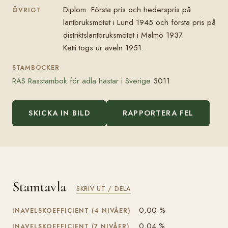
Diplom. Första pris och hederspris på
ÖVRIGT
lantbruksmötet i Lund 1945 och första pris på
distriktslantbruksmötet i Malmö 1937.
Ketti togs ur aveln 1951.
STAMBÖCKER
RÄS Rasstambok för ädla hästar i Sverige
3011
SKICKA IN BILD
RAPPORTERA FEL
Stamtavla
SKRIV UT / DELA
0,00 %
INAVELSKOEFFICIENT (4 NIVÅER)
0,04 %
INAVELSKOEFFICIENT (7 NIVÅER)