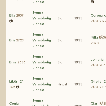
Ridhäst
📷
Svensk
Ella
Corona x
2857
Varmblodig
Sto
1933
📷
RÄSK 217
Ridhäst
Svensk
Nilla
RÄS
Eris
Varmblodig
Sto
1933
2723
2070
Ridhäst
Svensk
Lotharia I
Erna
Varmblodig
Sto
1933
2686
RÄSK 206
Ridhäst
Svensk
Likör (21)
Giletta (2
Varmblodig
Hingst
1933
📷
149
RÄSK 213
Ridhäst
Svensk
Centa
Clari
RÄS