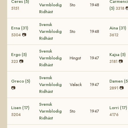
Ceres (5)
Carmenci
Varmblodig
Sto
1948
(5)

5151
3318
Ridhäst
Svensk
Erna (31)
Aina (31)
Varmblodig
Sto
1948
📷
5304
3612
Ridhäst
Svensk
Ergo (5)
Kajsa (5)
Varmblodig
Hingst
1947
📷
📷
323
3181
Ridhäst
Svensk
Greco (5)
Damen (5
Varmblodig
Valack
1947
📷
📷
2891
Ridhäst
Svensk
Lisen (17)
Lorri (17)
Varmblodig
Sto
1947
5204
4176
Ridhäst