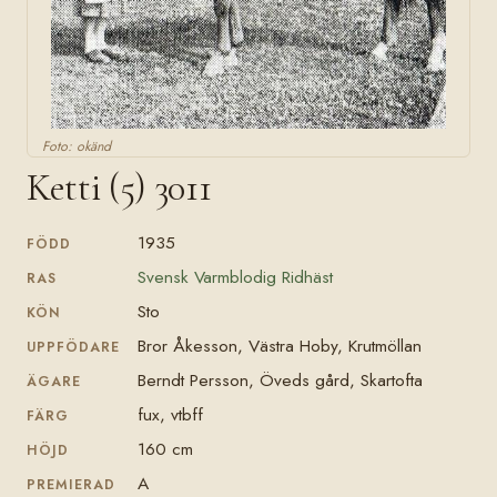
Foto: okänd
Ketti (5) 3011
1935
FÖDD
Svensk Varmblodig Ridhäst
RAS
Sto
KÖN
Bror Åkesson, Västra Hoby, Krutmöllan
UPPFÖDARE
Berndt Persson, Öveds gård, Skartofta
ÄGARE
fux, vtbff
FÄRG
160 cm
HÖJD
A
PREMIERAD