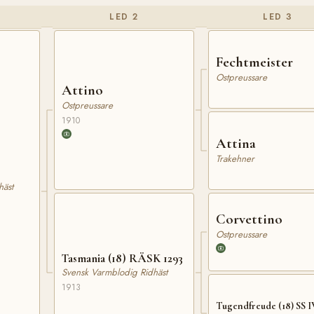
LED 2
LED 3
Fechtmeister
Ostpreussare
Attino
Ostpreussare
1910
Attina
Trakehner
häst
Corvettino
Ostpreussare
Tasmania (18) RÄSK 1293
Svensk Varmblodig Ridhäst
1913
Tugendfreude (18) SS I