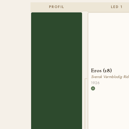
PROFIL
LED 1
Eros (18)
Svensk Varmblodig Rid
1926