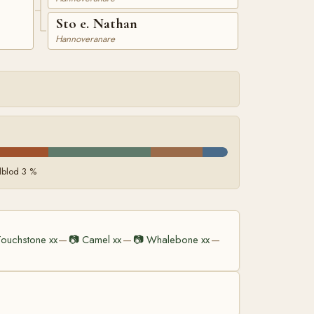
Sto e. Nathan
Hannoveranare
llblod 3 %
ouchstone xx
📷
Camel xx
📷
Whalebone xx
—
—
—