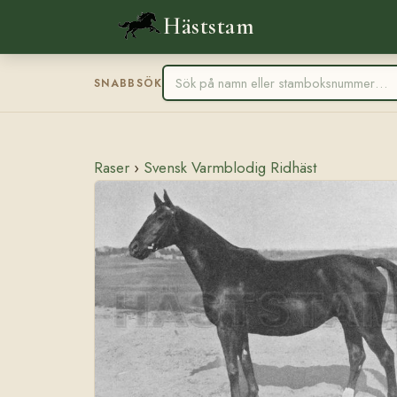
Häststam
SNABBSÖK
Raser
›
Svensk Varmblodig Ridhäst