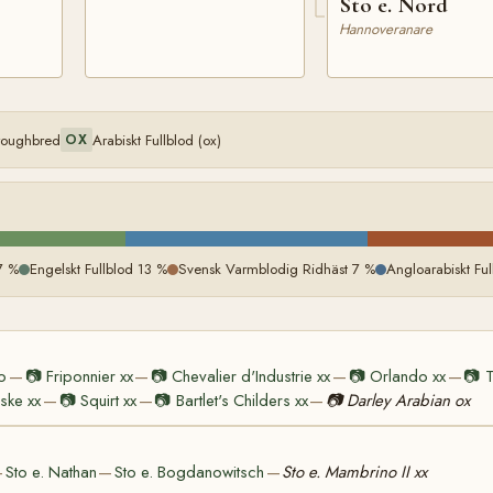
Sto e. Nord
Hannoveranare
oroughbred
Arabiskt Fullblod (ox)
OX
7 %
Engelskt Fullblod 13 %
Svensk Varmblodig Ridhäst 7 %
Angloarabiskt Fu
o
📷
Friponnier xx
📷
Chevalier d'Industrie xx
📷
Orlando xx
📷
T
—
—
—
—
ske xx
📷
Squirt xx
📷
Bartlet's Childers xx
📷
Darley Arabian ox
—
—
—
Sto e. Nathan
Sto e. Bogdanowitsch
Sto e. Mambrino II xx
—
—
—