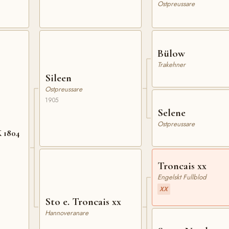
Ostpreussare
Bülow
Trakehner
Sileen
Ostpreussare
1905
Selene
Ostpreussare
K 1804
Troncais xx
Engelskt Fullblod
XX
Sto e. Troncais xx
Hannoveranare