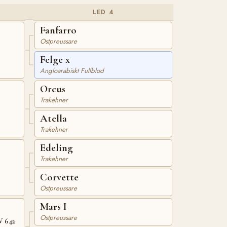
LED 4
Fanfarro
Ostpreussare
Felge x
Angloarabiskt Fullblod
Orcus
Trakehner
Atella
Trakehner
Edeling
Trakehner
Corvette
Ostpreussare
Mars I
Ostpreussare
V 642