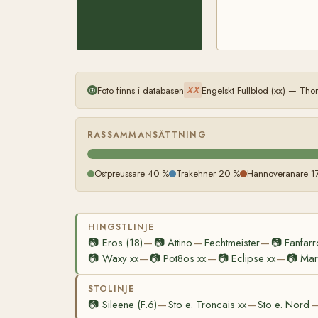
Foto finns i databasen
Engelskt Fullblod (xx) — Th
XX
RASSAMMANSÄTTNING
Ostpreussare 40 %
Trakehner 20 %
Hannoveranare 1
HINGSTLINJE
📷
Eros (18)
📷
Attino
Fechtmeister
📷
Fanfarr
—
—
—
📷
Waxy xx
📷
Pot8os xx
📷
Eclipse xx
📷
Mar
—
—
—
STOLINJE
📷
Sileene (F.6)
Sto e. Troncais xx
Sto e. Nord
—
—