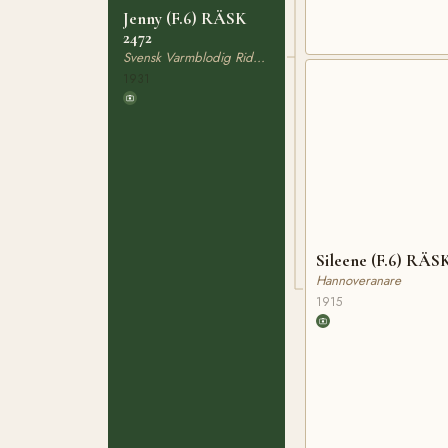
Jenny (F.6) RÄSK
2472
Svensk Varmblodig Ridhäst
1931
Sileene (F.6) RÄS
Hannoveranare
1915