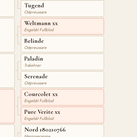
Tugend
Ostpreussare
Weltmann xx
Engelskt Fullblod
Belinde
Ostpreussare
Paladin
Trakehner
Serenade
Ostpreussare
Courcolet xx
Engelskt Fullblod
Pure Verite xx
Engelskt Fullblod
Nord 180210766
Hannoveranare