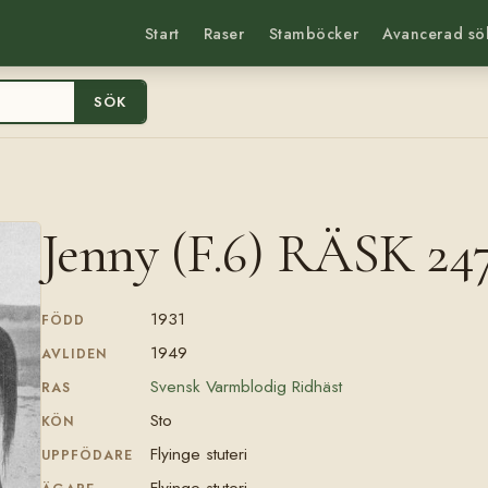
Start
Raser
Stamböcker
Avancerad sö
SÖK
Jenny (F.6) RÄSK 24
1931
FÖDD
1949
AVLIDEN
Svensk Varmblodig Ridhäst
RAS
Sto
KÖN
Flyinge stuteri
UPPFÖDARE
Flyinge stuteri