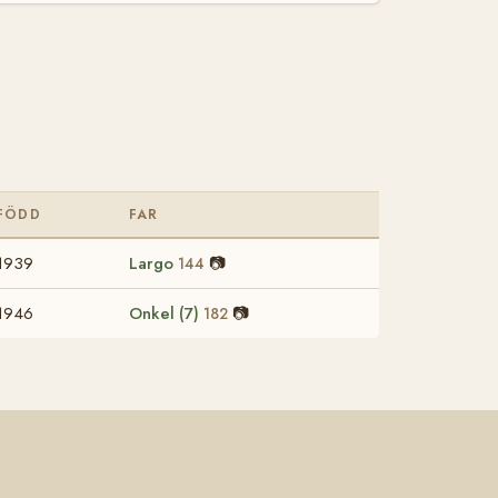
FÖDD
FAR
1939
Largo
📷
144
1946
Onkel (7)
📷
182