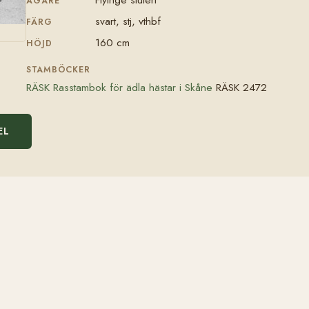
ÄGARE
svart, stj, vthbf
FÄRG
160 cm
HÖJD
STAMBÖCKER
RÄSK Rasstambok för ädla hästar i Skåne
RÄSK 2472
EL