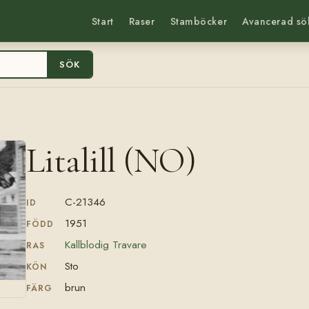
Start
Raser
Stamböcker
Avancerad sö
SÖK
Litalill (NO)
C-21346
ID
1951
FÖDD
Kallblodig Travare
RAS
Sto
KÖN
brun
FÄRG