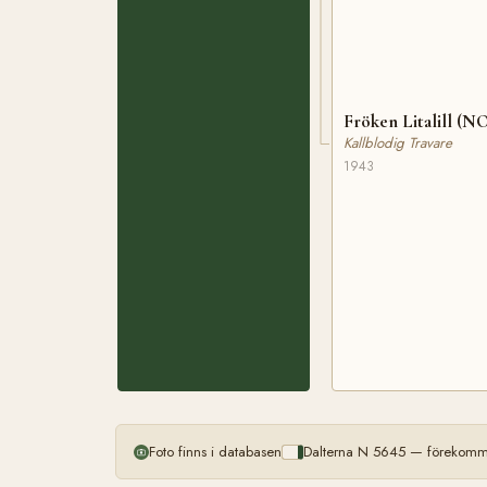
Fröken Litalill (N
Kallblodig Travare
1943
Foto finns i databasen
Dalterna N 5645 — förekomme