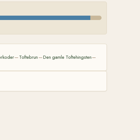
erkoder
Toftebrun
Den gamle Toftehingsten
—
—
—