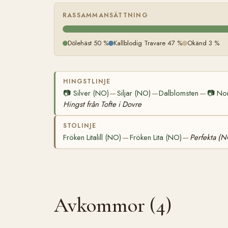
RASSAMMANSÄTTNING
Dölehäst 50 %
Kallblodig Travare 47 %
Okänd 3 %
HINGSTLINJE
📷
Silver (NO)
Siljar (NO)
Dalblomsten
📷
No
—
—
—
Hingst från Tofte i Dovre
STOLINJE
Fröken Litalill (NO)
Fröken Lita (NO)
Perfekta (
—
—
Avkommor (4)