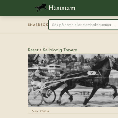
Häststam
SNABBSÖK
Raser
›
Kallblodig Travare
Foto: Okänd