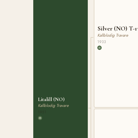
Silver (NO) T-1
Kallblodig Travare
1933
Litalill (NO)
Kallblodig Travare
1951