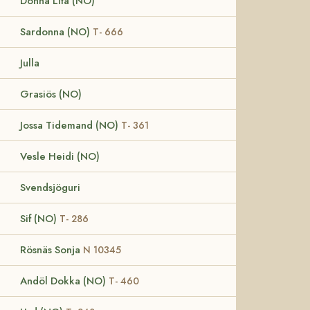
Donna Lita (NO)
Sardonna (NO)
T- 666
Julla
Grasiös (NO)
Jossa Tidemand (NO)
T- 361
Vesle Heidi (NO)
Svendsjöguri
Sif (NO)
T- 286
Rösnäs Sonja
N 10345
Andöl Dokka (NO)
T- 460