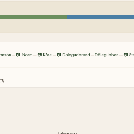
rmsön
📷
Norm
📷
Kåre
📷
Dalegudbrand
Dölegubben
📷
St
—
—
—
—
—
NO)
Avkommor