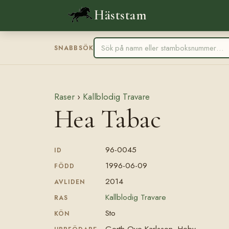
Häststam
SNABBSÖK
Raser
›
Kallblodig Travare
Hea Tabac
96-0045
ID
1996-06-09
FÖDD
2014
AVLIDEN
Kallblodig Travare
RAS
Sto
KÖN
Gerth-Ove Karlsson, Heby