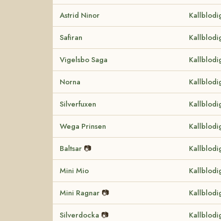
Astrid Ninor
Kallblodi
Safiran
Kallblodi
Vigelsbo Saga
Kallblodi
Norna
Kallblodi
Silverfuxen
Kallblodi
Wega Prinsen
Kallblodi
Baltsar
📷
Kallblodi
Mini Mio
Kallblodi
Mini Ragnar
📷
Kallblodi
Silverdocka
📷
Kallblodi