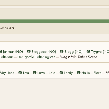
lehäst 3 %
📷
Jahnuar (NO)
📷
Steggbest (NO)
📷
Stegg (NO)
📷
Trygve (NO
—
—
—
Toftebrun
Den gamle Toftehingsten
Hingst från Tofte i Dovre
—
—
Åby Lissa
📷
Liva
📷
Lova
Lolo
📷
Lordy
📷
Hallis
Flora
Ne
—
—
—
—
—
—
—