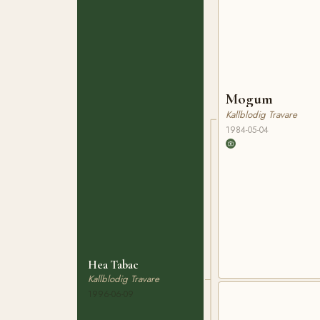
Mogum
Kallblodig Travare
1984-05-04
Hea Tabac
Kallblodig Travare
1996-06-09