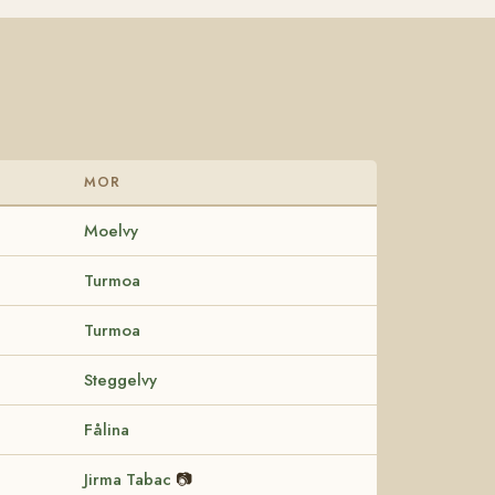
MOR
Moelvy
Turmoa
Turmoa
Steggelvy
Fålina
Jirma Tabac
📷