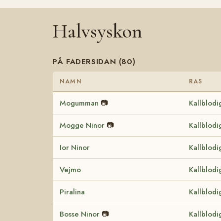
Halvsyskon
PÅ FADERSIDAN (80)
NAMN
RAS
Mogumman
📷
Kallblodi
Mogge Ninor
📷
Kallblodi
Ior Ninor
Kallblodi
Vejmo
Kallblodi
Piralina
Kallblodi
Bosse Ninor
📷
Kallblodi