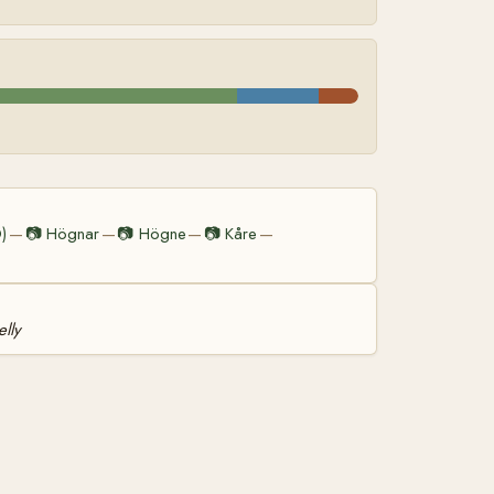
)
📷
Högnar
📷
Högne
📷
Kåre
—
—
—
—
lly