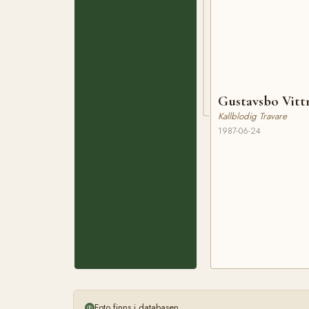
Gustavsbo Vitt
Kallblodig Travare
1987-06-24
Foto finns i databasen