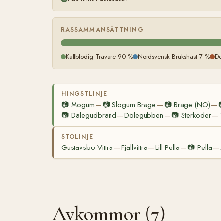
RASSAMMANSÄTTNING
Kallblodig Travare 90 %
Nordsvensk Brukshäst 7 %
Dö
HINGSTLINJE
📷
Mogum
📷
Slogum Brage
📷
Brage (NO)
—
—
—
📷
Dalegudbrand
Dölegubben
📷
Sterkoder
—
—
—
STOLINJE
Gustavsbo Vittra
Fjällvittra
Lill Pella
📷
Pella
—
—
—
—
Avkommor (7)