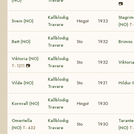
(NO)
Travare
📷
Kallblodig
Stagrim
Svein (NO)
Hingst
1933
Travare
(NO)
T-
Kallblodig
Bett (NO)
Sto
1932
Brimiss
Travare
Viktoria (NO)
Kallblodig
Sto
1932
Viktori
📷
Travare
T- 1211
Kallblodig
Vilde (NO)
Sto
1931
Hildur I
Travare
Kallblodig
Kornvall (NO)
Hingst
1930
Travare
Omertella
Kallblodig
Tarante
Sto
1930
(NO)
Travare
(NO)
T- 432
T-