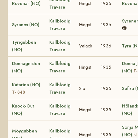
Rovenar (NO)
Hingst
1936
Rovena
Travare
Kallblodig
Syrene
Syranos (NO)
Hingst
1936
Travare
📷
Tyrigubben
Kallblodig
Valack
1936
Tyra (
(NO)
Travare
Donnagnisten
Kallblodig
Donna 
Hingst
1935
(NO)
Travare
(NO)
T-
Katarina (NO)
Kallblodig
Sto
1935
Sefira 
Travare
T- 848
Knock-Out
Kallblodig
Hölands
Hingst
1935
(NO)
Travare
(NO)
Sonja 
Möygubben
Kallblodig
Hingst
1935
(NO)
N 