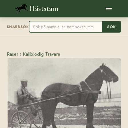
Häststam
SÖK
SNABBSÖK
Raser
›
Kallblodig Travare