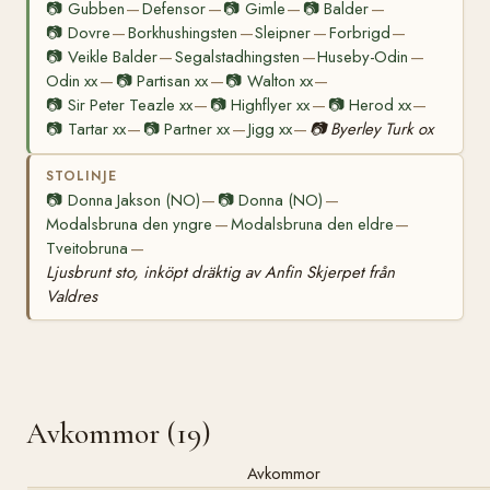
📷
Gubben
Defensor
📷
Gimle
📷
Balder
—
—
—
—
📷
Dovre
Borkhushingsten
Sleipner
Forbrigd
—
—
—
—
📷
Veikle Balder
Segalstadhingsten
Huseby-Odin
—
—
—
Odin xx
📷
Partisan xx
📷
Walton xx
—
—
—
📷
Sir Peter Teazle xx
📷
Highflyer xx
📷
Herod xx
—
—
—
📷
Tartar xx
📷
Partner xx
Jigg xx
📷
Byerley Turk ox
—
—
—
STOLINJE
📷
Donna Jakson (NO)
📷
Donna (NO)
—
—
Modalsbruna den yngre
Modalsbruna den eldre
—
—
Tveitobruna
—
Ljusbrunt sto, inköpt dräktig av Anfin Skjerpet från
Valdres
Avkommor (19)
Avkommor