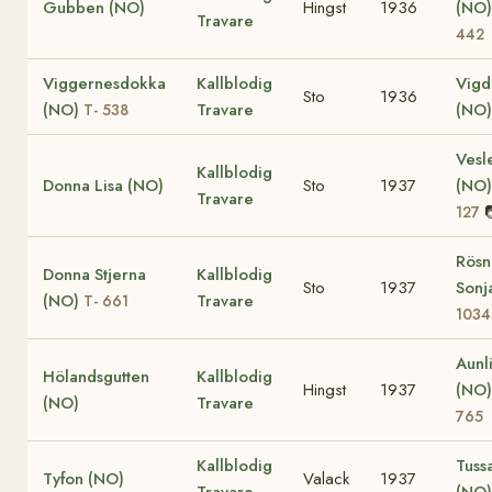
Gubben (NO)
Hingst
1936
(NO
Travare
442
Viggernesdokka
Kallblodig
Vigd
Sto
1936
(NO)
Travare
(NO)
T- 538
Vesl
Kallblodig
Donna Lisa (NO)
Sto
1937
(NO
Travare
127
Rösn
Donna Stjerna
Kallblodig
Sto
1937
Sonj
(NO)
Travare
T- 661
1034
Aunli
Hölandsgutten
Kallblodig
Hingst
1937
(NO
(NO)
Travare
765
Kallblodig
Tuss
Tyfon (NO)
Valack
1937