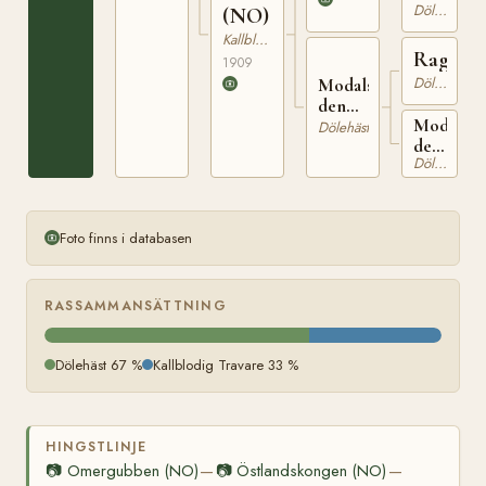
Dölehäst
(NO)
Kallblodig Travare
Ragnar
1909
Dölehäst
Modalsbruna
den
Modalsbr
yngre
Dölehäst
den
Dölehäst
eldre
Foto finns i databasen
RASSAMMANSÄTTNING
Dölehäst 67 %
Kallblodig Travare 33 %
HINGSTLINJE
📷
Omergubben (NO)
📷
Östlandskongen (NO)
—
—