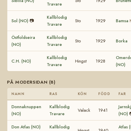
Sibilla (NO)
Sto
1929
Brunett
Travare
Kallblodig
Sol (NO)
📷
Sto
1929
Bamsa
Travare
Östfoldseira
Kallblodig
Sto
1929
Borka
(NO)
Travare
Kallblodig
Omerd
C.H. (NO)
Hingst
1928
Travare
(NO)
PÅ MODERSIDAN (8)
NAMN
RAS
KÖN
FÖDD
FAR
Donnaknuppen
Kallblodig
Jarns
Valack
1941
(NO)
Travare
(NO)
Don Atlas (NO)
Kallblodig
Atlas
Hingst
1940