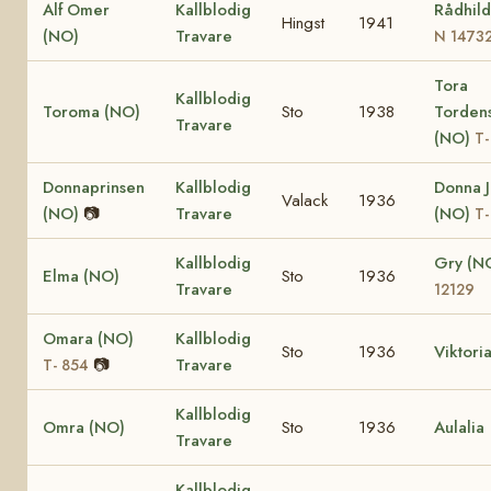
Alf Omer
Kallblodig
Rådhild
Hingst
1941
(NO)
Travare
N 1473
Tora
Kallblodig
Toroma (NO)
Sto
1938
Tordens
Travare
(NO)
T-
Donnaprinsen
Kallblodig
Donna 
Valack
1936
(NO)
📷
Travare
(NO)
T-
Kallblodig
Gry (N
Elma (NO)
Sto
1936
Travare
12129
Omara (NO)
Kallblodig
Sto
1936
Viktori
📷
Travare
T- 854
Kallblodig
Omra (NO)
Sto
1936
Aulalia
Travare
Kallblodig