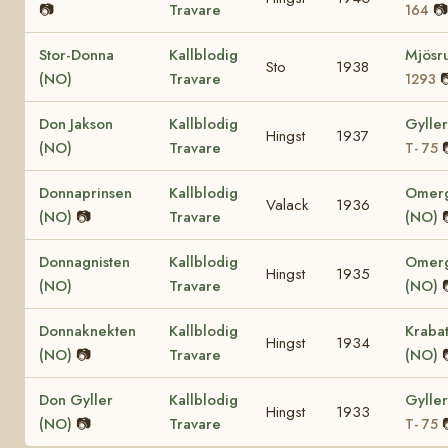
📷
Travare
📷
164
Stor-Donna
Kallblodig
Mjösr
Sto
1938
(NO)
Travare

1293
Don Jakson
Kallblodig
Gylle
Hingst
1937
(NO)
Travare
T- 75
Donnaprinsen
Kallblodig
Omer
Valack
1936
(NO)
📷
Travare
(NO)
Donnagnisten
Kallblodig
Omer
Hingst
1935
(NO)
Travare
(NO)
Donnaknekten
Kallblodig
Kraba
Hingst
1934
(NO)
📷
Travare
(NO)
Don Gyller
Kallblodig
Gylle
Hingst
1933
(NO)
📷
Travare
T- 75