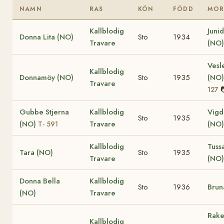
NAMN
RAS
KÖN
FÖDD
MO
Kallblodig
Juni
Donna Lita (NO)
Sto
1934
Travare
(NO)
Vesl
Kallblodig
Donnamöy (NO)
Sto
1935
(NO
Travare
127
Gubbe Stjerna
Kallblodig
Vigd
Sto
1935
(NO)
Travare
(NO)
T- 591
Kallblodig
Tuss
Tara (NO)
Sto
1935
Travare
(NO)
Donna Bella
Kallblodig
Sto
1936
Brun
(NO)
Travare
Rake
Kallblodig