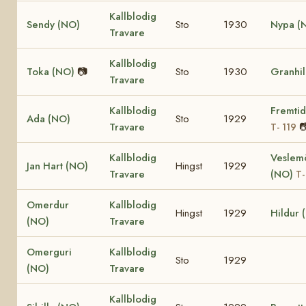
Kallblodig
Sendy (NO)
Sto
1930
Nypa (
Travare
Kallblodig
Toka (NO)
📷
Sto
1930
Granhi
Travare
Kallblodig
Fremtid
Ada (NO)
Sto
1929
Travare

T- 119
Kallblodig
Veslem
Jan Hart (NO)
Hingst
1929
Travare
(NO)
T-
Omerdur
Kallblodig
Hingst
1929
Hildur 
(NO)
Travare
Omerguri
Kallblodig
Sto
1929
(NO)
Travare
Kallblodig