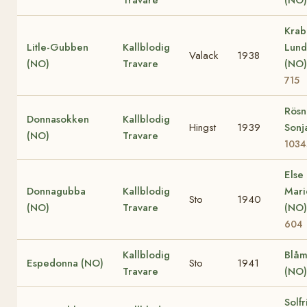
Travare
(NO)
Krab
Litle-Gubben
Kallblodig
Lund
Valack
1938
(NO)
Travare
(NO
715
Rösn
Donnasokken
Kallblodig
Hingst
1939
Sonj
(NO)
Travare
1034
Else
Donnagubba
Kallblodig
Mari
Sto
1940
(NO)
Travare
(NO
604
Kallblodig
Blå
Espedonna (NO)
Sto
1941
Travare
(NO)
Solfr