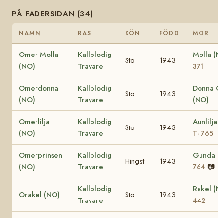
PÅ FADERSIDAN (34)
NAMN
RAS
KÖN
FÖDD
MOR
Omer Molla
Kallblodig
Molla 
Sto
1943
(NO)
Travare
371
Omerdonna
Kallblodig
Donna 
Sto
1943
(NO)
Travare
(NO)
Omerlilja
Kallblodig
Aunlilj
Sto
1943
(NO)
Travare
T- 765
Omerprinsen
Kallblodig
Gunda
Hingst
1943
(NO)
Travare
📷
764
Kallblodig
Rakel 
Orakel (NO)
Sto
1943
Travare
442