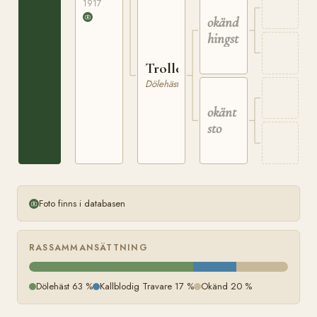
1917
okänd
hingst
Trollerudborka
Dölehäst
okänt
sto
Foto finns i databasen
RASSAMMANSÄTTNING
Dölehäst 63 %
Kallblodig Travare 17 %
Okänd 20 %