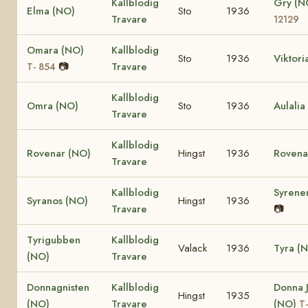
Kallblodig
Gry (
Elma (NO)
Sto
1936
Travare
12129
Omara (NO)
Kallblodig
Sto
1936
Viktori
📷
Travare
T- 854
Kallblodig
Omra (NO)
Sto
1936
Aulalia
Travare
Kallblodig
Rovenar (NO)
Hingst
1936
Rovena
Travare
Kallblodig
Syrene
Syranos (NO)
Hingst
1936
Travare
📷
Tyrigubben
Kallblodig
Valack
1936
Tyra (
(NO)
Travare
Donnagnisten
Kallblodig
Donna 
Hingst
1935
(NO)
Travare
(NO)
T