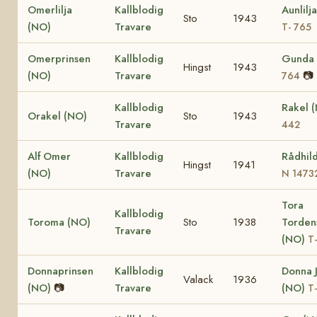
Omerlilja
Kallblodig
Aunlilj
Sto
1943
(NO)
Travare
T- 765
Omerprinsen
Kallblodig
Gunda
Hingst
1943
(NO)
Travare
📷
764
Kallblodig
Rakel 
Orakel (NO)
Sto
1943
Travare
442
Alf Omer
Kallblodig
Rådhil
Hingst
1941
(NO)
Travare
N 1473
Tora
Kallblodig
Toroma (NO)
Sto
1938
Torden
Travare
(NO)
T-
Donnaprinsen
Kallblodig
Donna 
Valack
1936
(NO)
📷
Travare
(NO)
T