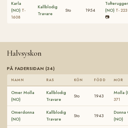
Karla
Tofterugge
Kallblodig
(NO)
Sto
1954
(NO)
T-
T- 223
Travare
📷
1608
Halvsyskon
PÅ FADERSIDAN (34)
NAMN
RAS
KÖN
FÖDD
MOR
Omer Molla
Kallblodig
Molla 
Sto
1943
(NO)
Travare
371
Omerdonna
Kallblodig
Donna 
Sto
1943
(NO)
Travare
(NO)