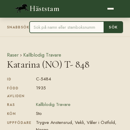
Häststam
SÖK
SNABBSÖK
Raser
›
Kallblodig Travare
Katarina (NO) T- 848
C-5484
ID
1935
FÖDD
AVLIDEN
Kallblodig Travare
RAS
Sto
KÖN
Trygve Anstensrud, Vekli, Våler i Östfold,
UPPFÖDARE
Norge