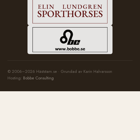
© 2006–2026 Häststam.se · Grundad av Karin Halvarsson
Hosting:
Bobbe Consulting