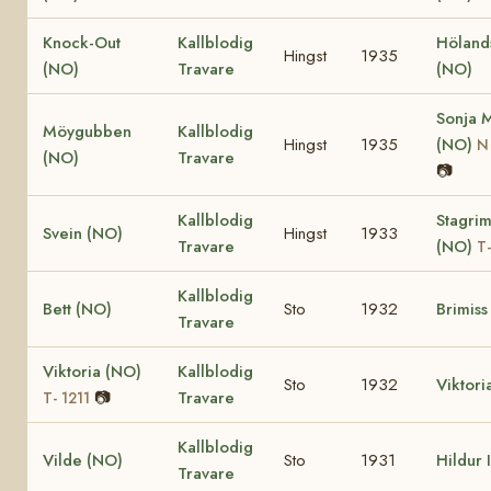
Knock-Out
Kallblodig
Hölands
Hingst
1935
(NO)
Travare
(NO)
Sonja 
Möygubben
Kallblodig
Hingst
1935
(NO)
N
(NO)
Travare
📷
Kallblodig
Stagrim
Svein (NO)
Hingst
1933
Travare
(NO)
T-
Kallblodig
Bett (NO)
Sto
1932
Brimiss
Travare
Viktoria (NO)
Kallblodig
Sto
1932
Viktori
📷
Travare
T- 1211
Kallblodig
Vilde (NO)
Sto
1931
Hildur 
Travare