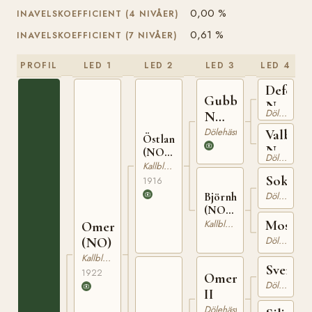
0,00 %
INAVELSKOEFFICIENT (4 NIVÅER)
0,61 %
INAVELSKOEFFICIENT (7 NIVÅER)
PROFIL
LED 1
LED 2
LED 3
LED 4
Defenso
Gubben
N
Dölehäst
N
565
692
Dölehäst
Valborg
Östlandskongen
N
(NO)
Dölehäst
808
T-68
Kallblodig Travare
Sokrate
1916
Björnhild
Dölehäst
(NO)
T-83
Moseby
Kallblodig Travare
Omergubben
(NO)
Dölehäst
Kallblodig Travare
Svends
1922
Omer
Dölehäst
II
Dölehäst