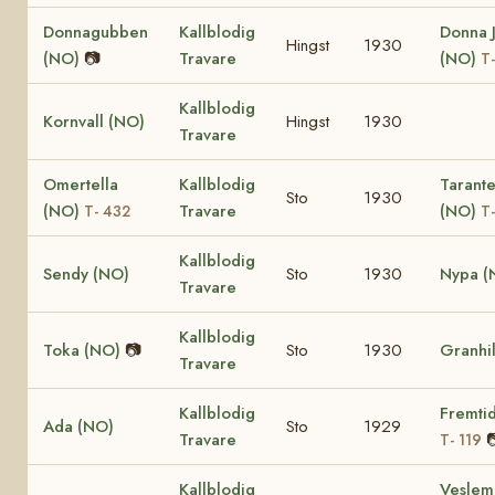
Donnagubben
Kallblodig
Donna 
Hingst
1930
(NO)
📷
Travare
(NO)
T
Kallblodig
Kornvall (NO)
Hingst
1930
Travare
Omertella
Kallblodig
Tarante
Sto
1930
(NO)
Travare
(NO)
T- 432
T
Kallblodig
Sendy (NO)
Sto
1930
Nypa (
Travare
Kallblodig
Toka (NO)
📷
Sto
1930
Granhi
Travare
Kallblodig
Fremti
Ada (NO)
Sto
1929
Travare

T- 119
Kallblodig
Veslem