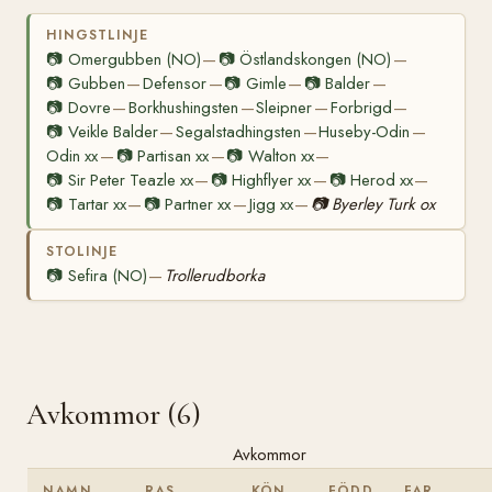
HINGSTLINJE
📷
Omergubben (NO)
📷
Östlandskongen (NO)
—
—
📷
Gubben
Defensor
📷
Gimle
📷
Balder
—
—
—
—
📷
Dovre
Borkhushingsten
Sleipner
Forbrigd
—
—
—
—
📷
Veikle Balder
Segalstadhingsten
Huseby-Odin
—
—
—
Odin xx
📷
Partisan xx
📷
Walton xx
—
—
—
📷
Sir Peter Teazle xx
📷
Highflyer xx
📷
Herod xx
—
—
—
📷
Tartar xx
📷
Partner xx
Jigg xx
📷
Byerley Turk ox
—
—
—
STOLINJE
📷
Sefira (NO)
Trollerudborka
—
Avkommor (6)
Avkommor
NAMN
RAS
KÖN
FÖDD
FAR