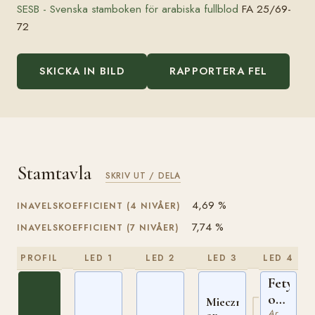
SESB - Svenska stamboken för arabiska fullblod
FA 25/69-
72
SKICKA IN BILD
RAPPORTERA FEL
Stamtavla
SKRIV UT / DELA
4,69 %
INAVELSKOEFFICIENT (4 NIVÅER)
7,74 %
INAVELSKOEFFICIENT (7 NIVÅER)
PROFIL
LED 1
LED 2
LED 3
LED 4
Fetysz
ox
Miecznik
Arabiskt Fullblod