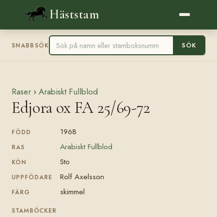
Häststam
SÖK
SNABBSÖK
Raser
›
Arabiskt Fullblod
Edjora ox FA 25/69-72
1968
FÖDD
Arabiskt Fullblod
RAS
Sto
KÖN
Rolf Axelsson
UPPFÖDARE
skimmel
FÄRG
STAMBÖCKER