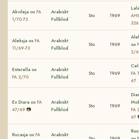
Lal
Akvileja ox
Arabiskt
FA
Sto
1969
AH
Fullblod
1/70-73
326
Ale
Aleksja ox
Arabiskt
FA
Sto
1969
ox
Fullblod
11/69-73
2/6
Cel
Esterella ox
Arabiskt
Sto
1969
FA 
Fullblod
FA 2/70
67
Dia
Ex Diara ox
Arabiskt
Mok
FA
Sto
1969
📷
Fullblod
47/69
FA 
67
Rus
Rucasja ox
Arabiskt
FA
Sto
1969
ox