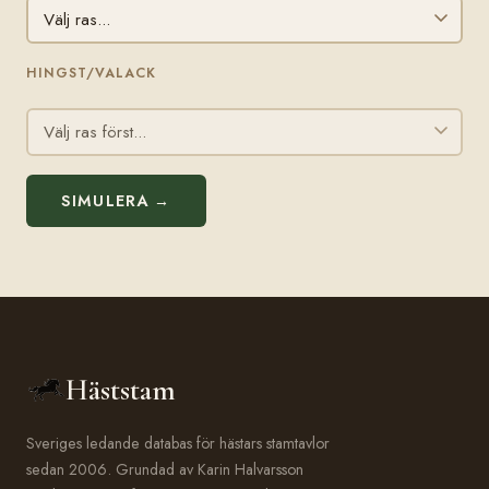
HINGST/VALACK
SIMULERA →
Häststam
Sveriges ledande databas för hästars stamtavlor
sedan 2006. Grundad av Karin Halvarsson