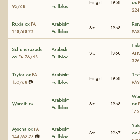
Hingst
1968
ox
Fullblod
93/68
224
Ruxia ox
Arabiskt
Rut
FA
Sto
1968
Fullblod
148/68-72
PAS
Lal
Scheherazade
Arabiskt
Sto
1968
AH
ox
Fullblod
FA 76/68
326
Tryfor ox
Arabiskt
Tryf
FA
Hingst
1968
📷
Fullblod
150/68
PAS
Wor
Arabiskt
Wardih ox
Sto
1968
ox
Fullblod
176
Yat
Ayscha ox
Arabiskt
FA
Sto
1967
ox
📷
Fullblod
144/68-73