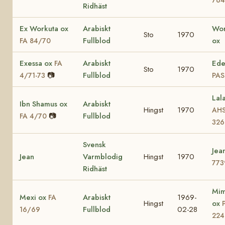
Ridhäst
Ex Workuta ox
Arabiskt
Wor
Sto
1970
Fullblod
ox
FA 84/70
Exessa ox
Arabiskt
Ede
FA
Sto
1970
📷
Fullblod
4/71-73
PAS
Lal
Ibn Shamus ox
Arabiskt
Hingst
1970
AH
📷
Fullblod
FA 4/70
326
Svensk
Jea
Jean
Varmblodig
Hingst
1970
773
Ridhäst
Mim
Mexi ox
Arabiskt
1969-
FA
Hingst
ox
Fullblod
02-28
16/69
224