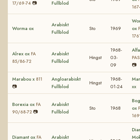
📷
Fullblod
17/69-74
167
Wor
Arabiskt
Worma ox
Sto
1969
ox
Fullblod
176
1968-
Alf
Alrex ox
Arabiskt
FA
Hingst
03-
PAS
Fullblod
85/86-72
09
📷
Marabou x
Angloarabiskt
1968-
Mar
811
Hingst
📷
Fullblod
01-24
xx
Bog
Borexia ox
Arabiskt
FA
Sto
1968
ox
📷
Fullblod
90/68-72
169
Dia
Diamant ox
Arabiskt
Mok
FA