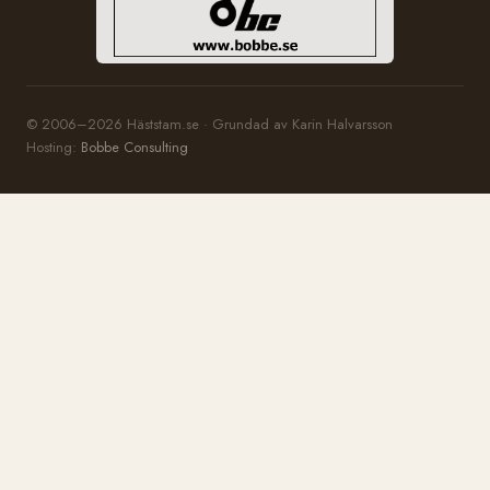
© 2006–2026 Häststam.se · Grundad av Karin Halvarsson
Hosting:
Bobbe Consulting