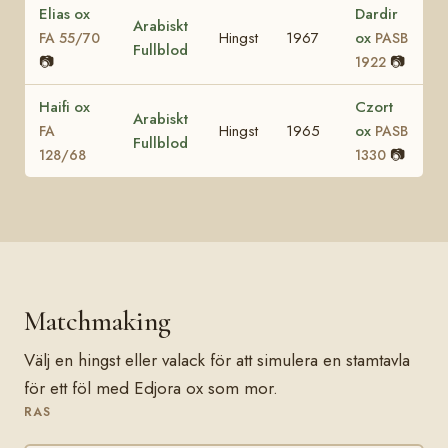
Elias ox
Dardir
Arabiskt
Hingst
1967
ox
FA 55/70
PASB
Fullblod
📷
📷
1922
Haifi ox
Czort
Arabiskt
Hingst
1965
ox
FA
PASB
Fullblod
📷
128/68
1330
Matchmaking
Välj en hingst eller valack för att simulera en stamtavla
för ett föl med Edjora ox som mor.
RAS