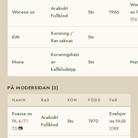
Wor
Arabiskt
Worexa ox
Sto
1966
ox
Fullblod
176
Korsning /
Kith
Sto
Ras saknas
Korsningshäst
Mona
av
Sto
Mar
kallblodstyp
PÅ MODERSIDAN (3)
NAMN
RAS
KÖN
FÖDD
FAR
Exessa ox
Exelsjor
Arabiskt
Sto
1970
ox
FA 4/71-
PASB
Fullblod
📷
73
2189