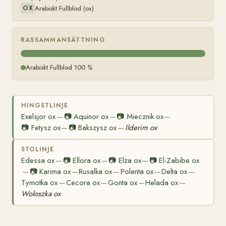
Arabiskt Fullblod (ox)
OX
RASSAMMANSÄTTNING
Arabiskt Fullblod 100 %
HINGSTLINJE
Exelsjor ox
📷
Aquinor ox
📷
Miecznik ox
—
—
—
📷
Fetysz ox
📷
Bakszysz ox
Ilderim ox
—
—
STOLINJE
Edessa ox
📷
Ellora ox
📷
Elza ox
📷
El-Zabibe ox
—
—
—
📷
Karima ox
Rusalka ox
Polenta ox
Delta ox
—
—
—
—
—
Tymotka ox
Cecora ox
Gonta ox
Helada ox
—
—
—
—
Woloszka ox