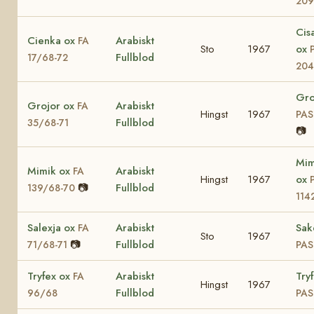
20
Cis
Cienka ox
Arabiskt
FA
Sto
1967
ox
Fullblod
17/68-72
20
Gro
Grojor ox
Arabiskt
FA
Hingst
1967
PAS
Fullblod
35/68-71
📷
Mi
Mimik ox
Arabiskt
FA
Hingst
1967
ox
📷
Fullblod
139/68-70
114
Salexja ox
Arabiskt
Sak
FA
Sto
1967
📷
Fullblod
71/68-71
PAS
Tryfex ox
Arabiskt
Tryf
FA
Hingst
1967
Fullblod
96/68
PAS