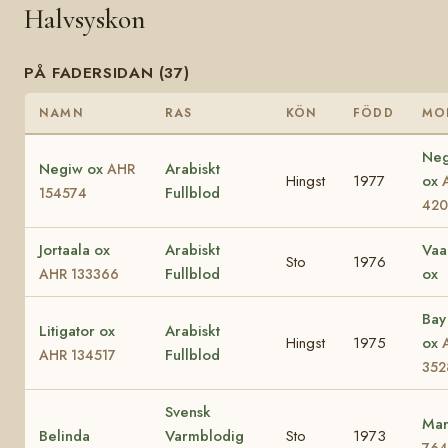
Halvsyskon
PÅ FADERSIDAN (37)
NAMN
RAS
KÖN
FÖDD
MO
Neg
Negiw ox
Arabiskt
AHR
Hingst
1977
ox
Fullblod
154574
420
Jortaala ox
Arabiskt
Vaa
Sto
1976
Fullblod
ox
AHR 133366
Bay
Litigator ox
Arabiskt
Hingst
1975
ox
Fullblod
AHR 134517
352
Svensk
Mar
Belinda
Varmblodig
Sto
1973
76