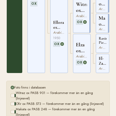
ox
Witraz
OX
Arabiskt Fullblod
PASB
ox
573
PASB
Arabiskt Fullblod
Makata
901
Ellora
OX
ox
ox
Arabiskt Fullblod
PASB
PASB
Arabiskt Fullblod
248
1388
1950
Rasim
Pierwszy
Elza
OX
ox
Arabiskt Fullblod
ox
PASB
798
PASB
Arabiskt Fullblod
El-
921
OX
Zabibe
ox
Arabiskt Fullblod
PASB
849
Foto finns i databasen
Witraz ox PASB 901 — förekommer mer än en gång
(linjeavel)
Ofir ox PASB 573 — förekommer mer än en gång (linjeavel)
Makata ox PASB 248 — förekommer mer än en gång
(linjeavel)