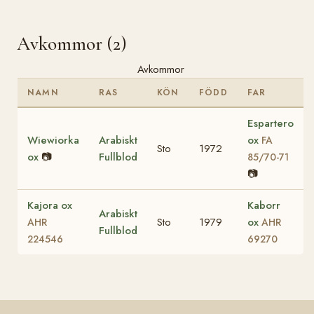
Avkommor (2)
Avkommor
NAMN
RAS
KÖN
FÖDD
FAR
Espartero
Wiewiorka
Arabiskt
ox
FA
Sto
1972
ox
📷
Fullblod
85/70-71
📷
Kajora ox
Kaborr
Arabiskt
Sto
1979
ox
AHR
AHR
Fullblod
224546
69270