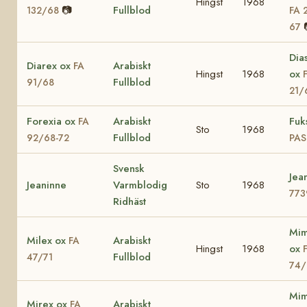
Hingst
1968
📷
Fullblod
132/68
FA 
67
Dia
Diarex ox
Arabiskt
FA
Hingst
1968
ox
Fullblod
91/68
21/
Forexia ox
Arabiskt
Fuk
FA
Sto
1968
Fullblod
92/68-72
PAS
Svensk
Jea
Jeaninne
Varmblodig
Sto
1968
773
Ridhäst
Mi
Milex ox
Arabiskt
FA
Hingst
1968
ox
Fullblod
47/71
74/
Mim
Mirex ox
Arabiskt
FA