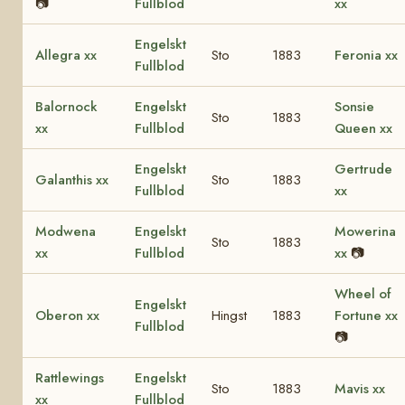
📷
Fullblod
xx
Engelskt
Allegra xx
Sto
1883
Feronia xx
Fullblod
Balornock
Engelskt
Sonsie
Sto
1883
xx
Fullblod
Queen xx
Engelskt
Gertrude
Galanthis xx
Sto
1883
Fullblod
xx
Modwena
Engelskt
Mowerina
Sto
1883
xx
Fullblod
xx
📷
Wheel of
Engelskt
Oberon xx
Hingst
1883
Fortune xx
Fullblod
📷
Rattlewings
Engelskt
Sto
1883
Mavis xx
xx
Fullblod