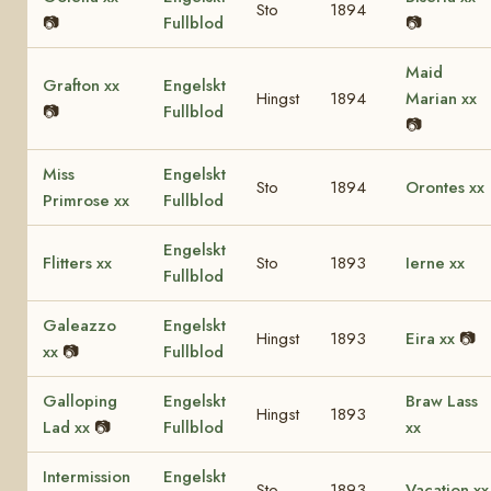
Sto
1894
📷
Fullblod
📷
Maid
Grafton xx
Engelskt
Hingst
1894
Marian xx
📷
Fullblod
📷
Miss
Engelskt
Sto
1894
Orontes xx
Primrose xx
Fullblod
Engelskt
Flitters xx
Sto
1893
Ierne xx
Fullblod
Galeazzo
Engelskt
Hingst
1893
Eira xx
📷
xx
📷
Fullblod
Galloping
Engelskt
Braw Lass
Hingst
1893
Lad xx
📷
Fullblod
xx
Intermission
Engelskt
Sto
1893
Vacation xx