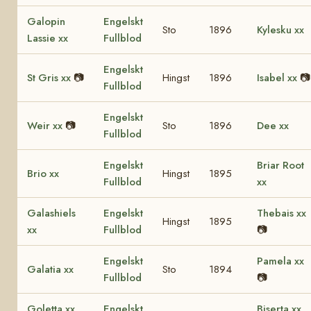
Galopin
Engelskt
Sto
1896
Kylesku xx
Lassie xx
Fullblod
Engelskt
St Gris xx
📷
Hingst
1896
Isabel xx
📷
Fullblod
Engelskt
Weir xx
📷
Sto
1896
Dee xx
Fullblod
Engelskt
Briar Root
Brio xx
Hingst
1895
Fullblod
xx
Galashiels
Engelskt
Thebais xx
Hingst
1895
xx
Fullblod
📷
Engelskt
Pamela xx
Galatia xx
Sto
1894
Fullblod
📷
Goletta xx
Engelskt
Biserta xx