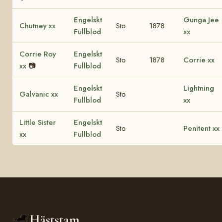
Engelskt
Gunga Jee
Chutney xx
Sto
1878
Fullblod
xx
Corrie Roy
Engelskt
Sto
1878
Corrie xx
xx
📷
Fullblod
Engelskt
Lightning
Galvanic xx
Sto
Fullblod
xx
Little Sister
Engelskt
Sto
Penitent xx
xx
Fullblod
Häststam