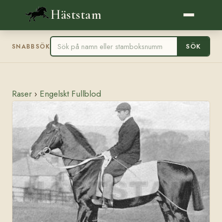
Häststam
SÖK
SNABBSÖK
Raser
›
Engelskt Fullblod