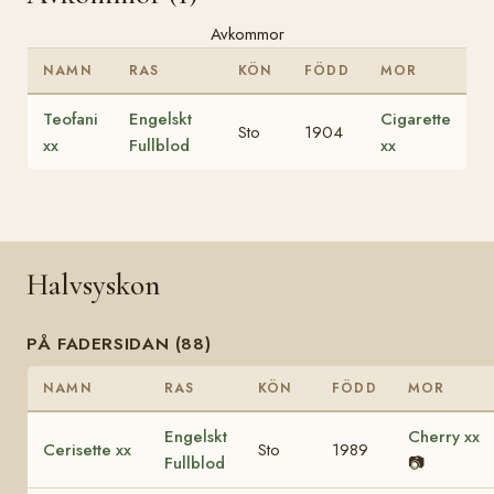
Avkommor
NAMN
RAS
KÖN
FÖDD
MOR
Teofani
Engelskt
Cigarette
Sto
1904
xx
Fullblod
xx
Halvsyskon
PÅ FADERSIDAN (88)
NAMN
RAS
KÖN
FÖDD
MOR
Engelskt
Cherry xx
Cerisette xx
Sto
1989
Fullblod
📷