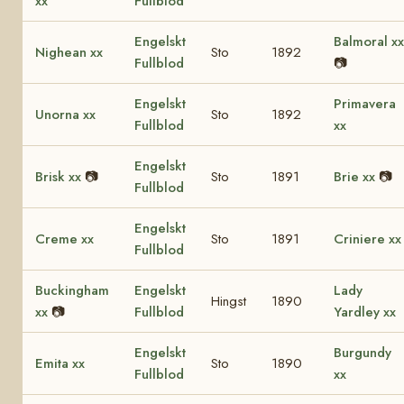
xx
Fullblod
Engelskt
Balmoral xx
Nighean xx
Sto
1892
Fullblod
📷
Engelskt
Primavera
Unorna xx
Sto
1892
Fullblod
xx
Engelskt
Brisk xx
📷
Sto
1891
Brie xx
📷
Fullblod
Engelskt
Creme xx
Sto
1891
Criniere xx
Fullblod
Buckingham
Engelskt
Lady
Hingst
1890
xx
📷
Fullblod
Yardley xx
Engelskt
Burgundy
Emita xx
Sto
1890
Fullblod
xx