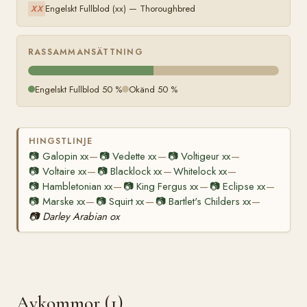
Engelskt Fullblod (xx) — Thoroughbred
XX
RASSAMMANSÄTTNING
Engelskt Fullblod 50 %
Okänd 50 %
HINGSTLINJE
📷
Galopin xx
📷
Vedette xx
📷
Voltigeur xx
—
—
—
📷
Voltaire xx
📷
Blacklock xx
Whitelock xx
—
—
—
📷
Hambletonian xx
📷
King Fergus xx
📷
Eclipse xx
—
—
—
📷
Marske xx
📷
Squirt xx
📷
Bartlet's Childers xx
—
—
—
📷
Darley Arabian ox
Avkommor (1)