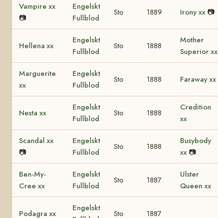
Vampire xx
Engelskt
Sto
1889
Irony xx
📷
📷
Fullblod
Engelskt
Mother
Hellena xx
Sto
1888
Fullblod
Superior xx
Marguerite
Engelskt
Sto
1888
Faraway xx
xx
Fullblod
Engelskt
Credition
Nesta xx
Sto
1888
Fullblod
xx
Scandal xx
Engelskt
Busybody
Sto
1888
📷
Fullblod
xx
📷
Ben-My-
Engelskt
Ulster
Sto
1887
Cree xx
Fullblod
Queen xx
Engelskt
Podagra xx
Sto
1887