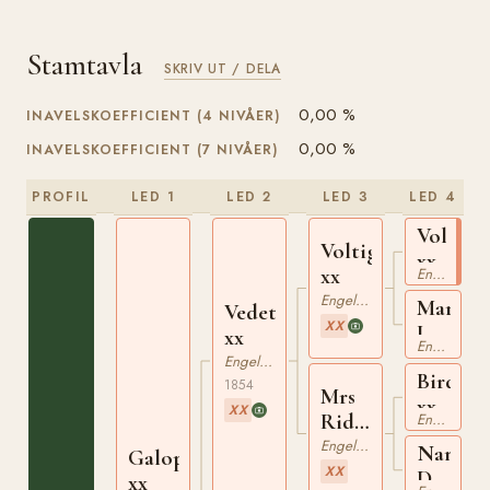
Stamtavla
SKRIV UT / DELA
0,00 %
INAVELSKOEFFICIENT (4 NIVÅER)
0,00 %
INAVELSKOEFFICIENT (7 NIVÅER)
PROFIL
LED 1
LED 2
LED 3
LED 4
Voltair
Voltigeur
xx
xx
Engelskt Fullblod
Engelskt Fullblod
Martha
Vedette
XX
Lynn
xx
Engelskt Fullblod
xx
Engelskt Fullblod
Birdcat
1854
Mrs
xx
XX
Ridgeway
Engelskt Fullblod
xx
Engelskt Fullblod
Nan
Galopin
XX
Darrell
xx