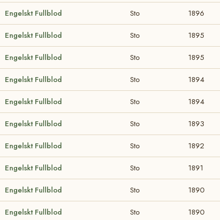
Engelskt Fullblod
Sto
1896
Engelskt Fullblod
Sto
1895
Engelskt Fullblod
Sto
1895
Engelskt Fullblod
Sto
1894
Engelskt Fullblod
Sto
1894
Engelskt Fullblod
Sto
1893
Engelskt Fullblod
Sto
1892
Engelskt Fullblod
Sto
1891
Engelskt Fullblod
Sto
1890
Engelskt Fullblod
Sto
1890