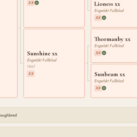
XX
Lioness xx
Engelskt Fullblod
XX
Thormanby xx
Engelskt Fullblod
Sunshine xx
XX
Engelskt Fullblod
1867
Sunbeam xx
XX
Engelskt Fullblod
XX
oroughbred