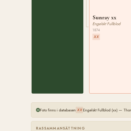
Sunray xx
Engelskt Fullblod
1874
XX
Foto finns i databasen
Engelskt Fullblod (xx) — Th
XX
RASSAMMANSÄTTNING