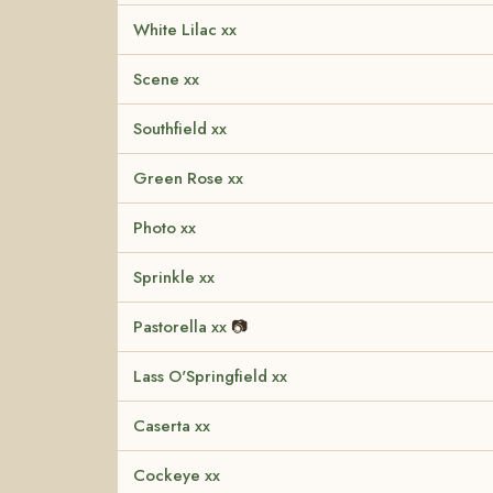
White Lilac xx
Scene xx
Southfield xx
Green Rose xx
Photo xx
Sprinkle xx
Pastorella xx
📷
Lass O'Springfield xx
Caserta xx
Cockeye xx