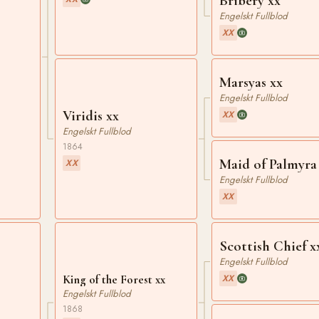
Bribery xx
Engelskt Fullblod
XX
Marsyas xx
Engelskt Fullblod
Viridis xx
XX
Engelskt Fullblod
1864
Maid of Palmyra
XX
Engelskt Fullblod
XX
Scottish Chief x
Engelskt Fullblod
King of the Forest xx
XX
Engelskt Fullblod
1868