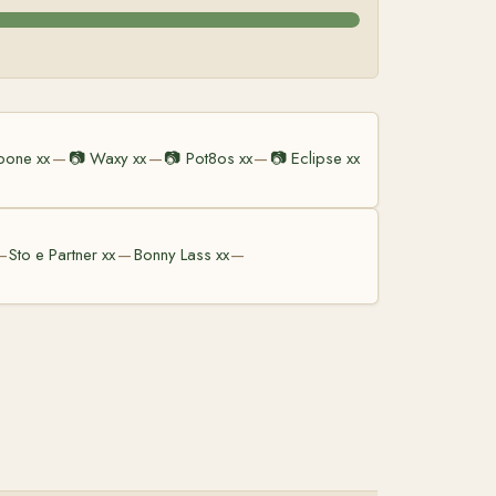
bone xx
📷
Waxy xx
📷
Pot8os xx
📷
Eclipse xx
—
—
—
Sto e Partner xx
Bonny Lass xx
—
—
—