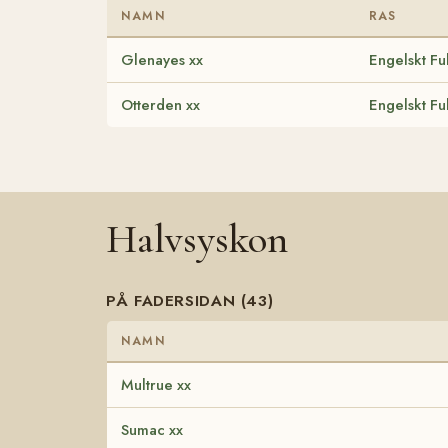
NAMN
RAS
Glenayes xx
Engelskt Fu
Otterden xx
Engelskt Fu
Halvsyskon
PÅ FADERSIDAN (43)
NAMN
Multrue xx
Sumac xx