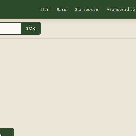
Start
Raser
Stamböcker
Avancerad sö
SÖK
EL