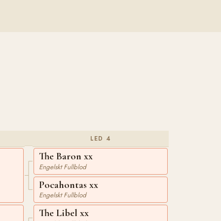
LED 4
The Baron xx
Engelskt Fullblod
Pocahontas xx
Engelskt Fullblod
The Libel xx