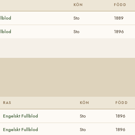
KÖN
FÖDD
llblod
Sto
1889
llblod
Sto
1896
RAS
KÖN
FÖDD
Engelskt Fullblod
Sto
1896
Engelskt Fullblod
Sto
1896