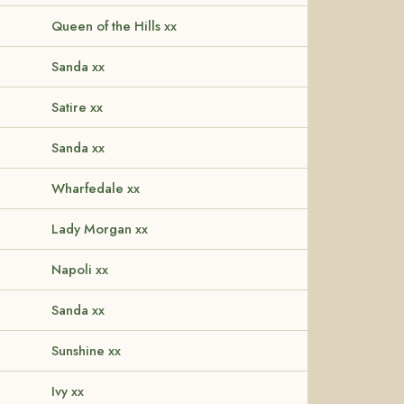
Queen of the Hills xx
Sanda xx
Satire xx
Sanda xx
Wharfedale xx
Lady Morgan xx
Napoli xx
Sanda xx
Sunshine xx
Ivy xx