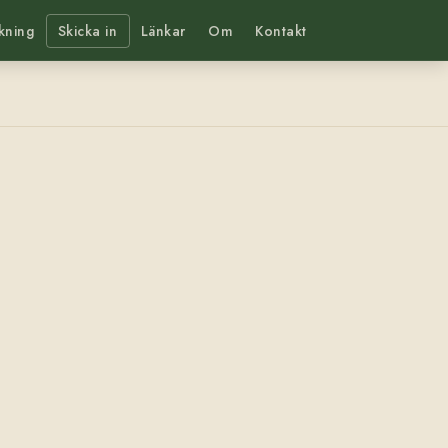
kning
Skicka in
Länkar
Om
Kontakt