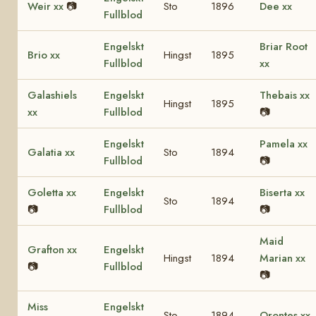
Weir xx
📷
Sto
1896
Dee xx
Fullblod
Engelskt
Briar Root
Brio xx
Hingst
1895
Fullblod
xx
Galashiels
Engelskt
Thebais xx
Hingst
1895
xx
Fullblod
📷
Engelskt
Pamela xx
Galatia xx
Sto
1894
Fullblod
📷
Goletta xx
Engelskt
Biserta xx
Sto
1894
📷
Fullblod
📷
Maid
Grafton xx
Engelskt
Hingst
1894
Marian xx
📷
Fullblod
📷
Miss
Engelskt
Sto
1894
Orontes xx