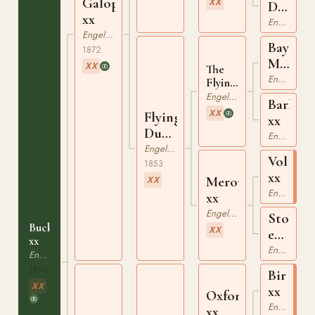
Galopin
XX
Darrell
xx
xx
Engelskt Fullblod
Engelskt Fullblod
Bay
1872
Middle
XX
The
xx
Engelskt Fullblod
Flying
Dutchman
Engelskt Fullblod
Barbell
xx
XX
Flying
xx
Duchess
Engelskt Fullblod
xx
Engelskt Fullblod
Voltair
1853
xx
Merope
XX
Engelskt Fullblod
xx
Engelskt Fullblod
Sto
Buckingham
XX
e
xx
Juniper
Engelskt Fullblod
Engelskt Fullblod
xx
1890
Birdcat
XX
xx
Oxford
Engelskt Fullblod
xx