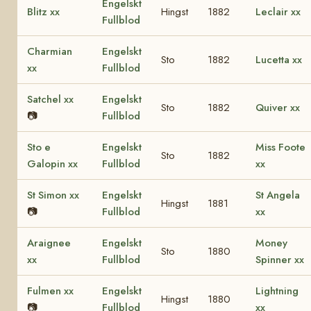
Engelskt
Blitz xx
Hingst
1882
Leclair xx
Fullblod
Charmian
Engelskt
Sto
1882
Lucetta xx
xx
Fullblod
Satchel xx
Engelskt
Sto
1882
Quiver xx
📷
Fullblod
Sto e
Engelskt
Miss Foote
Sto
1882
Galopin xx
Fullblod
xx
St Simon xx
Engelskt
St Angela
Hingst
1881
📷
Fullblod
xx
Araignee
Engelskt
Money
Sto
1880
xx
Fullblod
Spinner xx
Fulmen xx
Engelskt
Lightning
Hingst
1880
📷
Fullblod
xx