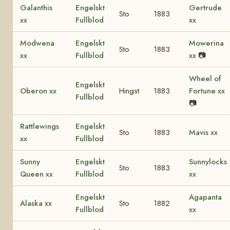
Galanthis
Engelskt
Gertrude
Sto
1883
xx
Fullblod
xx
Modwena
Engelskt
Mowerina
Sto
1883
xx
Fullblod
xx
📷
Wheel of
Engelskt
Oberon xx
Hingst
1883
Fortune xx
Fullblod
📷
Rattlewings
Engelskt
Sto
1883
Mavis xx
xx
Fullblod
Sunny
Engelskt
Sunnylocks
Sto
1883
Queen xx
Fullblod
xx
Engelskt
Agapanta
Alaska xx
Sto
1882
Fullblod
xx