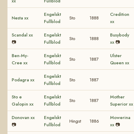
xx
Fullblod
Engelskt
Credition
Nesta xx
Sto
1888
Fullblod
xx
Scandal xx
Engelskt
Busybody
Sto
1888
📷
Fullblod
xx
📷
Ben-My-
Engelskt
Ulster
Sto
1887
Cree xx
Fullblod
Queen xx
Engelskt
Podagra xx
Sto
1887
Fullblod
Sto e
Engelskt
Mother
Sto
1887
Galopin xx
Fullblod
Superior xx
Donovan xx
Engelskt
Mowerina
Hingst
1886
📷
Fullblod
xx
📷