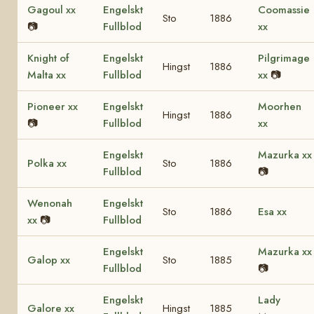
Gagoul xx
Engelskt
Coomassie
Sto
1886
📷
Fullblod
xx
Knight of
Engelskt
Pilgrimage
Hingst
1886
Malta xx
Fullblod
xx
📷
Pioneer xx
Engelskt
Moorhen
Hingst
1886
📷
Fullblod
xx
Engelskt
Mazurka xx
Polka xx
Sto
1886
Fullblod
📷
Wenonah
Engelskt
Sto
1886
Esa xx
xx
📷
Fullblod
Engelskt
Mazurka xx
Galop xx
Sto
1885
Fullblod
📷
Engelskt
Lady
Galore xx
Hingst
1885