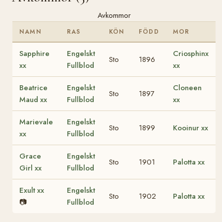
Avkommor
NAMN
RAS
KÖN
FÖDD
MOR
Sapphire
Engelskt
Criosphinx
Sto
1896
xx
Fullblod
xx
Beatrice
Engelskt
Cloneen
Sto
1897
Maud xx
Fullblod
xx
Marievale
Engelskt
Sto
1899
Kooinur xx
xx
Fullblod
Grace
Engelskt
Sto
1901
Palotta xx
Girl xx
Fullblod
Exult xx
Engelskt
Sto
1902
Palotta xx
📷
Fullblod