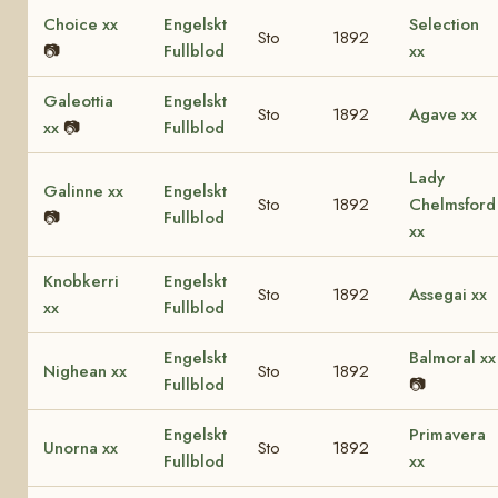
Choice xx
Engelskt
Selection
Sto
1892
📷
Fullblod
xx
Galeottia
Engelskt
Sto
1892
Agave xx
xx
📷
Fullblod
Lady
Galinne xx
Engelskt
Sto
1892
Chelmsford
📷
Fullblod
xx
Knobkerri
Engelskt
Sto
1892
Assegai xx
xx
Fullblod
Engelskt
Balmoral xx
Nighean xx
Sto
1892
Fullblod
📷
Engelskt
Primavera
Unorna xx
Sto
1892
Fullblod
xx