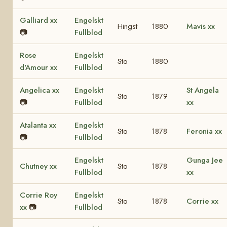
Galliard xx
Engelskt
Hingst
1880
Mavis xx
📷
Fullblod
Rose
Engelskt
Sto
1880
d'Amour xx
Fullblod
Angelica xx
Engelskt
St Angela
Sto
1879
📷
Fullblod
xx
Atalanta xx
Engelskt
Sto
1878
Feronia xx
📷
Fullblod
Engelskt
Gunga Jee
Chutney xx
Sto
1878
Fullblod
xx
Corrie Roy
Engelskt
Sto
1878
Corrie xx
xx
📷
Fullblod