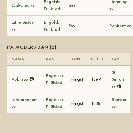
Engelskt
Lightning
Galvanic xx
Sto
Fullblod
xx
Little Sister
Engelskt
Sto
Penitent xx
xx
Fullblod
PÅ MODERSIDAN (2)
NAMN
RAS
KÖN
FÖDD
FAR
St
Engelskt
Pekin xx
📷
Hingst
1899
Simon
Fullblod
xx
📷
Medmenham
Engelskt
Retreat
Hingst
1888
xx
Fullblod
xx