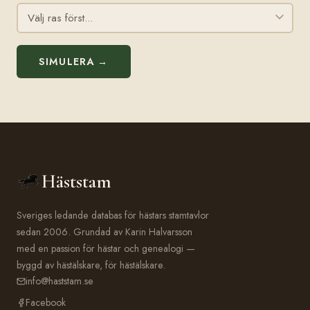
SIMULERA →
Häststam
Sveriges ledande databas för hästars stamtavlor
sedan 2006. Grundad av Karin Halvarsson
med en passion för hästar och genealogi —
byggd av hästälskare, för hästälskare.
info@haststam.se
Facebook