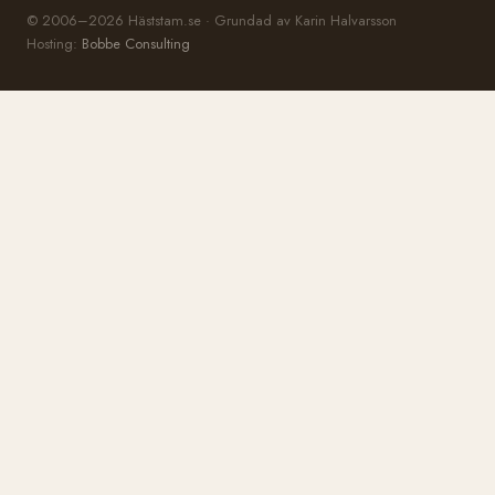
© 2006–2026 Häststam.se · Grundad av Karin Halvarsson
Hosting:
Bobbe Consulting