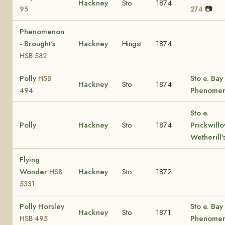
Hackney
Sto
1874
📷
95
274
Phenomenon
- Brought's
Hackney
Hingst
1874
HSB 582
Polly
Sto e. Bay
HSB
Hackney
Sto
1874
Phenome
494
Sto e.
Polly
Hackney
Sto
1874
Prickwillo
Wetherill'
Flying
Wonder
Hackney
Sto
1872
HSB
5331
Polly Horsley
Sto e. Bay
Hackney
Sto
1871
Phenome
HSB 495