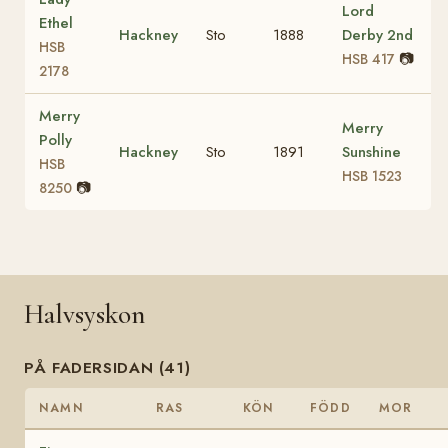
Lord
Ethel
Hackney
Sto
1888
Derby 2nd
HSB
📷
HSB 417
2178
Merry
Merry
Polly
Hackney
Sto
1891
Sunshine
HSB
HSB 1523
📷
8250
Halvsyskon
PÅ FADERSIDAN (41)
NAMN
RAS
KÖN
FÖDD
MOR