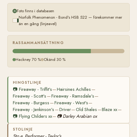
Foto finns i databasen
Norfolk Phenomenon - Bond's HSB 522 — förekommer mer
än en gång (linjeavel)
RASSAMMANSÄTTNING
Hackney 70 %
Okänd 30 %
HINGSTLINJE
📷
Fireaway - Triffit's
Hairsines Achilles
—
—
Fireaway - Scott's
Fireaway - Ramsdale's
—
—
Fireaway - Burgess
Fireaway - West's
—
—
Fireaway - Jenkinson's
Driver
Old Shales
Blaze xx
—
—
—
—
📷
Flying Childers xx
📷
Darley Arabian ox
—
STOLINJE
Sto e. Performer - Taylor's