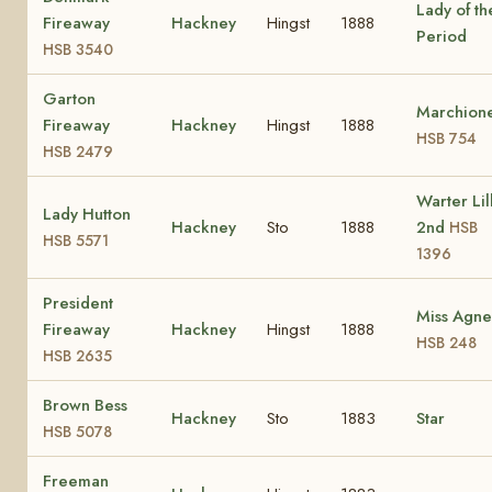
Lady of th
Fireaway
Hackney
Hingst
1888
Period
HSB 3540
Garton
Marchion
Fireaway
Hackney
Hingst
1888
HSB 754
HSB 2479
Warter Lil
Lady Hutton
Hackney
Sto
1888
2nd
HSB
HSB 5571
1396
President
Miss Agne
Fireaway
Hackney
Hingst
1888
HSB 248
HSB 2635
Brown Bess
Hackney
Sto
1883
Star
HSB 5078
Freeman