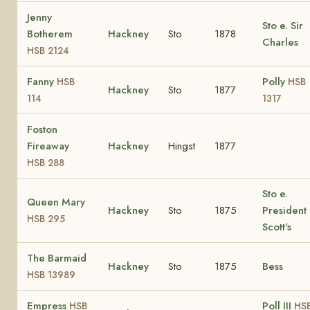
Jenny
Sto e. Sir
Botherem
Hackney
Sto
1878
Charles
HSB 2124
Fanny
Polly
HSB
HSB
Hackney
Sto
1877
114
1317
Foston
Fireaway
Hackney
Hingst
1877
HSB 288
Sto e.
Queen Mary
Hackney
Sto
1875
President 
HSB 295
Scott's
The Barmaid
Hackney
Sto
1875
Bess
HSB 13989
Empress
Poll III
HSB
HS