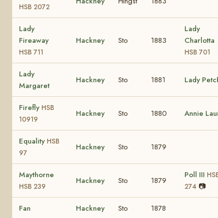
Hackney
Hingst
1883
HSB 2072
Lady
Lady
Fireaway
Hackney
Sto
1883
Charlotta
HSB 711
HSB 701
Lady
Hackney
Sto
1881
Lady Petc
Margaret
Firefly
HSB
Hackney
Sto
1880
Annie Lau
10919
Equality
HSB
Hackney
Sto
1879
97
Maythorne
Poll III
HS
Hackney
Sto
1879
📷
HSB 239
274
Fan
Hackney
Sto
1878