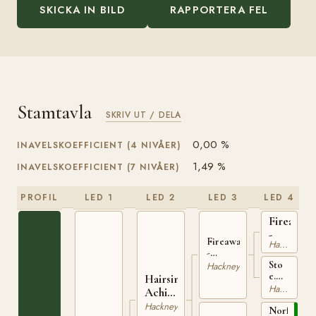
SKICKA IN BILD
RAPPORTERA FEL
Stamtavla
SKRIV UT / DELA
0,00 %
INAVELSKOEFFICIENT (4 NIVÅER)
1,49 %
INAVELSKOEFFICIENT (7 NIVÅER)
PROFIL
LED 1
LED 2
LED 3
LED 4
Fireaway
-
Fireaway
Hackney
Ramsdale
-
Scott's
Sto
Hackney
HSB 223
e.
Hairsines
Performer
Hackney
Achilles
-
HSB 2
Hackney
Ramsdale's
Norfolk