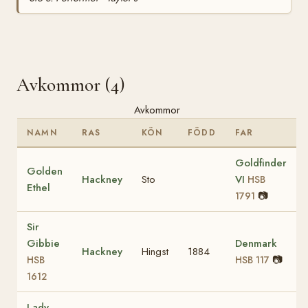
Avkommor (4)
Avkommor
NAMN
RAS
KÖN
FÖDD
FAR
Goldfinder
Golden
Hackney
Sto
VI
HSB
Ethel
📷
1791
Sir
Gibbie
Denmark
Hackney
Hingst
1884
📷
HSB
HSB 117
1612
Lady