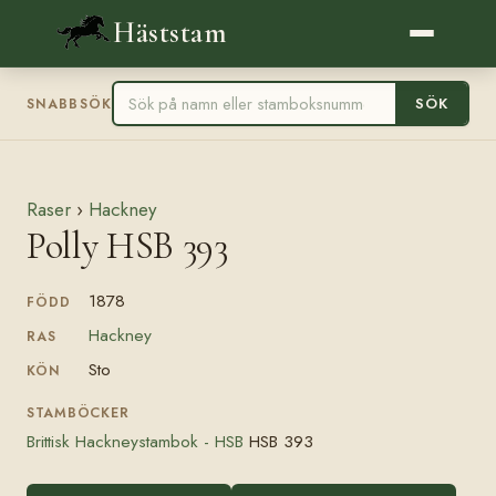
Häststam
SÖK
SNABBSÖK
Raser
›
Hackney
Polly HSB 393
1878
FÖDD
Hackney
RAS
Sto
KÖN
STAMBÖCKER
Brittisk Hackneystambok - HSB
HSB 393