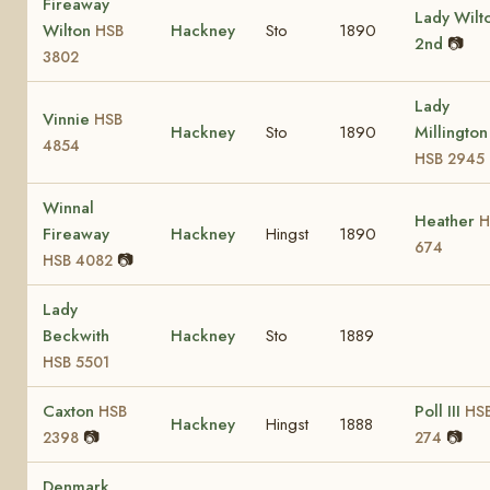
Fireaway
Lady Wilt
Wilton
Hackney
Sto
1890
HSB
2nd
📷
3802
Lady
Vinnie
HSB
Hackney
Sto
1890
Millington
4854
HSB 2945
Winnal
Heather
H
Fireaway
Hackney
Hingst
1890
674
📷
HSB 4082
Lady
Beckwith
Hackney
Sto
1889
HSB 5501
Caxton
Poll III
HSB
HS
Hackney
Hingst
1888
📷
📷
2398
274
Denmark