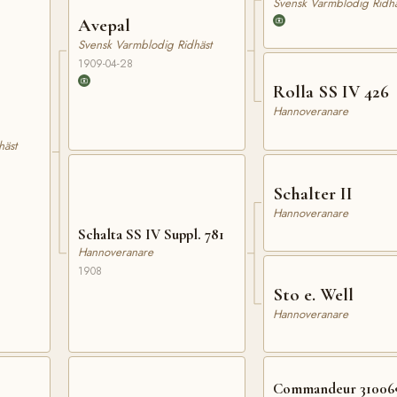
Svensk Varmblodig Ridhä
Avepal
Svensk Varmblodig Ridhäst
1909-04-28
Rolla SS IV 426
Hannoveranare
häst
Schalter II
Hannoveranare
Schalta SS IV Suppl. 781
Hannoveranare
1908
Sto e. Well
Hannoveranare
Commandeur 31006