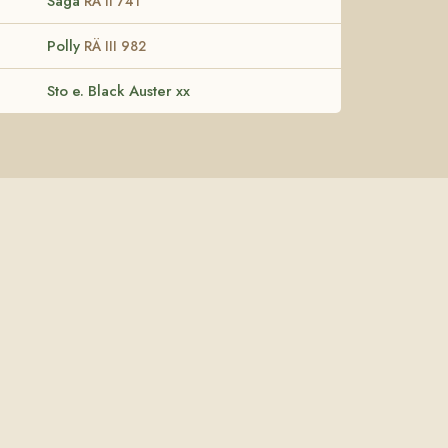
Saga
RÄ II 741
Polly
RÄ III 982
Sto e. Black Auster xx