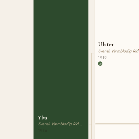
Ulster
Svensk Varmblodig Rid
1919
Ylva
Svensk Varmblodig Ridhäst
1936