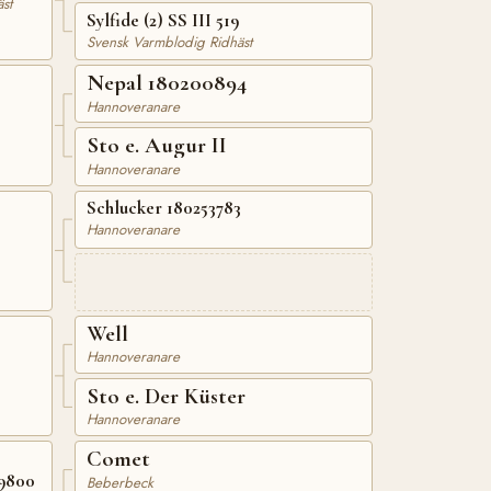
st
Sylfide (2) SS III 519
Svensk Varmblodig Ridhäst
Nepal 180200894
Hannoveranare
Sto e. Augur II
Hannoveranare
Schlucker 180253783
Hannoveranare
Well
Hannoveranare
Sto e. Der Küster
Hannoveranare
Comet
9800
Beberbeck