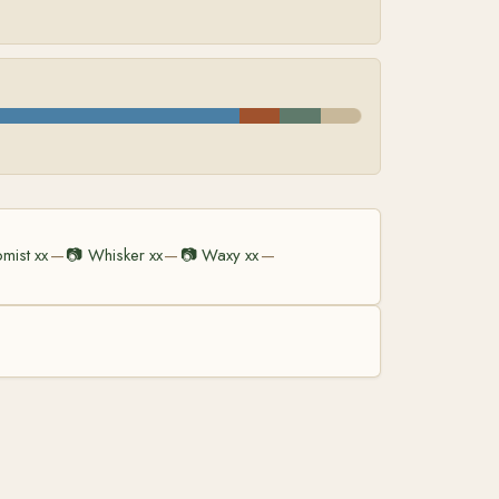
mist xx
📷
Whisker xx
📷
Waxy xx
—
—
—