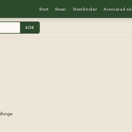
Start
Raser
Stamböcker
Avancerad sö
SÖK
ällunge