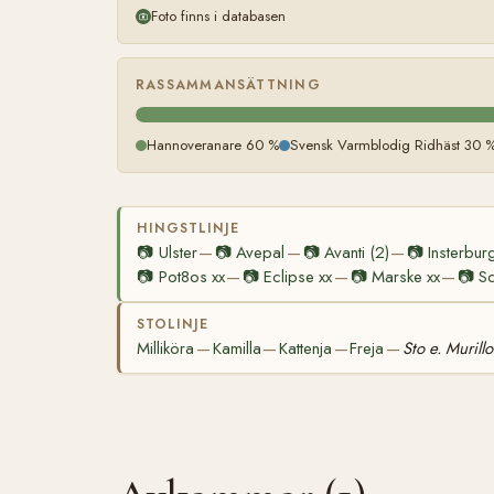
Foto finns i databasen
RASSAMMANSÄTTNING
Hannoveranare 60 %
Svensk Varmblodig Ridhäst 30 
HINGSTLINJE
📷
Ulster
📷
Avepal
📷
Avanti (2)
📷
Insterbur
—
—
—
📷
Pot8os xx
📷
Eclipse xx
📷
Marske xx
📷
Sq
—
—
—
STOLINJE
Milliköra
Kamilla
Kattenja
Freja
Sto e. Murillo
—
—
—
—