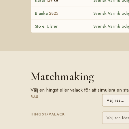
Karat
📷
Svensk Varmblodig
129
Blanka
Svensk Varmblodig
2825
Sto e. Ulster
Svensk Varmblodig
Matchmaking
Välj en hingst eller valack för att simulera en s
RAS
HINGST/VALACK