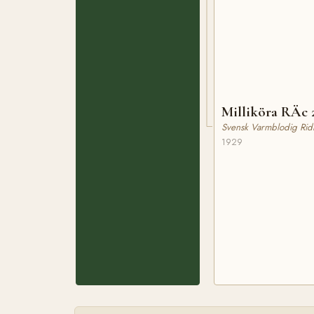
Milliköra RÄc 
Svensk Varmblodig Rid
1929