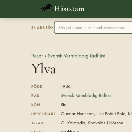
Häststam
SNABBSÖK
Raser
›
Svensk Varmblodig Ridhäst
Ylva
1936
FÖDD
Svensk Varmblodig Ridhäst
RAS
Sto
KÖN
Gunnar Hansson, Lilla Fole i Fole, K
UPPFÖDARE
G. Kolmodin, Snovalds i Hörsne
ÄGARE
mörkbrun