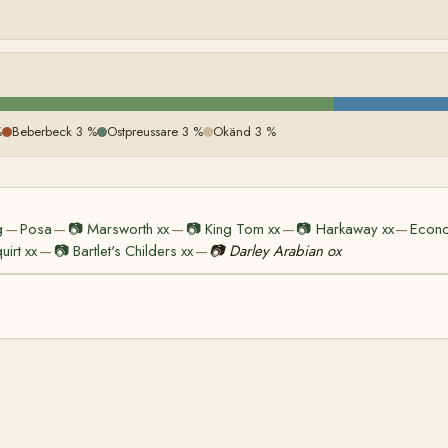
%
Beberbeck 3 %
Ostpreussare 3 %
Okänd 3 %
g
Posa
📷
Marsworth xx
📷
King Tom xx
📷
Harkaway xx
Econo
—
—
—
—
—
uirt xx
📷
Bartlet's Childers xx
📷
Darley Arabian ox
—
—