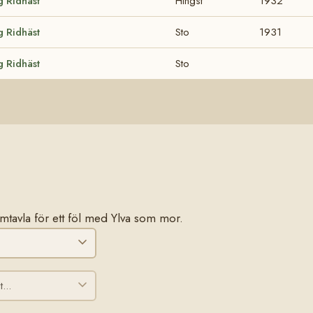
 Ridhäst
Hingst
1932
 Ridhäst
Sto
1931
 Ridhäst
Sto
tamtavla för ett föl med Ylva som mor.