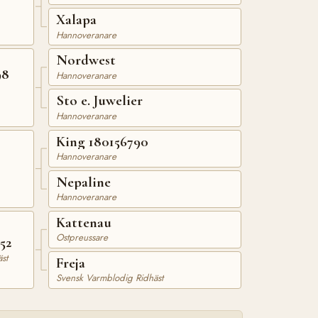
Xalapa
Hannoveranare
Nordwest
98
Hannoveranare
Sto e. Juwelier
Hannoveranare
King 180156790
Hannoveranare
Nepaline
Hannoveranare
Kattenau
Ostpreussare
52
st
Freja
Svensk Varmblodig Ridhäst