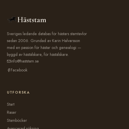
Häststam
Sveriges ledande databas för hästars stamtavlor
sedan 2006. Grundad av Karin Halvarsson
med en passion för hästar och genealogi —
byggd av hästälskare, för hästälskare.
info@haststam.se
Facebook
UTFORSKA
Start
Raser
Stamböcker
Avancerad sökning