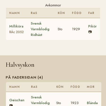
Avkommor
NAMN
RAS
KÖN
FÖDD
FAR
Svensk
Milliköra
Pikör
Varmblodig
Sto
1929
📷
RÄc 2052
Ridhäst
Halvsyskon
PÅ FADERSIDAN (4)
NAMN
RAS
KÖN
FÖDD
MOR
Svensk
Geischan
Varmblodig
Sto
1923
Blända
📷