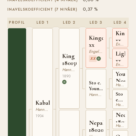
INAVELSKOEFFICIENT (4 NIVÅER)
0,37 %
INAVELSKOEFFICIENT (7 NIVÅER)
PROFIL
LED 1
LED 2
LED 3
LED 4
Kingcra
Kingdom
xx
xx
Engelskt Fullblod
Engelskt Fullblod
Light
King
XX
xx
180156790
Engelskt Fullblod
Hannoveranare
Young
1890
Norfol
Sto e.
Hannoveranare
Young
Sto
Norfolk
Hannoveranare
e.
Kabal
Hannoveranare
The
Hannoveranare
Nigger
Neckar
1904
xx
1801957
Nepal
Hannoveranare
180200894