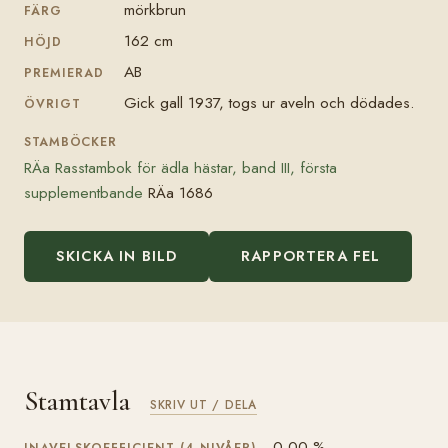
mörkbrun
FÄRG
162 cm
HÖJD
AB
PREMIERAD
Gick gall 1937, togs ur aveln och dödades.
ÖVRIGT
STAMBÖCKER
RÄa Rasstambok för ädla hästar, band III, första
supplementbande
RÄa 1686
SKICKA IN BILD
RAPPORTERA FEL
Stamtavla
SKRIV UT / DELA
0,00 %