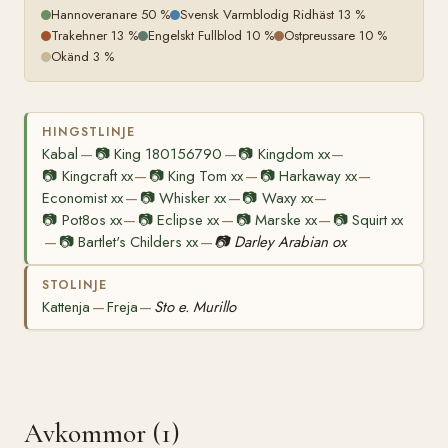
Hannoveranare 50 %
Svensk Varmblodig Ridhäst 13 %
Trakehner 13 %
Engelskt Fullblod 10 %
Ostpreussare 10 %
Okänd 3 %
HINGSTLINJE
Kabal
📷
King 180156790
📷
Kingdom xx
—
—
—
📷
Kingcraft xx
📷
King Tom xx
📷
Harkaway xx
—
—
—
Economist xx
📷
Whisker xx
📷
Waxy xx
—
—
—
📷
Pot8os xx
📷
Eclipse xx
📷
Marske xx
📷
Squirt xx
—
—
—
📷
Bartlet's Childers xx
📷
Darley Arabian ox
—
—
STOLINJE
Kattenja
Freja
Sto e. Murillo
—
—
Avkommor (1)