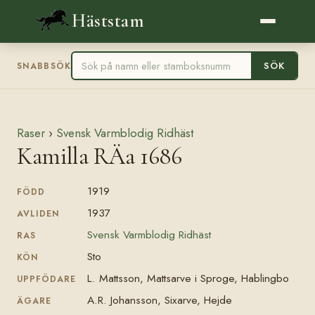
Häststam
SÖK
SNABBSÖK
Raser
›
Svensk Varmblodig Ridhäst
Kamilla RÄa 1686
1919
FÖDD
1937
AVLIDEN
Svensk Varmblodig Ridhäst
RAS
Sto
KÖN
L. Mattsson, Mattsarve i Sproge, Hablingbo
UPPFÖDARE
A.R. Johansson, Sixarve, Hejde
ÄGARE