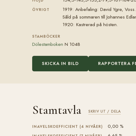
HÖJD
1919: Anbefaling: David Ygre, Voss.
ÖVRIGT
Såld på sommaren till Johannes Edlan
1920: Kastrerad på hösten.
STAMBÖCKER
Dölestamboken
N 1048
SKICKA IN BILD
RAPPORTERA F
Stamtavla
SKRIV UT / DELA
0,00 %
INAVELSKOEFFICIENT (4 NIVÅER)
6,65 %