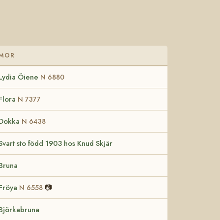
MOR
Lydia Öiene
N 6880
Flora
N 7377
Dokka
N 6438
Svart sto född 1903 hos Knud Skjär
Bruna
Fröya
📷
N 6558
Björkabruna