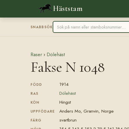
Häststam
SNABBSÖK
Raser
›
Dölehäst
Fakse N 1048
1914
FÖDD
Dölehäst
RAS
Hingst
KÖN
Anders Mo, Granvin, Norge
UPPFÖDARE
svartbrun
FÄRG
154,5-143,5-153,2-79,5-161-184-20