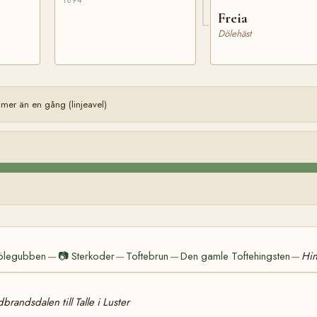
1894
Freia
Dölehäst
er än en gång (linjeavel)
ölegubben
📷
Sterkoder
Toftebrun
Den gamle Toftehingsten
Hin
—
—
—
—
brandsdalen till Talle i Luster