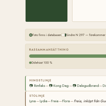
Foto finns i databasen
Sindre N 297 — förekommer m
RASSAMMANSÄTTNING
Dölehäst 100 %
HINGSTLINJE
📷
Rimfaks
📷
Kong Dag
📷
Dalegudbrand
D
—
—
—
STOLINJE
Lyna
Lydia
Freia
Flora
Freia, inköpt från Gud
—
—
—
—