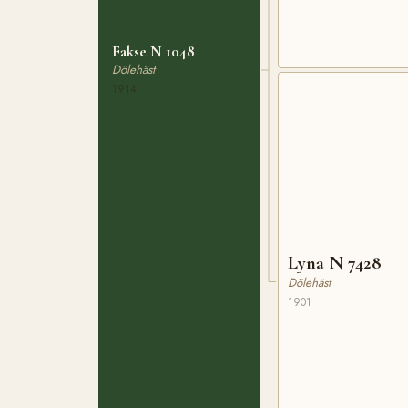
Fakse N 1048
Dölehäst
1914
Lyna N 7428
Dölehäst
1901