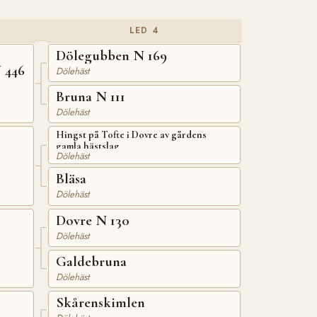
LED 4
Dölegubben N 169
 446
Dölehäst
Bruna N 111
Dölehäst
Hingst på Tofte i Dovre av gårdens
gamla hästslag
Dölehäst
Bläsa
Dölehäst
Dovre N 130
Dölehäst
Galdebruna
Dölehäst
Skårenskimlen