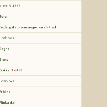
Klara
N 4667
Tora
Fuxfärgat sto som anges vara kårad
Erisbruna
Ragna
Bruna
Dokka
N 6438
Lomslöva
Frökna
Flinka d.y.