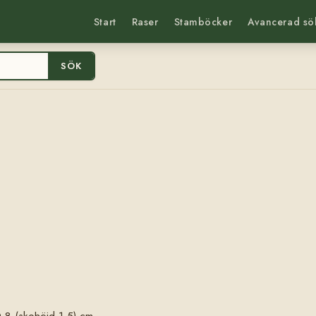
Start
Raser
Stamböcker
Avancerad sö
SÖK
-8 (skohöjd 1,5) cm