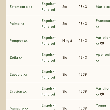
Engelskt
Extempore xx
Sto
1840
Maria xx
Fullblod
Engelskt
Frances
Palma xx
Sto
1840
Fullblod
xx
Engelskt
Variatio
Pompey xx
Hingst
1840
Fullblod
xx
📷
Engelskt
Apolloni
Zeila xx
Sto
1840
Fullblod
xx
Engelskt
Eusebia xx
Sto
1839
Fullblod
Engelskt
Variatio
Evasion xx
Sto
1839
Fullblod
xx
📷
Engelskt
Young
Manacle xx
Sto
1839