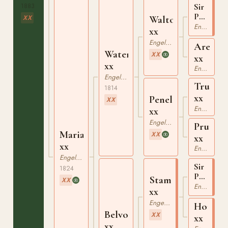
Sir
1883
Peter
XX
Walton
Teazle
Engelskt Fullblod
xx
xx
Engelskt Fullblod
Arethu
Waterloo
XX
xx
xx
Engelskt Fullblod
Engelskt Fullblod
Trumpa
1814
xx
Penelope
XX
Engelskt Fullblod
xx
Engelskt Fullblod
Prunell
Maria
XX
xx
xx
Engelskt Fullblod
Engelskt Fullblod
Sir
1824
Peter
Stamford
XX
Teazle
Engelskt Fullblod
xx
xx
Engelskt Fullblod
Horatia
Belvoirina
XX
xx
xx