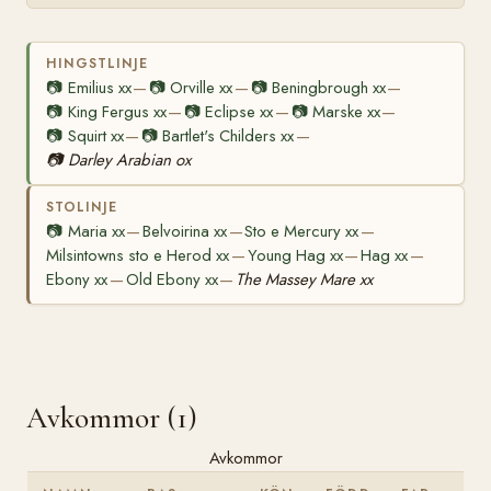
HINGSTLINJE
📷
Emilius xx
📷
Orville xx
📷
Beningbrough xx
—
—
—
📷
King Fergus xx
📷
Eclipse xx
📷
Marske xx
—
—
—
📷
Squirt xx
📷
Bartlet's Childers xx
—
—
📷
Darley Arabian ox
STOLINJE
📷
Maria xx
Belvoirina xx
Sto e Mercury xx
—
—
—
Milsintowns sto e Herod xx
Young Hag xx
Hag xx
—
—
—
Ebony xx
Old Ebony xx
The Massey Mare xx
—
—
Avkommor (1)
Avkommor