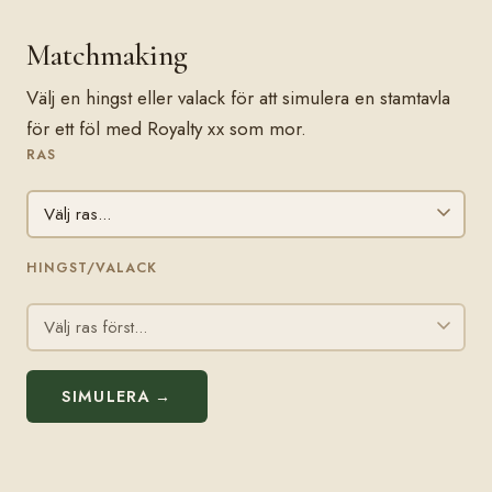
Matchmaking
Välj en hingst eller valack för att simulera en stamtavla
för ett föl med Royalty xx som mor.
RAS
HINGST/VALACK
SIMULERA →