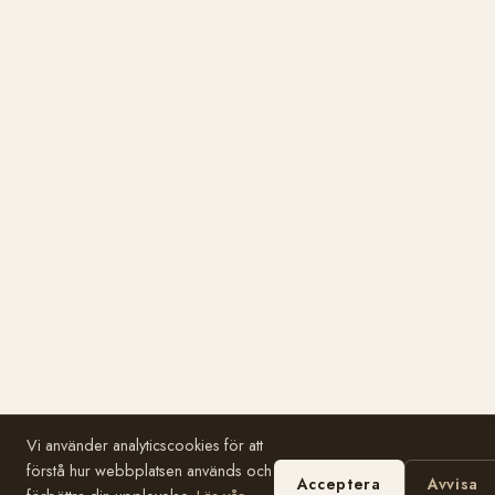
Vi använder analyticscookies för att
förstå hur webbplatsen används och
Acceptera
Avvisa