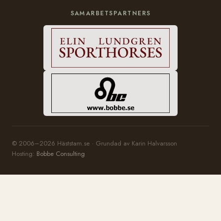
SAMARBETSPARTNERS
© 2006–2026 Häststam.se · Grundad av Karin Halvarsson
Hosting:
Bobbe Consulting