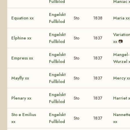
Fullblod
Maniac 
Engelskt
Equation xx
Sto
1838
Maria xx
Fullblod
Engelskt
Variatio
Elphine xx
Sto
1837
Fullblod
xx
📷
Engelskt
Mangel-
Empress xx
Sto
1837
Fullblod
Wurzel 
Engelskt
Mayfly xx
Sto
1837
Mercy x
Fullblod
Engelskt
Plenary xx
Sto
1837
Harriet 
Fullblod
Sto e Emilius
Engelskt
Nannett
Sto
1837
xx
Fullblod
xx