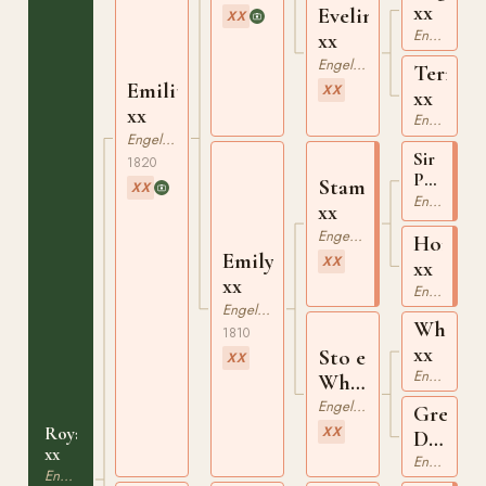
xx
Evelina
XX
Engelskt Fullblod
xx
Engelskt Fullblod
Termag
Emilius
XX
xx
xx
Engelskt Fullblod
Engelskt Fullblod
Sir
1820
Peter
Stamford
XX
Teazle
Engelskt Fullblod
xx
xx
Engelskt Fullblod
Horatia
Emily
XX
xx
xx
Engelskt Fullblod
Engelskt Fullblod
Whiske
1810
xx
Sto e
XX
Engelskt Fullblod
Whiskey
xx
Engelskt Fullblod
Grey
XX
Royalty
Dorima
xx
xx
Engelskt Fullblod
Engelskt Fullblod