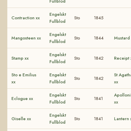
Fullblod
Engelskt
Contraction xx
Sto
1845
Fullblod
Engelskt
Mangosteen xx
Sto
1844
Mustard 
Fullblod
Engelskt
Stamp xx
Sto
1842
Receipt 
Fullblod
Sto e Emilius
Engelskt
St Agath
Sto
1842
xx
Fullblod
xx
Engelskt
Apolloni
Eclogue xx
Sto
1841
Fullblod
xx
Engelskt
Giselle xx
Sto
1841
Lantern 
Fullblod