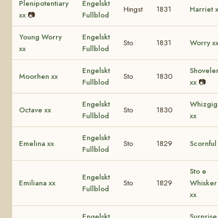
Plenipotentiary
Engelskt
Hingst
1831
Harriet 
xx
📷
Fullblod
Young Worry
Engelskt
Sto
1831
Worry x
xx
Fullblod
Engelskt
Shovele
Moorhen xx
Sto
1830
Fullblod
xx
📷
Engelskt
Whizgig
Octave xx
Sto
1830
Fullblod
xx
Engelskt
Emelina xx
Sto
1829
Scornful
Fullblod
Sto e
Engelskt
Emiliana xx
Sto
1829
Whisker
Fullblod
xx
Engelskt
Surprise