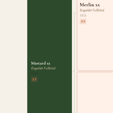
Merlin xx
Engelskt Fullblod
1815
XX
Mustard xx
Engelskt Fullblod
1824
XX