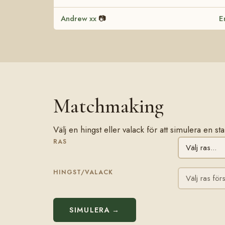
Andrew xx
📷
E
Matchmaking
Välj en hingst eller valack för att simulera en 
RAS
HINGST/VALACK
SIMULERA →