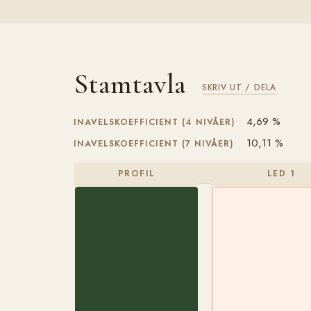
Stamtavla
SKRIV UT / DELA
4,69 %
INAVELSKOEFFICIENT (4 NIVÅER)
10,11 %
INAVELSKOEFFICIENT (7 NIVÅER)
PROFIL
LED 1