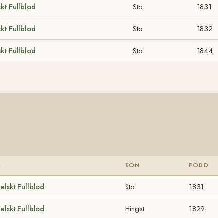
kt Fullblod
Sto
1831
kt Fullblod
Sto
1832
kt Fullblod
Sto
1844
S
KÖN
FÖDD
elskt Fullblod
Sto
1831
elskt Fullblod
Hingst
1829