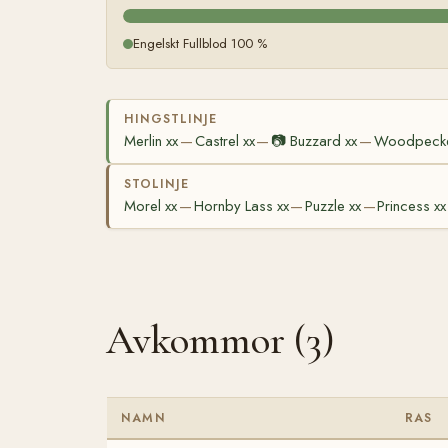
Engelskt Fullblod 100 %
HINGSTLINJE
Merlin xx
Castrel xx
📷
Buzzard xx
Woodpecke
—
—
—
STOLINJE
Morel xx
Hornby Lass xx
Puzzle xx
Princess xx
—
—
—
Avkommor (3)
NAMN
RAS