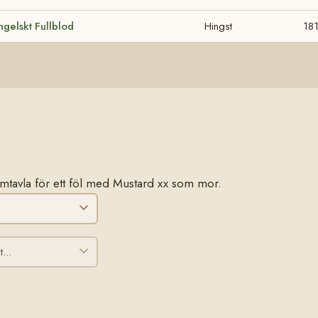
ngelskt Fullblod
Hingst
18
stamtavla för ett föl med Mustard xx som mor.