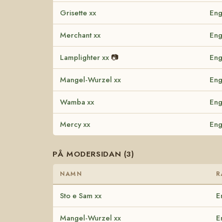
Grisette xx
Eng
Merchant xx
Eng
Lamplighter xx
📷
Eng
Mangel-Wurzel xx
Eng
Wamba xx
Eng
Mercy xx
Eng
PÅ MODERSIDAN (3)
NAMN
R
Sto e Sam xx
E
Mangel-Wurzel xx
E