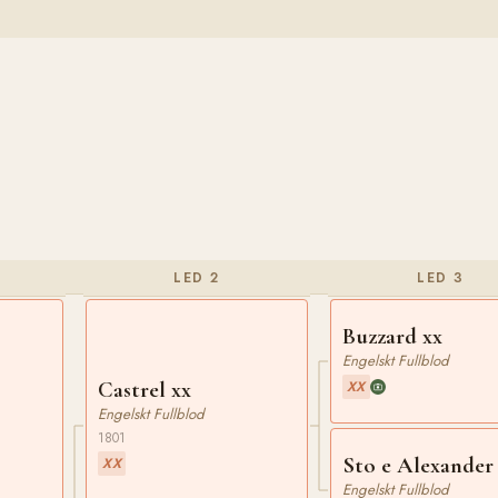
LED 2
LED 3
Buzzard xx
Engelskt Fullblod
Castrel xx
XX
Engelskt Fullblod
1801
Sto e Alexander
XX
Engelskt Fullblod