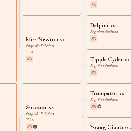
XX
Delpini xx
Engelskt Fullblod
Miss Newton xx
XX
Engelskt Fullblod
1804
Tipple Cyder xx
XX
Engelskt Fullblod
XX
Trumpator xx
Engelskt Fullblod
Sorcerer xx
XX
Engelskt Fullblod
1796
Young Giantess 
XX