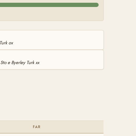
Turk ox
Sto e Byerley Turk xx
FAR