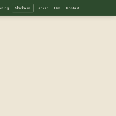
kning
Skicka in
Länkar
Om
Kontakt