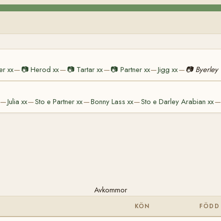
r xx
📷
Herod xx
📷
Tartar xx
📷
Partner xx
Jigg xx
📷
Byerley 
—
—
—
—
—
Julia xx
Sto e Partner xx
Bonny Lass xx
Sto e Darley Arabian xx
—
—
—
—
—
Avkommor
KÖN
FÖDD