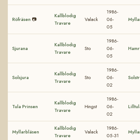
1986-
Kallblodig
Röfräsen
📷
Valack
06-
Mylla
Travare
05
1986-
Kallblodig
Sjurana
Sto
06-
Hamre
Travare
05
1986-
Kallblodig
Solsjura
Sto
06-
Solst
Travare
02
1986-
Kallblodig
Tula Prinsen
Hingst
06-
Lilltu
Travare
02
Kallblodig
1986-
Myllarbläsen
Valack
Mylla
Travare
05-31