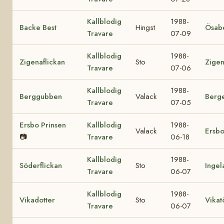
Kallblodig
1988-
Backe Best
Hingst
Ösab
Travare
07-09
Kallblodig
1988-
Zigenaflickan
Sto
Zige
Travare
07-06
Kallblodig
1988-
Berggubben
Valack
Berg
Travare
07-05
Ersbo Prinsen
Kallblodig
1988-
Valack
Ersbo
📷
Travare
06-18
Kallblodig
1988-
Söderflickan
Sto
Ingel
Travare
06-07
Kallblodig
1988-
Vikadotter
Sto
Vikat
Travare
06-07