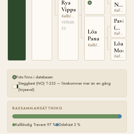
Rya
NT
Vippa
Kallblodig Travare
211
Kallblodig Travare
Pavin
1970-05-
(NO)
23
Löa
Kallblodig Travare
NT
Pana
1
Löa
Kallblodig Travare
Mona
Kallblodig Travare
Foto finns i databasen
Steggbest (NO) T-233 — förekommer mer än en gång
(linjeavel)
RASSAMMANSÄTTNING
Kallblodig Travare 97 %
Dölehäst 3 %