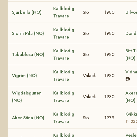
Kallblodig
Sjurbella (NO)
Sto
1980
Ullvo
Travare
Kallblodig
Storm Pila (NO)
Sto
1980
Dond
Travare
Kallblodig
Bitt 
Tubablesa (NO)
Sto
1980
Travare
(NO)
Kallblodig
Vidna
Vigrim (NO)
Valack
1980
Travare
📷
Wigdalsgutten
Kallblodig
Akers
Valack
1980
(NO)
Travare
(NO)
Kallblodig
Kvikk
Aker Stina (NO)
Sto
1979
Travare
T- 23
Kallblodig
Vesle