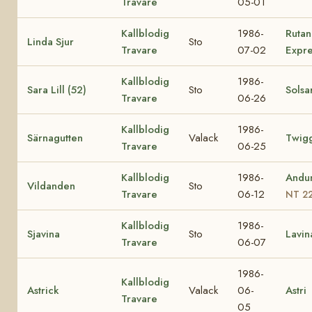
Travare
05-01
Kallblodig
1986-
Rutan
Linda Sjur
Sto
Travare
07-02
Expre
Kallblodig
1986-
Sara Lill (52)
Sto
Solsa
Travare
06-26
Kallblodig
1986-
Särnagutten
Valack
Twigg
Travare
06-25
Kallblodig
1986-
Andu
Vildanden
Sto
Travare
06-12
NT 2
Kallblodig
1986-
Sjavina
Sto
Lavin
Travare
06-07
1986-
Kallblodig
Astrick
Valack
06-
Astri
Travare
05