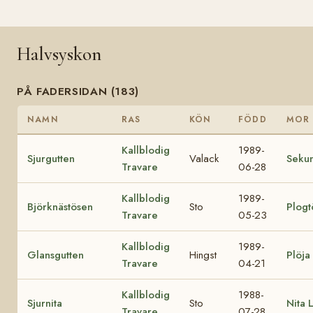
Halvsyskon
PÅ FADERSIDAN (183)
NAMN
RAS
KÖN
FÖDD
MOR
Kallblodig
1989-
Sjurgutten
Valack
Seku
Travare
06-28
Kallblodig
1989-
Björknästösen
Sto
Plogt
Travare
05-23
Kallblodig
1989-
Glansgutten
Hingst
Plöja
Travare
04-21
Kallblodig
1988-
Sjurnita
Sto
Nita L
Travare
07-28