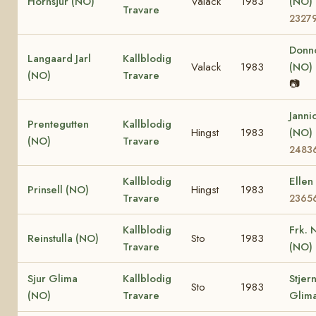
Hornsjur (NO)
Valack
1983
(NO)
Travare
2327
Donn
Langaard Jarl
Kallblodig
Valack
1983
(NO)
(NO)
Travare
📷
Janni
Prentegutten
Kallblodig
Hingst
1983
(NO)
(NO)
Travare
2483
Kallblodig
Ellen
Prinsell (NO)
Hingst
1983
Travare
2365
Kallblodig
Frk. 
Reinstulla (NO)
Sto
1983
Travare
(NO)
Sjur Glima
Kallblodig
Stjer
Sto
1983
(NO)
Travare
Glim