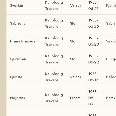
Kallblodig
1988-
Sverkin
Valack
Fjällv
Travare
05-27
Kallblodig
1988-
Sabrietta
Sto
Sabri
Travare
05-25
Kallblodig
1988-
Prima Prinsess
Sto
Seku
Travare
05-23
Kallblodig
1988-
Sjurtösen
Sto
Pling
Travare
05-22
Kallblodig
1988-
Sjur Bell
Valack
Belod
Travare
05-15
1988-
Kallblodig
Hejprins
Hingst
05-
Bestk
Travare
09
1988-