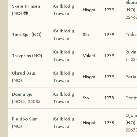
Skeie
Skeie Prinsen
Kallblodig
Hingst
1979
(NO)
(NO)
📷
Travare
2246
Kallblodig
Tina-Sjur (NO)
Sto
1979
Tinka
Travare
Kallblodig
Ruvin
Travprins (NO)
Valack
1979
Travare
T- 23
Ulsrud Baus
Kallblodig
Hingst
1979
Perla
(NO)
Travare
Donna Sjur
Kallblodig
Sto
1978
Dond
(NO)
Travare
N 25085
Gjön
Fjeldbo Sjur
Kallblodig
Hingst
1978
(NO)
(NO)
Travare
2267