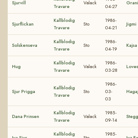
Sjurvill
Valack
Grani
Travare
04-27
Kallblodig
1986-
Sjurflickan
Sto
Jigmi
Travare
04-21
Kallblodig
1986-
Solskenseva
Sto
Kajsa 
Travare
04-19
Kallblodig
1986-
Hug
Valack
Loves
Travare
03-28
1986-
Kallblodig
Sjur Prigga
Sto
03-
Haga
Travare
03
Kallblodig
1985-
Dana Prinsen
Valack
Steg
Travare
09-14
Kallblodig
1985-
Iva Sjur
Sto
Iva E