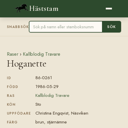
Häststam
SÖK
SNABBSÖK
Raser
›
Kallblodig Travare
Hoganette
86-0261
ID
1986-05-29
FÖDD
Kallblodig Travare
RAS
Sto
KÖN
Christina Engqvist, Näsviken
UPPFÖDARE
brun, stjärnämne
FÄRG