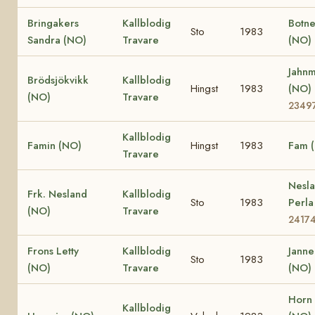
Bringakers
Kallblodig
Botne
Sto
1983
Sandra (NO)
Travare
(NO)
Jahnm
Brödsjökvikk
Kallblodig
Hingst
1983
(NO)
(NO)
Travare
2349
Kallblodig
Famin (NO)
Hingst
1983
Fam 
Travare
Nesl
Frk. Nesland
Kallblodig
Sto
1983
Perl
(NO)
Travare
2417
Frons Letty
Kallblodig
Janne
Sto
1983
(NO)
Travare
(NO)
Horn 
Kallblodig