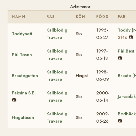
Avkommor
NAMN
RAS
KÖN
FÖDD
FAR
Kallblodig
1995-
Toddy (
Toddynett
Sto
Travare
05-27
📷
2146
Kallblodig
1997-
Pål Best
Pål Tösen
Sto
Travare
05-18
📷
Kallblodig
1998-
Brautegutten
Hingst
Braute (
Travare
06-09
Faksina S.E.
Kallblodig
2000-
Sto
Järvsöfak
📷
Travare
05-14
Kallblodig
2002-
Bodbäck
Hogatösen
Sto
Travare
05-26
📷