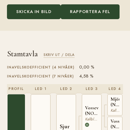
SKICKA IN BILD
RAPPORTERA FEL
Stamtavla
SKRIV UT / DELA
0,00 %
INAVELSKOEFFICIENT (4 NIVÅER)
4,58 %
INAVELSKOEFFICIENT (7 NIVÅER)
PROFIL
LED 1
LED 2
LED 3
LED 4
Mjösvinn
(NO)
Vossevinn
T-
Kallblodig Travare
(NO)
171
N 1867
Kallblodig Travare
Vossedua
Sjur
(NO)