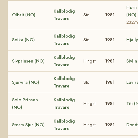
Horn 
Kallblodig
Olbrit (NO)
Sto
1981
(NO)
Travare
2327
Kallblodig
Seika (NO)
Sto
1981
Hjall
Travare
Kallblodig
Sivprinsen (NO)
Hingst
1981
Sivli
Travare
Kallblodig
Sjurvira (NO)
Sto
1981
Lavir
Travare
Solo Prinsen
Kallblodig
Hingst
1981
Titi 
(NO)
Travare
Kallblodig
Storm Sjur (NO)
Hingst
1981
Dond
Travare