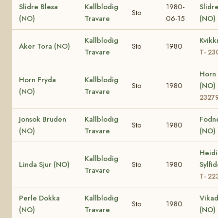
Slidre Blesa
Kallblodig
1980-
Slidr
Sto
(NO)
Travare
06-15
(NO)
Kallblodig
Kvikk
Aker Tora (NO)
Sto
1980
Travare
T- 23
Horn 
Horn Fryda
Kallblodig
Sto
1980
(NO)
(NO)
Travare
2327
Jonsok Bruden
Kallblodig
Fodn
Sto
1980
(NO)
Travare
(NO)
Heidi
Kallblodig
Linda Sjur (NO)
Sto
1980
Sylfi
Travare
T- 22
Perle Dokka
Kallblodig
Vika
Sto
1980
(NO)
Travare
(NO)