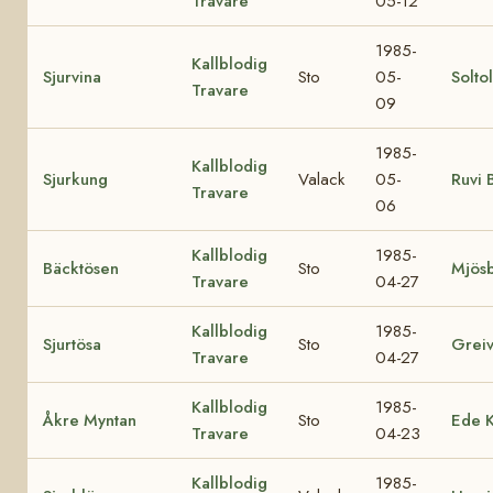
Travare
05-12
1985-
Kallblodig
Sjurvina
Sto
05-
Soltol
Travare
09
1985-
Kallblodig
Sjurkung
Valack
05-
Ruvi 
Travare
06
Kallblodig
1985-
Bäcktösen
Sto
Mjös
Travare
04-27
Kallblodig
1985-
Sjurtösa
Sto
Greiv
Travare
04-27
Kallblodig
1985-
Åkre Myntan
Sto
Ede K
Travare
04-23
Kallblodig
1985-