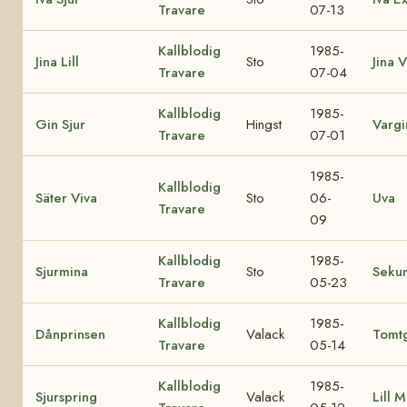
Travare
07-13
Kallblodig
1985-
Jina Lill
Sto
Jina V
Travare
07-04
Kallblodig
1985-
Gin Sjur
Hingst
Vargi
Travare
07-01
1985-
Kallblodig
Säter Viva
Sto
06-
Uva
Travare
09
Kallblodig
1985-
Sjurmina
Sto
Seku
Travare
05-23
Kallblodig
1985-
Dånprinsen
Valack
Tomt
Travare
05-14
Kallblodig
1985-
Sjurspring
Valack
Lill M