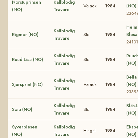
Norstuprinsen
Kallblodig
Valack
1984
(NO)
(NO)
Travare
2364
Helm
Kallblodig
Rigmor (NO)
Sto
1984
Bles
Travare
24101
Kallblodig
Ruuds
Ruud Lisa (NO)
Sto
1984
Travare
(NO)
Bella
Kallblodig
Sjursprint (NO)
Valack
1984
(NO)
Travare
2339
Kallblodig
Bläs-
Soia (NO)
Sto
1984
Travare
(NO)
Syverblesen
Kallblodig
Eksp
Hingst
1984
(NO)
Travare
(NO)