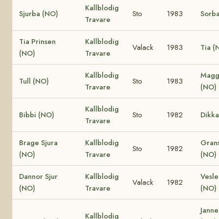
Kallblodig
Sjurba (NO)
Sto
1983
Sorb
Travare
Tia Prinsen
Kallblodig
Valack
1983
Tia (
(NO)
Travare
Kallblodig
Maggi
Tull (NO)
Sto
1983
Travare
(NO)
Kallblodig
Bibbi (NO)
Sto
1982
Dikka
Travare
Brage Sjura
Kallblodig
Gran
Sto
1982
(NO)
Travare
(NO)
Dannor Sjur
Kallblodig
Vesle
Valack
1982
(NO)
Travare
(NO)
Janne
Kallblodig