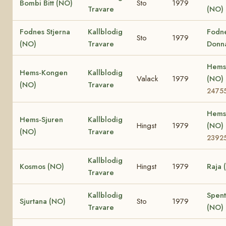
Bombi Bitt (NO)
Sto
1979
Travare
(NO)
Fodnes Stjerna
Kallblodig
Fodn
Sto
1979
(NO)
Travare
Donn
Hems 
Hems-Kongen
Kallblodig
Valack
1979
(NO)
(NO)
Travare
2475
Hems
Hems-Sjuren
Kallblodig
Hingst
1979
(NO)
(NO)
Travare
2392
Kallblodig
Kosmos (NO)
Hingst
1979
Raja 
Travare
Kallblodig
Spen
Sjurtana (NO)
Sto
1979
Travare
(NO)