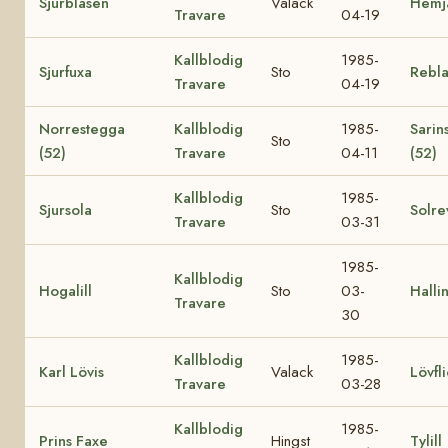
Sjurbläsen
Valack
Hemj
Travare
04-19
Kallblodig
1985-
Sjurfuxa
Sto
Rebl
Travare
04-19
Norrestegga
Kallblodig
1985-
Sarin
Sto
(52)
Travare
04-11
(52)
Kallblodig
1985-
Sjursola
Sto
Solre
Travare
03-31
1985-
Kallblodig
Hogalill
Sto
03-
Halli
Travare
30
Kallblodig
1985-
Karl Lövis
Valack
Lövfl
Travare
03-28
Kallblodig
1985-
Prins Faxe
Hingst
Tylill