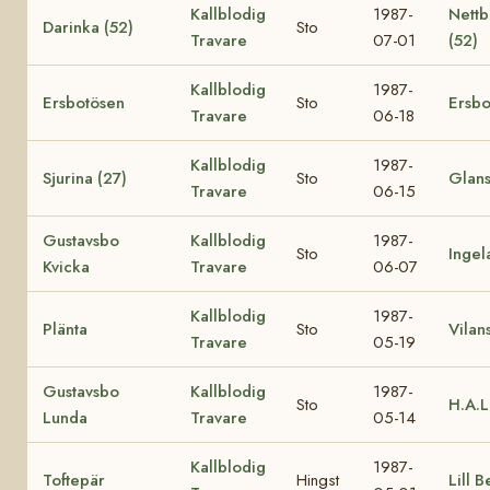
Kallblodig
1987-
Nettb
Darinka (52)
Sto
Travare
07-01
(52)
Kallblodig
1987-
Ersbotösen
Sto
Ersbo
Travare
06-18
Kallblodig
1987-
Sjurina (27)
Sto
Glans
Travare
06-15
Gustavsbo
Kallblodig
1987-
Sto
Ingel
Kvicka
Travare
06-07
Kallblodig
1987-
Plänta
Sto
Vilan
Travare
05-19
Gustavsbo
Kallblodig
1987-
Sto
H.A.
Lunda
Travare
05-14
Kallblodig
1987-
Toftepär
Hingst
Lill B