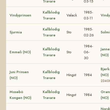
Travare
03-15
Kallblodig
1985-
Vindyprinsen
Valack
Vindy
Travare
03-11
Kallblodig
1985-
Sjurmia
Sto
Solm
Travare
02-26
1984-
Kallblodig
Janne
Emmeli (NO)
Sto
06-
Travare
(NO)
30
Bjer
Juni Prinsen
Kallblodig
Hingst
1984
(NO)
(NO)
Travare
2340
Mosebö
Kallblodig
Grans
Hingst
1984
Kongen (NO)
Travare
(NO)
Nords