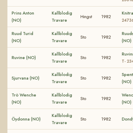
Prins Anton
Kallblodig
Knitr
Hingst
1982
(NO)
Travare
2473
Ruud Turid
Kallblodig
Ruuds
Sto
1982
(NO)
Travare
(NO)
Kallblodig
Ruvin
Ruvine (NO)
Sto
1982
Travare
T- 23
Kallblodig
Spen
Sjurvana (NO)
Sto
1982
Travare
(NO)
Trö Wenche
Kallblodig
Wenc
Sto
1982
(NO)
Travare
(NO)
Kallblodig
Öydonna (NO)
Sto
1982
Dond
Travare