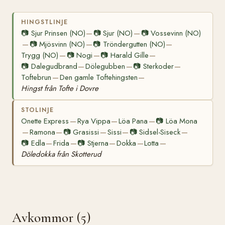
HINGSTLINJE
📷
Sjur Prinsen (NO)
📷
Sjur (NO)
📷
Vossevinn (NO)
—
—
📷
Mjösvinn (NO)
📷
Tröndergutten (NO)
—
—
—
Trygg (NO)
📷
Nogi
📷
Harald Gille
—
—
—
📷
Dalegudbrand
Dölegubben
📷
Sterkoder
—
—
—
Toftebrun
Den gamle Toftehingsten
—
—
Hingst från Tofte i Dovre
STOLINJE
Onette Express
Rya Vippa
Löa Pana
📷
Löa Mona
—
—
—
Ramona
📷
Grasissi
Sissi
📷
Sidsel-Siseck
—
—
—
—
—
📷
Edla
Frida
📷
Stjerna
Dokka
Lotta
—
—
—
—
—
Döledokka från Skotterud
Avkommor (5)