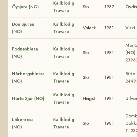
Kallblodig
Öysjura (NO)
Sto
1982
Öydis
Travare
Don Sjuran
Kallblodig
Valack
1981
Virki
(NO)
Travare
Mai 
Fodnesblesa
Kallblodig
Sto
1981
(NO)
(NO)
Travare
2396
Hårbergsblessa
Kallblodig
Birte
Sto
1981
(NO)
Travare
2449
Kallblodig
Hörte Sjur (NO)
Hingst
1981
Ullvo
Travare
Domb
Lökenrosa
Kallblodig
Sto
1981
Dokk
(NO)
Travare
T- 23