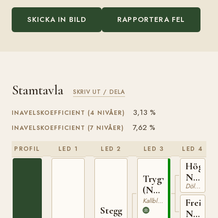
SKICKA IN BILD
RAPPORTERA FEL
Stamtavla
SKRIV UT / DELA
3,13 %
INAVELSKOEFFICIENT (4 NIVÅER)
7,62 %
INAVELSKOEFFICIENT (7 NIVÅER)
PROFIL
LED 1
LED 2
LED 3
LED 4
Högnar
N
Trygve
Dölehäst
1208
(NO)
T-66
Kallblodig Travare
Freia
Stegg
N