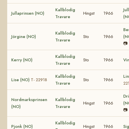
Kallblodig
Jul
Jullaprinsen (NO)
Hingst
1966
Travare
(N
Bes
Kallblodig
Jörgine (NO)
Sto
1966
(N
Travare
📷
Kallblodig
Kerry (NO)
Sto
1966
Vi
Travare
Kallblodig
Li
Lise (NO)
Sto
1966
T- 22918
Travare
22
Dr
Nordmarksprinsen
Kallblodig
Hingst
1966
(N
(NO)
Travare
📷
Kallblodig
Pjonk (NO)
Hingst
1966
Sig