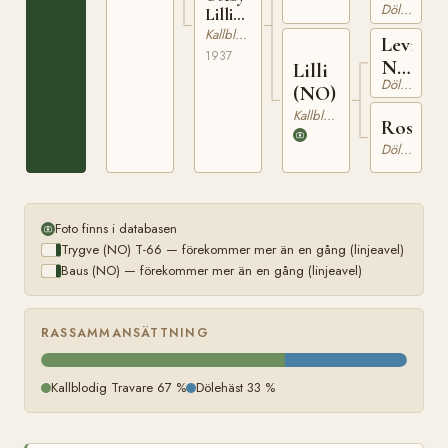
Dölehäst
9452
Lilli
(NO)
Kallblodig Travare
Levin
T-573
1937
N
Lilli
Dölehäst
919
(NO)
Kallblodig Travare
Rosa
Dölehäst
Foto finns i databasen
Trygve (NO) T-66 — förekommer mer än en gång (linjeavel)
Baus (NO) — förekommer mer än en gång (linjeavel)
RASSAMMANSÄTTNING
Kallblodig Travare 67 %
Dölehäst 33 %