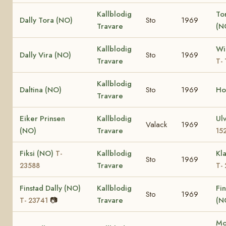
Kallblodig
To
Dally Tora (NO)
Sto
1969
Travare
(N
Kallblodig
Wi
Dally Vira (NO)
Sto
1969
Travare
T-
Kallblodig
Daltina (NO)
Sto
1969
Ho
Travare
Eiker Prinsen
Kallblodig
Ul
Valack
1969
(NO)
Travare
15
Fiksi (NO)
Kallblodig
Kl
T-
Sto
1969
Travare
23588
T-
Finstad Dally (NO)
Kallblodig
Fin
Sto
1969
📷
Travare
(N
T- 23741
Mo