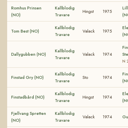
Romhus Prinsen
Kallblodig
Lil
Hingst
1975
(NO)
Travare
(N
Kallblodig
El
Tom Best (NO)
Valack
1975
Travare
(N
Fi
Kallblodig
Dallygubben (NO)
Valack
1974
St
Travare
N 
Kallblodig
Fin
Finstad Gry (NO)
Sto
1974
Travare
(N
Kallblodig
El
Finstadbård (NO)
Hingst
1974
Travare
(N
Fjellvang Spretten
Kallblodig
Valack
1974
Gu
(NO)
Travare