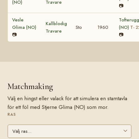
(NO)
Travare
📷
Vesle
Tofterug
Kallblodig
Glima (NO)
Sto
1960
(NO)
T- 2
Travare
📷
📷
Matchmaking
Välj en hingst eller valack för att simulera en stamtavla
för ett föl med Stjerne Glima (NO) som mor.
RAS