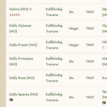
Dalina (NO)
Kallblodig
St
N
Sto
1969
Travare
(N
24496
Dally Gjönnar
Kallblodig
Gj
Hingst
1969
(NO)
Travare
(N
Kallblodig
Hi
Dally Presto (NO)
Hingst
1969
Travare
T-
Dally Prinsessa
Kallblodig
Ma
Sto
1969
(NO)
Travare
(N
Kallblodig
Dally Rosa (NO)
Sto
1969
Ko
Travare
Sp
Dally Spenta (NO)
Kallblodig
Sto
1969
(N
📷
Travare
📷