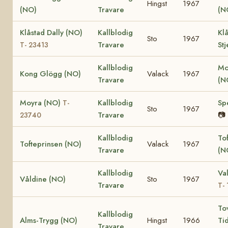
Hingst
1967
(NO)
Travare
(N
Klåstad Dally (NO)
Kallblodig
Kl
Sto
1967
Travare
St
T- 23413
Kallblodig
Mo
Kong Glögg (NO)
Valack
1967
Travare
(N
Moyra (NO)
Kallblodig
Sp
T-
Sto
1967
Travare
📷
23740
Kallblodig
To
Tofteprinsen (NO)
Valack
1967
Travare
(N
Kallblodig
Va
Våldine (NO)
Sto
1967
Travare
T-
To
Kallblodig
Alms-Trygg (NO)
Hingst
1966
Ti
Travare