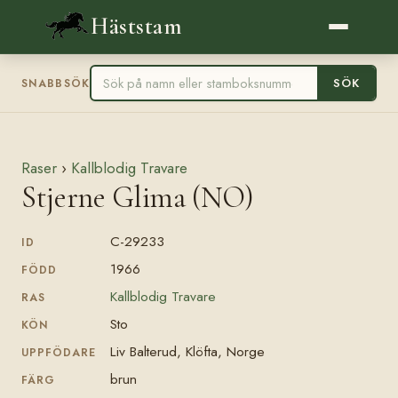
Häststam
SÖK
SNABBSÖK
Raser
›
Kallblodig Travare
Stjerne Glima (NO)
C-29233
ID
1966
FÖDD
Kallblodig Travare
RAS
Sto
KÖN
Liv Balterud, Klöfta, Norge
UPPFÖDARE
brun
FÄRG