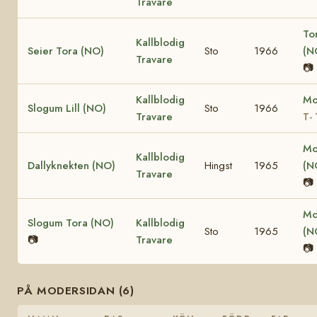
Travare
To
Kallblodig
Seier Tora (NO)
Sto
1966
(N
Travare
📷
Kallblodig
Mo
Slogum Lill (NO)
Sto
1966
Travare
T- 
Mo
Kallblodig
Dallyknekten (NO)
Hingst
1965
(N
Travare
📷
Mo
Slogum Tora (NO)
Kallblodig
Sto
1965
(N
📷
Travare
📷
PÅ MODERSIDAN (6)