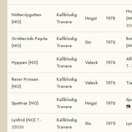
Ho
Nötteröygutten
Kallblodig
Hingst
1978
(N
(NO)
Travare
22
Grötteröds Pepita
Kallblodig
Bo
Sto
1976
(NO)
Travare
(N
Kallblodig
Al
Hyppen (NO)
Valack
1976
Travare
T-
Reier Prinsen
Kallblodig
Valack
1976
Ti
(NO)
Travare
Kallblodig
Sp
Spettvar (NO)
Hingst
1976
Travare
📷
Lynfrid (NO)
Kallblodig
T-
Sto
1975
Ly
Travare
25036