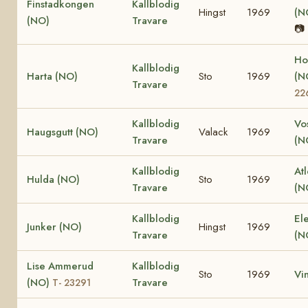
Finstadkongen
Kallblodig
Hingst
1969
(N
(NO)
Travare
📷
Ho
Kallblodig
Harta (NO)
Sto
1969
(N
Travare
22
Kallblodig
Vos
Haugsgutt (NO)
Valack
1969
Travare
(N
Kallblodig
At
Hulda (NO)
Sto
1969
Travare
(N
Kallblodig
El
Junker (NO)
Hingst
1969
Travare
(N
Lise Ammerud
Kallblodig
Sto
1969
Vi
(NO)
Travare
T- 23291