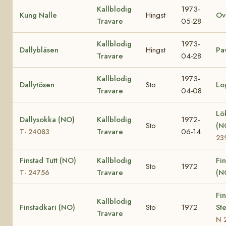
Kallblodig
1973-
Kung Nalle
Hingst
Ov
Travare
05-28
Kallblodig
1973-
Dallybläsen
Hingst
Pa
Travare
04-28
Kallblodig
1973-
Dallytösen
Sto
Lo
Travare
04-08
Lö
Dallysokka (NO)
Kallblodig
1972-
Sto
(N
Travare
06-14
T- 24083
23
Finstad Tutt (NO)
Kallblodig
Fin
Sto
1972
Travare
(N
T- 24756
Fi
Kallblodig
Finstadkari (NO)
Sto
1972
St
Travare
N 