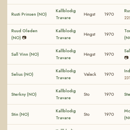
Kallblodig
Ru
Rusti Prinsen (NO)
Hingst
1970
Travare
22
Ruud Gleden
Kallblodig
To
Hingst
1970
(NO)
📷
Travare
(N
Kallblodig
Sa
Sall Vinn (NO)
Hingst
1970
Travare
📷
Kallblodig
In
Selius (NO)
Valack
1970
Travare
23
Kallblodig
Sterkny (NO)
Sto
1970
St
Travare
Kallblodig
Mo
Stin (NO)
Sto
1970
Travare
(N