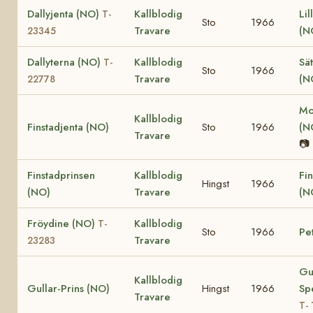
Dallyjenta (NO)
Kallblodig
Lil
T-
Sto
1966
Travare
(N
23345
Dallyterna (NO)
Kallblodig
Sä
T-
Sto
1966
Travare
(N
22778
Mo
Kallblodig
Finstadjenta (NO)
Sto
1966
(N
Travare
📷
Finstadprinsen
Kallblodig
Fin
Hingst
1966
(NO)
Travare
(N
Fröydine (NO)
Kallblodig
T-
Sto
1966
Pe
Travare
23283
Gu
Kallblodig
Gullar-Prins (NO)
Hingst
1966
Sp
Travare
T- 