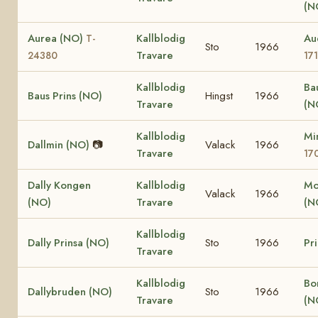
(N
Aurea (NO)
Kallblodig
Au
T-
Sto
1966
Travare
24380
17
Kallblodig
Ba
Baus Prins (NO)
Hingst
1966
Travare
(N
Kallblodig
Mi
Dallmin (NO)
📷
Valack
1966
Travare
17
Dally Kongen
Kallblodig
Mo
Valack
1966
(NO)
Travare
(N
Kallblodig
Dally Prinsa (NO)
Sto
1966
Pr
Travare
Kallblodig
Bo
Dallybruden (NO)
Sto
1966
Travare
(N