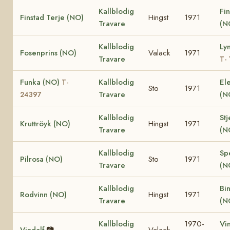
Kallblodig
Fin
Finstad Terje (NO)
Hingst
1971
Travare
(N
Kallblodig
Ly
Fosenprins (NO)
Valack
1971
Travare
T-
Funka (NO)
Kallblodig
El
T-
Sto
1971
Travare
(N
24397
Kallblodig
St
Kruttröyk (NO)
Hingst
1971
Travare
(N
Kallblodig
Sp
Pilrosa (NO)
Sto
1971
Travare
(N
Kallblodig
Bi
Rodvinn (NO)
Hingst
1971
Travare
(N
Kallblodig
1970-
Vin
Vindalf
📷
Valack