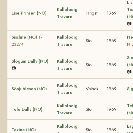
Li
Kallblodig
Ti
Lise Prinsen (NO)
Hingst
1969
Travare
(N
📷
Sissline (NO)
Kallblodig
He
T-
Sto
1969
Travare
23274
N 
Sl
Slogum Dally (NO)
Kallblodig
Sto
1969
(N
📷
Travare
📷
Kallblodig
Sönjublesen (NO)
Valack
1969
Si
Travare
Kallblodig
Te
Tele Dally (NO)
Sto
1969
Travare
(N
Kallblodig
Er
Texine (NO)
Sto
1969