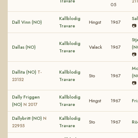
Travare
211
05
Kallblodig
Sa
Dall Vinn (NO)
Hingst
1967
Travare
📷
St
Kallblodig
Dallas (NO)
Valack
1967
(N
Travare
📷
Mo
Dallita (NO)
Kallblodig
T-
Sto
1967
(N
Travare
23152
📷
Dally Friggen
Kallblodig
Hingst
1967
Fr
(NO)
Travare
N 2017
Dallybritt (NO)
Kallblodig
N
Sto
1967
Rö
Travare
22955