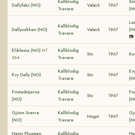
Kallblodig
Sö
Dallyfaks (NO)
Valack
1967
Travare
(N
La
Kallblodig
Dallysokken (NO)
Valack
1967
(N
Travare
📷
Eliblessa (NO)
Kallblodig
NT
Sto
1967
Ko
Travare
264
Kallblodig
Ev
Evy Dally (NO)
Sto
1967
Travare
(N
Finstadstjerna
Kallblodig
Fin
Sto
1967
(NO)
Travare
(N
Gjönn Sverre
Kallblodig
Gj
Hingst
1967
(NO)
Travare
(N
Hems Pluggen
Kallblodig
He