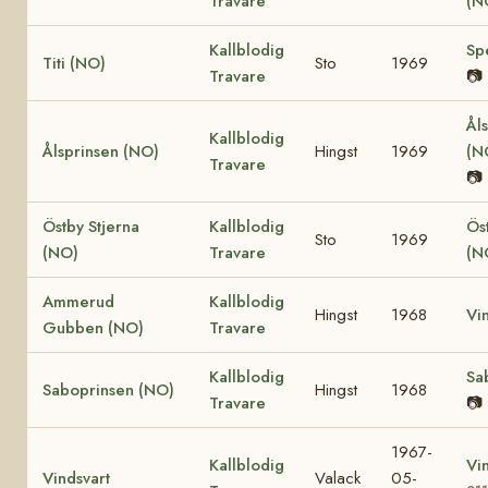
Travare
(N
Kallblodig
Sp
Titi (NO)
Sto
1969
Travare
📷
Ål
Kallblodig
Ålsprinsen (NO)
Hingst
1969
(N
Travare
📷
Östby Stjerna
Kallblodig
Ös
Sto
1969
(NO)
Travare
(N
Ammerud
Kallblodig
Hingst
1968
Vi
Gubben (NO)
Travare
Kallblodig
Sa
Saboprinsen (NO)
Hingst
1968
Travare
📷
1967-
Kallblodig
Vin
Vindsvart
Valack
05-