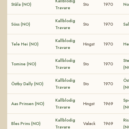
Kallblodig
Ståla (NO)
Sto
1970
No
Travare
Kallblodig
Söss (NO)
Sto
1970
Sa
Travare
Kallblodig
Tele Hei (NO)
Hingst
1970
He
Travare
Kallblodig
St
Tomine (NO)
Sto
1970
Travare
(N
Kallblodig
Öst
Östby Dally (NO)
Sto
1970
Travare
(N
Kallblodig
Sp
Aas Prinsen (NO)
Hingst
1969
Travare
(N
Kallblodig
Ri
Bles Prins (NO)
Valack
1969
Travare
(N