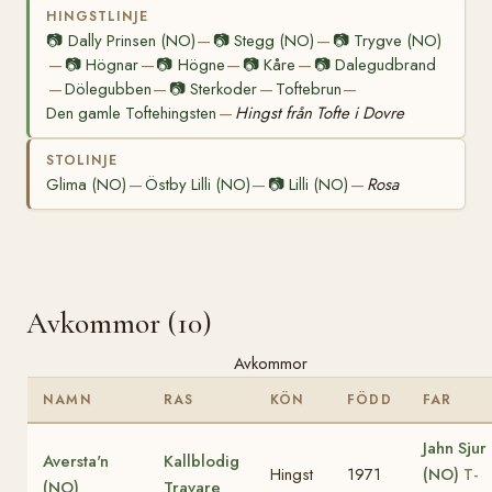
HINGSTLINJE
📷
Dally Prinsen (NO)
📷
Stegg (NO)
📷
Trygve (NO)
—
—
📷
Högnar
📷
Högne
📷
Kåre
📷
Dalegudbrand
—
—
—
—
Dölegubben
📷
Sterkoder
Toftebrun
—
—
—
—
Den gamle Toftehingsten
Hingst från Tofte i Dovre
—
STOLINJE
Glima (NO)
Östby Lilli (NO)
📷
Lilli (NO)
Rosa
—
—
—
Avkommor (10)
Avkommor
NAMN
RAS
KÖN
FÖDD
FAR
Jahn Sjur
Aversta'n
Kallblodig
Hingst
1971
(NO)
T-
(NO)
Travare