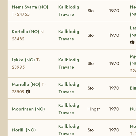
Hems Svarta (NO)
Kallblodig
He
Sto
1970
Travare
(N
T- 24755
La
Kortella (NO)
Kallblodig
N
Sto
1970
(N
Travare
23482
📷
Mj
Lykke (NO)
Kallblodig
T-
Sto
1970
(N
Travare
23995
22
Marielle (NO)
Kallblodig
T-
Sto
1970
Bit
📷
Travare
23509
Kallblodig
Moprinsen (NO)
Hingst
1970
Nu
Travare
Kallblodig
No
Norlill (NO)
Sto
1970
Travare
T-