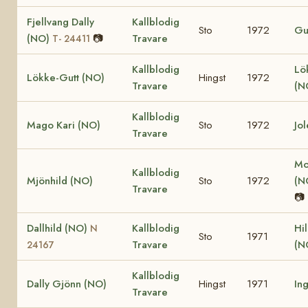
Fjellvang Dally
Kallblodig
Sto
1972
Gu
(NO)
📷
Travare
T- 24411
Kallblodig
Lö
Lökke-Gutt (NO)
Hingst
1972
Travare
(N
Kallblodig
Mago Kari (NO)
Sto
1972
Jo
Travare
Mo
Kallblodig
Mjönhild (NO)
Sto
1972
(N
Travare
📷
Dallhild (NO)
Kallblodig
Hi
N
Sto
1971
Travare
(N
24167
Kallblodig
Dally Gjönn (NO)
Hingst
1971
In
Travare