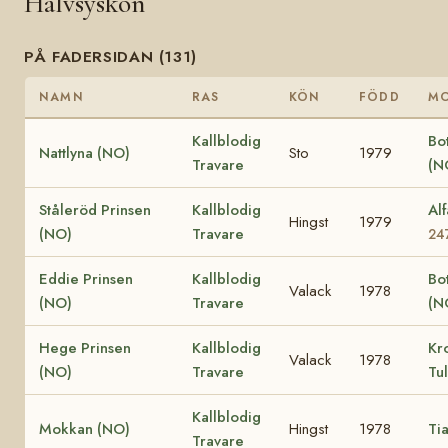
Halvsyskon
PÅ FADERSIDAN (131)
NAMN
RAS
KÖN
FÖDD
M
Kallblodig
Bo
Nattlyna (NO)
Sto
1979
Travare
(N
Ståleröd Prinsen
Kallblodig
Al
Hingst
1979
(NO)
Travare
24
Eddie Prinsen
Kallblodig
Bo
Valack
1978
(NO)
Travare
(N
Hege Prinsen
Kallblodig
Kr
Valack
1978
(NO)
Travare
Tu
Kallblodig
Mokkan (NO)
Hingst
1978
Ti
Travare