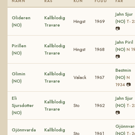
NAMN
RAS
KÖN
FÖDD
FAR
Jahn Sjur
Glideren
Kallblodig
Hingst
1969
(NO)
T- 2
(NO)
Travare
📷
Jahn Piril
Pirillen
Kallblodig
Hingst
1968
(NO)
N 1
(NO)
Travare
📷
Bestmin
Glimin
Kallblodig
Valack
1967
(NO)
N
(NO)
Travare
📷
1934
Eli
Jahn Sjur
Kallblodig
Sjursdotter
Sto
1962
(NO)
T- 2
Travare
(NO)
📷
Gjönnvar
Gjönnvarda
Kallblodig
Sto
1961
(NO)
T- 2