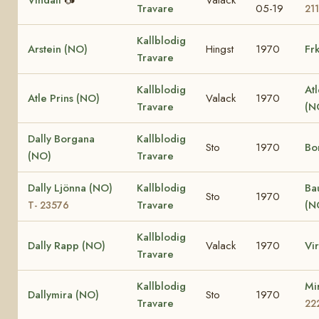
Travare
05-19
211
Kallblodig
Arstein (NO)
Hingst
1970
Frk
Travare
Kallblodig
At
Atle Prins (NO)
Valack
1970
Travare
(N
Dally Borgana
Kallblodig
Sto
1970
Bo
(NO)
Travare
Dally Ljönna (NO)
Kallblodig
Ba
Sto
1970
Travare
(N
T- 23576
Kallblodig
Dally Rapp (NO)
Valack
1970
Vi
Travare
Kallblodig
Mi
Dallymira (NO)
Sto
1970
Travare
22