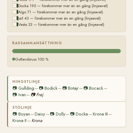
Docka 195 — förekommer mer än en gång (linjeavel)
Algo 71 — förekommer mer än en gång (linjeavel)
Jarl 43 — förekommer mer än en gång (linjeavel)
Vesta 33 — förekommer mer än en gång (linjeavel)
RASSAMMANSÄTTNING
Gotlandsruss 100 %
HINGSTLINJE
📷
Gullding
📷
Bodick
📷
Botajr
📷
Bocack
—
—
—
—
📷
Ivan
📷
Frej
—
STOLINJE
📷
Boyan
Daisy
📷
Dolly
📷
Docka
Krona III
—
—
—
—
—
Krona II
Krona
—