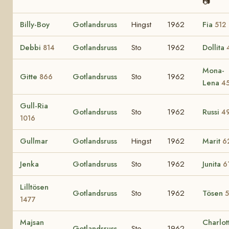
📷
Billy-Boy
Gotlandsruss
Hingst
1962
Fia
512
Debbi
Gotlandsruss
Sto
1962
Dollita
814
Mona-
Gitte
Gotlandsruss
Sto
1962
866
Lena
4
Gull-Ria
Gotlandsruss
Sto
1962
Russi
4
1016
Gullmar
Gotlandsruss
Hingst
1962
Marit
6
Jenka
Gotlandsruss
Sto
1962
Junita
6
Lilltösen
Gotlandsruss
Sto
1962
Tösen
1477
Majsan
Charlot
Gotlandsruss
Sto
1962