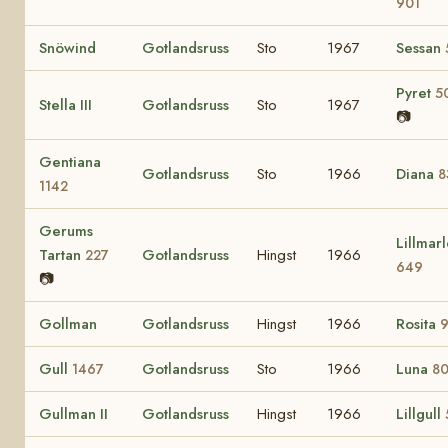
901
Snöwind
Gotlandsruss
Sto
1967
Sessan
Pyret
5
Stella III
Gotlandsruss
Sto
1967
📷
Gentiana
Gotlandsruss
Sto
1966
Diana
8
1142
Gerums
Lillmar
Tartan
Gotlandsruss
Hingst
1966
227
649
📷
Gollman
Gotlandsruss
Hingst
1966
Rosita
Gull
Gotlandsruss
Sto
1966
Luna
1467
8
Gullman II
Gotlandsruss
Hingst
1966
Lillgull