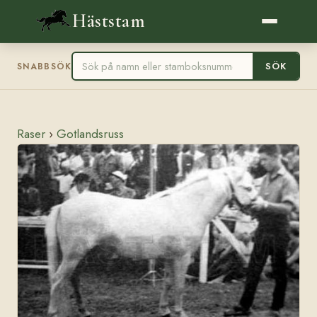
Häststam
SÖK
SNABBSÖK
Raser
›
Gotlandsruss