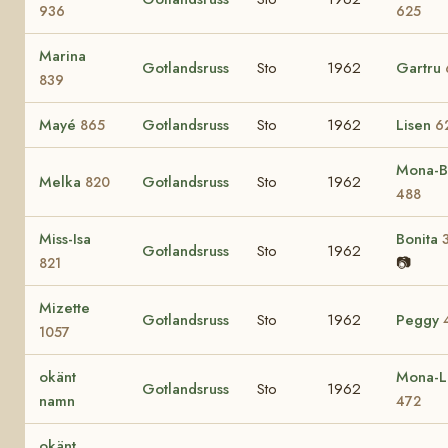
936
625
Marina
Gotlandsruss
Sto
1962
Gartru
839
Mayé
Gotlandsruss
Sto
1962
Lisen
865
6
Mona-Br
Melka
Gotlandsruss
Sto
1962
820
488
Miss-Isa
Bonita
Gotlandsruss
Sto
1962
📷
821
Mizette
Gotlandsruss
Sto
1962
Peggy
1057
okänt
Mona-L
Gotlandsruss
Sto
1962
namn
472
okänt