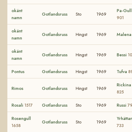
okänt
Pa-Gull
Gotlandsruss
Sto
1969
namn
901
okänt
Gotlandsruss
Hingst
1969
Malen
namn
okänt
Gotlandsruss
Hingst
1969
Bessi
1
namn
Pontus
Gotlandsruss
Hingst
1969
Tufva
8
Rickina
Rimos
Gotlandsruss
Hingst
1969
825
Rosali
Gotlandsruss
Sto
1969
Russi
1517
7
Rosengull
Yrhätta
Gotlandsruss
Sto
1969
1658
733