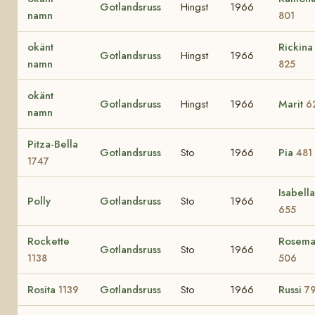
Gotlandsruss
Hingst
1966
namn
801
okänt
Rickina
Gotlandsruss
Hingst
1966
namn
825
okänt
Gotlandsruss
Hingst
1966
Marit
6
namn
Pitza-Bella
Gotlandsruss
Sto
1966
Pia
481
1747
Isabella
Polly
Gotlandsruss
Sto
1966
655
Rockette
Rosema
Gotlandsruss
Sto
1966
1138
506
Rosita
Gotlandsruss
Sto
1966
Russi
1139
7