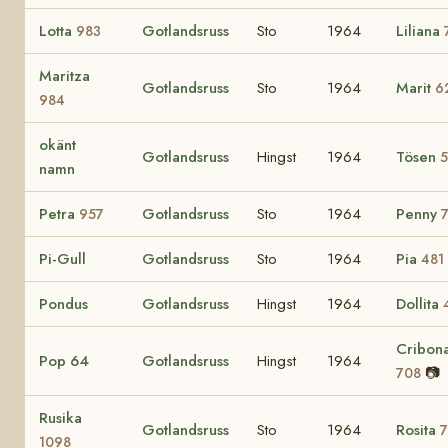
Lotta
Gotlandsruss
Sto
1964
Liliana
983
Maritza
Gotlandsruss
Sto
1964
Marit
6
984
okänt
Gotlandsruss
Hingst
1964
Tösen
namn
Petra
Gotlandsruss
Sto
1964
Penny
957
Pi-Gull
Gotlandsruss
Sto
1964
Pia
481
Pondus
Gotlandsruss
Hingst
1964
Dollita
Cribon
Pop 64
Gotlandsruss
Hingst
1964
📷
708
Rusika
Gotlandsruss
Sto
1964
Rosita
1098