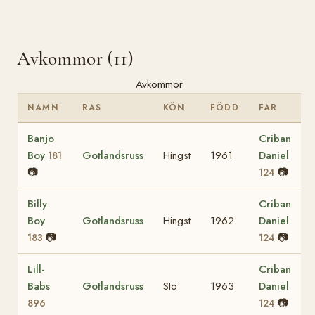
Avkommor (11)
Avkommor
NAMN
RAS
KÖN
FÖDD
FAR
Banjo
Criban
Boy
Gotlandsruss
Hingst
1961
Daniel
181
📷
📷
124
Billy
Criban
Boy
Gotlandsruss
Hingst
1962
Daniel
📷
📷
183
124
Lill-
Criban
Babs
Gotlandsruss
Sto
1963
Daniel
📷
896
124