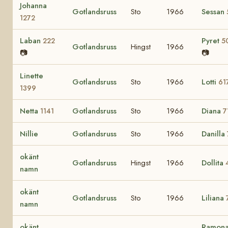
Johanna
Gotlandsruss
Sto
1966
Sessan
1272
Laban
Pyret
222
5
Gotlandsruss
Hingst
1966
📷
📷
Linette
Gotlandsruss
Sto
1966
Lotti
61
1399
Netta
Gotlandsruss
Sto
1966
Diana
1141
7
Nillie
Gotlandsruss
Sto
1966
Danilla
okänt
Gotlandsruss
Hingst
1966
Dollita
namn
okänt
Gotlandsruss
Sto
1966
Liliana
namn
okänt
Ramon