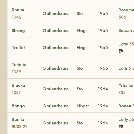
Ronita
Rosema
Gotlandsruss
Sto
1965
1042
506
Strong
Gotlandsruss
Hingst
1965
Sessan
Lotty
55
Trollet
Gotlandsruss
Hingst
1965
📷
Tuttelie
Gotlandsruss
Sto
1965
Lotti
61
1039
Blacka
Yrhätta
Gotlandsruss
Sto
1964
1037
733
Bongo
Gotlandsruss
Hingst
1964
Bonett
Bonita
Lotty
55
Gotlandsruss
Sto
1964
📷
RUSS 21