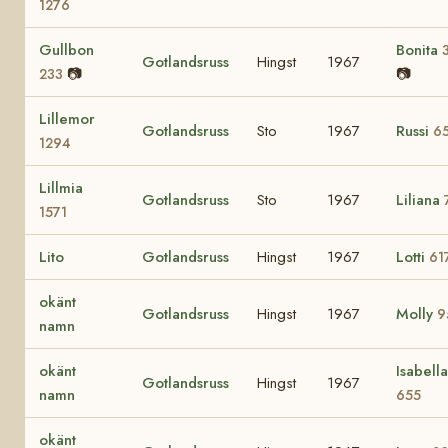
1276
Gullbon
Bonita
Gotlandsruss
Hingst
1967
📷
📷
233
Lillemor
Gotlandsruss
Sto
1967
Russi
6
1294
Lillmia
Gotlandsruss
Sto
1967
Liliana
1571
Lito
Gotlandsruss
Hingst
1967
Lotti
61
okänt
Gotlandsruss
Hingst
1967
Molly
9
namn
okänt
Isabella
Gotlandsruss
Hingst
1967
namn
655
okänt