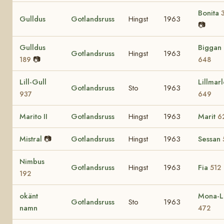
Bonita
Gulldus
Gotlandsruss
Hingst
1963
📷
Gulldus
Biggan
Gotlandsruss
Hingst
1963
📷
189
648
Lill-Gull
Lillmar
Gotlandsruss
Sto
1963
937
649
Marito II
Gotlandsruss
Hingst
1963
Marit
6
Mistral
📷
Gotlandsruss
Hingst
1963
Sessan
Nimbus
Gotlandsruss
Hingst
1963
Fia
512
192
okänt
Mona-L
Gotlandsruss
Sto
1963
namn
472