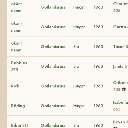
okänt
Charlot
Gotlandsruss
Hingst
1963
namn
625
okänt
Gotlandsruss
Hingst
1963
Gartru
namn
okänt
Gotlandsruss
Sto
1963
Tösen
namn
Pebbles
Gotlandsruss
Sto
1963
Junita
6
875
Cribon
Rick
Gotlandsruss
Hingst
1963
📷
708
Isabella
Röding
Gotlandsruss
Hingst
1963
655
Boyan
Bibbi
Gotlandsruss
Sto
1962
813