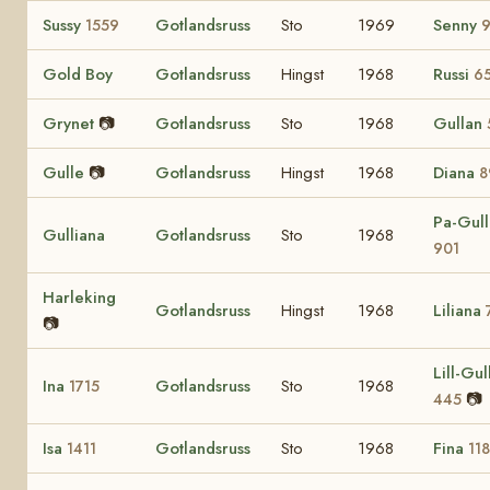
Sussy
Gotlandsruss
Sto
1969
Senny
1559
Gold Boy
Gotlandsruss
Hingst
1968
Russi
6
Grynet
📷
Gotlandsruss
Sto
1968
Gullan
Gulle
📷
Gotlandsruss
Hingst
1968
Diana
8
Pa-Gull
Gulliana
Gotlandsruss
Sto
1968
901
Harleking
Gotlandsruss
Hingst
1968
Liliana
📷
Lill-Gul
Ina
Gotlandsruss
Sto
1968
1715
📷
445
Isa
Gotlandsruss
Sto
1968
Fina
1411
11