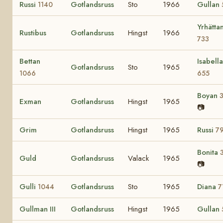
Russi
Gotlandsruss
Sto
1966
Gullan
1140
Yrhätta
Rustibus
Gotlandsruss
Hingst
1966
733
Bettan
Isabella
Gotlandsruss
Sto
1965
1066
655
Boyan
Exman
Gotlandsruss
Hingst
1965
📷
Grim
Gotlandsruss
Hingst
1965
Russi
7
Bonita
Guld
Gotlandsruss
Valack
1965
📷
Gulli
Gotlandsruss
Sto
1965
Diana
1044
7
Gullman III
Gotlandsruss
Hingst
1965
Gullan