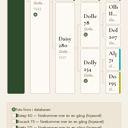
Gotlandsruss
Olle
1942
III
Dolle
63
Gotlandsruss
78
Gotlandsruss
Dolla
207
Daisy
Gotlandsruss
280
Gotlandsruss
Algo
1937
71
Dolly
Gotlandsruss
254
Gotlandsruss
Docka
195
Gotlandsruss
Foto finns i databasen
Botajr 80 — förekommer mer än en gång (linjeavel)
Bocack 75 — förekommer mer än en gång (linjeavel)
Netta 171 — förekommer mer än en gång (linjeavel)