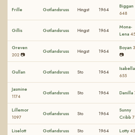
Biggan
Frille
Gotlandsruss
Hingst
1964
648
Mona-
Gillis
Gotlandsruss
Hingst
1964
Lena
4
Greven
Boyan
Gotlandsruss
Hingst
1964
📷
📷
202
Isabella
Gullan
Gotlandsruss
Sto
1964
655
Jasmine
Gotlandsruss
Sto
1964
Danilla
1174
Lillemor
Sunny
Gotlandsruss
Sto
1964
Cribb
1097
7
Liselott
Gotlandsruss
Sto
1964
Lotty
4