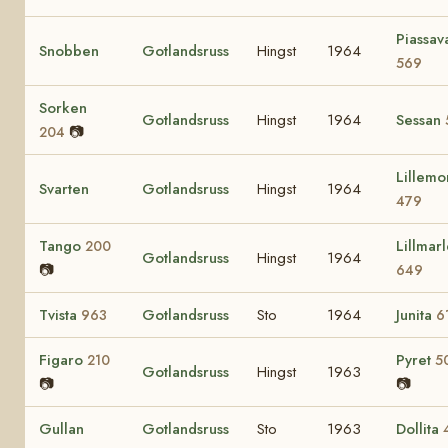
Piassav
Snobben
Gotlandsruss
Hingst
1964
569
Sorken
Gotlandsruss
Hingst
1964
Sessan
📷
204
Lillemo
Svarten
Gotlandsruss
Hingst
1964
479
Tango
Lillmar
200
Gotlandsruss
Hingst
1964
📷
649
Tvista
Gotlandsruss
Sto
1964
Junita
963
6
Figaro
Pyret
210
5
Gotlandsruss
Hingst
1963
📷
📷
Gullan
Gotlandsruss
Sto
1963
Dollita