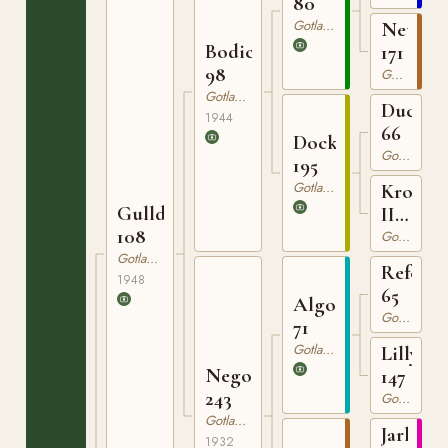
80
Gotlandsruss
Netta
Bodick
171
98
Gotlandsruss
Gotlandsruss
Ducke
1944
66
Docka
Gotlandsruss
195
Gotlandsruss
Krona
Gullding
III
108
151
Gotlandsruss
Gotlandsruss
Reform
1948
65
Algo
Gotlandsruss
71
Gotlandsruss
Lilly
Nego
147
243
Gotlandsruss
Gotlandsruss
Jarl
1932