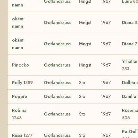
Gotlandsruss
Hingst
1967
Luna
8
namn
okänt
Gotlandsruss
Hingst
1967
Diana
8
namn
okänt
Gotlandsruss
Hingst
1967
Diana
7
namn
Yrhätta
Pinocko
Gotlandsruss
Hingst
1967
733
Polly
Gotlandsruss
Sto
1967
Dollita
1389
Poppie
Gotlandsruss
Sto
1967
Danilla
Robina
Rosema
Gotlandsruss
Sto
1967
1248
506
Pa-Gull
Russi
Gotlandsruss
Sto
1967
1277