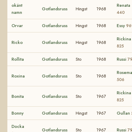
okänt
Renata
Gotlandsruss
Hingst
1968
namn
440
Orvar
Gotlandsruss
Hingst
1968
Essy
96
Rickina
Ricko
Gotlandsruss
Hingst
1968
825
Rollita
Gotlandsruss
Sto
1968
Russi
7
Rosema
Roxina
Gotlandsruss
Sto
1968
506
Rickina
Bonita
Gotlandsruss
Sto
1967
825
Bonny
Gotlandsruss
Hingst
1967
Gullan
Docka
Gotlandsruss
Sto
1967
Russi
7