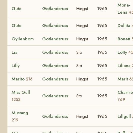
Mona-
Gute
Gotlandsruss
Hingst
1965
Lena
4
Gute
Gotlandsruss
Hingst
1965
Dollita
Gyllenbom
Gotlandsruss
Hingst
1965
Bonett
Lia
Gotlandsruss
Sto
1965
Lotty
4
Lilly
Gotlandsruss
Sto
1965
Liliana
Marito
Gotlandsruss
Hingst
1965
Marit
216
6
Miss Gull
Chartr
Gotlandsruss
Sto
1965
1253
769
Mustang
Gotlandsruss
Hingst
1965
Lillgull
219