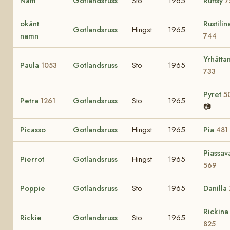
Natti
Gotlandsruss
Sto
1965
Ruffsy
7
okänt
Rustilin
Gotlandsruss
Hingst
1965
namn
744
Yrhätta
Paula
Gotlandsruss
Sto
1965
1053
733
Pyret
5
Petra
Gotlandsruss
Sto
1965
1261
📷
Picasso
Gotlandsruss
Hingst
1965
Pia
481
Piassav
Pierrot
Gotlandsruss
Hingst
1965
569
Poppie
Gotlandsruss
Sto
1965
Danilla
Rickina
Rickie
Gotlandsruss
Sto
1965
825