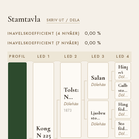
Stamtavla
SKRIV UT / DELA
0,00 %
INAVELSKOEFFICIENT (4 NIVÅER)
0,00 %
INAVELSKOEFFICIENT (7 NIVÅER)
PROFIL
LED 1
LED 2
LED 3
LED 4
Hingst
på
Salanderborken
Dölehäst
Nordre
Kleppe
Dölehäst
Gulbrunt
Tolstadbrun
sto
Dölehäst
född
N
1860
166
Dölehäst
Hingst
från
född
Kleppe
1873
Ljusbrunt
Dölehäst
på
sto
Bjölstad
född
Sto
Dölehäst
i
Kongslibrun
omkring
född
Våge
1863 på
Dölehäst
omkring
N 225
(Hedalen)
Tolstad
1853