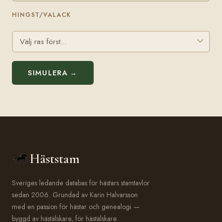
HINGST/VALACK
SIMULERA →
Häststam
Sveriges ledande databas för hästars stamtavlor
sedan 2006. Grundad av Karin Halvarsson
med en passion för hästar och genealogi —
byggd av hästälskare, för hästälskare.