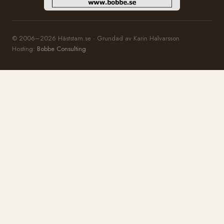
© 2006–2026 Häststam.se · Grundad av Karin Halvarsson
Hosting:
Bobbe Consulting