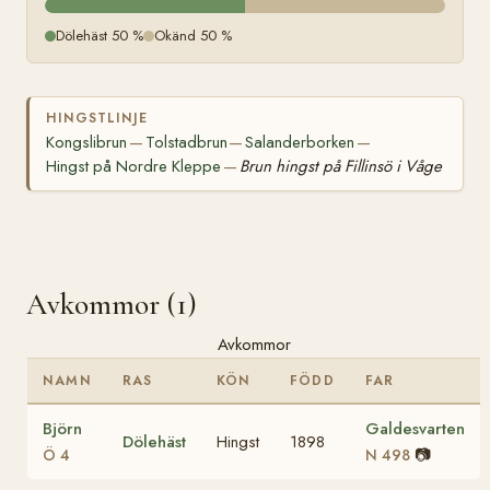
Dölehäst 50 %
Okänd 50 %
HINGSTLINJE
Kongslibrun
Tolstadbrun
Salanderborken
—
—
—
Hingst på Nordre Kleppe
Brun hingst på Fillinsö i Våge
—
Avkommor (1)
Avkommor
NAMN
RAS
KÖN
FÖDD
FAR
Björn
Galdesvarten
Dölehäst
Hingst
1898
📷
Ö 4
N 498