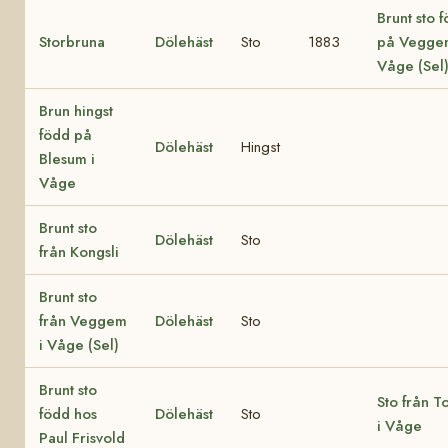
Brunt sto 
Storbruna
Dölehäst
Sto
1883
på Vegge
Våge (Sel
Brun hingst
född på
Dölehäst
Hingst
Blesum i
Våge
Brunt sto
Dölehäst
Sto
från Kongsli
Brunt sto
från Veggem
Dölehäst
Sto
i Våge (Sel)
Brunt sto
Sto från T
född hos
Dölehäst
Sto
i Våge
Paul Frisvold