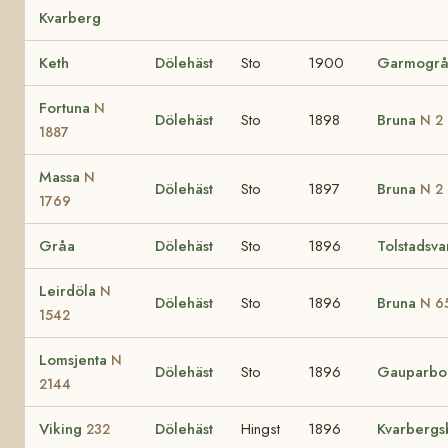
Kvarberg
Keth
Dölehäst
Sto
1900
Garmogr
Fortuna
N
Dölehäst
Sto
1898
Bruna
N 2
1887
Massa
N
Dölehäst
Sto
1897
Bruna
N 2
1769
Gråa
Dölehäst
Sto
1896
Tolstadsva
Leirdöla
N
Dölehäst
Sto
1896
Bruna
N 6
1542
Lomsjenta
N
Dölehäst
Sto
1896
Gauparbo
2144
Viking
Dölehäst
Hingst
1896
Kvarbergs
232