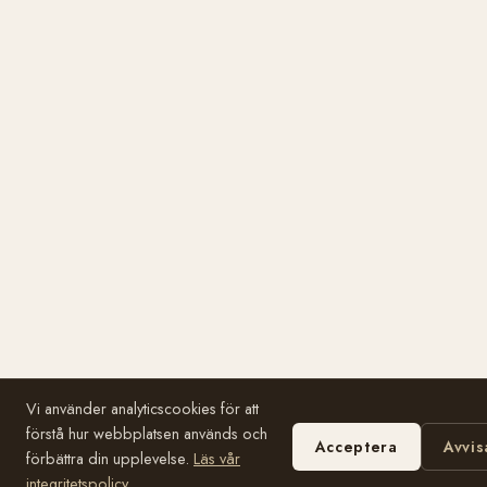
Vi använder analyticscookies för att
förstå hur webbplatsen används och
Acceptera
Avvis
förbättra din upplevelse.
Läs vår
integritetspolicy
.