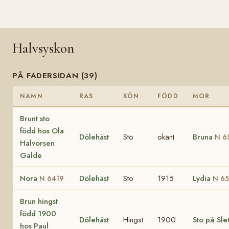
Halvsyskon
PÅ FADERSIDAN (39)
NAMN
RAS
KÖN
FÖDD
MOR
Brunt sto
född hos Ola
Dölehäst
Sto
okänt
Bruna
N 6
Halvorsen
Galde
Nora
Dölehäst
Sto
1915
Lydia
N 6419
N 6
Brun hingst
född 1900
Dölehäst
Hingst
1900
Sto på Sle
hos Paul